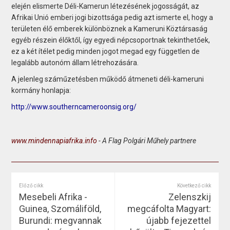
elején elismerte Déli-Kamerun létezésének jogosságát, az
Afrikai Unió emberi jogi bizottsága pedig azt ismerte el, hogy a
területen élő emberek különböznek a Kameruni Köztársaság
egyéb részein élőktől, így egyedi népcsoportnak tekinthetőek,
ez a két ítélet pedig minden jogot megad egy független de
legalább autonóm állam létrehozására.
A jelenleg száműzetésben működő átmeneti déli-kameruni
kormány honlapja:
http://www.southerncameroonsig.org/
www.mindennapiafrika.info
- A Flag Polgári Műhely partnere
Előző cikk
Következő cikk
Mesebeli Afrika -
Zelenszkij
Guinea, Szomáliföld,
megcáfolta Magyart:
Burundi: megvannak
újabb fejezettel