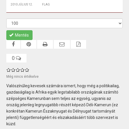
2010 JÚLIUS 12.
FLAG
Mentés
0
Még nincs értékelve
Valószínűleg kevesek számára ismert, hogy még a politikailag,
gazdaságilag is Afrika egyik legstabilabb országának számító
szépséges Kamerunban sem teljes az egység, ugyanis az
ország jelenleg legnyugatibb részét képező Déli-Kamerun (ez
konkrétan Kamerun Északnyugat és Délnyugat tartományát
jelenti) függetlenségéért és elszakadásáért több szervezet is
küzd.