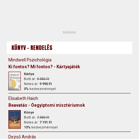
hirdetés
KÖNYV - RENDELÉS
Mindwell Pszichológia
Ki fontos? Mi fontos? - Kártyajáték
Kártya
Bolti ár:
9 990 Ft
Netes ár:
9 990 Ft
0%
kedvezménnyel
Elisabeth Haich
Beavatás - Óegyiptomi misztériumok
Könyv
Bolti ár:
7 990 Ft
Netes ár:
7 191 Ft
10%
kedvezménnyel
Dezső András