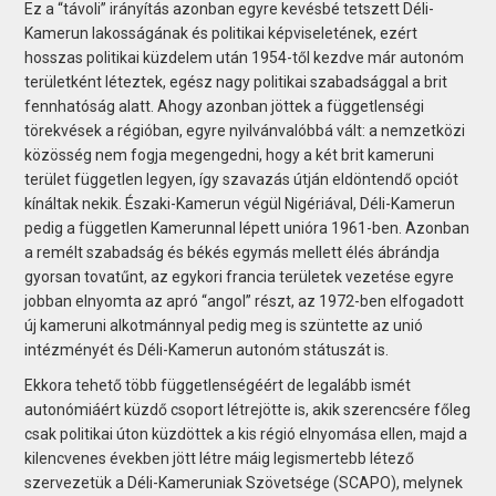
Ez a “távoli” irányítás azonban egyre kevésbé tetszett Déli-
Kamerun lakosságának és politikai képviseletének, ezért
hosszas politikai küzdelem után 1954-től kezdve már autonóm
területként léteztek, egész nagy politikai szabadsággal a brit
fennhatóság alatt. Ahogy azonban jöttek a függetlenségi
törekvések a régióban, egyre nyilvánvalóbbá vált: a nemzetközi
közösség nem fogja megengedni, hogy a két brit kameruni
terület független legyen, így szavazás útján eldöntendő opciót
kínáltak nekik. Északi-Kamerun végül Nigériával, Déli-Kamerun
pedig a független Kamerunnal lépett unióra 1961-ben. Azonban
a remélt szabadság és békés egymás mellett élés ábrándja
gyorsan tovatűnt, az egykori francia területek vezetése egyre
jobban elnyomta az apró “angol” részt, az 1972-ben elfogadott
új kameruni alkotmánnyal pedig meg is szüntette az unió
intézményét és Déli-Kamerun autonóm státuszát is.
Ekkora tehető több függetlenségéért de legalább ismét
autonómiáért küzdő csoport létrejötte is, akik szerencsére főleg
csak politikai úton küzdöttek a kis régió elnyomása ellen, majd a
kilencvenes években jött létre máig legismertebb létező
szervezetük a Déli-Kameruniak Szövetsége (SCAPO), melynek