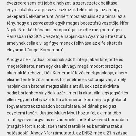
évezredre sem lett jobb a helyzet, a szervezetek betiltása
egyre inkább az agresszív eszközök felé sodorja az amúgy
békepárti Déli-Kamerunt. Amiért most aktuális ez a téma, az a
tény, hogy a szervezetek egyik magas beosztású vezetője, Nfor
Ngala Nfor két hónapos európai útját kezdte meg nemrégen
Párizsban (az SCNC vezetője napjainkban Ayamba Ette Otun),
amelynek célja a világ figyelmének felhívása az elfelejtett és
elnyomott “angol Kamerunra”.
Ahogy az RFI rádióállomásnak adott interjújában kifejtette és
megerősítette, nem egy kitalált vagy megálmodott országot
akarnak létrehozni, Déli-Kamerun létezésének jogalapja, a nem
elismerten létező államnak történelme és kultúrája van, amely
napjainkban katonai megszállás alatt áll, sok száz aktivista
pedig börtönben sínylődik azért, mert ki akart állni egy jogsértés
ellen. Egyben fel is szólította a kameruni kormányt a jogtalanul
fogvatartottak szabadon bocsátására, példának pedig az
egyetemi tanárt, Justice Muluh Mbut hozta fel, aki már több
mint egy éve tárgyalás és vádemelés nélkül szenved börtönben
(magát Nfort is több ízben tartóztatták le és bántalmazták a
hatóságok). Ahogy Nfor rámutatott, az ENSZ még a 21. század