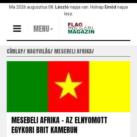
Ugrás
Ma 2026 augusztus 08.
László
napja van. Holnap
Emőd
napja
a
lesz.
tartalomra
MENU
CÍMLAP
NAGYVILÁG
MESEBELI AFRIKA
MESEBELI AFRIKA - AZ ELNYOMOTT
EGYKORI BRIT KAMERUN