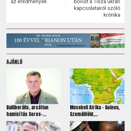
az eredmények
bővült a Tisza ukrán
kapcsolatairól szóló
krónika
AJÁNLÓ
Balliberális, arcátlan
Mesebeli Afrika - Guinea,
hamisítás Soros-...
Szomáliföld,...