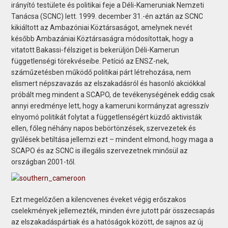
irányító testülete és politikai feje a Déli-Kameruniak Nemzeti
Tanácsa (SCNC) lett. 1999. december 31.-én aztán az SCNC
kikiáltott az Ambazóniai Köztársaságot, amelynek nevét
később Ambazániai Köztársaságra módosítottak, hogy a
vitatott Bakassi-félsziget is bekerüljön Déli-Kamerun
függetlenségi törekvéseibe. Petíció az ENSZ-nek,
száműzetésben működő politikai párt létrehozása, nem
elismert népszavazás az elszakadásról és hasonló akciókkal
próbált meg mindent a SCAPO, de tevékenységének eddig csak
annyi eredménye lett, hogy a kameruni kormányzat agresszív
elnyomó politikát folytat a függetlenségért küzdő aktivisták
ellen, főleg néhány napos bebörtönzések, szervezetek és
gyűlések betiltása jellemzi ezt – mindent elmond, hogy maga a
SCAPO és az SCNC is illegális szervezetnek minősül az
országban 2001-től.
Ezt megelőzően a kilencvenes éveket végig erőszakos
cselekmények jellemezték, minden évre jutott pár összecsapás
az elszakadáspártiak és a hatóságok között, de sajnos az új