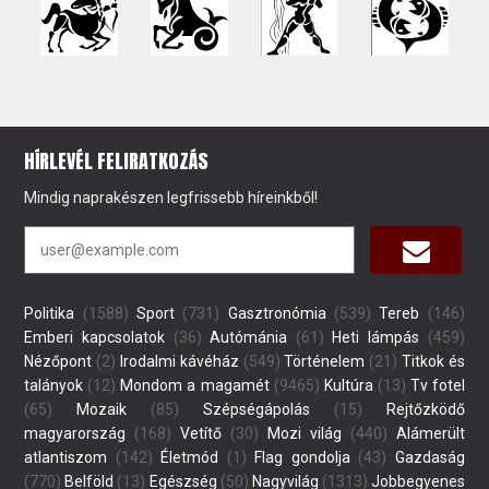
HÍRLEVÉL FELIRATKOZÁS
Mindig naprakészen legfrissebb híreinkből!
Politika
(1588)
Sport
(731)
Gasztronómia
(539)
Tereb
(146)
Emberi kapcsolatok
(36)
Autómánia
(61)
Heti lámpás
(459)
Nézőpont
(2)
Irodalmi kávéház
(549)
Történelem
(21)
Titkok és
talányok
(12)
Mondom a magamét
(9465)
Kultúra
(13)
Tv fotel
(65)
Mozaik
(85)
Szépségápolás
(15)
Rejtőzködő
magyarország
(168)
Vetítő
(30)
Mozi világ
(440)
Alámerült
atlantiszom
(142)
Életmód
(1)
Flag gondolja
(43)
Gazdaság
(770)
Belföld
(13)
Egészség
(50)
Nagyvilág
(1313)
Jobbegyenes