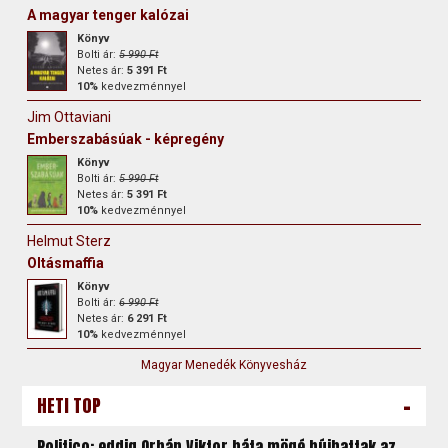
A magyar tenger kalózai
Könyv
Bolti ár:
5 990 Ft
Netes ár:
5 391 Ft
10%
kedvezménnyel
Jim Ottaviani
Emberszabásúak - képregény
Könyv
Bolti ár:
5 990 Ft
Netes ár:
5 391 Ft
10%
kedvezménnyel
Helmut Sterz
Oltásmaffia
Könyv
Bolti ár:
6 990 Ft
Netes ár:
6 291 Ft
10%
kedvezménnyel
Magyar Menedék Könyvesház
-
HETI TOP
Politico: eddig Orbán Viktor háta mögé bújhattak az