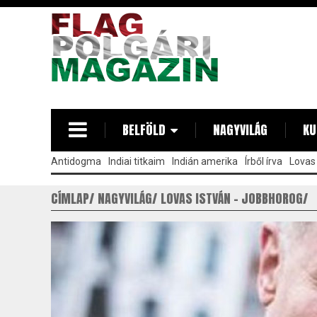
Ugrás
a
tartalomra
BELFÖLD
NAGYVILÁG
KU
Antidogma
Indiai titkaim
Indián amerika
Írből írva
Lovas 
CÍMLAP
NAGYVILÁG
LOVAS ISTVÁN - JOBBHOROG