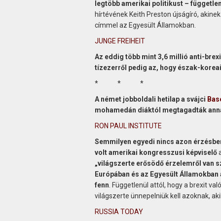
legtöbb amerikai politikust – függetlenü
hírtévének Keith Preston újságíró, akine
címmel az Egyesült Államokban.
JUNGE FREIHEIT
Az eddig több mint 3,6 millió anti-brexi
tízezerről pedig az, hogy észak-koreai
* * *
A német jobboldali hetilap a svájci
Base
mohamedán diáktól megtagadták annak 
RON PAUL INSTITUTE
Semmilyen egyedi nincs azon érzésben, 
volt amerikai kongresszusi képviselő
„világszerte erősödő érzelemről van s
Európában és az Egyesült Államokban 
fenn
. Függetlenül attól, hogy a brexit va
világszerte ünnepelniük kell azoknak, ak
RUSSIA TODAY