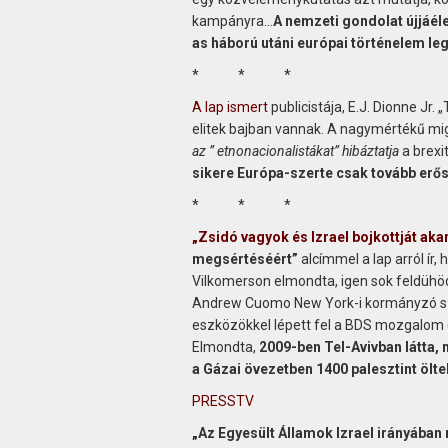
kampányra…
A nemzeti gondolat újjáél
as háború utáni európai történelem l
* * *
A lap ismert
publicistája, E.J. Dionne Jr.
elitek bajban vannak. A nagymértékű mig
az ” etnonacionalistákat” hibáztatja
a brexi
sikere Európa-szerte csak tovább erősí
* * *
„Zsidó vagyok és Izrael bojkottját ak
megsértéséért”
alcímmel a lap arról ír
Vilkomerson elmondta, igen sok feldühöd
Andrew Cuomo New York-i kormányzó sz
eszközökkel lépett fel a BDS mozgalom (
Elmondta,
2009-ben Tel-Avivban látta, 
a Gázai övezetben 1400 palesztint ölt
PRESSTV
„Az Egyesült Államok Izrael irányába