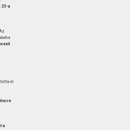
s 23-a
„Az
aladva
 brexit
totta el
éterre
l a