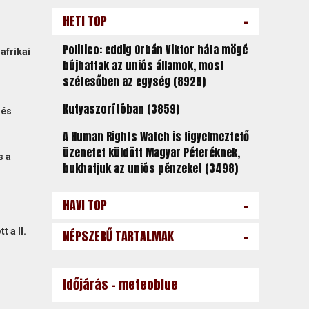
-
HETI TOP
Politico: eddig Orbán Viktor háta mögé
afrikai
bújhattak az uniós államok, most
szétesőben az egység (8928)
Kutyaszorítóban (3859)
 és
A Human Rights Watch is figyelmeztető
üzenetet küldött Magyar Péteréknek,
s a
bukhatjuk az uniós pénzeket (3498)
-
HAVI TOP
-
 a II.
NÉPSZERŰ TARTALMAK
Időjárás - meteoblue