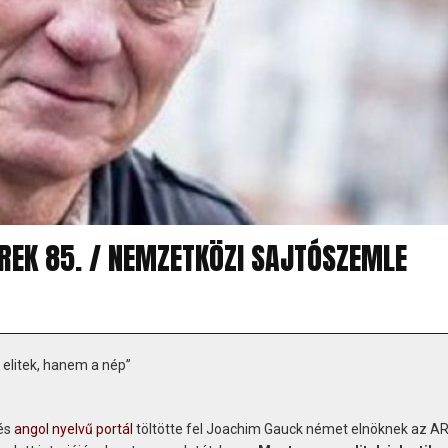
ÍREK 85. / NEMZETKÖZI SAJTÓSZEMLE
elitek, hanem a nép”
és
angol nyelvű portál
töltötte fel Joachim Gauck német elnöknek az A