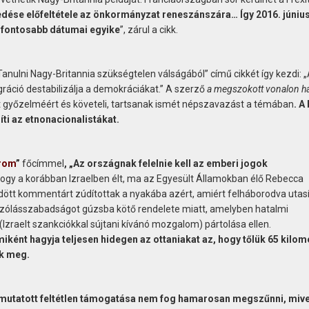
edése előfeltétele az önkormányzat reneszánszára… Így 2016. júniu
egfontosabb dátumai egyike
”, zárul a cikk.
 „Tanulni Nagy-Britannia szükségtelen válságából” című cikkét így kezdi: 
ráció destabilizálja a demokráciákat.” A szerző
a megszokott vonalon h
t győzelméért és követeli, tartsanak ismét népszavazást a témában
. A
ti az etnonacionalistákat.
arom
”
főcímmel
, „Az országnak felelnie kell az emberi jogok
, hogy a korábban Izraelben élt, ma az Egyesült Államokban élő Rebecca
ött kommentárt zúdítottak a nyakába azért, amiért felháborodva utasí
ólásszabadságot gúzsba kötő rendelete miatt, amelyben hatalmi
Izraelt szankciókkal sújtani kívánó mozgalom) pártolása ellen.
miként hagyja teljesen hidegen az ottaniakat az, hogy tőlük 65 kilom
ek meg.
n mutatott feltétlen támogatása nem fog hamarosan megszűnni, mive