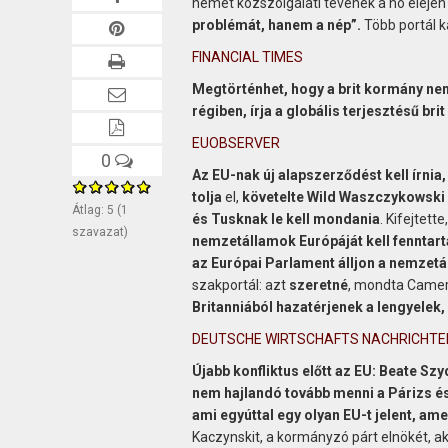
német közszolgálati tévének a hó elején 
problémát, hanem a nép”.
Több portál k
FINANCIAL TIMES
Megtörténhet, hogy a brit kormány nem
régiben, írja a globális terjesztésű brit 
EUOBSERVER
0
Az EU-nak új alapszerződést kell írnia
tolja
el,
követelte Wild Waszczykowski l
Átlag:
5
(
1
és Tusknak le kell mondania
. Kifejtet
szavazat)
nemzetállamok Európáját kell fenntartan
az Európai Parlament álljon a nemzetá
szakportál: azt
szeretné
, mondta Camero
Britanniából hazatérjenek a lengyelek,
DEUTSCHE WIRTSCHAFTS NACHRICHTE
Újabb konfliktus előtt az EU: Beate Sz
nem hajlandó tovább menni a Párizs és B
ami egyúttal egy olyan EU-t jelent, am
Kaczynskit, a kormányzó párt elnökét, ak