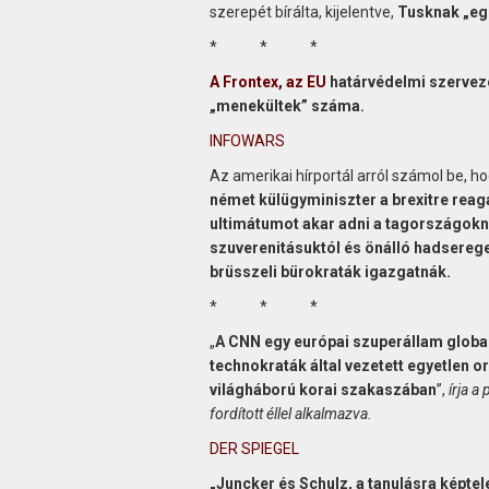
szerepét bírálta, kijelentve,
Tusknak „egé
* * *
A Frontex, az EU
határvédelmi szervezet
„menekültek” száma.
INFOWARS
Az amerikai hírportál arról számol be, h
német külügyminiszter a brexitre reag
ultimátumot akar adni a tagországok
szuverenitásuktól és önálló hadsereg
brüsszeli bürokraták igazgatnák.
* * *
„
A CNN egy európai szuperállam global
technokraták által vezetett egyetlen or
világháború korai szakaszában
”,
írja a
fordított éllel alkalmazva.
DER SPIEGEL
„Juncker és Schulz, a tanulásra képtel