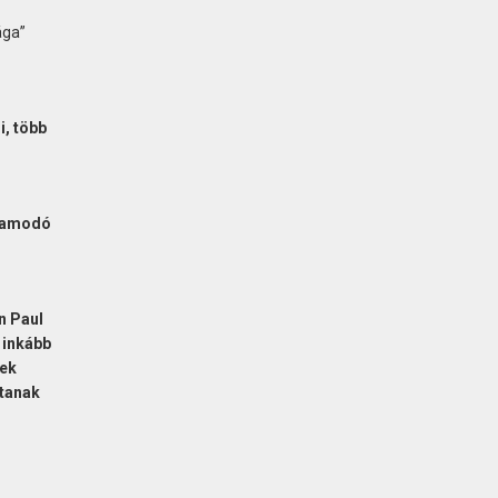
ága”
i, több
lyamodó
n Paul
 inkább
yek
rtanak