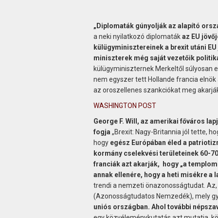
„Diplomaták gúnyolják az alapító orsz
a neki nyilatkozó diplomaták
az EU jövőj
külügyminisztereinek a brexit utáni EU 
miniszterek még saját vezetőik politik
külügyminiszternek Merkeltől súlyosan elt
nem egyszer tett Hollande francia elnök á
az oroszellenes szankciókat meg akarják 
WASHINGTON POST
George F. Will, az amerikai főváros lap
fogja
„Brexit: Nagy-Britannia jól tette, 
hogy
egész Európában éled a patrioti
kormány cselekvési területeinek 60-70
franciák azt akarják, hogy „a templo
annak ellenére, hogy a heti misékre a 
trendi a nemzeti önazonosságtudat. Az,
(Azonosságtudatos Nemzedék), mely gyak
uniós országban. Ahol további népszava
egy közvéleménykutatás azt mutatja, köv