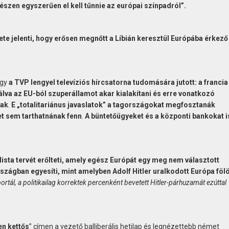
szen egyszerűen el kell tűnnie az európai színpadról”.
e jelenti, hogy erősen megnőtt a Líbián keresztül Európába érkező 
ogy
a TVP lengyel televíziós hírcsatorna tudomására jutott: a francia
álva az EU-ból szuperállamot akar kialakítani és erre vonatkozó
nak
.
E „totalitariánus javaslatok” a tagországokat megfosztanák
et sem tarthatnának fenn
.
A büntetőügyeket és a központi bankokat i
ista tervét erőlteti, amely egész Európát egy meg nem választott
szágban egyesíti, mint amelyben Adolf Hitler uralkodott Európa fölött
 portál, a politikailag korrektek percenként bevetett Hitler-párhuzamát ezúttal
en kettős
” címen a vezető balliberális hetilap és legnézettebb német