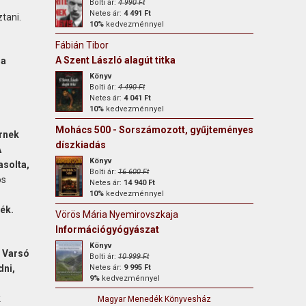
Bolti ár:
4 990 Ft
Netes ár:
4 491 Ft
tani.
10%
kedvezménnyel
Fábián Tibor
A Szent László alagút titka
 a
Könyv
Bolti ár:
4 490 Ft
Netes ár:
4 041 Ft
10%
kedvezménnyel
Mohács 500 - Sorszámozott, gyűjteményes
rnek
díszkiadás
A
Könyv
asolta,
Bolti ár:
16 600 Ft
ós
Netes ár:
14 940 Ft
10%
kedvezménnyel
ék.
Vörös Mária Nyemirovszkaja
Információgyógyászat
Könyv
. Varsó
Bolti ár:
10 999 Ft
dni,
Netes ár:
9 995 Ft
9%
kedvezménnyel
k
Magyar Menedék Könyvesház