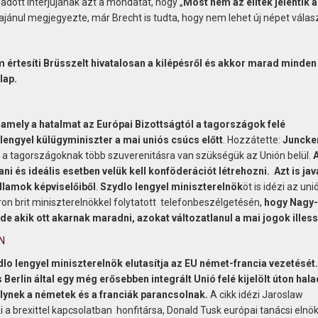
adott interjújának azt a mondatát, hogy „
Most nem az elitek jelentik a
ajánul megjegyezte, már Brecht is tudta, hogy nem lehet új népet válasz
 értesíti Brüsszelt hivatalosan a kilépésről és akkor marad minden
lap.
, amely a hatalmat az Európai Bizottságtól a tagországok felé
engyel külügyminiszter a mai uniós csúcs előtt
. Hozzátette:
Juncke
te, a tagországoknak több szuverenitásra van szükségük az Unión belül.
i és ideális esetben velük kell konföderációt létrehozni. Azt is jav
llamok képviselőiből
.
Szydlo lengyel miniszterelnök
öt is idézi az uni
n brit miniszterelnökkel folytatott telefonbeszélgetésén,
hogy Nagy-
 de akik ott akarnak maradni, azokat változatlanul a mai jogok illess
N
ydlo lengyel miniszterelnök elutasítja az EU német-francia vezetését
erlin által egy még erősebben integrált Unió felé kijelölt úton hala
elynek a németek és a franciák parancsolnak.
A cikk idézi Jaroslaw
i a brexittel kapcsolatban honfitársa, Donald Tusk európai tanácsi elnö