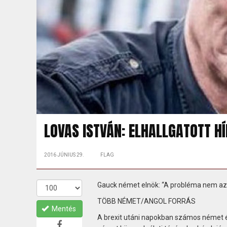
LOVAS ISTVÁN: ELHALLGATOTT H
2016 JÚNIUS 29.
FLAG
Gauck német elnök: “A probléma nem az 
TÖBB NÉMET/ANGOL FORRÁS
Mentés
A brexit utáni napokban számos német 