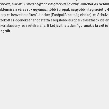
bírálta, akik az EU még nagyobb integrációját erőltetik.
Juncker és Schulz
oblémára a válaszuk ugyanaz: több Európát, nagyobb integrációt. „H
ony és beszélhetnékes” Juncker (Európai Bizottság elnöke) és Schulz
zokott szlogeneket hangoztatta a legutóbbi európai választások idején 
ívül alacsony részvételi arány.
E két javíthatatlan figurának a brexit i
egrált.