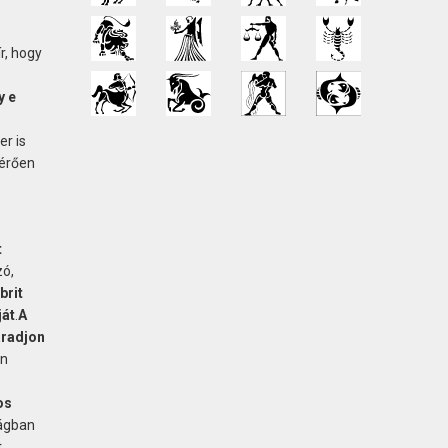
r, hogy
y e
er is
térően
t
zó,
brit
ját
.
A
aradjon
on
os
ágban
t