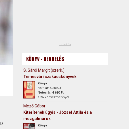
hirdetés
KÖNYV - RENDELÉS
S. Sárdi Margit (szerk.)
Temesvári szakácskönyvek
Könyv
Bolti ár:
5 200 Ft
Netes ár:
4 680 Ft
10%
kedvezménnyel
Mező Gábor
Kiterítenek úgyis - József Attila és a
mozgalmárok
RD
Könyv