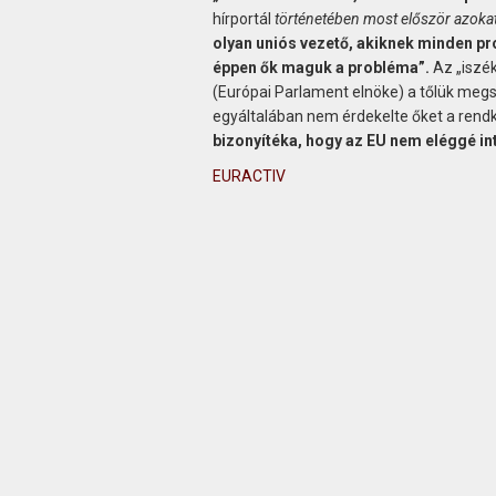
hírportál
történetében most először azokat 
olyan uniós vezető, akiknek minden pr
éppen ők maguk a probléma”.
Az „iszék
(Európai Parlament elnöke) a tőlük megs
egyáltalában nem érdekelte őket a rendk
bizonyítéka, hogy az EU nem eléggé int
EURACTIV