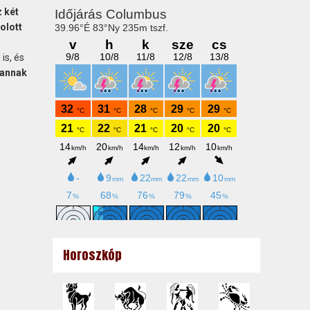
 két
olott
is, és
s annak
Horoszkóp