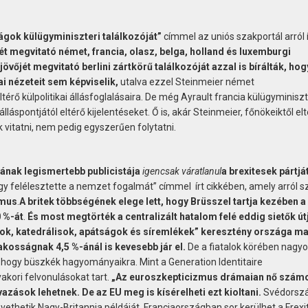
ágok külügyminiszteri találkozóját”
címmel az uniós szakportál arról í
ét megvitató német, francia, olasz, belga, holland és luxemburgi
jövőjét megvitató berlini zártkörű találkozóját azzal is bírálták, hog
ai nézeteit sem képviselik,
utalva ezzel Steinmeier német
érő külpolitikai állásfoglalásaira. De még Ayrault francia külügyminiszt
lláspontjától eltérő kijelentéseket. Ő is, akár Steinmeier, főnökeiktől el
vitatni, nem pedig egyszerűen folytatni.
jának legismertebb publicistája
igencsak váratlanul
a brexitesek pártjá
hogy felélesztette a nemzet fogalmát” címmel írt cikkében, amely arról s
zmus
.
A britek többségének elege lett, hogy Brüsszel tartja kezében a 
 %-át
.
És most megtörték a centralizált hatalom felé eddig sietők út
mok, katedrálisok, apátságok és síremlékek” keresztény országa m
lakosságnak 4,5 %-ánál is kevesebb jár el.
De a fiatalok körében nagy
 hogy büszkék hagyományaikra. Mint a Generation Identitaire
ori felvonulásokat tart.
„Az euroszkepticizmus drámaian nő szám
zások lehetnek. De az EU meg is kísérelheti ezt kioltani.
Svédorsz
ethetik Nagy-Britannia példáját. Franciaországban sor kerülhet a Frexi