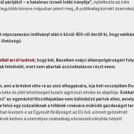
l pártjától – a hatalmas izraeli lobbi irányítja”,
nyilatkozta az iráni
k legutóbbi könyve májusban jelent meg „A politikailag korrekt zsarnoks
t népszavazási indítványt aláíró közül 450-ről derült ki, hogy vatikán
 illetőségű.
lből arról tudósít
, hogy két, Baselben svájci állampolgárságért fo
felvételét, mert nem akartak úszóoktatáson részt venni.
ami a briteket vitte rá az unió elhagyására, írja heti esszéjében Ro
a béke és jólét lehetőségeit kutató agytröszt elnöke és alapítója.
Sokkal
zó” az egymástól filozófiájukban nem különböző pártok ellen, amel
a felső egy százaléknak a többiek rovására működő gazdaságot ta
lóban kivezeti-e az Egyesült Királyságot az EU-ból, a brexit győzelmét
iknek kedves a személyes szabadság a brüsszeli irányítás helyett.