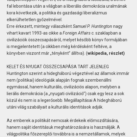
fal lebontása után a világban a liberális demokrácia uralmának
kora következik, a politika és gazdasági liberalizmus
elkerülhetetlen győzelmével.
Erre érkezett, mintegy válaszként
Samuel P. Huntington
nagy
vihart kavart 1993-as cikke a
Foreign Affairs
c. szaklapban a
civilizációk összecsapásáról, melyet később könyv formájában
is megjelentetett (a cikkben még kérdésként feltéve, a
könyvben viszont már „tényként” állítva). (
wikipedia, részlet)
KELET ÉS NYUGAT ÖSSZECSAPÁSA TART JELENLEG
Huntington szerint a hidegháború végeztével az államok immár
nem (politikai) ideológiák alapján fognak szembenállni
egymással, hanem kulturális, civilizációs alapon, melyben a
lierális demokrácia (a „nyugati civilizáció”) csak egy lesz a sok
közül és nem is a legerősebb. Megállapításai A hidegháború
utáni világ szabályait a kulturális identitások adják.
Az emberek a politikát nemcsak érdekeik előmozdítására,
hanem saját identitásuk meghatározására is használják. A
világpolitika főszereplői továbbra is a nemzetállamok, melyek