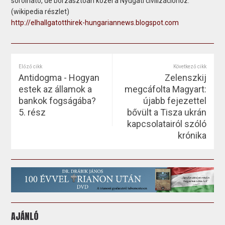
sorolható, de borzasztóan közel a Nyugati civilizációhoz.
(wikipedia részlet)
http://elhallgatotthirek-hungariannews.blogspot.com
Előző cikk
Következő cikk
Antidogma - Hogyan
Zelenszkij
estek az államok a
megcáfolta Magyart:
bankok fogságába?
újabb fejezettel
5. rész
bővült a Tisza ukrán
kapcsolatairól szóló
krónika
AJÁNLÓ