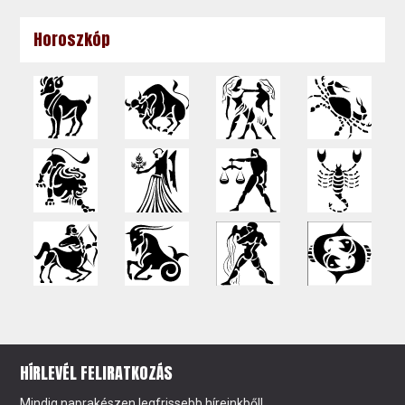
Horoszkóp
HÍRLEVÉL FELIRATKOZÁS
Mindig naprakészen legfrissebb híreinkből!