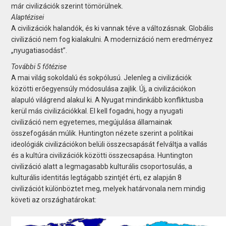
már civilizációk szerint tömörülnek.
Alaptézisei
A civilizációk halandók, és ki vannak téve a változásnak. Globális
civilizáció nem fog kialakulni. A modernizáció nem eredményez
„nyugatiasodást”.
További 5 főtézise
A mai világ sokoldalú és sokpólusú. Jelenleg a civilizációk
közötti erőegyensúly módosulása zajlik. Új, a civilizációkon
alapuló világrend alakul ki. A Nyugat mindinkább konfliktusba
kerül más civilizációkkal. El kell fogadni, hogy a nyugati
civilizáció nem egyetemes, megújulása államainak
összefogásán múlik. Huntington nézete szerint a politikai
ideológiák civilizációkon belüli összecsapását felváltja a vallás
és a kultúra civilizációk közötti összecsapása. Huntington
civilizáció alatt a legmagasabb kulturális csoportosulás, a
kulturális identitás legtágabb szintjét érti, ez alapján 8
civilizációt különböztet meg, melyek határvonala nem mindig
követi az országhatárokat: