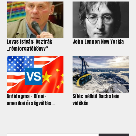
Lovas István: Osztrák
John Lennon New Yorkja
„rémforgatókönyv”
Antidogma - Kínai–
Síléc nélkül Dachstein
amerikai őrségváltás...
vidékén