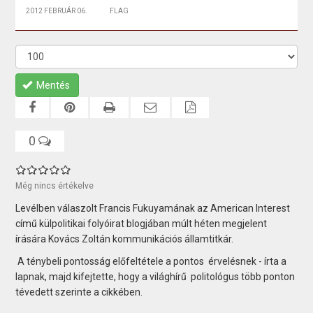
2012 FEBRUÁR 06.
FLAG
Mentés
0
Még nincs értékelve
Levélben válaszolt Francis Fukuyamának az American Interest
című külpolitikai folyóirat blogjában múlt héten megjelent
írására Kovács Zoltán kommunikációs államtitkár.
A ténybeli pontosság előfeltétele a pontos érvelésnek - írta a
lapnak, majd kifejtette, hogy a világhírű politológus több ponton
tévedett szerinte a cikkében.