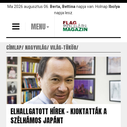
Ugrás
Ma 2026 augusztus 06.
Berta, Bettina
napja van. Holnap
Ibolya
a
napja lesz.
tartalomra
MENU
CÍMLAP
NAGYVILÁG
VILÁG-TÜKÖR
ELHALLGATOTT HÍREK - KIOKTATTÁK A
SZÉLHÁMOS JAPÁNT