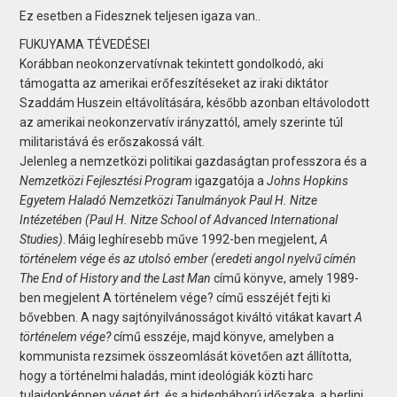
Ez esetben a Fidesznek teljesen igaza van..
FUKUYAMA TÉVEDÉSEI
Korábban neokonzervatívnak tekintett gondolkodó, aki
támogatta az amerikai erőfeszítéseket az iraki diktátor
Szaddám Huszein eltávolítására, később azonban eltávolodott
az amerikai neokonzervatív irányzattól, amely szerinte túl
militaristává és erőszakossá vált.
Jelenleg a nemzetközi politikai gazdaságtan professzora és a
Nemzetközi Fejlesztési Program
igazgatója a
Johns Hopkins
Egyetem Haladó Nemzetközi Tanulmányok Paul H. Nitze
Intézetében (Paul H. Nitze School of Advanced International
Studies)
. Máig leghíresebb műve 1992-ben megjelent,
A
történelem vége és az utolsó ember (eredeti angol nyelvű címén
The End of History and the Last Man
című könyve, amely 1989-
ben megjelent A történelem vége? című esszéjét fejti ki
bővebben. A nagy sajtónyilvánosságot kiváltó vitákat kavart
A
történelem vége?
című esszéje, majd könyve, amelyben a
kommunista rezsimek összeomlását követően azt állította,
hogy a történelmi haladás, mint ideológiák közti harc
tulajdonképpen véget ért, és a hidegháború időszaka, a berlini