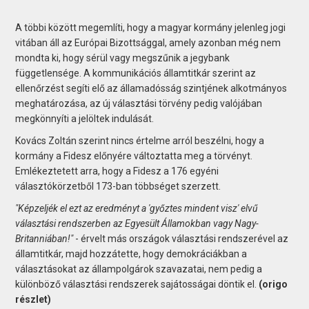
A többi között megemlíti, hogy a magyar kormány jelenleg jogi
vitában áll az Európai Bizottsággal, amely azonban még nem
mondta ki, hogy sérül vagy megszűnik a jegybank
függetlensége. A kommunikációs államtitkár szerint az
ellenőrzést segíti elő az államadósság szintjének alkotmányos
meghatározása, az új választási törvény pedig valójában
megkönnyíti a jelöltek indulását.
Kovács Zoltán szerint nincs értelme arról beszélni, hogy a
kormány a Fidesz előnyére változtatta meg a törvényt.
Emlékeztetett arra, hogy a Fidesz a 176 egyéni
választókörzetből 173-ban többséget szerzett.
"Képzeljék el ezt az eredményt a 'győztes mindent visz' elvű
választási rendszerben az Egyesült Államokban vagy Nagy-
Britanniában!"
- érvelt más országok választási rendszerével az
államtitkár, majd hozzátette, hogy demokráciákban a
választásokat az állampolgárok szavazatai, nem pedig a
különböző választási rendszerek sajátosságai döntik el.
(origo
részlet)