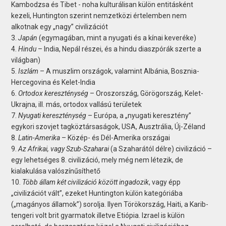
Kambodzsa és Tibet - noha kulturálisan külön entitásként
kezeli, Huntington szerint nemzetközi értelemben nem
alkotnak egy „nagy” civilizációt
3.
Japán
(egymagában, mint a nyugati és a kínai keveréke)
4.
Hindu
– India, Nepál részei, és a hindu diaszpórák szerte a
világban)
5.
Iszlám
– A muszlim országok, valamint Albánia, Bosznia-
Hercegovina és Kelet-India
6.
Ortodox kereszténység
– Oroszország, Görögország, Kelet-
Ukrajna, ill. más, ortodox vallású területek
7.
Nyugati kereszténység
– Európa, a „nyugati keresztény”
egykori szovjet tagköztársaságok, USA, Ausztrália, Új-Zéland
8.
Latin-Amerika
– Közép- és Dél-Amerika országai
9.
Az Afrikai, vagy Szub-Szaharai
(a Szaharától délre) civilizáció –
egy lehetséges 8. civilizáció, mely még nem létezik, de
kialakulása valószínűsíthető
10.
Több állam két civilizáció között ingadozik
, vagy épp
„civilizációt vált”, ezeket Huntington külön kategóriába
(„magányos államok”) sorolja. Ilyen Törökország, Haiti, a Karib-
tengeri volt brit gyarmatok illetve Etiópia. Izrael is külön