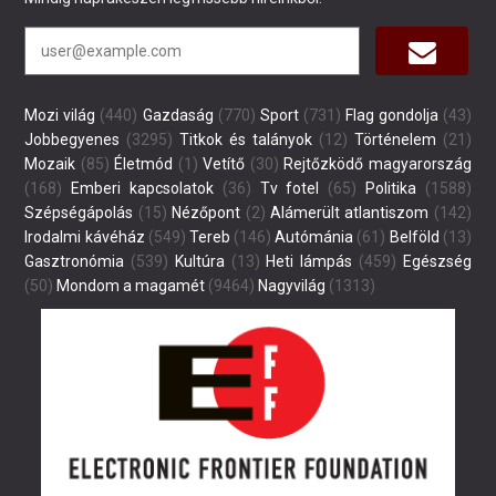
Mozi világ
(440)
Gazdaság
(770)
Sport
(731)
Flag gondolja
(43)
Jobbegyenes
(3295)
Titkok és talányok
(12)
Történelem
(21)
Mozaik
(85)
Életmód
(1)
Vetítő
(30)
Rejtőzködő magyarország
(168)
Emberi kapcsolatok
(36)
Tv fotel
(65)
Politika
(1588)
Szépségápolás
(15)
Nézőpont
(2)
Alámerült atlantiszom
(142)
Irodalmi kávéház
(549)
Tereb
(146)
Autómánia
(61)
Belföld
(13)
Gasztronómia
(539)
Kultúra
(13)
Heti lámpás
(459)
Egészség
(50)
Mondom a magamét
(9464)
Nagyvilág
(1313)