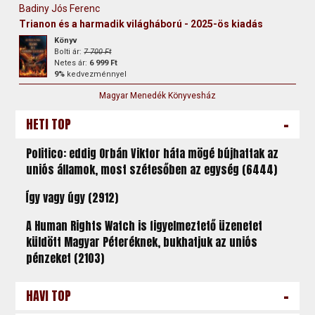
Badiny Jós Ferenc
Trianon és a harmadik világháború - 2025-ös kiadás
Könyv
Bolti ár:
7 700 Ft
Netes ár:
6 999 Ft
9%
kedvezménnyel
Magyar Menedék Könyvesház
-
HETI TOP
Politico: eddig Orbán Viktor háta mögé bújhattak az
uniós államok, most szétesőben az egység (6444)
Így vagy úgy (2912)
A Human Rights Watch is figyelmeztető üzenetet
küldött Magyar Péteréknek, bukhatjuk az uniós
pénzeket (2103)
-
HAVI TOP