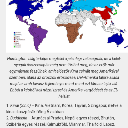
Huntington világtérképe megfelel a jelenlegi valóságnak, de a kelet-
nyugati összecsapás még nem történt meg, de az erők már
egymásnak feszülnek, amit először Kína csinált meg Amerikával
szemben, utána az oroszok erősödése, Dél-Amerika talpra állása
majd az arab tavasz fejleményei mind-mind ezt támasztáják alá.
Ebből a képből kell nézni Izrael és Amerika vergődését és az EU
halálát
1.
Kínai (Sinic)
– Kína, Vietnam, Korea, Tajvan, Szingapúr, illetve a
kínai diaszpórák főleg Ázsiában
2.
Buddhista
– Arunácsal Prades, Nepál egyes részei, Bhután,
Szibéria egyes részei, Kalmukföld, Mianmar, Thaiföld, Laosz,