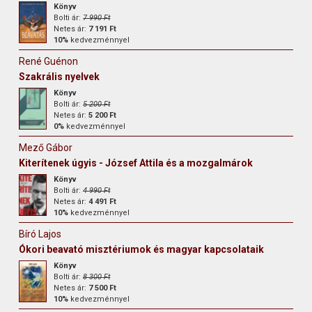
Könyv
Bolti ár:
7 990 Ft
Netes ár:
7 191 Ft
10%
kedvezménnyel
René Guénon
Szakrális nyelvek
Könyv
Bolti ár:
5 200 Ft
Netes ár:
5 200 Ft
0%
kedvezménnyel
Mező Gábor
Kiterítenek úgyis - József Attila és a mozgalmárok
Könyv
Bolti ár:
4 990 Ft
Netes ár:
4 491 Ft
10%
kedvezménnyel
Bíró Lajos
Ókori beavató misztériumok és magyar kapcsolataik
Könyv
Bolti ár:
8 300 Ft
Netes ár:
7 500 Ft
10%
kedvezménnyel