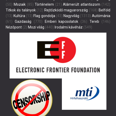
(50)
Mozaik
(85)
Történelem
(21)
Alámerült atlantiszom
(142)
Titkok és talányok
(12)
Rejtőzködő magyarország
(168)
Belföld
(13)
Kultúra
(13)
Flag gondolja
(43)
Nagyvilág
(1313)
Autómánia
(61)
Gazdaság
(770)
Emberi kapcsolatok
(36)
Tereb
(146)
Nézőpont
(2)
Mozi világ
(440)
Irodalmi kávéház
(549)