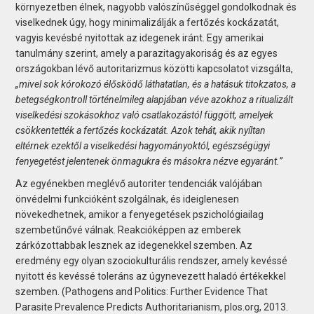
környezetben élnek, nagyobb valószínűséggel gondolkodnak és
viselkednek úgy, hogy minimalizálják a fertőzés kockázatát,
vagyis kevésbé nyitottak az idegenek iránt. Egy amerikai
tanulmány szerint, amely a parazitagyakoriság és az egyes
országokban lévő autoritarizmus közötti kapcsolatot vizsgálta,
„mivel sok kórokozó élősködő láthatatlan, és a hatásuk titokzatos, a
betegségkontroll történelmileg alapjában véve azokhoz a ritualizált
viselkedési szokásokhoz való csatlakozástól függött, amelyek
csökkentették a fertőzés kockázatát. Azok tehát, akik nyíltan
eltérnek ezektől a viselkedési hagyományoktól, egészségügyi
fenyegetést jelentenek önmagukra és másokra nézve egyaránt.”
Az egyénekben meglévő autoriter tendenciák valójában
önvédelmi funkcióként szolgálnak, és ideiglenesen
növekedhetnek, amikor a fenyegetések pszichológiailag
szembetűnővé válnak. Reakcióképpen az emberek
zárkózottabbak lesznek az idegenekkel szemben. Az
eredmény egy olyan szociokulturális rendszer, amely kevéssé
nyitott és kevéssé toleráns az úgynevezett haladó értékekkel
szemben. (Pathogens and Politics: Further Evidence That
Parasite Prevalence Predicts Authoritarianism, plos.org, 2013.