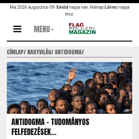
Ugrás
Ma 2026 augusztus 09.
Emőd
napja van. Holnap
Lőrinc
napja
a
lesz.
tartalomra
MENU
CÍMLAP
NAGYVILÁG
ANTIDOGMA
ANTIDOGMA - TUDOMÁNYOS
FELFEDEZÉSEK...