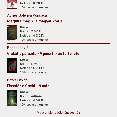
Netes ár:
8 991 Ft
10%
kedvezménnyel
Agnes Golenya Purisaca
Maguira mágikus magyar kódjai
Könyv
Bolti ár:
7 700 Ft
Netes ár:
6 930 Ft
10%
kedvezménnyel
Bogár László
Globális parazita - A pénz titkos története
Könyv
Bolti ár:
5 790 Ft
Netes ár:
5 211 Ft
10%
kedvezménnyel
Botka István
Ébredés a Covid-19 után
Könyv
Bolti ár:
4 490 Ft
Netes ár:
4 041 Ft
10%
kedvezménnyel
Magyar Menedék Könyvesház