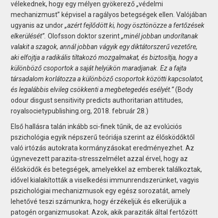
vélekednek, hogy egy mélyen gyökerező „védelmi
mechanizmust” képvisel a ragályos betegségek ellen. Valójában
ugyanis az undor
„azért fejlődött ki, hogy ösztönözze a fertőzések
elkerülését”.
Olofsson doktor szerint
„minél jobban undorítanak
valakit a szagok, annál jobban vágyik egy diktátorszerű vezetőre,
aki elfojtja a radikális tiltakozó mozgalmakat, és biztosítja, hogy a
különböző csoportok a saját helyükön maradjanak. Ez a fajta
társadalom korlátozza a különböző csoportok közötti kapcsolatot,
és legalábbis elvileg csökkenti a megbetegedés esélyét.”
(Body
odour disgust sensitivity predicts authoritarian attitudes,
royalsocietypublishing.org, 2018. február 28.)
Első hallásra talán inkább sci-finek tűnik, de az evolúciós
pszichológia egyik népszerű teóriája szerint az élősködőktől
való irtózás autokrata kormányzásokat eredményezhet. Az
úgynevezett parazita-stressz­elmélet azzal érvel, hogy az
élősködők és betegségek, amelyekkel az emberek találkoztak,
idővel kialakították a viselkedési immunrendszerünket, vagyis
pszichológiai mechanizmusok egy egész sorozatát, amely
lehetővé teszi számunkra, hogy érzékeljük és elkerüljük a
patogén organizmusokat. Azok, akik paraziták által fertőzött