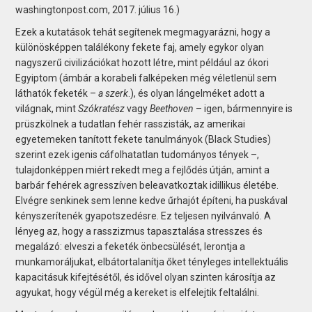
washingtonpost.com, 2017. július 16.)
Ezek a kutatások tehát segítenek megmagyarázni, hogy a
különösképpen találékony fekete faj, amely egykor olyan
nagyszerű civilizációkat hozott létre, mint például az ókori
Egyiptom (ámbár a korabeli falképeken még véletlenül sem
láthatók feketék –
a szerk
.), és olyan lángelméket adott a
világnak, mint
Szókratész
vagy
Beethoven
– igen, bármennyire is
prüszkölnek a tudatlan fehér rasszisták, az amerikai
egyetemeken tanított fekete tanulmányok (Black Studies)
szerint ezek igenis cáfolhatatlan tudományos tények –,
tulajdonképpen miért rekedt meg a fejlődés útján, amint a
barbár fehérek agresszíven beleavatkoztak idillikus életébe.
Elvégre senkinek sem lenne kedve űrhajót építeni, ha puskával
kényszerítenék gyapotszedésre. Ez teljesen nyilvánvaló. A
lényeg az, hogy a rasszizmus tapasztalása stresszes és
megalázó: elveszi a feketék önbecsülését, lerontja a
munkamoráljukat, elbátortalanítja őket tényleges intellektuális
kapacitásuk kifejtésétől, és idővel olyan szinten károsítja az
agyukat, hogy végül még a kereket is elfelejtik feltalálni.