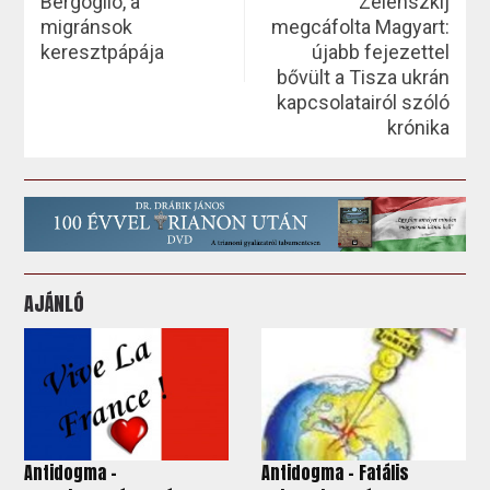
Bergoglio, a
Zelenszkij
migránsok
megcáfolta Magyart:
keresztpápája
újabb fejezettel
bővült a Tisza ukrán
kapcsolatairól szóló
krónika
AJÁNLÓ
Antidogma -
Antidogma - Fatális