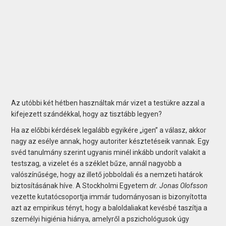
Az utóbbi két hétben használtak már vizet a testükre azzal a
kifejezett szándékkal, hogy az tisztább legyen?
Ha az előbbi kérdések legalább egyikére „igen” a válasz, akkor
nagy az esélye annak, hogy autoriter késztetéseik vannak. Egy
svéd tanulmány szerint ugyanis minél inkább undorít valakit a
testszag, a vizelet és a széklet bűze, annál nagyobb a
valószínűsége, hogy az illető jobboldali és a nemzeti határok
biztosításának híve. A Stockholmi Egyetem
dr. Jonas Olofsson
vezette kutatócsoportja immár tudományosan is bizonyította
azt az empirikus tényt, hogy a baloldaliakat kevésbé taszítja a
személyi higiénia hiánya, amelyről a pszichológusok úgy