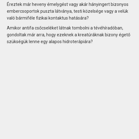
Éreztek már heveny émelygést vagy akár hányingert bizonyos
embercsoportok puszta látványa, testi közelsége vagy a velük
való bármiféle fizikai kontaktus hatására?
Amikor antifa csőcseléket látnak tombolni a tévéhíradóban,
gondoltak már arra, hogy ezeknek a kreatúráknak bizony égető
szükségük lenne egy alapos hidroterápiára?