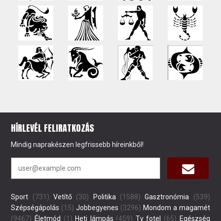
HÍRLEVÉL FELIRATKOZÁS
Mindig naprakészen legfrissebb híreinkből!
Sport
(731)
Vetítő
(30)
Politika
(1588)
Gasztronómia
(539)
Szépségápolás
(15)
Jobbegyenes
(3296)
Mondom a magamét
(9467)
Életmód
(1)
Heti lámpás
(459)
Tv fotel
(65)
Egészség