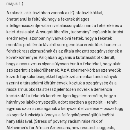
május 1.)
Azoknak, akik tisztában vannak az IQ-statisztikákkal,
óhatatlanul is feltűnik, hogy a feketék átlagos
intelligenciaszintje valamivel alacsonyabb, mint a fehéreké és a
kelet-ázsiaiaké. A nyugati liberális „tudomány” legújabb kutatási
eredményei azonban nyilvánvalóvá tették, hogy a feketék
mentális problémái távolról sem genetikai eredetűek, hanem a
fehérek rasszizmusának és az általa okozott szegénységnek a
következményei. Valójában ugyanis a kutatásokból kiderült,
hogy a rasszizmus olyan súlyosan érinti a feketéket, hogy akár
szó szerint is beleőrülhetnek. Az Alzheimer-kórban szenvedők
közötti faji különbségekkel foglalkozó amerikai tanulmányok
szerint a társadalmi körülmények, köztük a szegénység és a
rasszizmus okozta stressz jelentősen növelik a demencia
kockázatát a feketék körében. Igen figyelemreméltó, hogy a
hátrányos lakókörnyezetük, adott esetben a gettólét – tehát
egymás szomszédságának a kényszerű elviselése – összefügg
a kognitív funkciójuk (vagyis a felfogóképességük) későbbi
hanyatlásával. (Stress of poverty, racism raise risk of
Alzheimer’s for African Americans, new research suggests,