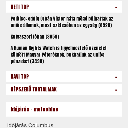
-
HETI TOP
Politico: eddig Orbán Viktor háta mögé bújhattak az
uniós államok, most szétesőben az egység (8928)
Kutyaszorítóban (3859)
A Human Rights Watch is figyelmeztető üzenetet
küldött Magyar Péteréknek, bukhatjuk az uniós
pénzeket (3498)
-
HAVI TOP
-
NÉPSZERŰ TARTALMAK
Időjárás - meteoblue