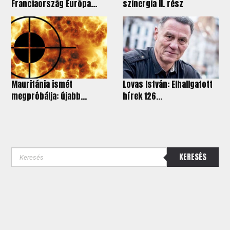
Franciaország Európa...
szinergia II. rész
Mauritánia ismét
Lovas István: Elhallgatott
megpróbálja: újabb...
hírek 126...
KERESÉS