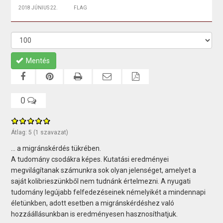
2018 JÚNIUS 22.
FLAG
Mentés
0
Átlag:
5
(
1
szavazat)
... a migránskérdés tükrében.
A tudomány csodákra képes. Kutatási eredményei
megvilágítanak számunkra sok olyan jelenséget, amelyet a
saját kolibrieszünkből nem tudnánk értelmezni. A nyugati
tudomány legújabb felfedezéseinek némelyikét a mindennapi
életünkben, adott esetben a migránskérdéshez való
hozzáállásunkban is eredményesen hasznosíthatjuk.