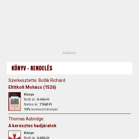
hirdetés
KÖNYV - RENDELÉS
Szerkesztette: Botlik Richárd
Eltitkolt Mohács (1526)
Könyv
Bolti ár:
8 400 Ft
Netes ár:
7 560 Ft
10%
kedvezménnyel
Thomas Asbridge
A keresztes hadjáratok
Könyv
Bolti ár:
9 990 Ft