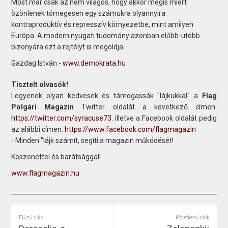
Most már csak az nem világos, hogy akkor mégis miért
özönlenek tömegesen egy számukra olyannyira
kontraproduktív és represszív környezetbe, mint amilyen
Európa. A modern nyugati tudomány azonban előbb-utóbb
bizonyára ezt a rejtélyt is megoldja.
Gazdag István -
www.demokrata.hu
Tisztelt olvasók!
Legyenek olyan kedvesek és támogassák "lájkukkal" a
Flag
Polgári Magazin
Twitter oldalát a következő címen:
https://twitter.com/syracuse73
. illetve a Facebook oldalát pedig
az alábbi címen:
https://www.facebook.com/flagmagazin
- Minden "lájk számít, segíti a magazin működését!
Köszönettel és barátsággal!
www.flagmagazin.hu
Előző cikk
Következő cikk