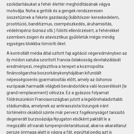
szolidaritásukat a fehér élettér meghódításának vágya
motiválja. Noha a gettók és a gengek rendszeresen
összetűznek a fekete gazdaság (kábítószer-kereskedelem,
prostitúció, banditizmus, csempészkedés, áruhamisítás,
védelmipénz-biznisz stb.) fölötti ellen­őrzésért, a fehérekkel
szembeni zsigeri és atavisztikus gyűlöletük mégis mindig
egységes blokkba tömöríti őket.
A kontrollált média által szított faji agitáció végeredményben az
ily módon satuba szorított francia őslakosság devitalizálását
eredményezi, megtisztítva a terepet a kozmopolita
fináncoligarchia boszorkánykonyhájában kifundált
népességcserés gyarmatosítás előtt, amely az őshonos
európaiak harmadik világbeli bevándorlókra való lecserélését (le
grand remplacement) célozza. Ez a gyászos folyamat
földrészünkön Franciaországban jutott a legelőrehaladottabb
stádiumába, amelynek az antirasszista lózungok iránt
történelmi okokból szinte már perverz fogékonyságot tanúsító
degenerált burzsoáziája Nyugaton elsőként paktált le a
megszálló afroarab lumpenproletariátussal, akarva-akaratlanul
persze önmaga alatt is vágva a fát, egyúttal pedig azt is