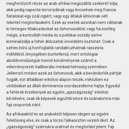
megfertőzött része az arab afrikai megszállók szekerét tolja,
akik pedig naponta terrorizálnak vagy lincselnek meg francia
fiatalokat egy szál cigiért, vagy egy általuk kihívónak vélt
tekintet megtorlásaként. Ezek az esetek azonban nem váltanak
ki tömeges tiltakozásokat az őshonosokból, vagy ha esetleg
mégis, a kontrollált média és a politikai osztály sietve
kriminalizálja a fehér áldozatok önvédelmi ösztönét. Csak a
színes bőrű új honfoglalók randalírozhatnak rasszista
indítékból, lényegében büntetlenül, mert ontológiai
alsóbbrendűségük mentő körülménynek számít a
véleményvezér balliberális médiaértelmiség szemében.
Jellemző módon azok az őshonosok, akik a bevándorlók pártját
fogják, ezt általában erkölcsi alapon teszik, miközben ez
utóbbiakat az állati dominancia csordaszelleme hajtja. Egyedül
a fehérek érzékenyek az egyéni „igazságosság” erkölcsi
kérdésére, csak ők képesek együttérzésre és szánalomra más
faji csoportok iránt.
Az afrikaiaktól és az araboktól teljesen idegen az egyéni
felelősség elve, és csak a törzsi falkaösztön vezérli őket. Az
„igazságosság” számukra uralmat és megtorlást jelent. Faji