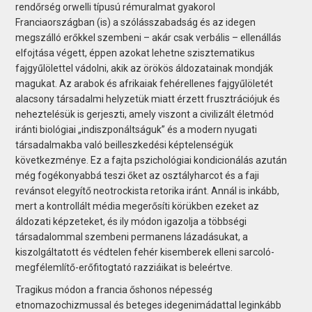
rendőrség orwelli típusú rémuralmat gyakorol
Franciaországban (is) a szólásszabadság és az idegen
megszálló erőkkel szembeni – akár csak verbális – ellenállás
elfojtása végett, éppen azokat lehetne szisztematikus
fajgyűlölettel vádolni, akik az örökös áldozatainak mondják
magukat. Az arabok és afrikaiak fehérellenes fajgyűlöletét
alacsony társadalmi helyzetük miatt érzett frusztrációjuk és
neheztelésük is gerjeszti, amely viszont a civilizált életmód
iránti biológiai „indiszponáltságuk” és a modern nyugati
társadalmakba való beilleszkedési képtelenségük
következménye. Ez a fajta pszichológiai kondicionálás azután
még fogékonyabbá teszi őket az osztályharcot és a faji
revánsot elegyítő neotrockista retorika iránt. Annál is inkább,
mert a kontrollált média megerősíti körükben ezeket az
áldozati képzeteket, és ily módon igazolja a többségi
társadalommal szembeni permanens lázadásukat, a
kiszolgáltatott és védtelen fehér kisemberek elleni sarcoló-
megfélemlítő-erőfitogtató razziáikat is beleértve.
Tragikus módon a francia őshonos népesség
etnomazochizmussal és beteges idegenimádattal leginkább