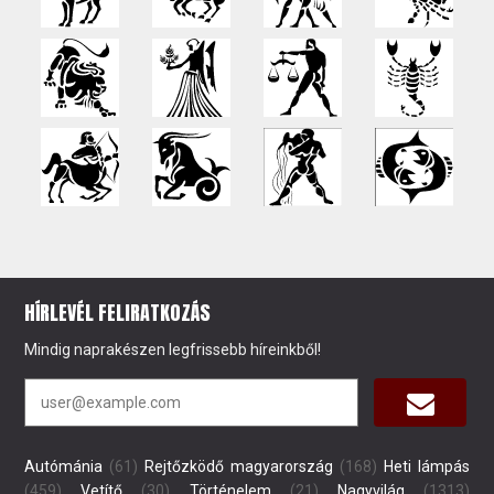
HÍRLEVÉL FELIRATKOZÁS
Mindig naprakészen legfrissebb híreinkből!
Autómánia
(61)
Rejtőzködő magyarország
(168)
Heti lámpás
(459)
Vetítő
(30)
Történelem
(21)
Nagyvilág
(1313)