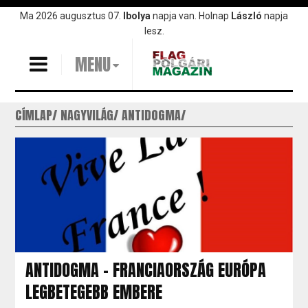
Ugrás
Ma 2026 augusztus 07.
Ibolya
napja van. Holnap
László
napja
a
lesz.
tartalomra
MENU
CÍMLAP
NAGYVILÁG
ANTIDOGMA
ANTIDOGMA - FRANCIAORSZÁG EURÓPA
LEGBETEGEBB EMBERE