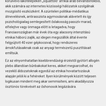
körülvevő lakótelepeken „squattoló” afrikai arab bevándorlókból,
akik számára az internetes közösségi hálózatok szolgálnak
mozgósító eszközként. A szüntelen politikai-médiatikus
átnevelésnek, antirasszista agymosásnak alávetett és így
pszichológiailag semlegesített őslakosság passzív marad,
elfelejtve vagy önmaga előtt is letagadva, hogy
Franciaországban már évek óta egy alacsony intenzitású
etnikai háború zajlik, az idegen megszállók által évente
felgyújtott 40 ezer gépkocsival, hogy rendszeres
ámokfutásaiknak csak az anyagi természetű pusztításait
említsük.
Ez az elnyomhatatlan kisebbrendűségi érzéstől gyötört allogén
plebs állandóan bűnbakokat keres, akiket megsarcolhat, és
vezeklő áldozatoknak egyedül az etnikai hovatartozásuk
alapján jelöli ki a fehéreket. Ilyen körülmények között teljesen
logikusan mindent meg akar semmisíteni, ami akadályozza
ösztönös törekvését az őshonosok leigázására.