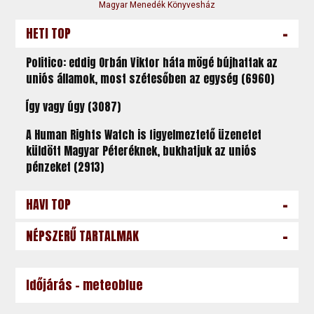
Magyar Menedék Könyvesház
-
HETI TOP
Politico: eddig Orbán Viktor háta mögé bújhattak az
uniós államok, most szétesőben az egység (6960)
Így vagy úgy (3087)
A Human Rights Watch is figyelmeztető üzenetet
küldött Magyar Péteréknek, bukhatjuk az uniós
pénzeket (2913)
-
HAVI TOP
-
NÉPSZERŰ TARTALMAK
Időjárás - meteoblue