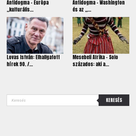
Antidogma - Európa
Antidogma - Washington
„kulturális...
és az „...
Lovas István: Elhallgatott
Mesebeli Afrika - Solo
hírek 90. /...
százados: aki a...
KERESÉS