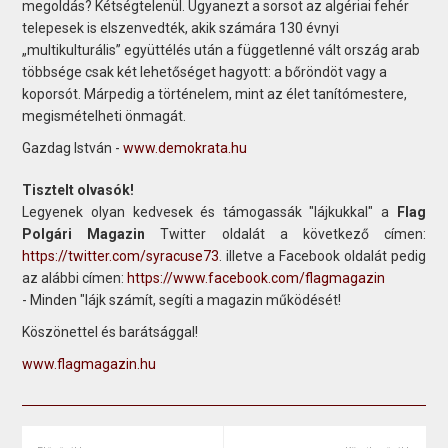
megoldás? Kétségtelenül. Ugyanezt a sorsot az algériai fehér
telepesek is elszenvedték, akik számára 130 évnyi
„multikulturális” együttélés után a függetlenné vált ország arab
többsége csak két lehetőséget hagyott: a bőröndöt vagy a
koporsót. Márpedig a történelem, mint az élet tanítómestere,
megismételheti önmagát.
Gazdag István -
www.demokrata.hu
Tisztelt olvasók!
Legyenek olyan kedvesek és támogassák "lájkukkal" a
Flag
Polgári Magazin
Twitter oldalát a következő címen:
https://twitter.com/syracuse73
. illetve a Facebook oldalát pedig
az alábbi címen:
https://www.facebook.com/flagmagazin
- Minden "lájk számít, segíti a magazin működését!
Köszönettel és barátsággal!
www.flagmagazin.hu