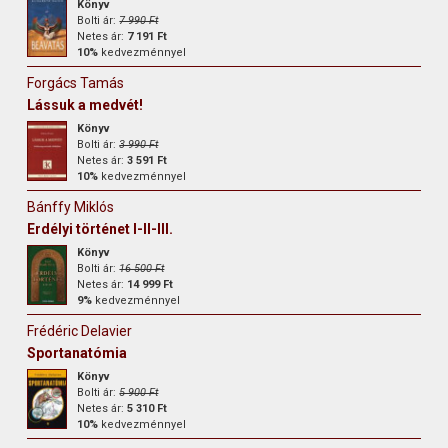
Könyv
Bolti ár:
7 990 Ft
Netes ár:
7 191 Ft
10%
kedvezménnyel
Forgács Tamás
Lássuk a medvét!
Könyv
Bolti ár:
3 990 Ft
Netes ár:
3 591 Ft
10%
kedvezménnyel
Bánffy Miklós
Erdélyi történet I-II-III.
Könyv
Bolti ár:
16 500 Ft
Netes ár:
14 999 Ft
9%
kedvezménnyel
Frédéric Delavier
Sportanatómia
Könyv
Bolti ár:
5 900 Ft
Netes ár:
5 310 Ft
10%
kedvezménnyel