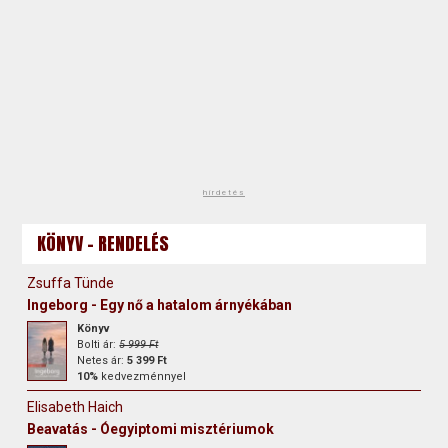
hirdetés
KÖNYV - RENDELÉS
Zsuffa Tünde
Ingeborg - Egy nő a hatalom árnyékában
Könyv
Bolti ár:
5 999 Ft
Netes ár:
5 399 Ft
10%
kedvezménnyel
Elisabeth Haich
Beavatás - Óegyiptomi misztériumok