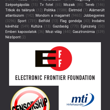
Szépségápolás
(15)
Tv fotel
(65)
Mozaik
(85)
Tereb
(146)
Titkok és talányok
(12)
Politika
(1588)
Életmód
(1)
Alámerült
atlantiszom
(142)
Mondom a magamét
(9465)
Jobbegyenes
(3296)
Sport
(731)
Belföld
(13)
Flag gondolja
(43)
Irodalmi
kávéház
(549)
Kultúra
(13)
Gazdaság
(770)
Egészség
(50)
Emberi kapcsolatok
(36)
Mozi világ
(440)
Gasztronómia
(539)
Nézőpont
(2)