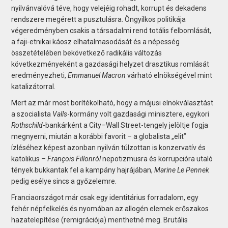
nyilvánvalóvá téve, hogy velejéig rohadt, korrupt és dekadens
rendszere megérett a pusztulásra. Öngyilkos politikája
végeredményben csakis a társadalmi rend totális felbomlását,
a faji-etnikai káosz elhatalmasodását és a népesség
összetételében bekövetkező radikális változás
következményeként a gazdasági helyzet drasztikus romlását
eredményezheti,
Emmanuel Macron
várható elnökségével mint
katalizátorral.
Mert az már most borítékolható, hogy a májusi elnökválasztást
a szocialista
Valls
-kormány volt gazdasági minisztere, egykori
Rothschild
-bankárként a City–Wall Street-tengely jelöltje fogja
megnyerni, miután a korábbi favorit – a globalista „elit”
ízléséhez képest azonban nyilván túlzottan is konzervatív és
katolikus –
François Fillonról
nepotizmusra és korrupcióra utaló
tények bukkantak fel a kampány hajrájában,
Marine Le Pennek
pedig esélye sincs a győzelemre.
Franciaországot már csak egy identitárius forradalom, egy
fehér népfelkelés és nyomában az allogén elemek erőszakos
hazatelepítése (remigrációja) menthetné meg. Brutális