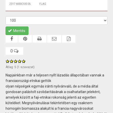
2017 MÁRCIUS 06.
FLAG
Mentés
0
Átlag:
5
(
1
szavazat)
Napjainkban már a teljesen nyílt lázadás állapotában vannak a
franciaországi etnikai gettók
olyan népségek egymás iránti nyilvánvaló, de a média által
gondosan palástolt szolidaritásának a csalhatatlan jeleként,
amelyek között a faji-etnikai rokonság jelenti az egyetlen
köteléket. Megnyilvánulásai tekintetében egy csaknem
homogén biomassza alakult ki a francia nagyvárosokat