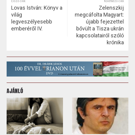
Előző cikk
Következő cikk
Lovas István: Könyv a
Zelenszkij
világ
megcáfolta Magyart:
legveszélyesebb
újabb fejezettel
emberéről IV.
bővült a Tisza ukrán
kapcsolatairól szóló
krónika
AJÁNLÓ