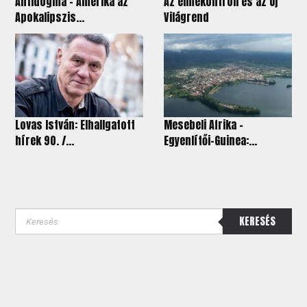
Antidogma - Amerika az
Az elmekontroll és az Új
Apokalipszis...
Világrend
Lovas István: Elhallgatott
Mesebeli Afrika -
hírek 90. /...
Egyenlítői-Guinea:...
KERESÉS