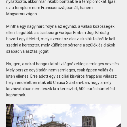
nyilatkozta, akkor már inkább bontsák le a templomokat. Igaz,
ez a templom nem Franciaországban áll, hanem
Magyarországon...
Mintha egy nagy harc folyna az egyház, a vallási közösségek
ellen. Legutóbb a strasbourgi Európai Emberi Jogi Bíróság
hozott egy ítéletet, mely szerint az olasz iskolák faláról le kell
szedni a keresztet, mely különben sértené a szülők és diákok
szabad választási jogát.
No, igen, a sokat hangoztatott világnézetileg semleges nevelés.
Mely persze egyáltalán nem semleges, csak éppen vallás és
Isten ellenes. Erre adott egy szicíliai kisváros frappáns választ:
helyi rendeletben írták elő Chiusa Sclafani-ban, hogy amely
közhivatalban nem teszik ki a keresztet, 500 eurós büntetést
kaphatnak.