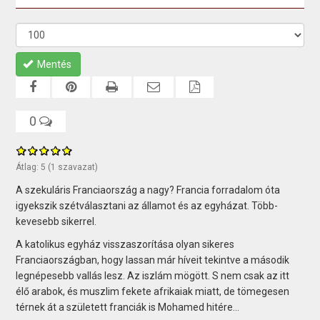
Mentés
0
Átlag:
5
(
1
szavazat)
A szekuláris Franciaország a nagy? Francia forradalom óta
igyekszik szétválasztani az államot és az egyházat. Több-
kevesebb sikerrel.
A katolikus egyház visszaszorítása olyan sikeres
Franciaországban, hogy lassan már híveit tekintve a második
legnépesebb vallás lesz. Az iszlám mögött. S nem csak az itt
élő arabok, és muszlim fekete afrikaiak miatt, de tömegesen
térnek át a született franciák is Mohamed hitére...