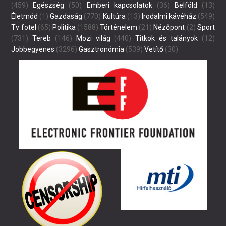
(459)
Egészség
(50)
Emberi kapcsolatok
(36)
Belföld
(13)
Életmód
(1)
Gazdaság
(770)
Kultúra
(13)
Irodalmi kávéház
(549)
Tv fotel
(65)
Politika
(1588)
Történelem
(21)
Nézőpont
(2)
Sport
(731)
Tereb
(146)
Mozi világ
(440)
Titkok és talányok
(12)
Jobbegyenes
(3296)
Gasztronómia
(539)
Vetítő
(30)