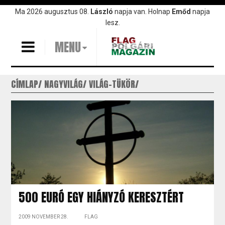
Ugrás
Ma 2026 augusztus 08.
László
napja van. Holnap
Emőd
napja
a
lesz.
tartalomra
MENU
CÍMLAP
NAGYVILÁG
VILÁG-TÜKÖR
500 EURÓ EGY HIÁNYZÓ KERESZTÉRT
2009 NOVEMBER 28.
FLAG