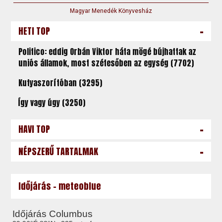
Magyar Menedék Könyvesház
-
HETI TOP
Politico: eddig Orbán Viktor háta mögé bújhattak az
uniós államok, most szétesőben az egység (7702)
Kutyaszorítóban (3295)
Így vagy úgy (3250)
-
HAVI TOP
-
NÉPSZERŰ TARTALMAK
Időjárás - meteoblue