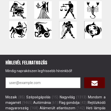
HÍRLEVÉL FELIRATKOZÁS
Mindig naprakészen legfrissebb híreinkből!
Mozaik
(85)
Szépségápolás
(15)
Nagyvilág
(1313)
Mondom a
magamét
(9465)
Autómánia
(61)
Flag gondolja
(43)
Rejtőzködő
magyarország
(168)
Alámerült atlantiszom
(142)
Heti lámpás