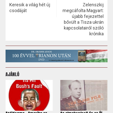
Keresik a világ hét új
Zelenszkij
csodáját
megcáfolta Magyart:
újabb fejezettel
bővült a Tisza ukrán
kapcsolatairól szóló
krónika
AJÁNLÓ