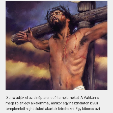
Sorra adják el az elnéptelenedő templomokat. A Vatikán is
megszólalt egy alkalommal, amikor egy használaton kívüli
templomból night clubot akartak létrehozni. Egy bíboros azt