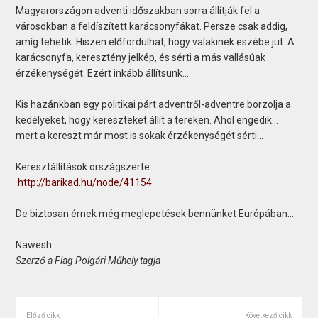
Magyarországon adventi időszakban sorra állítják fel a
városokban a feldíszített karácsonyfákat. Persze csak addig,
amíg tehetik. Hiszen előfordulhat, hogy valakinek eszébe jut. A
karácsonyfa, keresztény jelkép, és sérti a más vallásúak
érzékenységét. Ezért inkább állítsunk...
Kis hazánkban egy politikai párt adventről-adventre borzolja a
kedélyeket, hogy kereszteket állít a tereken. Ahol engedik...
mert a kereszt már most is sokak érzékenységét sérti...
Keresztállítások országszerte:
http://barikad.hu/node/41154
De biztosan érnek még meglepetések bennünket Európában...
Nawesh
Szerző a Flag Polgári Műhely tagja
Előző cikk
Következő cikk