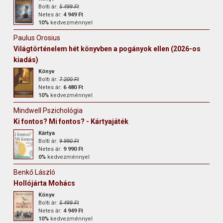
Bolti ár:
5 499 Ft
Netes ár:
4 949 Ft
10%
kedvezménnyel
Paulus Orosius
Világtörténelem hét könyvben a pogányok ellen (2026-os
kiadás)
Könyv
Bolti ár:
7 200 Ft
Netes ár:
6 480 Ft
10%
kedvezménnyel
Mindwell Pszichológia
Ki fontos? Mi fontos? - Kártyajáték
Kártya
Bolti ár:
9 990 Ft
Netes ár:
9 990 Ft
0%
kedvezménnyel
Benkő László
Hollójárta Mohács
Könyv
Bolti ár:
5 499 Ft
Netes ár:
4 949 Ft
10%
kedvezménnyel