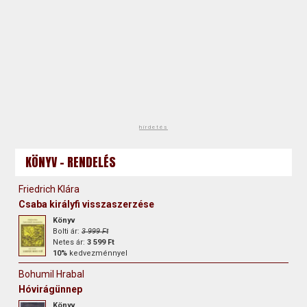
hirdetés
KÖNYV - RENDELÉS
Friedrich Klára
Csaba királyfi visszaszerzése
Könyv
Bolti ár:
3 999 Ft
Netes ár:
3 599 Ft
10%
kedvezménnyel
Bohumil Hrabal
Hóvirágünnep
Könyv