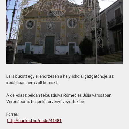
Le is bukott egy ellenőrzésen a helyi iskola igazgatónője, az
irodájában nem volt kereszt...
A dél-olasz példán felbuzdulva Rómeó és Júlia városában,
Veronában is hasonló törvényt vezettek be.
Forrás:
http://barikad.hu/node/41481