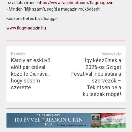
az alábbi címen:
https://www.facebook.com/flagmagazin
- Minden "lájk számít, segíti a magazin működését!
Köszönettel és barátsággal!
www.flagmagazin.hu
Előző cikk
Következő cikk
Károly az esküvő
Így készülnek a
előtt pár órával
2026-os Sziget
közölte Dianával,
Fesztivál indulására a
hogy sosem
szervezők –
szerette
Tekintsen be a
kulisszák mögé!