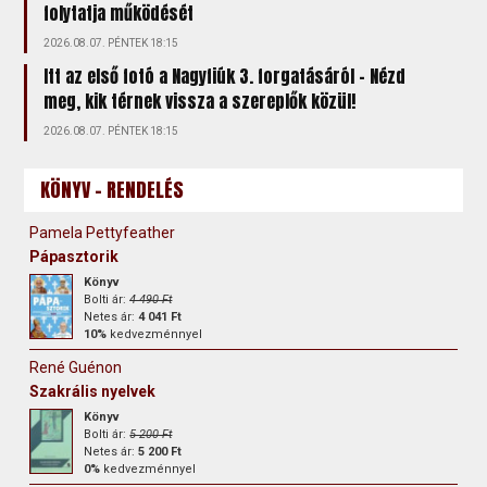
folytatja működését
2026.08.07. PÉNTEK 18:15
Itt az első fotó a Nagyfiúk 3. forgatásáról – Nézd
meg, kik térnek vissza a szereplők közül!
2026.08.07. PÉNTEK 18:15
KÖNYV - RENDELÉS
Pamela Pettyfeather
Pápasztorik
Könyv
Bolti ár:
4 490 Ft
Netes ár:
4 041 Ft
10%
kedvezménnyel
René Guénon
Szakrális nyelvek
Könyv
Bolti ár:
5 200 Ft
Netes ár:
5 200 Ft
0%
kedvezménnyel