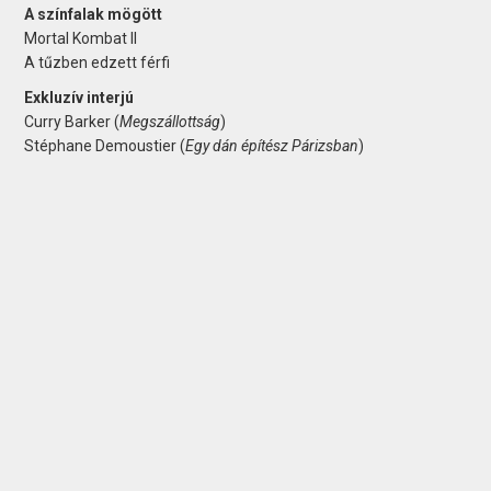
A színfalak mögött
Mortal Kombat II
A tűzben edzett férfi
Exkluzív interjú
Curry Barker (
Megszállottság
)
Stéphane Demoustier (
Egy dán építész Párizsban
)