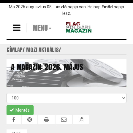
Ugrás
Ma 2026 augusztus 08.
László
napja van. Holnap
Emőd
napja
a
lesz.
tartalomra
MENU
CÍMLAP
MOZI AKTUÁLIS
A MAGAZIN: 2026. MÁJUS
2017 JÚNIUS 18.
RSS
Mentés