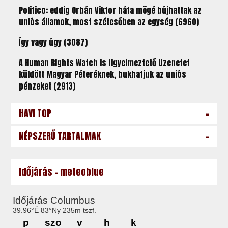
Politico: eddig Orbán Viktor háta mögé bújhattak az
uniós államok, most szétesőben az egység (6960)
Így vagy úgy (3087)
A Human Rights Watch is figyelmeztető üzenetet
küldött Magyar Péteréknek, bukhatjuk az uniós
pénzeket (2913)
-
HAVI TOP
-
NÉPSZERŰ TARTALMAK
Időjárás - meteoblue