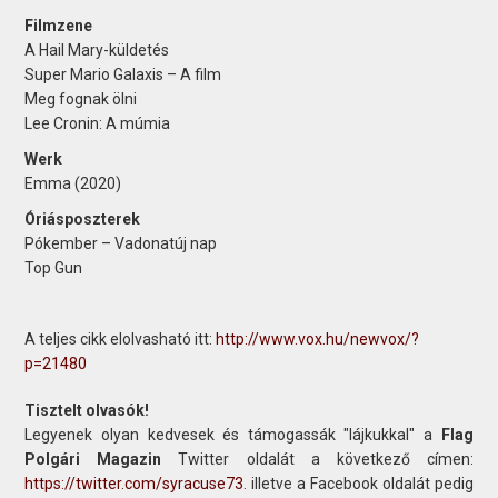
Filmzene
A Hail Mary-küldetés
Super Mario Galaxis – A film
Meg fognak ölni
Lee Cronin: A múmia
Werk
Emma (2020)
Óriásposzterek
Pókember – Vadonatúj nap
Top Gun
A teljes cikk elolvasható itt:
http://www.vox.hu/newvox/?
p=21480
Tisztelt olvasók!
Legyenek olyan kedvesek és támogassák "lájkukkal" a
Flag
Polgári Magazin
Twitter oldalát a következő címen:
https://twitter.com/syracuse73
. illetve a Facebook oldalát pedig