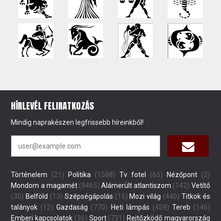
HÍRLEVÉL FELIRATKOZÁS
Mindig naprakészen legfrissebb híreinkből!
Történelem
(21)
Politika
(1588)
Tv fotel
(65)
Nézőpont
(2)
Mondom a magamét
(9465)
Alámerült atlantiszom
(142)
Vetítő
(30)
Belföld
(13)
Szépségápolás
(15)
Mozi világ
(440)
Titkok és
talányok
(12)
Gazdaság
(770)
Heti lámpás
(459)
Tereb
(146)
Emberi kapcsolatok
(36)
Sport
(731)
Rejtőzködő magyarország