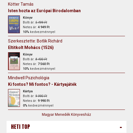
Kötter Tamás
Isten hozta az Európai Birodalomban
Könyv
Bolti ár:
5 499 Ft
Netes ár:
4 949 Ft
10%
kedvezménnyel
Szerkesztette: Botlik Richárd
Eltitkolt Mohács (1526)
Könyv
Bolti ár:
8 400 Ft
Netes ár:
7 560 Ft
10%
kedvezménnyel
Mindwell Pszichológia
Ki fontos? Mi fontos? - Kártyajáték
Kártya
Bolti ár:
9 990 Ft
Netes ár:
9 990 Ft
0%
kedvezménnyel
Magyar Menedék Könyvesház
-
HETI TOP