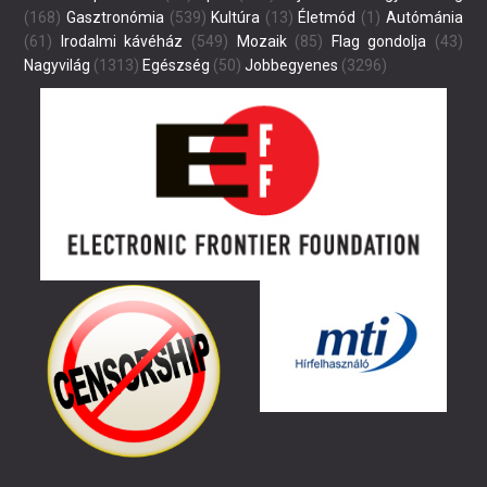
(168)
Gasztronómia
(539)
Kultúra
(13)
Életmód
(1)
Autómánia
(61)
Irodalmi kávéház
(549)
Mozaik
(85)
Flag gondolja
(43)
Nagyvilág
(1313)
Egészség
(50)
Jobbegyenes
(3296)