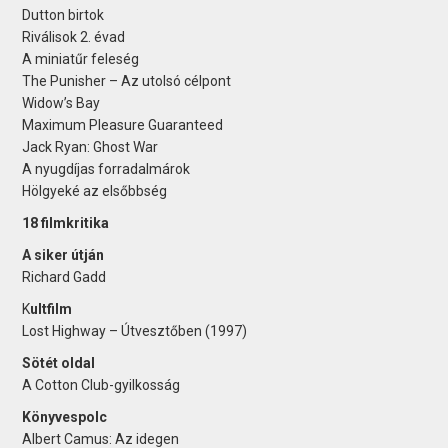
Dutton birtok
Riválisok 2. évad
A miniatűr feleség
The Punisher – Az utolsó célpont
Widow’s Bay
Maximum Pleasure Guaranteed
Jack Ryan: Ghost War
A nyugdíjas forradalmárok
Hölgyeké az elsőbbség
18 filmkritika
A siker útján
Richard Gadd
K
ultfilm
Lost Highway – Útvesztőben (1997)
Sötét oldal
A Cotton Club-gyilkosság
Könyvespolc
Albert Camus: Az idegen