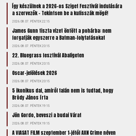
Így készülnek a 2026-os Sziget Fesztivál indulására
a szervezők – Tekintsen be a kulisszák mögé!
2026.08.07. PÉNTEK 22:15
James Gunn tiszta vizet öntött a pohárba: nem
forgatják egyszerre a Batman-folytatásokat
2026.08.07. PÉNTEK 20:15
22. Bluegrass fesztivál Abaligeten
2026.08.07. PÉNTEK 20:15
Oscar-jelölések 2026
2026.08.07. PÉNTEK 20:15
5 ikonikus dal, amiről talán nem is tudtad, hogy
Bródy János írta
2026.08.07. PÉNTEK 19:15
Jön Gordo, beveszi a budai Várat
2026.08.07. PÉNTEK 19:15
A VIASAT FILM szeptember 1-jétől AXN Crime néven