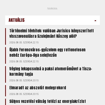
hirdetés
-
AKTUÁLIS
Történelmi tévhitek: valóban Jurisics kényszerített
visszavonulásra Szulejmánt Kőszeg alól?
2026.08.05. SZERDA 22:15
Újabb Ferencváros-győzelem egy rettenetesen
nehéz Európa-liga selejtezőn
2026.08.05. SZERDA 22:15
Végleg lekapcsolná a paksi atomerőművet a Tisza-
kormány tagja
2026.08.05. SZERDA 20:15
Elmaradt az abszolút melegrekord
2026.08.05. SZERDA 20:15
Súlyos vezetési válság tetézi az energiakrízist