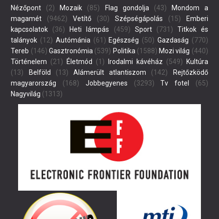
Nézőpont
(2)
Mozaik
(85)
Flag gondolja
(43)
Mondom a
magamét
(9462)
Vetítő
(30)
Szépségápolás
(15)
Emberi
kapcsolatok
(36)
Heti lámpás
(459)
Sport
(731)
Titkok és
talányok
(12)
Autómánia
(61)
Egészség
(50)
Gazdaság
(770)
Tereb
(146)
Gasztronómia
(539)
Politika
(1588)
Mozi világ
(440)
Történelem
(21)
Életmód
(1)
Irodalmi kávéház
(549)
Kultúra
(13)
Belföld
(13)
Alámerült atlantiszom
(142)
Rejtőzködő
magyarország
(168)
Jobbegyenes
(3293)
Tv fotel
(65)
Nagyvilág
(1313)