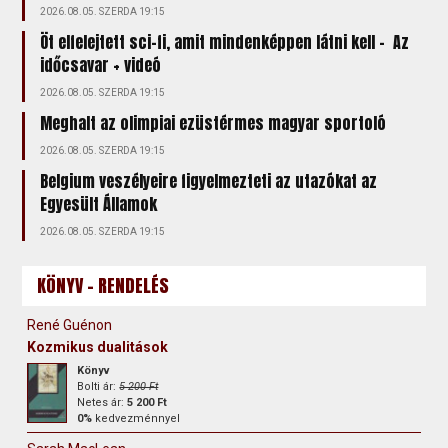
2026.08.05. SZERDA 19:15
Öt elfelejtett sci-fi, amit mindenképpen látni kell – Az
időcsavar + videó
2026.08.05. SZERDA 19:15
Meghalt az olimpiai ezüstérmes magyar sportoló
2026.08.05. SZERDA 19:15
Belgium veszélyeire figyelmezteti az utazókat az
Egyesült Államok
2026.08.05. SZERDA 19:15
KÖNYV - RENDELÉS
René Guénon
Kozmikus dualitások
Könyv
Bolti ár:
5 200 Ft
Netes ár:
5 200 Ft
0%
kedvezménnyel