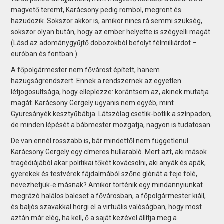
magvető teremt, Karácsony pedig rombol, megront és
hazudozik. Sokszor akkor is, amikor nincs rá semmi szükség,
sokszor olyan bután, hogy az ember helyette is szégyelli magát.
(Lásd az adománygyűjtő dobozokból befolyt félmilliárdot –
euróban és fontban.)
A főpolgármester nem fővárost épített, hanem
hazugságrendszert. Ennek a rendszernek az egyetlen
létjogosultsága, hogy elleplezze: korántsem az, akinek mutatja
magát. Karácsony Gergely ugyanis nem egyéb, mint
Gyurcsányék kesztyűbábja. Látszólag csetlik-botlik a színpadon,
de minden lépését a bábmester mozgatja, nagyon is tudatosan.
De van ennél rosszabb is, bár mindettől nem függetlenül.
Karácsony Gergely egy címeres hullarabló. Mert azt, aki mások
tragédiájából akar politikai tőkét kovácsolni, aki anyák és apák,
gyerekek és testvérek fájdalmából szőne glóriát a feje fölé,
nevezhetjük-e másnak? Amikor történik egy mindannyiunkat
megrázó halálos baleset a fővárosban, a főpolgármester kiáll,
és baljós szavakkal hörgi el a virtuális valóságban, hogy most
aztán már elég, ha kell, ő a saját kezével állítja meg a