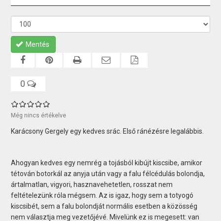
Mentés
0
Még nincs értékelve
Karácsony Gergely egy kedves srác. Első ránézésre legalábbis.
Ahogyan kedves egy nemrég a tojásból kibújt kiscsibe, amikor
tétován botorkál az anyja után vagy a falu félcédulás bolondja,
ártalmatlan, vigyori, hasznavehetetlen, rosszat nem
feltételezünk róla mégsem. Az is igaz, hogy sem a totyogó
kiscsibét, sem a falu bolondját normális esetben a közösség
nem választja meg vezetőjévé. Mivelünk ez is megesett: van