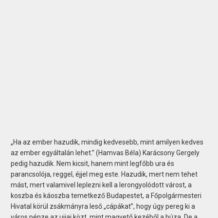
„Ha az ember hazudik, mindig kedvesebb, mint amilyen kedves
az ember egyáltalán lehet.” (Hamvas Béla) Karácsony Gergely
pedig hazudik. Nem kicsit, hanem mint legfőbb ura és
parancsolója, reggel, éjjel meg este. Hazudik, mert nem tehet
mást, mert valamivel leplezni kell a lerongyolódott várost, a
koszba és káoszba temetkező Budapestet, a Főpolgármesteri
Hivatal körül zsákmányra leső „cápákat”, hogy úgy pereg ki a
város pénze az ujjai közt, mint magvető kezéből a búza. De a