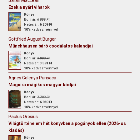
Sarah MacLean
Ezek a nyári viharok
Könyv
Bolti ár:
6 899 Ft
Netes ár:
6 209 Ft
10%
kedvezménnyel
Gottfried August Bürger
Münchhausen báró csodálatos kalandjai
Könyv
Bolti ár:
3 990 Ft
Netes ár:
3 591 Ft
10%
kedvezménnyel
Agnes Golenya Purisaca
Maguira mágikus magyar kódjai
Könyv
Bolti ár:
7 700 Ft
Netes ár:
6 930 Ft
10%
kedvezménnyel
Paulus Orosius
Világtörténelem hét könyvben a pogányok ellen (2026-os
kiadás)
Könyv