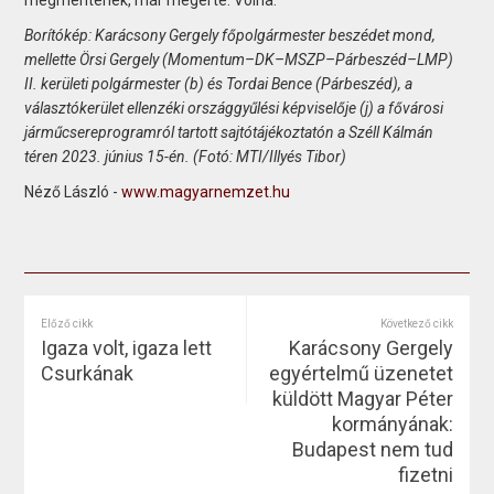
Borítókép: Karácsony Gergely főpolgármester beszédet mond,
mellette Örsi Gergely (Momentum–DK–MSZP–Párbeszéd–LMP)
II. kerületi polgármester (b) és Tordai Bence (Párbeszéd), a
választókerület ellenzéki országgyűlési képviselője (j) a fővárosi
járműcsereprogramról tartott sajtótájékoztatón a Széll Kálmán
téren 2023. június 15-én. (Fotó: MTI/Illyés Tibor)
Néző László -
www.magyarnemzet.hu
Előző cikk
Következő cikk
Igaza volt, igaza lett
Karácsony Gergely
Csurkának
egyértelmű üzenetet
küldött Magyar Péter
kormányának:
Budapest nem tud
fizetni