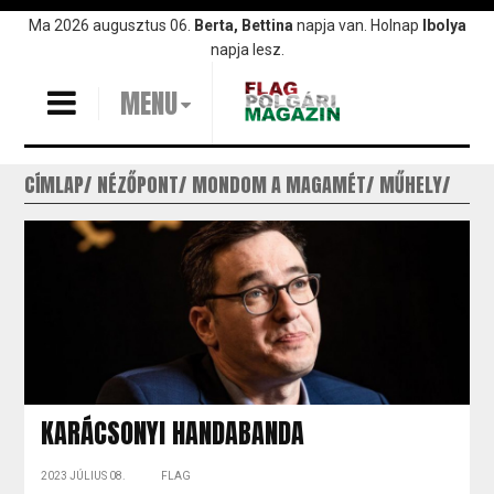
Ugrás
Ma 2026 augusztus 06.
Berta, Bettina
napja van. Holnap
Ibolya
a
napja lesz.
tartalomra
MENU
CÍMLAP
NÉZŐPONT
MONDOM A MAGAMÉT
MŰHELY
KARÁCSONYI HANDABANDA
2023 JÚLIUS 08.
FLAG