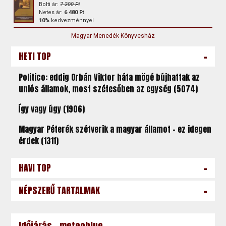
Bolti ár:
7 200 Ft
Netes ár:
6 480 Ft
10%
kedvezménnyel
Magyar Menedék Könyvesház
-
HETI TOP
Politico: eddig Orbán Viktor háta mögé bújhattak az
uniós államok, most szétesőben az egység (5074)
Így vagy úgy (1906)
Magyar Péterék szétverik a magyar államot – ez idegen
érdek (1311)
-
HAVI TOP
-
NÉPSZERŰ TARTALMAK
Időjárás - meteoblue