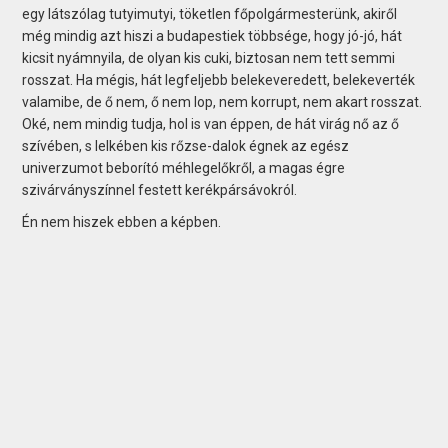
egy látszólag tutyimutyi, töketlen főpolgármesterünk, akiről
még mindig azt hiszi a budapestiek többsége, hogy jó-jó, hát
kicsit nyámnyila, de olyan kis cuki, biztosan nem tett semmi
rosszat. Ha mégis, hát legfeljebb belekeveredett, belekeverték
valamibe, de ő nem, ő nem lop, nem korrupt, nem akart rosszat.
Oké, nem mindig tudja, hol is van éppen, de hát virág nő az ő
szívében, s lelkében kis rőzse-dalok égnek az egész
univerzumot beborító méhlegelőkről, a magas égre
szivárványszínnel festett kerékpársávokról.
Én nem hiszek ebben a képben.