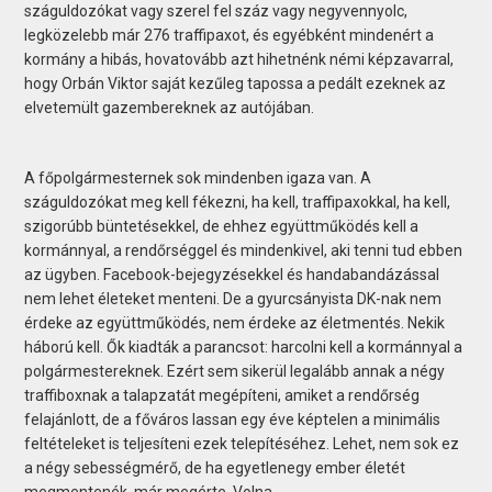
száguldozókat vagy szerel fel száz vagy negyvennyolc,
legközelebb már 276 traffi­paxot, és egyébként mindenért a
kormány a hibás, hovatovább azt hihetnénk némi képzavarral,
hogy Orbán Viktor saját kezűleg tapossa a pedált ezeknek az
elvetemült gazembereknek az autójában.
A főpolgármesternek sok mindenben igaza van. A
száguldozókat meg kell fékezni, ha kell, traffipaxokkal, ha kell,
szigorúbb büntetésekkel, de ehhez együttműködés kell a
kormánnyal, a rendőrséggel és mindenkivel, aki tenni tud ebben
az ügyben. Facebook-bejegyzésekkel és handabandázással
nem lehet életeket menteni. De a gyurcsányista DK-nak nem
érdeke az együttműködés, nem érdeke az életmentés. Nekik
háború kell. Ők kiadták a parancsot: harcolni kell a kormánnyal a
polgármestereknek. Ezért sem sikerül legalább annak a négy
traffiboxnak a talapzatát megépíteni, amiket a rendőrség
felajánlott, de a főváros lassan egy éve képtelen a minimális
feltételeket is teljesíteni ezek telepítéséhez. Lehet, nem sok ez
a négy sebességmérő, de ha egyetlenegy ember életét
megmentenék, már megérte. Volna.