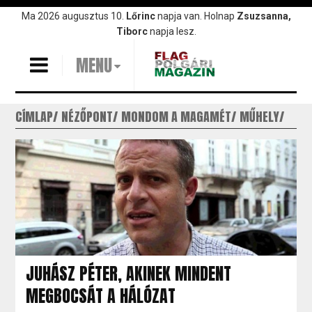
Ugrás
Ma 2026 augusztus 10.
Lőrinc
napja van. Holnap
Zsuzsanna,
a
Tiborc
napja lesz.
tartalomra
MENU
CÍMLAP
NÉZŐPONT
MONDOM A MAGAMÉT
MŰHELY
JUHÁSZ PÉTER, AKINEK MINDENT
MEGBOCSÁT A HÁLÓZAT