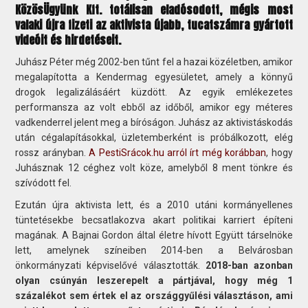
KözösÜgyünk Kft. totálisan eladósodott, mégis most
valaki újra fizeti az aktivista újabb, tucatszámra gyártott
videóit és hirdetéseit.
Juhász Péter még 2002-ben tűnt fel a hazai közéletben, amikor
megalapította a Kendermag egyesületet, amely a könnyű
drogok legalizálásáért küzdött. Az egyik emlékezetes
performansza az volt ebből az időből, amikor egy méteres
vadkenderrel jelent meg a bíróságon. Juhász az aktivistáskodás
után cégalapításokkal, üzletemberként is próbálkozott, elég
rossz arányban.
A PestiSrácok.hu arról írt még korábban
, hogy
Juhásznak 12 céghez volt köze, amelyből 8 ment tönkre és
szívódott fel.
Ezután újra aktivista lett, és a 2010 utáni kormányellenes
tüntetésekbe becsatlakozva akart politikai karriert építeni
magának. A Bajnai Gordon által életre hívott Együtt társelnöke
lett, amelynek színeiben 2014-ben a Belvárosban
önkormányzati képviselővé választották.
2018-ban azonban
olyan csúnyán leszerepelt a pártjával, hogy még 1
százalékot sem értek el az országgyűlési választáson, ami