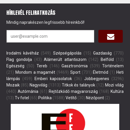
HÍRLEVÉL FELIRATKOZÁS
Mindig naprakészen legfrissebb híreinkből!
Irodalmi kávéház
(549)
Szépségápolás
(15)
Gazdaság
(770)
Flag gondolja
(43)
Alámerült atlantiszom
(142)
Belföld
(13)
Egészség
(50)
Tereb
(146)
Gasztronómia
(539)
Történelem
(21)
Mondom a magamét
(9469)
Sport
(731)
Életmód
(1)
Heti
lámpás
(459)
Emberi kapcsolatok
(36)
Jobbegyenes
(3296)
Mozaik
(85)
Nagyvilág
(1313)
Titkok és talányok
(12)
Mozi világ
(440)
Autómánia
(61)
Rejtőzködő magyarország
(168)
Kultúra
(13)
Tv fotel
(65)
Politika
(1588)
Vetítő
(30)
Nézőpont
(2)