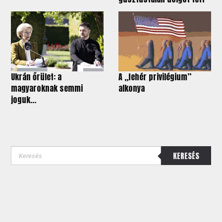
Ukrán őrület: a
A „fehér privilégium”
magyaroknak semmi
alkonya
joguk...
KERESÉS