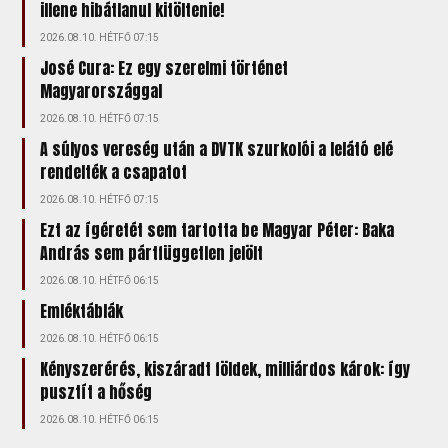
illene hibátlanul kitöltenie!
2026.08.10. HÉTFŐ 07:15
José Cura: Ez egy szerelmi történet
Magyarországgal
2026.08.10. HÉTFŐ 07:15
A súlyos vereség után a DVTK szurkolói a lelátó elé
rendelték a csapatot
2026.08.10. HÉTFŐ 07:15
Ezt az ígéretét sem tartotta be Magyar Péter: Baka
András sem pártfüggetlen jelölt
2026.08.10. HÉTFŐ 06:15
Emléktáblák
2026.08.10. HÉTFŐ 06:15
Kényszerérés, kiszáradt földek, milliárdos károk: így
pusztít a hőség
2026.08.10. HÉTFŐ 06:15