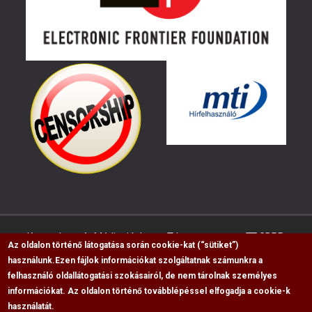
Kapcsolat
Médiaajánlat
Impresszum
GDPR
Az oldalon történő látogatása során cookie-kat (“sütiket”)
használunk.
Ezen fájlok információkat szolgáltatnak számunkra a
felhasználó oldallátogatási szokásairól, de nem tárolnak személyes
RSS
információkat. Az oldalon történő továbblépéssel elfogadja a cookie-k
Copyright © 2009-2026, Flag Polgári Magazin saját
használatát.