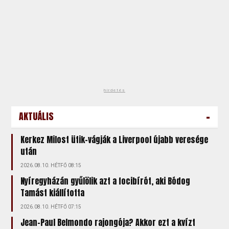
hirdetés
-
AKTUÁLIS
Kerkez Milost ütik-vágják a Liverpool újabb veresége
után
2026.08.10. HÉTFŐ 08:15
Nyíregyházán gyűlölik azt a focibírót, aki Bódog
Tamást kiállította
2026.08.10. HÉTFŐ 07:15
Jean-Paul Belmondo rajongója? Akkor ezt a kvízt