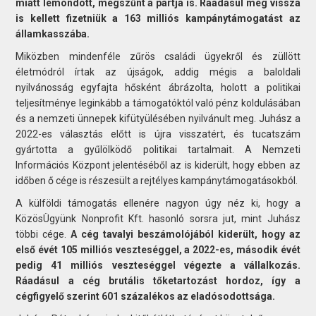
miatt lemondott, megszűnt a pártja is. Ráadásul még vissza
is kellett fizetniük a 163 milliós kampánytámogatást az
államkasszába.
Miközben mindenféle zűrös családi ügyekről és züllött
életmódról írtak az újságok, addig mégis a baloldali
nyilvánosság egyfajta hősként ábrázolta, holott a politikai
teljesítménye leginkább a támogatóktól való pénz koldulásában
és a nemzeti ünnepek kifütyülésében nyilvánult meg. Juhász a
2022-es választás előtt is újra visszatért, és tucatszám
gyártotta a gyűlölködő politikai tartalmait. A Nemzeti
Információs Központ jelentéséből az is kiderült, hogy ebben az
időben ő cége is részesült a rejtélyes kampánytámogatásokból.
A külföldi támogatás ellenére nagyon úgy néz ki, hogy a
KözösÜgyünk Nonprofit Kft. hasonló sorsra jut, mint Juhász
többi cége.
A cég tavalyi beszámolójából kiderült, hogy az
első évét 105 milliós veszteséggel, a 2022-es, második évét
pedig 41 milliós veszteséggel végezte a vállalkozás.
Ráadásul a cég brutális tőketartozást hordoz, így a
cégfigyelő szerint 601 százalékos az eladósodottsága.