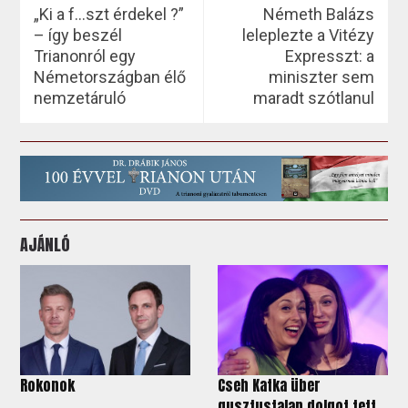
„Ki a f…szt érdekel ?”
Németh Balázs
– így beszél
leleplezte a Vitézy
Trianonról egy
Expresszt: a
Németországban élő
miniszter sem
nemzetáruló
maradt szótlanul
AJÁNLÓ
Rokonok
Cseh Katka über
gusztustalan dolgot tett