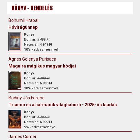
KÖNYV - RENDELÉS
Bohumil Hrabal
Hóvirágünnep
Könyv
Bolti ár:
5 499 Ft
Netes ár:
4 949 Ft
10%
kedvezménnyel
Agnes Golenya Purisaca
Maguira mágikus magyar kódjai
Könyv
Bolti ár:
7 700 Ft
Netes ár:
6 930 Ft
10%
kedvezménnyel
Badiny Jós Ferenc
Trianon és a harmadik világháború - 2025-ös kiadás
Könyv
Bolti ár:
7 700 Ft
Netes ár:
6 999 Ft
9%
kedvezménnyel
James Comer