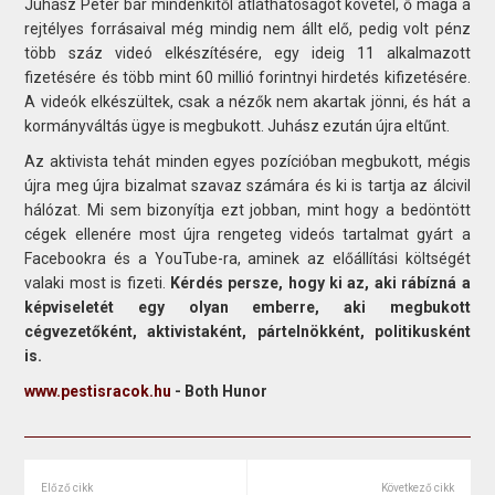
Juhász Péter bár mindenkitől átláthatóságot követel, ő maga a
rejtélyes forrásaival még mindig nem állt elő, pedig volt pénz
több száz videó elkészítésére, egy ideig 11 alkalmazott
fizetésére és több mint 60 millió forintnyi hirdetés kifizetésére.
A videók elkészültek, csak a nézők nem akartak jönni, és hát a
kormányváltás ügye is megbukott. Juhász ezután újra eltűnt.
Az aktivista tehát minden egyes pozícióban megbukott, mégis
újra meg újra bizalmat szavaz számára és ki is tartja az álcivil
hálózat. Mi sem bizonyítja ezt jobban, mint hogy a bedöntött
cégek ellenére most újra rengeteg videós tartalmat gyárt a
Facebookra és a YouTube-ra, aminek az előállítási költségét
valaki most is fizeti.
Kérdés persze, hogy ki az, aki rábízná a
képviseletét egy olyan emberre, aki megbukott
cégvezetőként, aktivistaként, pártelnökként, politikusként
is.
www.pestisracok.hu
- Both Hunor
Előző cikk
Következő cikk