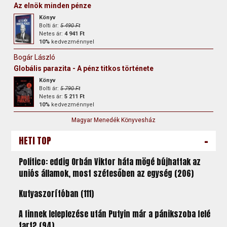
Az elnök minden pénze
Könyv
Bolti ár:
5 490 Ft
Netes ár:
4 941 Ft
10%
kedvezménnyel
Bogár László
Globális parazita - A pénz titkos története
Könyv
Bolti ár:
5 790 Ft
Netes ár:
5 211 Ft
10%
kedvezménnyel
Magyar Menedék Könyvesház
-
HETI TOP
Politico: eddig Orbán Viktor háta mögé bújhattak az
uniós államok, most szétesőben az egység (206)
Kutyaszorítóban (111)
A finnek leleplezése után Putyin már a pánikszoba felé
tart? (94)