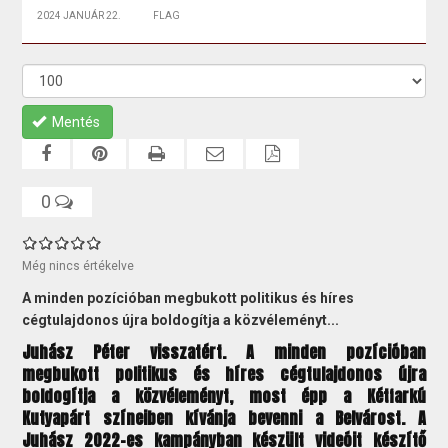
2024 JANUÁR 22.
FLAG
Mentés
0
Még nincs értékelve
A minden pozícióban megbukott politikus és híres
cégtulajdonos újra boldogítja a közvéleményt...
Juhász Péter visszatért. A minden pozícióban
megbukott politikus és híres cégtulajdonos újra
boldogítja a közvéleményt, most épp a Kétfarkú
Kutyapárt színeiben kívánja bevenni a Belvárost. A
Juhász 2022-es kampányban készült videóit készítő