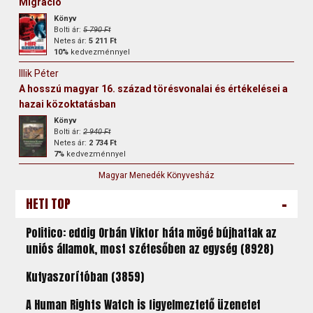
Migráció
Könyv
Bolti ár:
5 790 Ft
Netes ár:
5 211 Ft
10%
kedvezménnyel
Illik Péter
A hosszú magyar 16. század törésvonalai és értékelései a
hazai közoktatásban
Könyv
Bolti ár:
2 940 Ft
Netes ár:
2 734 Ft
7%
kedvezménnyel
Magyar Menedék Könyvesház
-
HETI TOP
Politico: eddig Orbán Viktor háta mögé bújhattak az
uniós államok, most szétesőben az egység (8928)
Kutyaszorítóban (3859)
A Human Rights Watch is figyelmeztető üzenetet