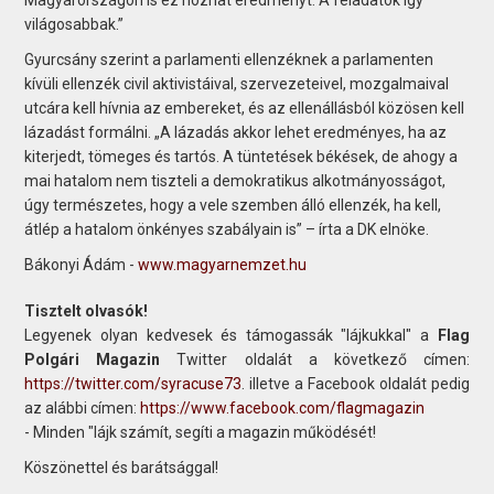
világosabbak.”
Gyurcsány szerint a parlamenti ellenzéknek a parlamenten
kívüli ellenzék civil aktivistáival, szervezeteivel, mozgalmaival
utcára kell hívnia az embereket, és az ellenállásból közösen kell
lázadást formálni. „A lázadás akkor lehet eredményes, ha az
kiterjedt, tömeges és tartós. A tüntetések békések, de ahogy a
mai hatalom nem tiszteli a demokratikus alkotmányosságot,
úgy természetes, hogy a vele szemben álló ellenzék, ha kell,
átlép a hatalom önkényes szabályain is” – írta a DK elnöke.
Bákonyi Ádám -
www.magyarnemzet.hu
Tisztelt olvasók!
Legyenek olyan kedvesek és támogassák "lájkukkal" a
Flag
Polgári Magazin
Twitter oldalát a következő címen:
https://twitter.com/syracuse73
. illetve a Facebook oldalát pedig
az alábbi címen:
https://www.facebook.com/flagmagazin
- Minden "lájk számít, segíti a magazin működését!
Köszönettel és barátsággal!