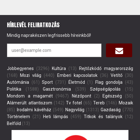
HÍRLEVÉL FELIRATKOZÁS
Mindig naprakészen legfrissebb híreinkből!
Jobbegyenes
(3296)
Kultúra
(13)
Rejtőzködő magyarország
(168)
Mozi világ
(440)
Emberi kapcsolatok
(36)
Vetítő
(30)
Autómánia
(61)
Sport
(731)
Életmód
(1)
Flag gondolja
(43)
Politika
(1588)
Gasztronómia
(539)
Szépségápolás
(15)
Mondom a magamét
(9467)
Nézőpont
(2)
Egészség
(50)
Alámerült atlantiszom
(142)
Tv fotel
(65)
Tereb
(146)
Mozaik
(85)
Irodalmi kávéház
(549)
Nagyvilág
(1313)
Gazdaság
(770)
Történelem
(21)
Heti lámpás
(459)
Titkok és talányok
(12)
Belföld
(13)