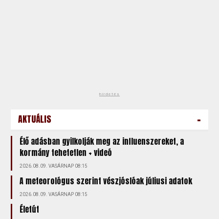
hirdetés
-
AKTUÁLIS
Élő adásban gyilkolják meg az influenszereket, a
kormány tehetetlen + videó
2026.08.09. VASÁRNAP 08:15
A meteorológus szerint vészjóslóak júliusi adatok
2026.08.09. VASÁRNAP 08:15
Életút