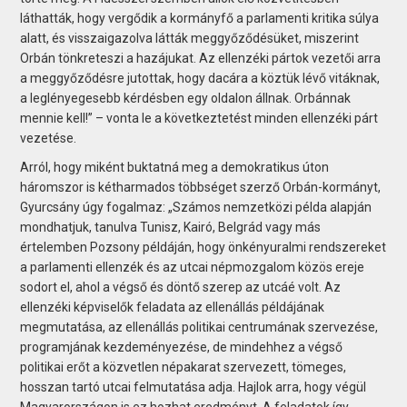
láthatták, hogy vergődik a kormányfő a parlamenti kritika súlya
alatt, és visszaigazolva látták meggyőződésüket, miszerint
Orbán tönkreteszi a hazájukat. Az ellenzéki pártok vezetői arra
a meggyőződésre jutottak, hogy dacára a köztük lévő vitáknak,
a leglényegesebb kérdésben egy oldalon állnak. Orbánnak
mennie kell!” – vonta le a következtetést minden ellenzéki párt
vezetése.
Arról, hogy miként buktatná meg a demokratikus úton
háromszor is kétharmados többséget szerző Orbán-kormányt,
Gyurcsány úgy fogalmaz: „Számos nemzetközi példa alapján
mondhatjuk, tanulva Tunisz, Kairó, Belgrád vagy más
értelemben Pozsony példáján, hogy önkényuralmi rendszereket
a parlamenti ellenzék és az utcai népmozgalom közös ereje
sodort el, ahol a végső és döntő szerep az utcáé volt. Az
ellenzéki képviselők feladata az ellenállás példájának
megmutatása, az ellenállás politikai centrumának szervezése,
programjának kezdeményezése, de mindehhez a végső
politikai erőt a közvetlen népakarat szervezett, tömeges,
hosszan tartó utcai felmutatása adja. Hajlok arra, hogy végül
Magyarországon is ez hozhat eredményt. A feladatok így