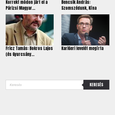
Korrekt módon járt el a
Bencsik András:
Párizsi Magyar...
Szomszédunk, Kína
Fricz Tamás: Bokros Lajos
KariGeri levelét megírta
(és Gyurcsány...
KERESÉS