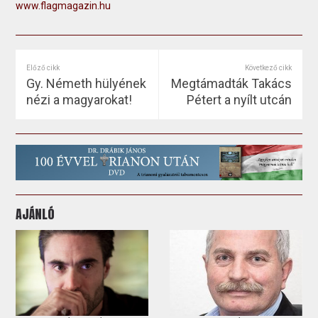
www.flagmagazin.hu
Előző cikk
Következő cikk
Gy. Németh hülyének
Megtámadták Takács
nézi a magyarokat!
Pétert a nyílt utcán
AJÁNLÓ