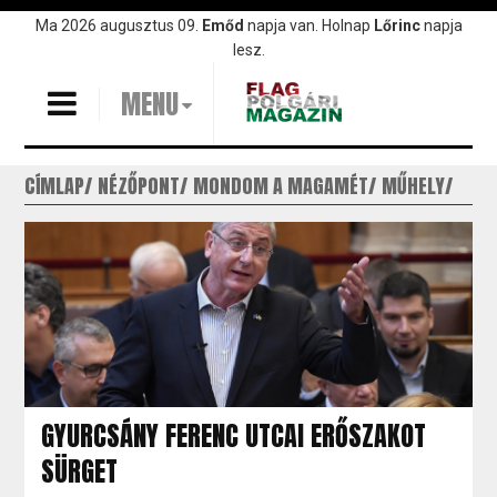
Ugrás
Ma 2026 augusztus 09.
Emőd
napja van. Holnap
Lőrinc
napja
a
lesz.
tartalomra
MENU
CÍMLAP
NÉZŐPONT
MONDOM A MAGAMÉT
MŰHELY
GYURCSÁNY FERENC UTCAI ERŐSZAKOT
SÜRGET