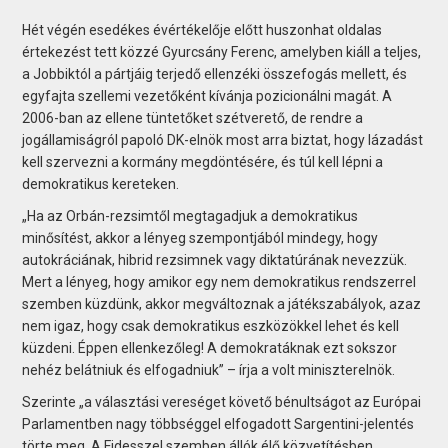
Hét végén esedékes évértékelője előtt huszonhat oldalas
értekezést tett közzé Gyurcsány Ferenc, amelyben kiáll a teljes,
a Jobbiktól a pártjáig terjedő ellenzéki összefogás mellett, és
egyfajta szellemi vezetőként kívánja pozicionálni magát. A
2006-ban az ellene tüntetőket szétverető, de rendre a
jogállamiságról papoló DK-elnök most arra biztat, hogy lázadást
kell szervezni a kormány megdöntésére, és túl kell lépni a
demokratikus kereteken.
„Ha az Orbán-rezsimtől megtagadjuk a demokratikus
minősítést, akkor a lényeg szempontjából mindegy, hogy
autokráciának, hibrid rezsimnek vagy diktatúrának nevezzük.
Mert a lényeg, hogy amikor egy nem demokratikus rendszerrel
szemben küzdünk, akkor megváltoznak a játékszabályok, azaz
nem igaz, hogy csak demokratikus eszközökkel lehet és kell
küzdeni. Éppen ellenkezőleg! A demokratáknak ezt sokszor
nehéz belátniuk és elfogadniuk” – írja a volt miniszterelnök.
Szerinte „a választási vereséget követő bénultságot az Európai
Parlamentben nagy többséggel elfogadott Sargentini-jelentés
törte meg. A Fidesszel szemben állók élő közvetítésben