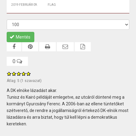
2019 FEBRUÁR 09.
FLAG
Mentés
0
Átlag:
5
(
1
szavazat)
A DK elnöke lázadást akar.
Tunisz és Kairó példáját emlegetve, az utcáról döntené meg a
kormányt Gyurcsány Ferenc. A 2006-ban az ellene tüntetőket
szétverető, de rendre a jogállamiságról értekező DK-elnök most
lázadásra és arra biztat, hogy túl kell lépni a demokratikus
kereteken.