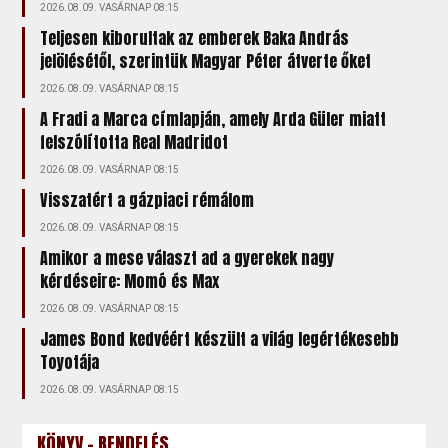
2026.08.09. VASÁRNAP 08:15
Teljesen kiborultak az emberek Baka András
jelölésétől, szerintük Magyar Péter átverte őket
2026.08.09. VASÁRNAP 08:15
A Fradi a Marca címlapján, amely Arda Güler miatt
felszólította Real Madridot
2026.08.09. VASÁRNAP 08:15
Visszatért a gázpiaci rémálom
2026.08.09. VASÁRNAP 08:15
Amikor a mese választ ad a gyerekek nagy
kérdéseire: Momó és Max
2026.08.09. VASÁRNAP 08:15
James Bond kedvéért készült a világ legértékesebb
Toyotája
2026.08.09. VASÁRNAP 08:15
KÖNYV - RENDELÉS