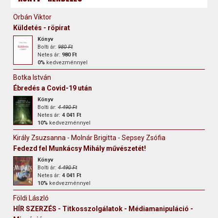
Orbán Viktor
Küldetés - röpirat
Könyv
Bolti ár:
980 Ft
Netes ár:
980 Ft
0%
kedvezménnyel
Botka István
Ébredés a Covid-19 után
Könyv
Bolti ár:
4 490 Ft
Netes ár:
4 041 Ft
10%
kedvezménnyel
Király Zsuzsanna - Molnár Brigitta - Sepsey Zsófia
Fedezd fel Munkácsy Mihály művészetét!
Könyv
Bolti ár:
4 490 Ft
Netes ár:
4 041 Ft
10%
kedvezménnyel
Földi László
HÍR SZERZÉS - Titkosszolgálatok - Médiamanipuláció -