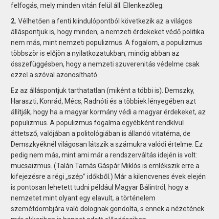
felfogás, mely minden vitán felül áll. Ellenkezőleg.
2.
Vélhetően a fenti kiindulópontból következik az a világos
álláspontjuk is, hogy minden, a nemzeti érdekeket védő politika
nem más, mint nemzeti populizmus. A fogalom, a populizmus
többször is előjön a nyilatkozatukban, mindig abban az
összefüggésben, hogy a nemzeti szuverenitás védelme csak
ezzel a szóval azonosítható.
Ez az álláspontjuk tarthatatlan (miként a többi is). Demszky,
Haraszti, Konrád, Mécs, Radnóti és a többiek lényegében azt
állítják, hogy ha a magyar kormány védi a magyar érdekeket, az
populizmus. A populizmus fogalma egyébként rendkívül
áttetsző, valójában a politológiában is állandó vitatéma, de
Demszkyéknél világosan látszik a számukra valódi értelme. Ez
pedig nem más, mint ami már a rendszerváltás idején is volt:
mucsaizmus. (Talán Tamás Gáspár Miklós is emlékszik erre a
kifejezésre a régi „szép” időkből.) Már a kilencvenes évek elején
is pontosan lehetett tudni például Magyar Bálintról, hogy a
nemzetet mint olyant egy elavult, a történelem
szemétdombjára való dolognak gondolta, s ennek a nézetének