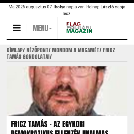
Ugrás
Ma 2026 augusztus 07.
Ibolya
napja van. Holnap
László
napja
a
lesz.
tartalomra
MENU
CÍMLAP
NÉZŐPONT
MONDOM A MAGAMÉT
FRICZ
TAMÁS GONDOLATAI
FRICZ TAMÁS - AZ EGYKORI
DEMOKRATIKUS ELLENZÉK UNALMAS