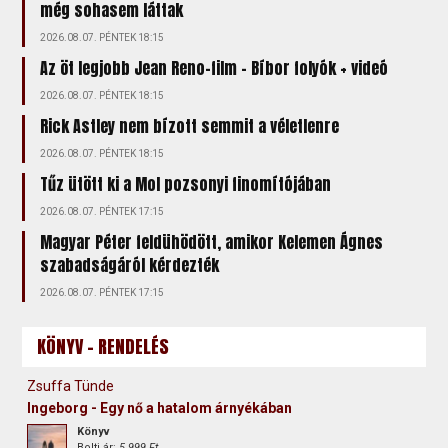
még sohasem láttak
2026.08.07. PÉNTEK 18:15
Az öt legjobb Jean Reno-film – Bíbor folyók + videó
2026.08.07. PÉNTEK 18:15
Rick Astley nem bízott semmit a véletlenre
2026.08.07. PÉNTEK 18:15
Tűz ütött ki a Mol pozsonyi finomítójában
2026.08.07. PÉNTEK 17:15
Magyar Péter feldühödött, amikor Kelemen Ágnes
szabadságáról kérdezték
2026.08.07. PÉNTEK 17:15
KÖNYV - RENDELÉS
Zsuffa Tünde
Ingeborg - Egy nő a hatalom árnyékában
Könyv
Bolti ár:
5 999 Ft