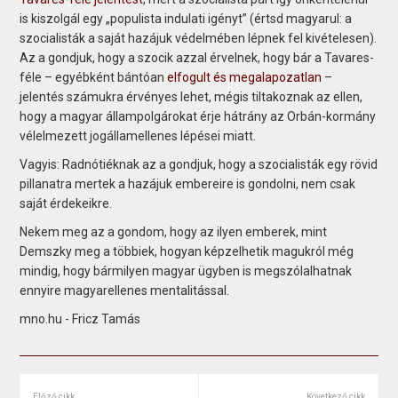
is kiszolgál egy „populista indulati igényt” (értsd magyarul: a
szocialisták a saját hazájuk védelmében lépnek fel kivételesen).
Az a gondjuk, hogy a szocik azzal érvelnek, hogy bár a Tavares-
féle – egyébként bántóan
elfogult és megalapozatlan
–
jelentés számukra érvényes lehet, mégis tiltakoznak az ellen,
hogy a magyar állampolgárokat érje hátrány az Orbán-kormány
vélelmezett jogállamellenes lépései miatt.
Vagyis: Radnótiéknak az a gondjuk, hogy a szocialisták egy rövid
pillanatra mertek a hazájuk embereire is gondolni, nem csak
saját érdekeikre.
Nekem meg az a gondom, hogy az ilyen emberek, mint
Demszky meg a többiek, hogyan képzelhetik magukról még
mindig, hogy bármilyen magyar ügyben is megszólalhatnak
ennyire magyarellenes mentalitással.
mno.hu - Fricz Tamás
Előző cikk
Következő cikk