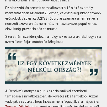
már akkoriban is hangot adott előadásaiban.
Ez a hozzáállás semmit sem változott a 12 aláíró személy
mentalitásában az elmúlt 23 évben, valószínűleg inkább tovább
erősödött. Vagyis az SZDSZ főgurujai számára a nemzet és a
nemzeti szuverenitás nem más, mint szitokszó, populizmus,
elavultság, provincialitás és mucsa.
Szeretném szelíden jelezni a hölgynek és az uraknak, hogy ez a
szemléletmódjuk ostoba és főleg buta.
3.
Rendkívül aranyos a guruk szocialistákkal szembeni
támadása a nyilatkozatban, de következik a fentiekből. Azzal
vádolják a szocikat, hogy hibásan nem fogadják el a május 8-ai
Tavares-féle jelentést
, mert a szocialista párt így önkéntelenül