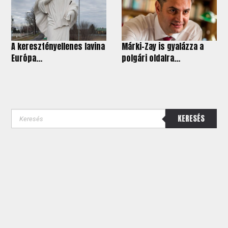
A keresztényellenes lavina
Márki-Zay is gyalázza a
Európa...
polgári oldalra...
KERESÉS