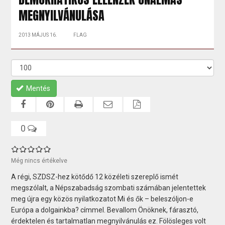
MEGNYILVÁNULÁSA
2013 MÁJUS 16.
FLAG
Mentés
0
Még nincs értékelve
A régi, SZDSZ-hez kötődő 12 közéleti szereplő ismét
megszólalt, a Népszabadság szombati számában jelentettek
meg újra egy közös nyilatkozatot Mi és ők – beleszóljon-e
Európa a dolgainkba? címmel. Bevallom Önöknek, fárasztó,
érdektelen és tartalmatlan megnyilvánulás ez. Fölösleges volt