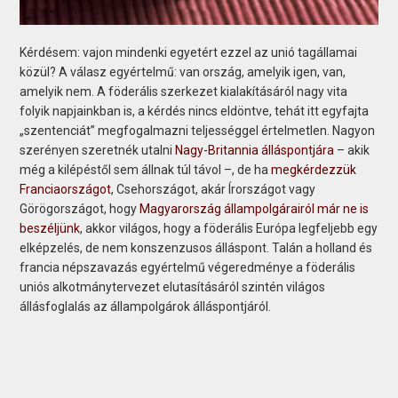
Kérdésem: vajon mindenki egyetért ezzel az unió tagállamai
közül? A válasz egyértelmű: van ország, amelyik igen, van,
amelyik nem. A föderális szerkezet kialakításáról nagy vita
folyik napjainkban is, a kérdés nincs eldöntve, tehát itt egyfajta
„szentenciát” megfogalmazni teljességgel értelmetlen. Nagyon
szerényen szeretnék utalni
Nagy-Britannia álláspontjára
– akik
még a kilépéstől sem állnak túl távol –, de ha
megkérdezzük
Franciaországot
, Csehországot, akár Írországot vagy
Görögországot, hogy
Magyarország állampolgárairól már ne is
beszéljünk
, akkor világos, hogy a föderális Európa legfeljebb egy
elképzelés, de nem konszenzusos álláspont. Talán a holland és
francia népszavazás egyértelmű végeredménye a föderális
uniós alkotmánytervezet elutasításáról szintén világos
állásfoglalás az állampolgárok álláspontjáról.