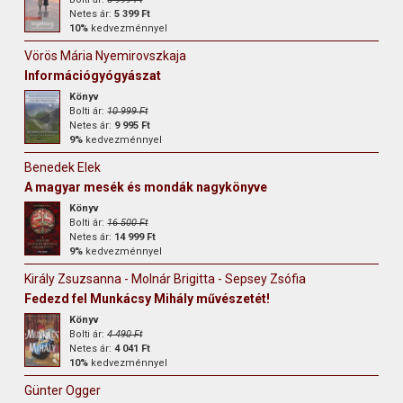
Netes ár:
5 399 Ft
10%
kedvezménnyel
Vörös Mária Nyemirovszkaja
Információgyógyászat
Könyv
Bolti ár:
10 999 Ft
Netes ár:
9 995 Ft
9%
kedvezménnyel
Benedek Elek
A magyar mesék és mondák nagykönyve
Könyv
Bolti ár:
16 500 Ft
Netes ár:
14 999 Ft
9%
kedvezménnyel
Király Zsuzsanna - Molnár Brigitta - Sepsey Zsófia
Fedezd fel Munkácsy Mihály művészetét!
Könyv
Bolti ár:
4 490 Ft
Netes ár:
4 041 Ft
10%
kedvezménnyel
Günter Ogger