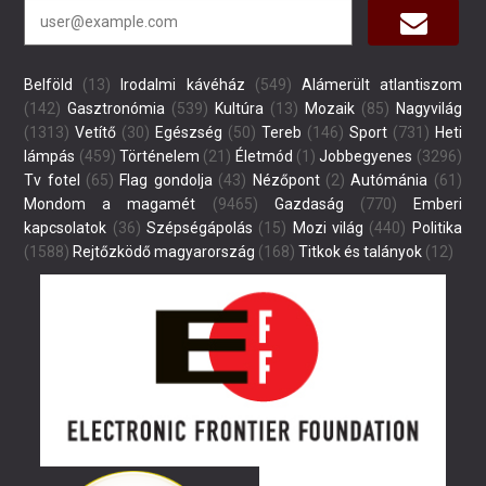
Belföld
(13)
Irodalmi kávéház
(549)
Alámerült atlantiszom
(142)
Gasztronómia
(539)
Kultúra
(13)
Mozaik
(85)
Nagyvilág
(1313)
Vetítő
(30)
Egészség
(50)
Tereb
(146)
Sport
(731)
Heti
lámpás
(459)
Történelem
(21)
Életmód
(1)
Jobbegyenes
(3296)
Tv fotel
(65)
Flag gondolja
(43)
Nézőpont
(2)
Autómánia
(61)
Mondom a magamét
(9465)
Gazdaság
(770)
Emberi
kapcsolatok
(36)
Szépségápolás
(15)
Mozi világ
(440)
Politika
(1588)
Rejtőzködő magyarország
(168)
Titkok és talányok
(12)