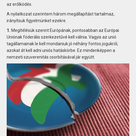
az erőlködés.
A nyilatkozat szerintem három megállapítást tartalmaz,
irányítsuk figyelmünket ezekre.
1.
Megítélésük szerint Európának, pontosabban az Európai
Uniónak föderális szerkezetűvé kell válnia. Vagyis az unió
tagállamainak le kell mondaniuk jó néhány fontos jogukról,
azokat át kell adni uniós hatáskörbe. Ez mindenképpen a
nemzeti szuverenitás csorbításával jár együtt.