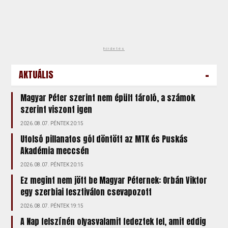
hirdetés
-
AKTUÁLIS
Magyar Péter szerint nem épült tároló, a számok
szerint viszont igen
2026.08.07. PÉNTEK 20:15
Utolsó pillanatos gól döntött az MTK és Puskás
Akadémia meccsén
2026.08.07. PÉNTEK 20:15
Ez megint nem jött be Magyar Péternek: Orbán Viktor
egy szerbiai fesztiválon csevapozott
2026.08.07. PÉNTEK 19:15
A Nap felszínén olyasvalamit fedeztek fel, amit eddig