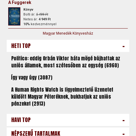
A Fuggerek
Könyv
Bolti ár:
5 499 Ft
Netes ár:
4 949 Ft
10%
kedvezménnyel
Magyar Menedék Könyvesház
-
HETI TOP
Politico: eddig Orbán Viktor háta mögé bújhattak az
uniós államok, most szétesőben az egység (6960)
Így vagy úgy (3087)
A Human Rights Watch is figyelmeztető üzenetet
küldött Magyar Péteréknek, bukhatjuk az uniós
pénzeket (2913)
-
HAVI TOP
-
NÉPSZERŰ TARTALMAK