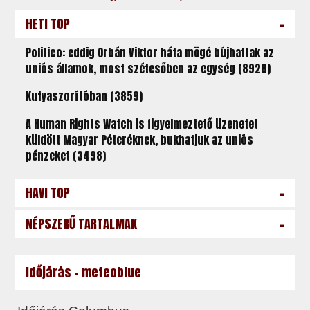
-
HETI TOP
Politico: eddig Orbán Viktor háta mögé bújhattak az
uniós államok, most szétesőben az egység (8928)
Kutyaszorítóban (3859)
A Human Rights Watch is figyelmeztető üzenetet
küldött Magyar Péteréknek, bukhatjuk az uniós
pénzeket (3498)
-
HAVI TOP
-
NÉPSZERŰ TARTALMAK
Időjárás - meteoblue