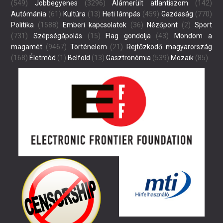
(549)
Jobbegyenes
(3296)
Alámerült atlantiszom
(142)
Autómánia
(61)
Kultúra
(13)
Heti lámpás
(459)
Gazdaság
(770)
Politika
(1588)
Emberi kapcsolatok
(36)
Nézőpont
(2)
Sport
(731)
Szépségápolás
(15)
Flag gondolja
(43)
Mondom a
magamét
(9467)
Történelem
(21)
Rejtőzködő magyarország
(168)
Életmód
(1)
Belföld
(13)
Gasztronómia
(539)
Mozaik
(85)