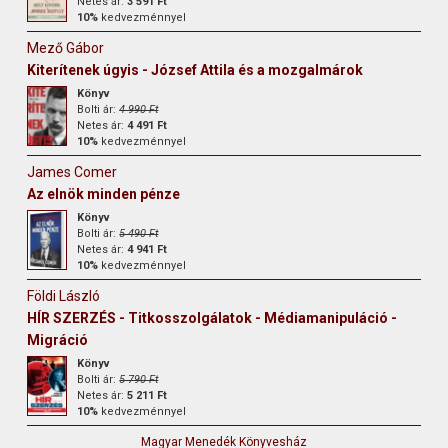
Netes ár:
3 591 Ft
10%
kedvezménnyel
Mező Gábor
Kiterítenek úgyis - József Attila és a mozgalmárok
Könyv
Bolti ár:
4 990 Ft
Netes ár:
4 491 Ft
10%
kedvezménnyel
James Comer
Az elnök minden pénze
Könyv
Bolti ár:
5 490 Ft
Netes ár:
4 941 Ft
10%
kedvezménnyel
Földi László
HÍR SZERZÉS - Titkosszolgálatok - Médiamanipuláció -
Migráció
Könyv
Bolti ár:
5 790 Ft
Netes ár:
5 211 Ft
10%
kedvezménnyel
Magyar Menedék Könyvesház