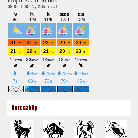
Horoszkóp