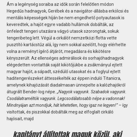
Ám a legénység soraiba az idők során felelőtlen módon
Hegedűs hadnagyok, Gerébek és a navigátor-állásba erkölcsi és
mentális képességek híján be nem engedhető potyautasok is
keveredtek, a hajót egyre vadabb hullámok dobálták, az
önfeledt tengeri utazásra vágyó utasok szorongtak, sokuk
tengeribeteg lett. Végül a cirkálót nemzetközi flotta vette
pusztító kartácstűz alá, így nem sokkal azelőtt, hogy elérhette
volna a reményt ígérő átjárót, megadásra és kikötésre
kényszerült. Az ellenséges admirálisok és sorhajóhadnagyok
elégedetten vontatták saját kikötőjükbe a zsákmányul ejtett
magyar hajót, a sápadt, szédülő utasokat és a foglyul ejtett
haditengerészeket áttessékelték az éppen induló Titanicra,
amelynek kihajózását diadalmasan ünnepelte a kalózhajókról
átugrált Bender-log népe.
„Nagyok vagyunk. Szabadok vagyunk.
Csodálatraméltók vagyunk. Legcsodálatosabb népe a vadonnak!
Mindnyájan azt mondjuk, hát lehetetlen, hogy igaz ne legyen!”
– így
visítottak, és piszokkal dobálták meg az elfoglalt cirkáló
hajósait, majd
kapitányt állítottak maguk közül, aki