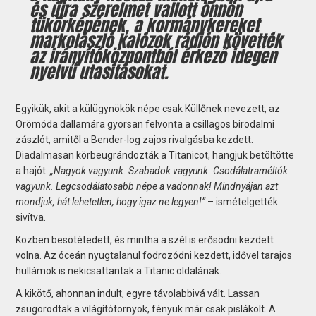
és újra szerelmet vallott önnön
tükörképének, a kormánykereket
markolászló kalózok rádión követték
az irányítóközpontból érkező idegen
nyelvű utasításokat.
Egyikük, akit a külügynökök népe csak Küllőnek nevezett, az
Örömóda dallamára gyorsan felvonta a csillagos birodalmi
zászlót, amitől a Bender-log zajos rivalgásba kezdett.
Diadalmasan körbeugrándozták a Titanicot, hangjuk betöltötte
a hajót.
„Nagyok vagyunk. Szabadok vagyunk. Csodálatraméltók
vagyunk. Legcsodálatosabb népe a vadonnak! Mindnyájan azt
mondjuk, hát lehetetlen, hogy igaz ne legyen!”
– ismételgették
sivítva.
Közben besötétedett, és mintha a szél is erősödni kezdett
volna. Az óceán nyugtalanul fodrozódni kezdett, idővel tarajos
hullámok is nekicsattantak a Titanic oldalának.
A kikötő, ahonnan indult, egyre távolabbivá vált. Lassan
zsugorodtak a világítótornyok, fényük már csak pislákolt. A