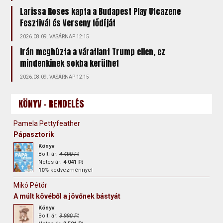
Larissa Roses kapta a Budapest Play Utcazene
Fesztivál és Verseny fődíját
2026.08.09. VASÁRNAP 12:15
Irán meghúzta a váratlant Trump ellen, ez
mindenkinek sokba kerülhet
2026.08.09. VASÁRNAP 12:15
KÖNYV - RENDELÉS
Pamela Pettyfeather
Pápasztorik
Könyv
Bolti ár:
4 490 Ft
Netes ár:
4 041 Ft
10%
kedvezménnyel
Mikó Pétör
A múlt kövéből a jövőnek bástyát
Könyv
Bolti ár:
3 990 Ft