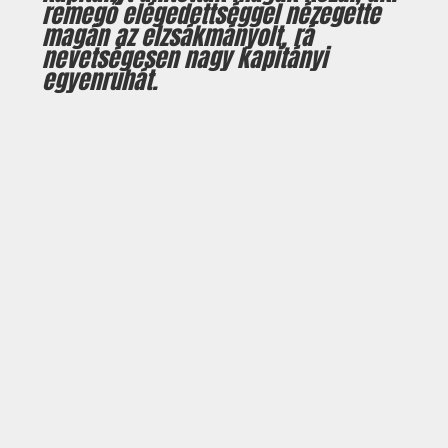
remegő elégedettséggel nézegette
magán az elzsákmányolt, rá
nevetségesen nagy kapitányi
egyenruhát.