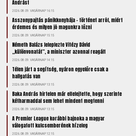
Andrást
2026.08.09. VASÁRNAP 16:15
Asszonypajtás pánikkonyhája – történet arról, miért
érdemes és milyen jó magunkra főzni
2026.08.09. VASÁRNAP 15:15
Németh Balázs leleplezte Vitézy Dávid
„különvonatát”, a miniszter azonnal reagált
2026.08.09. VASÁRNAP 14:15
Télen járt a segítség, nyáron egyelőre csak a
hallgatás van
2026.08.09. VASÁRNAP 13:15
Baka András hirtelen már elfelejtette, hogy szerinte
kétharmaddal sem lehet mindent megtenni
2026.08.09. VASÁRNAP 13:15
A Premier League korábbi bajnoka a magyar
válogatott kulcsemberének hízeleg
2026.08.09. VASÁRNAP 12:15