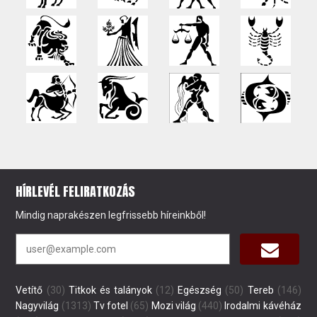
HÍRLEVÉL FELIRATKOZÁS
Mindig naprakészen legfrissebb híreinkből!
Vetítő
(30)
Titkok és talányok
(12)
Egészség
(50)
Tereb
(146)
Nagyvilág
(1313)
Tv fotel
(65)
Mozi világ
(440)
Irodalmi kávéház