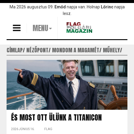
Ugrás
Ma 2026 augusztus 09.
Emőd
napja van. Holnap
Lőrinc
napja
a
lesz.
tartalomra
MENU
CÍMLAP
NÉZŐPONT
MONDOM A MAGAMÉT
MŰHELY
ÉS MOST OTT ÜLÜNK A TITANICON
2026 JÚNIUS 16.
FLAG