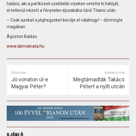
halász, aki a partközeli szelídebb vizeken vetette ki hálóját,
értetlenül nézett a fénytelen éjszakába tűnő Titanic után.
– Csak azokat a jéghegyeket kerülje el valahogy! – dörmögte
magában.
Ágoston Balázs
www.demokrata.hu
Előző cikk
Következő cikk
Jó vonaton ül-e
Megtámadták Takács
Magyar Péter?
Pétert a nyílt utcán
AJÁNLÓ