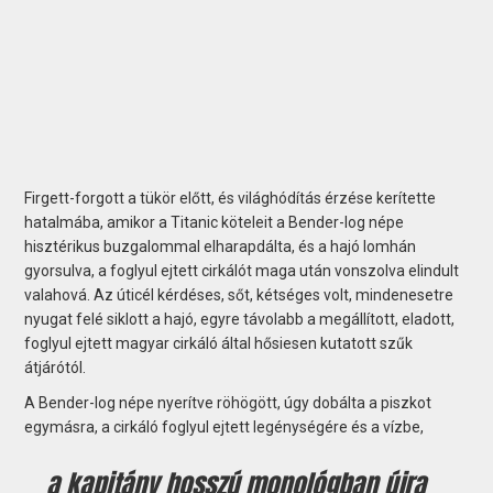
Firgett-forgott a tükör előtt, és világhódítás érzése kerítette
hatalmába, amikor a Titanic köteleit a Bender-log népe
hisztérikus buzgalommal elharapdálta, és a hajó lomhán
gyorsulva, a foglyul ejtett cirkálót maga után vonszolva elindult
valahová. Az úticél kérdéses, sőt, kétséges volt, mindenesetre
nyugat felé siklott a hajó, egyre távolabb a megállított, eladott,
foglyul ejtett magyar cirkáló által hősiesen kutatott szűk
átjárótól.
A Bender-log népe nyerítve röhögött, úgy dobálta a piszkot
egymásra, a cirkáló foglyul ejtett legénységére és a vízbe,
a kapitány hosszú monológban újra