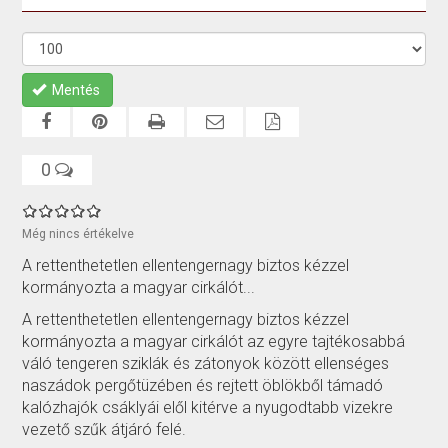
Mentés
0
Még nincs értékelve
A rettenthetetlen ellentengernagy biztos kézzel
kormányozta a magyar cirkálót...
A rettenthetetlen ellentengernagy biztos kézzel
kormányozta a magyar cirkálót az egyre tajtékosabbá
váló tengeren sziklák és zátonyok között ellenséges
naszádok pergőtüzében és rejtett öblökből támadó
kalózhajók csáklyái elől kitérve a nyugodtabb vizekre
vezető szűk átjáró felé.