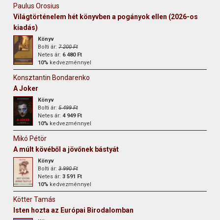
Paulus Orosius
Világtörténelem hét könyvben a pogányok ellen (2026-os
kiadás)
Könyv
Bolti ár:
7 200 Ft
Netes ár:
6 480 Ft
10%
kedvezménnyel
Konsztantin Bondarenko
A Joker
Könyv
Bolti ár:
5 499 Ft
Netes ár:
4 949 Ft
10%
kedvezménnyel
Mikó Pétör
A múlt kövéből a jövőnek bástyát
Könyv
Bolti ár:
3 990 Ft
Netes ár:
3 591 Ft
10%
kedvezménnyel
Kötter Tamás
Isten hozta az Európai Birodalomban