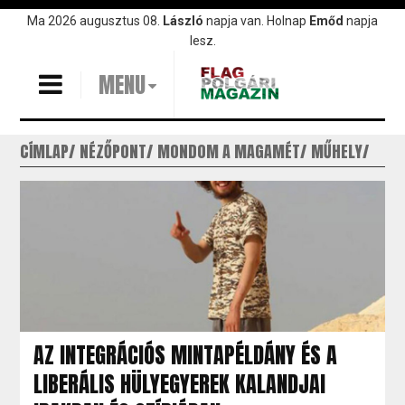
Ugrás
Ma 2026 augusztus 08.
László
napja van. Holnap
Emőd
napja
a
lesz.
tartalomra
MENU
CÍMLAP
NÉZŐPONT
MONDOM A MAGAMÉT
MŰHELY
AZ INTEGRÁCIÓS MINTAPÉLDÁNY ÉS A
LIBERÁLIS HÜLYEGYEREK KALANDJAI