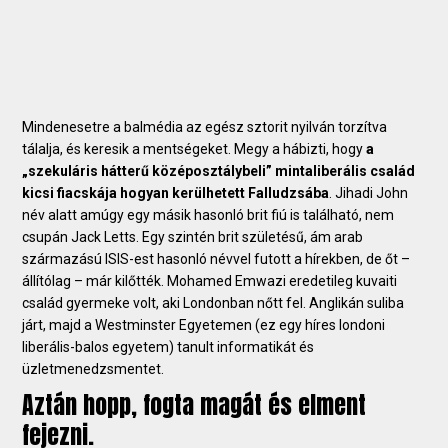
Mindenesetre a balmédia az egész sztorit nyilván torzítva
tálalja, és keresik a mentségeket. Megy a hábizti, hogy
a
„szekuláris hátterű középosztálybeli” mintaliberális család
kicsi fiacskája hogyan kerülhetett Falludzsába
. Jihadi John
név alatt amúgy egy másik hasonló brit fiú is található, nem
csupán Jack Letts. Egy szintén brit születésű, ám arab
származású ISIS-est hasonló névvel futott a hírekben, de őt –
állítólag – már kilőtték. Mohamed Emwazi eredetileg kuvaiti
család gyermeke volt, aki Londonban nőtt fel. Anglikán suliba
járt, majd a Westminster Egyetemen (ez egy híres londoni
liberális-balos egyetem) tanult informatikát és
üzletmenedzsmentet.
Aztán hopp, fogta magát és elment
fejezni.