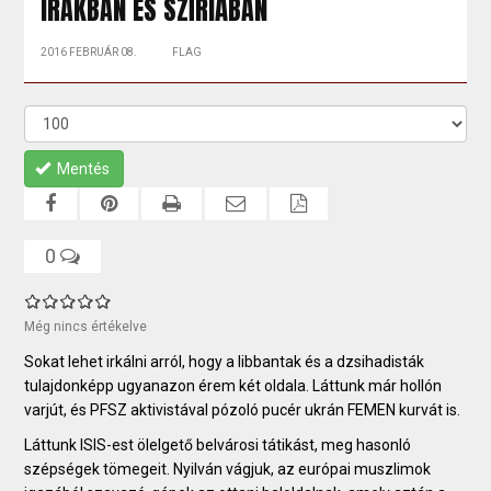
IRAKBAN ÉS SZÍRIÁBAN
2016 FEBRUÁR 08.
FLAG
Mentés
0
Még nincs értékelve
Sokat lehet irkálni arról, hogy a libbantak és a dzsihadisták
tulajdonképp ugyanazon érem két oldala. Láttunk már hollón
varjút, és PFSZ aktivistával pózoló pucér ukrán FEMEN kurvát is.
Láttunk ISIS-est ölelgető belvárosi tátikást, meg hasonló
szépségek tömegeit. Nyilván vágjuk, az európai muszlimok