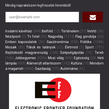
Mindig naprakészen legfrissebb híreinkből!
Irodalmi kávéház
(549)
Belföld
(13)
Történelem
(21)
Vetítő
(30)
Nézőpont
(2)
Tv fotel
(65)
Nagyvilág
(1313)
Flag gondolja
(43)
Emberi kapcsolatok
(36)
Gasztronómia
(539)
Politika
(1588)
Mozaik
(85)
Titkok és talányok
(12)
Életmód
(1)
Sport
(731)
Rejtőzködő magyarország
(168)
Szépségápolás
(15)
Tereb
(146)
Jobbegyenes
(3296)
Mozi világ
(440)
Egészség
(50)
Heti
lámpás
(459)
Alámerült atlantiszom
(142)
Kultúra
(13)
Mondom
a magamét
(9465)
Gazdaság
(770)
Autómánia
(61)