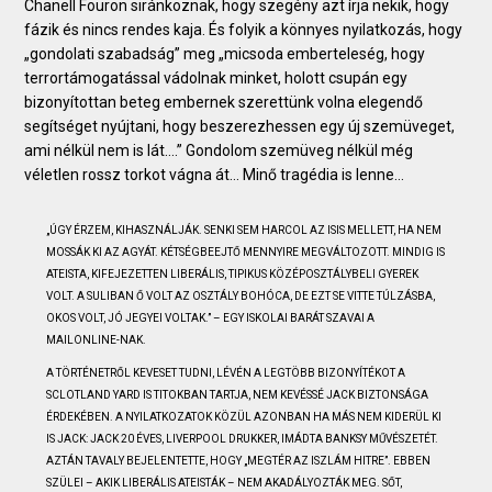
Chanell Fouron siránkoznak, hogy szegény azt írja nekik, hogy
fázik és nincs rendes kaja. És folyik a könnyes nyilatkozás, hogy
„gondolati szabadság” meg „micsoda emberteleség, hogy
terrortámogatással vádolnak minket, holott csupán egy
bizonyítottan beteg embernek szerettünk volna elegendő
segítséget nyújtani, hogy beszerezhessen egy új szemüveget,
ami nélkül nem is lát….” Gondolom szemüveg nélkül még
véletlen rossz torkot vágna át… Minő tragédia is lenne…
„ÚGY ÉRZEM, KIHASZNÁLJÁK. SENKI SEM HARCOL AZ ISIS MELLETT, HA NEM
MOSSÁK KI AZ AGYÁT. KÉTSÉGBEEJTŐ MENNYIRE MEGVÁLTOZOTT. MINDIG IS
ATEISTA, KIFEJEZETTEN LIBERÁLIS, TIPIKUS KÖZÉPOSZTÁLYBELI GYEREK
VOLT. A SULIBAN Ő VOLT AZ OSZTÁLY BOHÓCA, DE EZT SE VITTE TÚLZÁSBA,
OKOS VOLT, JÓ JEGYEI VOLTAK.” – EGY ISKOLAI BARÁT SZAVAI A
MAILONLINE-NAK.
A TÖRTÉNETRŐL KEVESET TUDNI, LÉVÉN A LEGTÖBB BIZONYÍTÉKOT A
SCLOTLAND YARD IS TITOKBAN TARTJA, NEM KEVÉSSÉ JACK BIZTONSÁGA
ÉRDEKÉBEN. A NYILATKOZATOK KÖZÜL AZONBAN HA MÁS NEM KIDERÜL KI
IS JACK: JACK 20 ÉVES, LIVERPOOL DRUKKER, IMÁDTA BANKSY MŰVÉSZETÉT.
AZTÁN TAVALY BEJELENTETTE, HOGY „MEGTÉR AZ ISZLÁM HITRE”. EBBEN
SZÜLEI – AKIK LIBERÁLIS ATEISTÁK – NEM AKADÁLYOZTÁK MEG. SŐT,