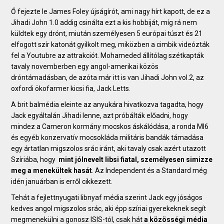
Ő fejezte le James Foley újságírót, ami nagy hírt kapott, de ez a
Jihadi John 1.0 addig csinálta ezt a kis hobbiját, míg rá nem
küldtek egy drónt, miután személyesen 5 európai túszt és 21
elfogott szír katonát gyilkolt meg, miközben a cimbik videózták
fel a Youtubre az attrakciót. Mohameded állítólag szétkapták
tavaly novemberben egy angol-amerikai közös
dróntámadásban, de azóta már itt is van Jihadi John vol.2, az
oxfordi ökofarmer kicsi fia, Jack Letts.
A brit balmédia eleinte az anyukára hivatkozva tagadta, hogy
Jack egyáltalán Jihadi lenne, azt próbálták előadni, hogy
mindez a Cameron kormány mocskos áskálódása, a ronda MI6
és egyéb konzervatív mocsokláda militáris bandák támadása
egy ártatlan migszolos srác iránt, aki tavaly csak azért utazott
Szíriába, hogy
mint jólnevelt libsi fiatal, személyesen simizze
meg a menekültek hasát
. Az Independent és a Standard még
idén januárban is erről cikkezett.
Tehát a fejlettnyugati libnyaf média szerint Jack egy jóságos
kedves angol migszolos srác, aki épp szíriai gyerekeknek segít
megmenekülni a gonosz ISIS-tól, csak hát
a közösségi média