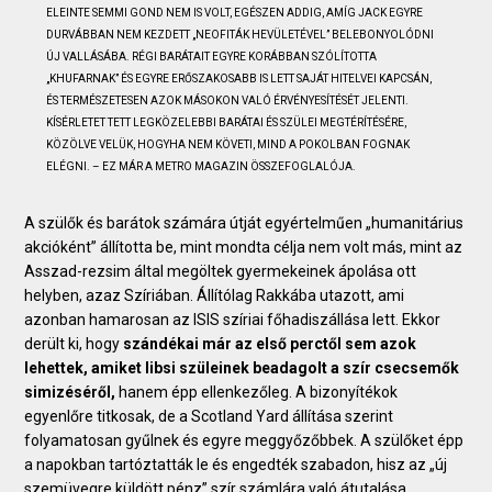
ELEINTE SEMMI GOND NEM IS VOLT, EGÉSZEN ADDIG, AMÍG JACK EGYRE
DURVÁBBAN NEM KEZDETT „NEOFITÁK HEVÜLETÉVEL” BELEBONYOLÓDNI
ÚJ VALLÁSÁBA. RÉGI BARÁTAIT EGYRE KORÁBBAN SZÓLÍTOTTA
„KHUFARNAK” ÉS EGYRE ERŐSZAKOSABB IS LETT SAJÁT HITELVEI KAPCSÁN,
ÉS TERMÉSZETESEN AZOK MÁSOKON VALÓ ÉRVÉNYESÍTÉSÉT JELENTI.
KÍSÉRLETET TETT LEGKÖZELEBBI BARÁTAI ÉS SZÜLEI MEGTÉRÍTÉSÉRE,
KÖZÖLVE VELÜK, HOGYHA NEM KÖVETI, MIND A POKOLBAN FOGNAK
ELÉGNI. – EZ MÁR A METRO MAGAZIN ÖSSZEFOGLALÓJA.
A szülők és barátok számára útját egyértelműen „humanitárius
akcióként” állította be, mint mondta célja nem volt más, mint az
Asszad-rezsim által megöltek gyermekeinek ápolása ott
helyben, azaz Szíriában. Állítólag Rakkába utazott, ami
azonban hamarosan az ISIS szíriai főhadiszállása lett. Ekkor
derült ki, hogy
szándékai már az első perctől sem azok
lehettek, amiket libsi szüleinek beadagolt a szír csecsemők
simizéséről,
hanem épp ellenkezőleg. A bizonyítékok
egyenlőre titkosak, de a Scotland Yard állítása szerint
folyamatosan gyűlnek és egyre meggyőzőbbek. A szülőket épp
a napokban tartóztatták le és engedték szabadon, hisz az „új
szemüvegre küldött pénz” szír számlára való átutalása