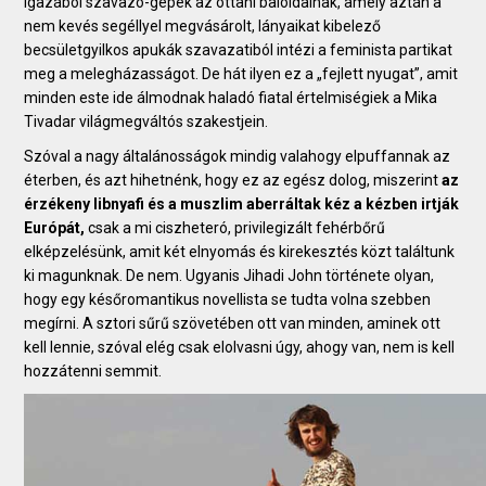
igazából szavazó-gépek az ottani baloldalnak, amely aztán a
nem kevés segéllyel megvásárolt, lányaikat kibelező
becsületgyilkos apukák szavazatiból intézi a feminista partikat
meg a melegházasságot. De hát ilyen ez a „fejlett nyugat”, amit
minden este ide álmodnak haladó fiatal értelmiségiek a Mika
Tivadar világmegváltós szakestjein.
Szóval a nagy általánosságok mindig valahogy elpuffannak az
éterben, és azt hihetnénk, hogy ez az egész dolog, miszerint
az
érzékeny libnyafi és a muszlim aberráltak kéz a kézben irtják
Európát,
csak a mi ciszheteró, privilegizált fehérbőrű
elképzelésünk, amit két elnyomás és kirekesztés közt találtunk
ki magunknak. De nem. Ugyanis Jihadi John története olyan,
hogy egy későromantikus novellista se tudta volna szebben
megírni. A sztori sűrű szövetében ott van minden, aminek ott
kell lennie, szóval elég csak elolvasni úgy, ahogy van, nem is kell
hozzátenni semmit.