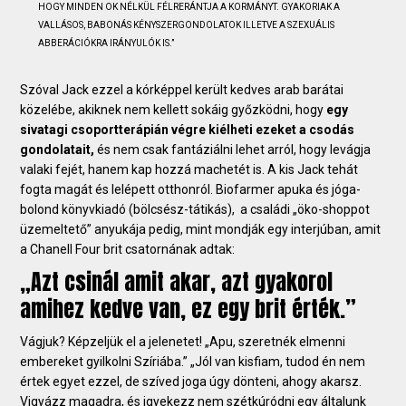
HOGY MINDEN OK NÉLKÜL FÉLRERÁNTJA A KORMÁNYT. GYAKORIAK A
VALLÁSOS, BABONÁS KÉNYSZERGONDOLATOK ILLETVE A SZEXUÁLIS
ABBERÁCIÓKRA IRÁNYULÓK IS.”
Szóval Jack ezzel a kórképpel került kedves arab barátai
közelébe, akiknek nem kellett sokáig győzködni, hogy
egy
sivatagi csoportterápián végre kiélheti ezeket a csodás
gondolatait,
és nem csak fantáziálni lehet arról, hogy levágja
valaki fejét, hanem kap hozzá machetét is. A kis Jack tehát
fogta magát és lelépett otthonról. Biofarmer apuka és jóga-
bolond könyvkiadó (bölcsész-tátikás), a családi „öko-shoppot
üzemeltető” anyukája pedig, mint mondják egy interjúban, amit
a Chanell Four brit csatornának adtak:
„Azt csinál amit akar, azt gyakorol
amihez kedve van, ez egy brit érték.”
Vágjuk? Képzeljük el a jelenetet! „Apu, szeretnék elmenni
embereket gyilkolni Szíriába.” „Jól van kisfiam, tudod én nem
értek egyet ezzel, de szíved joga úgy dönteni, ahogy akarsz.
Vigyázz magadra, és igyekezz nem szétkúródni egy általunk