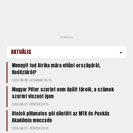
hirdetés
-
AKTUÁLIS
Mennyit tud Afrika mára eltűnt országáról,
Rodéziáról?
2026.08.08. SZOMBAT 06:15
Magyar Péter szerint nem épült tároló, a számok
szerint viszont igen
2026.08.07. PÉNTEK 20:15
Utolsó pillanatos gól döntött az MTK és Puskás
Akadémia meccsén
2026.08.07. PÉNTEK 20:15