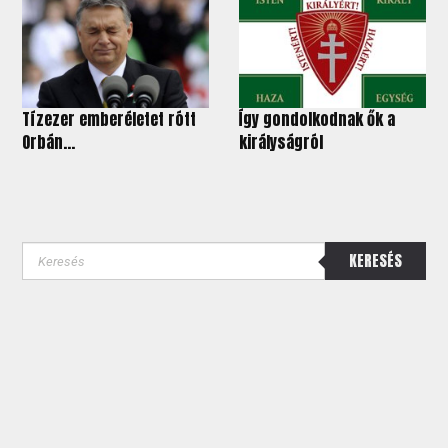
Tízezer emberéletet rótt
Így gondolkodnak ők a
Orbán...
királyságról
KERESÉS