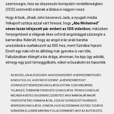
szemüvegre, hisz az obszesszív kompulzív rendellenségben
(OCD) szenvedő srácnak a látása is nagyon rossz.
Hogy értsük, Jihadi John becenevű Jack, a nyugati média
felkapott sztárja azzal várt híressé, hogy
„Abu Mohamed”
néven lazán lefejezett pár embert az ISIS videókon
, miközben
fenyegetéseit a világnak ékes oxfordi angolsággal sziszegte a
kamerába. Kiderült, hogy az angol srác arab barátai
unszolására csatlakozott az ISIS-hez, ment Szíriába fejezni.
Elvett egy iraki nőt és állítólag már gyereke is van tőle,
Falludzsában éldegél a kis drága, ahonnan, ha épp úgy adódik,
elmegy egy picit tömeggyilkolni, nőket erőszakolni és hasonlók.
NE BECSÜLJÜK ALÁ SZEGÉNY JACK SZENVEDÉSEIT: A KÉNYSZERBETEGSÉG
KOMOLY DOLOG. A DEFINÍCIÓ SZERINT: „A KÉNYSZERBETEGET
ÚGYNEVEZETT KÉNYSZERGONDOLATOK GYÖTRIK. EZEK VISSZATÉRŐ,
TOLAKODÓ, TÖBBNYIRE FENYEGETŐ GONDOLATOK. TÍPUSOS GONDOLAT,
MELYBEN A BETEG IDEGENEKET, SZERETTEIT, VAGY AKÁR SAJÁT MAGÁT
FENYEGETVE ÉRZI ÖNMAGA ÁLTAL, EZEK AZ ÚGYNEVEZETT AGRESSZÍV
KÉNYSZERGONDOLATOK. GYAKORI, HOGY AZ ÉDESANYA ÚGY ÉRZI, TUDATOS
SZÁNDÉKA ELLENÉRE BÁNTANI FOGJA GYERMEKÉT, VAGY AZ AUTÓVEZETŐ,