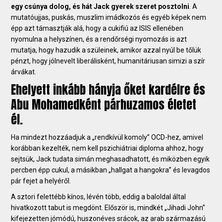
egy csúnya dolog, és hát Jack gyerek szeret posztolni
. A
mutatóujjas, puskás, muszlim imádkozós és egyéb képek nem
épp azt támasztják alá, hogy a cukifiú az ISIS ellenében
nyomulna a helyszínen, és a rendőrségi nyomozás is azt
mutatja, hogy hazudik a szüleinek, amikor azzal nyúl be tőlük
pénzt, hogy jólnevelt liberálisként, humanitáriusan simizi a szír
árvákat.
Ehelyett inkább hányja őket kardélre és
Abu Mohamedként párhuzamos életet
él.
Ha mindezt hozzáadjuk a „rendkívül komoly” OCD-hez, amivel
korábban kezelték, nem kell pszichiátriai diploma ahhoz, hogy
sejtsük, Jack tudata simán meghasadhatott, és miközben egyik
percben épp cukul, a másikban „hallgat a hangokra” és levagdos
pár fejet a helyéről.
A sztori felettébb kínos, lévén több, eddig a baloldal által
hivatkozott tabut is megdönt. Először is, mindkét „Jihadi John”
kifejezetten jómódú, huszonéves srácok, az arab származású