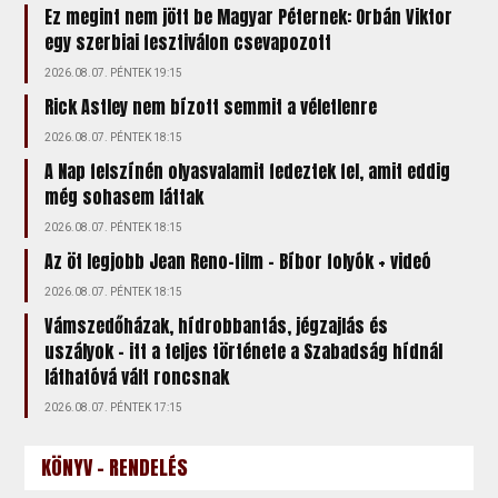
Ez megint nem jött be Magyar Péternek: Orbán Viktor
egy szerbiai fesztiválon csevapozott
2026.08.07. PÉNTEK 19:15
Rick Astley nem bízott semmit a véletlenre
2026.08.07. PÉNTEK 18:15
A Nap felszínén olyasvalamit fedeztek fel, amit eddig
még sohasem láttak
2026.08.07. PÉNTEK 18:15
Az öt legjobb Jean Reno-film – Bíbor folyók + videó
2026.08.07. PÉNTEK 18:15
Vámszedőházak, hídrobbantás, jégzajlás és
uszályok – itt a teljes története a Szabadság hídnál
láthatóvá vált roncsnak
2026.08.07. PÉNTEK 17:15
KÖNYV - RENDELÉS