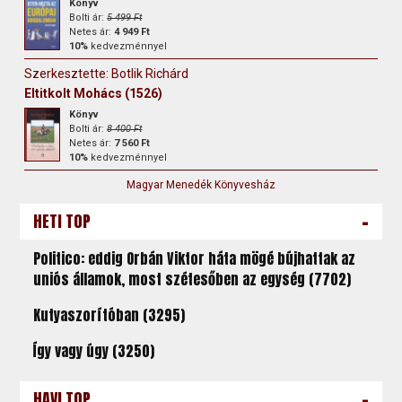
Könyv
Bolti ár:
5 499 Ft
Netes ár:
4 949 Ft
10%
kedvezménnyel
Szerkesztette: Botlik Richárd
Eltitkolt Mohács (1526)
Könyv
Bolti ár:
8 400 Ft
Netes ár:
7 560 Ft
10%
kedvezménnyel
Magyar Menedék Könyvesház
-
HETI TOP
Politico: eddig Orbán Viktor háta mögé bújhattak az
uniós államok, most szétesőben az egység (7702)
Kutyaszorítóban (3295)
Így vagy úgy (3250)
-
HAVI TOP