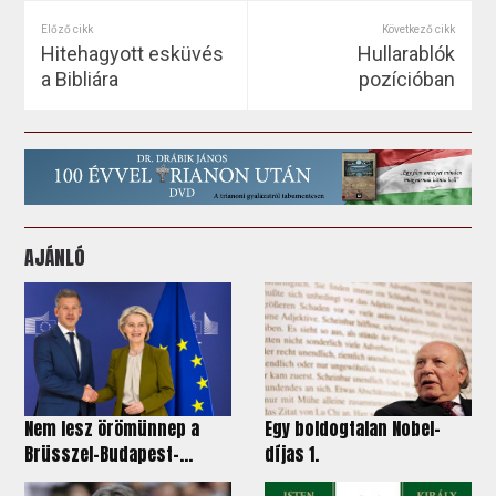
Előző cikk
Következő cikk
Hitehagyott esküvés
Hullarablók
a Bibliára
pozícióban
AJÁNLÓ
Nem lesz örömünnep a
Egy boldogtalan Nobel-
Brüsszel–Budapest-...
díjas 1.