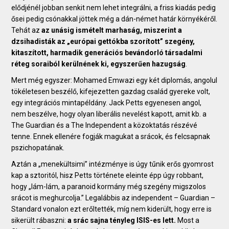
elődjénél jobban senkit nem lehet integrálni, a friss kiadás pedig
ősei pedig csónakkal jöttek még a dán-német határ környékéről.
Tehát az
az unásig ismételt marhaság, miszerint a
dzsihadisták az „európai gettókba szorított” szegény,
kitaszított, harmadik generációs bevándorló társadalmi
réteg soraiból kerülnének ki, egyszerűen hazugság
.
Mert még egyszer: Mohamed Emwazi egy két diplomás, angolul
tökéletesen beszélő, kifejezetten gazdag család gyereke volt,
egy integrációs mintapéldány. Jack Petts egyenesen angol,
nem beszélve, hogy olyan liberális nevelést kapott, amit kb. a
The Guardian és a The Independent a közoktatás részévé
tenne. Ennek ellenére fogják magukat a srácok, és felcsapnak
pszichopatának.
Aztán a „menekültsimi” intézménye is úgy tűnik erős gyomrost
kap a sztoritól, hisz Petts története eleinte épp úgy robbant,
hogy „lám-lám, a paranoid kormány még szegény migszolos
srácot is meghurcolja.” Legalábbis az independent – Guardian –
Standard vonalon ezt erőltették, míg nem kiderült, hogy erre is
sikerült rábaszni:
a srác sajna tényleg ISIS-es lett.
Most a