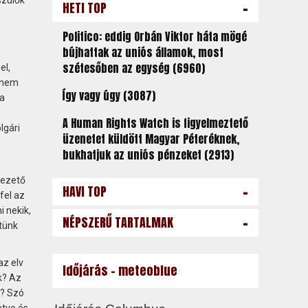
-
HETI TOP
Politico: eddig Orbán Viktor háta mögé
bújhattak az uniós államok, most
szétesőben az egység (6960)
el,
n nem
Így vagy úgy (3087)
 a
A Human Rights Watch is figyelmeztető
lgári
üzenetet küldött Magyar Péteréknek,
bukhatjuk az uniós pénzeket (2913)
vezető
-
HAVI TOP
fel az
i nekik,
-
NÉPSZERŰ TARTALMAK
étünk
az elv
Időjárás - meteoblue
k? Az
t? Szó
etve és