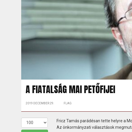
A FIATALSÁG MAI PETŐFIJEI
2019 DECEMBER 29.
FLAG
Fricz Tamás parádésan tette helyre a 
Az önkormányzati választások megmutattá