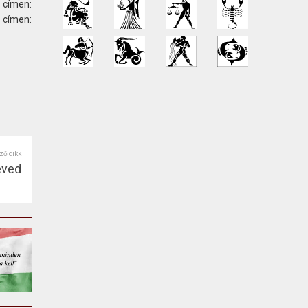
 címen:
ímen:
ző cikk
éved