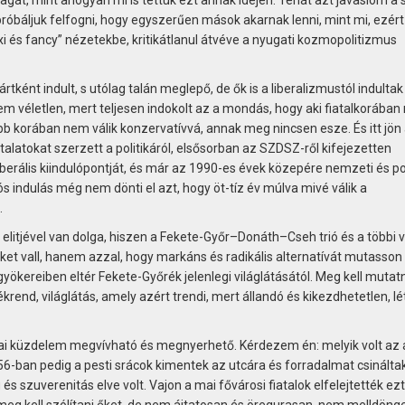
róbáljuk felfogni, hogy egyszerűen mások akarnak lenni, mint mi, ezért
i és fancy” nézetekbe, kritikátlanul átvéve a nyugati kozmopolitizmus
rtként indult, s utólag talán meglepő, de ők is a liberalizmustól indultak 
m véletlen, mert teljesen indokolt az a mondás, hogy aki fiatalkorába
sebb korában nem válik konzervatívvá, annak meg nincsen esze. És itt jön
talatokat szerzett a politikáról, elsősorban az SZDSZ-ről kifejezetten
erális kiindulópontját, és már az 1990-es évek közepére nemzeti és po
ós indulás még nem dönti el azt, hogy öt-tíz év múlva mivé válik a
.
itjével van dolga, hiszen a Fekete-Győr–Donáth–Cseh trió és a többi 
et vall, hanem azzal, hogy markáns és radikális alternatívát mutasson 
ökereiben eltér Fekete-Győrék jelenlegi világlátásától. Meg kell mutatn
rend, világlátás, amely azért trendi, mert állandó és kikezdhetetlen, l
kai küzdelem megvívható és megnyerhető. Kérdezem én: melyik volt az 
6-ban pedig a pesti srácok kimentek az utcára és forradalmat csinálta
s szuverenitás elve volt. Vajon a mai fővárosi fiatalok elfelejtették ez
ni, meg kell szólítani őket, de nem ájtatosan és öregurasan, nem melldöng