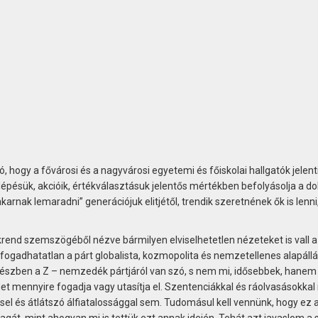
, hogy a fővárosi és a nagyvárosi egyetemi és főiskolai hallgatók jelent
lépésük, akcióik, értékválasztásuk jelentős mértékben befolyásolja a d
 akarnak lemaradni” generációjuk elitjétől, trendik szeretnének ők is lenni
rend szemszögéből nézve bármilyen elviselhetetlen nézeteket is vall a
gadhatatlan a párt globalista, kozmopolita és nemzetellenes alapállá
 részben a Z – nemzedék pártjáról van szó, s nem mi, idősebbek, hanem
et mennyire fogadja vagy utasítja el. Szentenciákkal és ráolvasásokkal i
l és átlátszó álfiatalossággal sem. Tudomásul kell vennünk, hogy ez 
gát, mint ahogyan mi is tettük ezt annak idején. Tehát azt javaslom a 