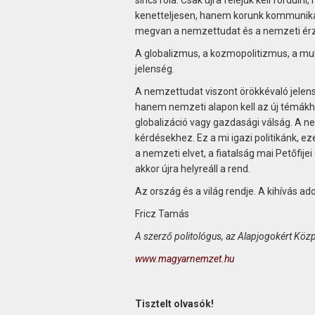
kenetteljesen, hanem korunk kommunik
megvan a nemzettudat és a nemzeti érzés
A globalizmus, a kozmopolitizmus, a mult
jelenség.
A nemzettudat viszont örökkévaló jelensé
hanem nemzeti alapon kell az új témákh
globalizáció vagy gazdasági válság. A ne
kérdésekhez. Ez a mi igazi politikánk, e
a nemzeti elvet, a fiatalság mai Petőfijei
akkor újra helyreáll a rend.
Az ország és a világ rendje. A kihívás ado
Fricz Tamás
A szerző politológus, az Alapjogokért Köz
www.magyarnemzet.hu
Tisztelt olvasók!