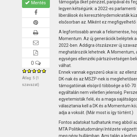
támogatja őket pénzzel, paripával és fe
Mentés
legyen kétségünk: a 2022-es parlamenti vá
liberálisok és kereszténydemokraták küz
elsősorban az. Miként ez megfigyelhető
A legfontosabb annak a felismerése, ho
Momentum. Az új generációk beléptek a 
2022-ben. Addigra ötszázezer új szavazó l
meghatározók lehetnek. A Momentum, aká
egységes ellenzéki pártszövetségen belül
0
válhat.
Ennek vannak egyszerű okai is: az ellen
Átlag:
5
(
1
DK-nak és az MSZP-nek is meglehetősen i
szavazat)
támogatóinak elsöprő többsége a 60-70 é
egyáltalán nem véletlen jelenség. Persze G
egyetemisták felé, és a maga sajátságos
választania kell a DK és a Momentum köz
adja a voksát. (Már most is így történt.)
Fontos adatokat tudhatunk meg abból az
MTA Politikatudományi Intézete végzett 
meg négy hullámban. Ami talán a legfon