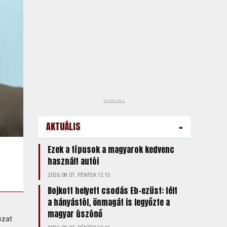
hirdetés
-
AKTUÁLIS
Ezek a típusok a magyarok kedvenc
használt autói
2026.08.07. PÉNTEK 12:15
Bojkott helyett csodás Eb-ezüst: félt
a hányástól, önmagát is legyőzte a
magyar úszónő
ózat