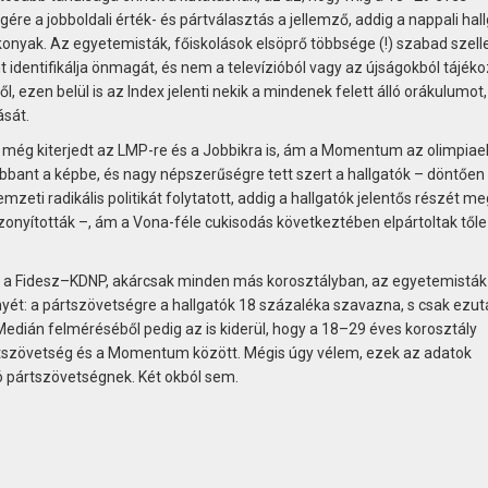
gére a jobboldali érték- és pártválasztás a jellemző, addig a nappali hal
ékonyak. Az egyetemisták, főiskolások elsöprő többsége (!) szabad szel
 identifikálja önmagát, és nem a televízió­ból vagy az újságokból tájéko
, ezen belül is az Index jelenti nekik a mindenek felett álló orákulumot,
sát.
n még kiterjedt az LMP-re és a Jobbikra is, ám a Momentum az olimpiae
nt a képbe, és nagy népszerűségre tett szert a hallgatók – döntően
zeti radikális politikát folytatott, addig a hallgatók jelentős részét me
bizonyították –, ám a Vona-féle cukisodás következtében elpártoltak tőle
gy a Fidesz–KDNP, akárcsak minden más korosztályban, az egyetemisták
nyét: a pártszövetségre a hallgatók 18 százaléka szavazna, s csak ezut
ián felméréséből pedig az is kiderül, hogy a 18–29 éves korosztály
rtszövetség és a Momentum között. Mégis úgy vélem, ezek az adatok
pártszövetségnek. Két okból sem.