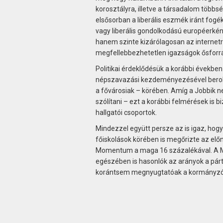
korosztályra, illetve a társadalom többsé
elsősorban a liberális eszmék iránt fog
vagy liberális gondolkodású européerként
hanem szinte kizárólagosan az internetről
megfellebbezhetetlen igazságok ősforrá
Politikai érdeklődésük a korábbi évekbe
népszavazási kezdeményezésével berobba
a fővárosiak – körében. Amíg a Jobbik nem
szólítani – ezt a korábbi felmérések is 
hallgatói csoportok.
Mindezzel együtt persze az is igaz, ho
főiskolások körében is megőrizte az elő
Momentum a maga 16 százalékával. A Med
egészében is hasonlók az arányok a pá
korántsem megnyugtatóak a kormányzó 