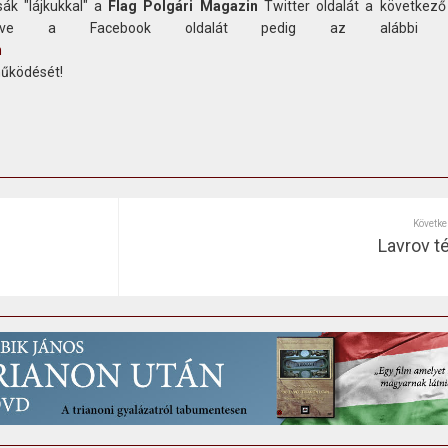
ák "lájkukkal" a
Flag Polgári Magazin
Twitter oldalát a következő
etve a Facebook oldalát pedig az alábbi c
n
működését!
Követke
Lavrov t