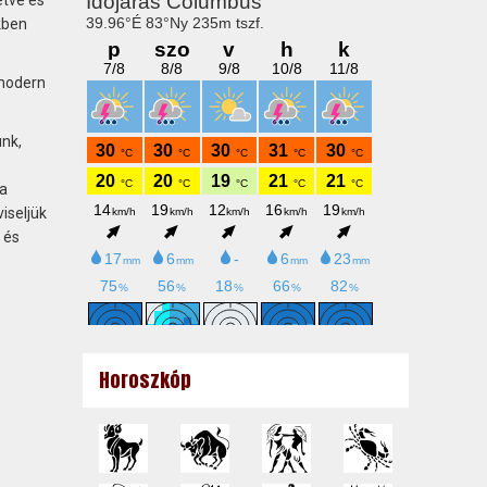
kben
 modern
ünk,
 a
iseljük
 és
Horoszkóp