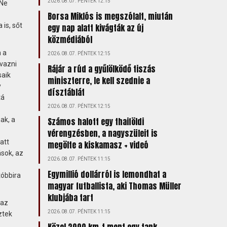
2026.08.07. PÉNTEK 12:15
 Ne
Borsa Miklós is megszólalt, miután
is, sőt
egy nap alatt kivágták az új
közmédiából
 a
2026.08.07. PÉNTEK 12:15
vazni
Rájár a rúd a gyűlölködő tiszás
saik
miniszterre, le kell szednie a
y
dísztáblát
tá
2026.08.07. PÉNTEK 12:15
ak, a
Számos halott egy thaiföldi
vérengzésben, a nagyszüleit is
att
megölte a kiskamasz + videó
ások, az
2026.08.07. PÉNTEK 11:15
Egymillió dollárról is lemondhat a
tóbbira
magyar futballista, aki Thomas Müller
klubjába tart
 az
2026.08.07. PÉNTEK 11:15
ztek