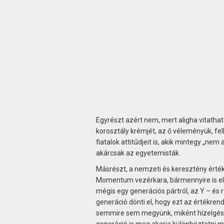
Egyrészt azért nem, mert aligha vitatható
korosztály krémjét, az ő véleményük, fel
fiatalok attitűdjeit is, akik mintegy „nem
akárcsak az egyetemisták.
Másrészt, a nemzeti és keresztény érték
Momentum vezérkara, bármennyire is elfo
mégis egy generációs pártról, az Y – és
generáció dönti el, hogy ezt az értékrend
semmire sem megyünk, miként hízelgésse
generáció is meg akarja különböztetni ma