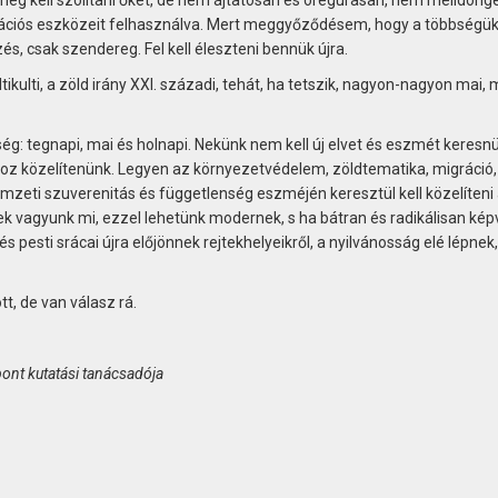
ációs eszközeit felhasználva. Mert meggyőződésem, hogy a többségü
, csak szendereg. Fel kell éleszteni bennük újra.
ikulti, a zöld irány XXI. századi, tehát, ha tetszik, nagyon-nagyon mai,
g: tegnapi, mai és holnapi. Nekünk nem kell új elvet és eszmét keresn
oz közelítenünk. Legyen az környezetvédelem, zöldtematika, migráció,
mzeti szuverenitás és függetlenség eszméjén keresztül kell közelíteni
zek vagyunk mi, ezzel lehetünk modernek, s ha bátran és radikálisan képv
 és pesti srácai újra előjönnek rejtekhelyeikről, a nyilvánosság elé lépnek,
tt, de van válasz rá.
pont kutatási tanácsadója