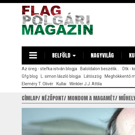
Ugrás
a
tartalomra
BELFÖLD
NAGYVILÁG
KU
Az öreg - stefka istván blogja
Baloldalon beszélik...
Dtk - 
Gfg blog
L. simon lászló blogja
Látószög
Meghökkentő 
Eleméry T. Olivér
Kullai
Winkler J.J. Attila
CÍMLAP
NÉZŐPONT
MONDOM A MAGAMÉT
MŰHEL