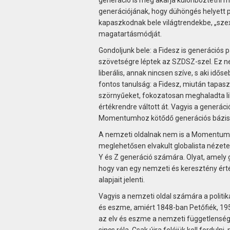
generációjának, hogy dühöngés helyett p
kapaszkodnak bele világtrendekbe, „szex
magatartásmódját.
Gondoljunk bele: a Fidesz is generációs pá
szövetségre léptek az SZDSZ-szel. Ez ne
liberális, annak nincsen szíve, s aki idő
fontos tanulság: a Fidesz, miután tapasz
szörnyűeket, fokozatosan meghaladta lib
értékrendre váltott át. Vagyis a generáci
Momentumhoz kötődő generációs bázis
A nemzeti oldalnak nem is a Momentum el
meglehetősen elvakult globalista nézetek
Y és Z generáció számára. Olyat, amely gy
hogy van egy nemzeti és keresztény érték
alapjait jelenti.
Vagyis a nemzeti oldal számára a politi
és eszme, amiért 1848-ban Petőfiék, 195
az elv és eszme a nemzeti függetlenség é
sincs róla. Csak újra feléjük kell fordul