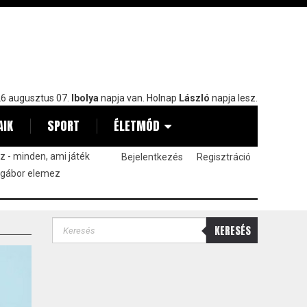
6 augusztus 07.
Ibolya
napja van. Holnap
László
napja lesz.
AIK
SPORT
ÉLETMÓD
 - minden, ami játék
Bejelentkezés
Regisztráció
 gábor elemez
KERESÉS