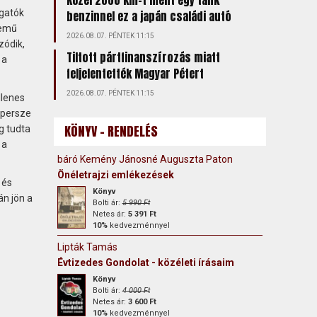
Közel 2000 km-t ment egy tank
lgatók
benzinnel ez a japán családi autó
lemű
2026.08.07. PÉNTEK 11:15
zódik,
Tiltott pártfinanszírozás miatt
 a
feljelentették Magyar Pétert
2026.08.07. PÉNTEK 11:15
llenes
 persze
KÖNYV - RENDELÉS
g tudta
 a
báró Kemény Jánosné Auguszta Paton
Önéletrajzi emlékezések
 és
Könyv
án jön a
Bolti ár:
5 990 Ft
Netes ár:
5 391 Ft
10%
kedvezménnyel
Lipták Tamás
Évtizedes Gondolat - közéleti írásaim
Könyv
Bolti ár:
4 000 Ft
Netes ár:
3 600 Ft
10%
kedvezménnyel