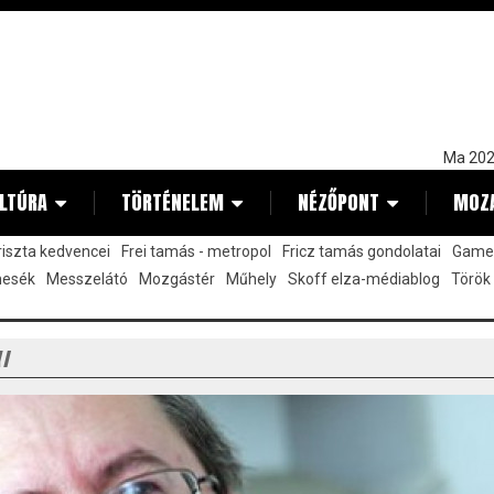
Ma 202
LTÚRA
TÖRTÉNELEM
NÉZŐPONT
MOZ
kriszta kedvencei
Frei tamás - metropol
Fricz tamás gondolatai
Gamez
mesék
Messzelátó
Mozgástér
Műhely
Skoff elza-médiablog
Török
Y