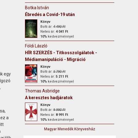
Botka István
Ébredés a Covid-19 után
Könyv
Bolti ár:
4 490 Ft
Netes ár:
4 041 Ft
10%
kedvezménnyel
Földi László
HÍR SZERZÉS - Titkosszolgálatok -
Médiamanipuláció - Migráció
Könyv
Bolti ár:
5 790 Ft
ik egy
Netes ár:
5 211 Ft
olgozó
10%
kedvezménnyel
,
Thomas Asbridge
A keresztes hadjáratok
Könyv
Bolti ár:
9 990 Ft
sa,
Netes ár:
8 991 Ft
 ez a
10%
kedvezménnyel
tt
Magyar Menedék Könyvesház
a
szülők