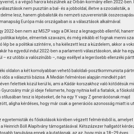
gyverrel, s a végső harcra készülnek az Orbán-kormány ellen 2022-ben.
lasztások nem pusztán a bal- és a jobboldal, illetve a szocialisták, a
delme lesz, hanem globalisták és nemzeti szuverenisták összecsapása 
 manapság Európa más országaiban is a választások alkalmával.
gy 2022-ben nem az MSZP vagy a DK lesz a legnagyobb ellenfél, hanem
politikai képbe, elmentek szavazni, és még inkább el fognak menni sza
ép be a politikai színtérre, s ha kiélezett lesz a küzdelem, akkor a vok
r ha egyedül indul 2022-ben a parlamenti választásokon, akár ha eg
 – ez utóbbi a valószínűbb –, nagy eséllyel a legerősebb ellenzéki párt
zéki oldalon a két komolyabban vehető baloldali-posztkommunista pártn
dős a választói bázisa. A Medián felmérései alapján mindkét párt
ven felettiek közül kerül ki, ami a Kádár-korszakhoz való kötődésük mi
yurcsány már jó ideje felismerte, hogy nyitnia kell a fiatalok, a főiskol
 stílusában tesz is lépéseket, de ha egy Y vagy Z generációsnak majd
ött, aligha kérdéses, hogy már csak a generációs azonosság miatt is u
 egyetemisták és főiskolások körében végzett felmérésből is, amelyet
a Heinrich Böll Alapítvány támogatásával. Kétszázezer hallgatót kérde
tosabb tanulsága ennek a kutatásnak, az az, hogy míg a 18–29 éves