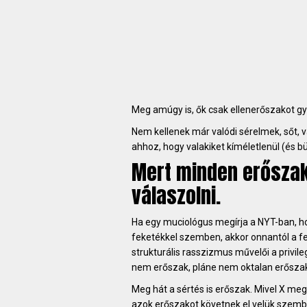
Meg amúgy is, ők csak ellenerőszakot g
Nem kellenek már valódi sérelmek, sőt, 
ahhoz, hogy valakiket kíméletlenül (és b
Mert minden erőszak
válaszolni.
Ha egy muciológus megírja a NYT-ban, h
feketékkel szemben, akkor onnantól a f
strukturális rasszizmus művelői a privi
nem erőszak, pláne nem oktalan erőszak
Meg hát a sértés is erőszak. Mivel X meg 
azok erőszakot követnek el velük szembe