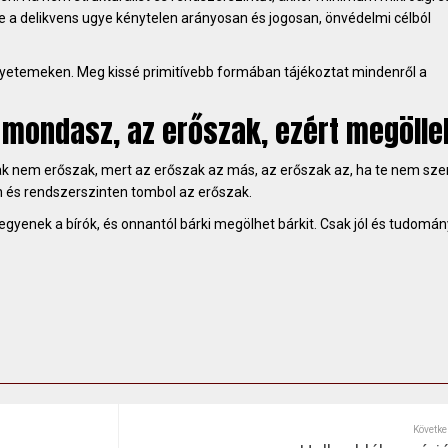
e a delikvens ugye kénytelen arányosan és jogosan, önvédelmi célból
gyetemeken. Meg kissé primitívebb formában tájékoztat mindenről a
 mondasz, az erőszak, ezért megölle
k nem erőszak, mert az erőszak az más, az erőszak az, ha te nem sze
an és rendszerszinten tombol az erőszak.
legyenek a bírók, és onnantól bárki megölhet bárkit. Csak jól és tudomá
Követke