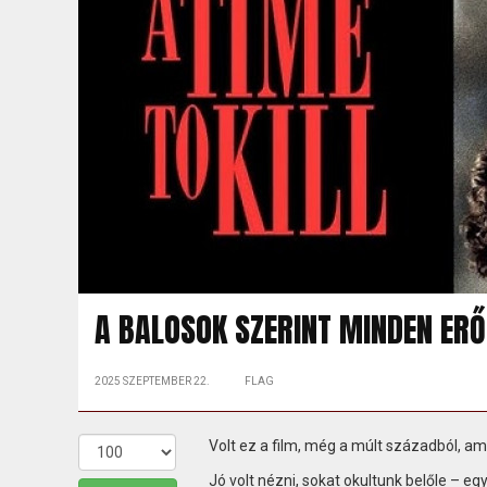
A BALOSOK SZERINT MINDEN ERŐ
2025 SZEPTEMBER 22.
FLAG
Volt ez a film, még a múlt századból, a
Jó volt nézni, sokat okultunk belőle – eg