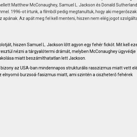
mellett Matthew McConaughey, Samuel L. Jackson és Donald Sutherlan
mmel. 1996-ot írtunk, a filmből pedig megtanultuk, hogy aki megerőszak
az apának. Az apát meg fel kell menteni, hiszen nem elég jogot szolgálta
otját, hiszen Samuel L. Jackson lőtt agyon egy fehér fickót. Mit kell ez
eresztül nézni a tárgyalótermi drámát, melyben McConaughey ügyvédje
olása miatt beszámíthatatlan lett Jackson.
bizony az USA-ban mindennapos strukturális rasszizmus miatt vett elé
z elnyomó burzsoá-fasizmus miatt, ami szintén a ciszheterő fehérek