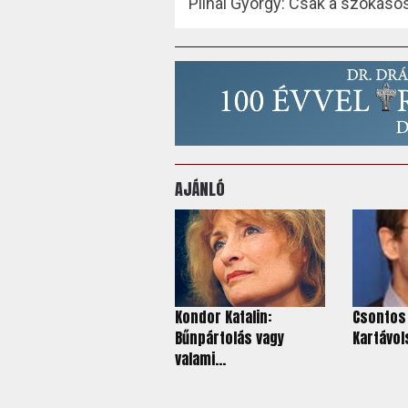
Pilhál György: Csak a szokáso
AJÁNLÓ
Kondor Katalin:
Csontos
Bűnpártolás vagy
Kartávols
valami...