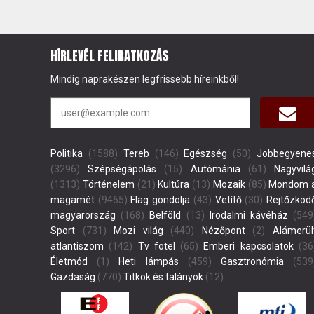
HÍRLEVÉL FELIRATKOZÁS
Mindig naprakészen legfrissebb híreinkből!
Politika
(1588)
Tereb
(146)
Egészség
(50)
Jobbegyene
(3296)
Szépségápolás
(15)
Autómánia
(61)
Nagyvilá
(1313)
Történelem
(21)
Kultúra
(13)
Mozaik
(85)
Mondom 
magamét
(9465)
Flag gondolja
(43)
Vetítő
(30)
Rejtőzköd
magyarország
(168)
Belföld
(13)
Irodalmi kávéház
(549
Sport
(731)
Mozi világ
(440)
Nézőpont
(2)
Alámerül
atlantiszom
(142)
Tv fotel
(65)
Emberi kapcsolatok
(36
Életmód
(1)
Heti lámpás
(459)
Gasztronómia
(539
Gazdaság
(770)
Titkok és talányok
(12)