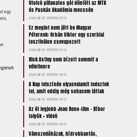
Utolsó pillanatos gól döntött az MTK
d
és Puskás Akadémia meccsén
ol egy
tni,
2026.08.07. PÉNTEK 20:15
Ez megint nem jött be Magyar
Péternek: Orbán Viktor egy szerbiai
fesztiválon csevapozott
en
2026.08.07. PÉNTEK 19:15
Rick Astley nem bízott semmit a
véletlenre
gtételt
2026.08.07. PÉNTEK 18:15
A Nap felszínén olyasvalamit fedeztek
fel, amit eddig még sohasem láttak
2026.08.07. PÉNTEK 18:15
Az öt legjobb Jean Reno-film – Bíbor
folyók + videó
2026.08.07. PÉNTEK 18:15
Vámszedőházak, hídrobbantás,