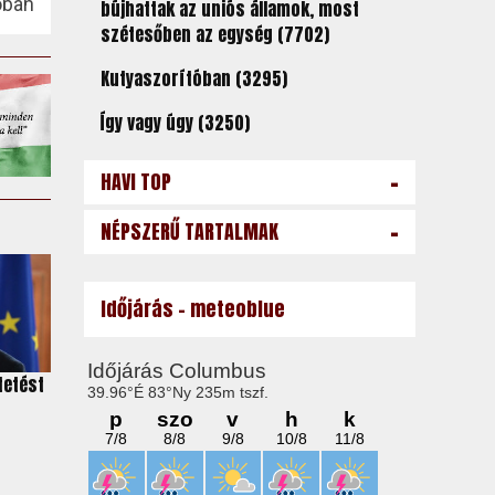
óban
bújhattak az uniós államok, most
szétesőben az egység (7702)
Kutyaszorítóban (3295)
Így vagy úgy (3250)
-
HAVI TOP
-
NÉPSZERŰ TARTALMAK
Időjárás - meteoblue
tetést