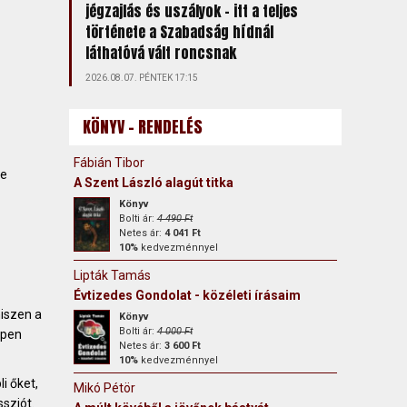
jégzajlás és uszályok – itt a teljes
története a Szabadság hídnál
láthatóvá vált roncsnak
2026.08.07. PÉNTEK 17:15
KÖNYV - RENDELÉS
Fábián Tibor
ie
A Szent László alagút titka
Könyv
Bolti ár:
4 490 Ft
Netes ár:
4 041 Ft
10%
kedvezménnyel
Lipták Tamás
Évtizedes Gondolat - közéleti írásaim
iszen a
Könyv
Bolti ár:
4 000 Ft
ppen
Netes ár:
3 600 Ft
10%
kedvezménnyel
i őket,
Mikó Pétör
sziót.