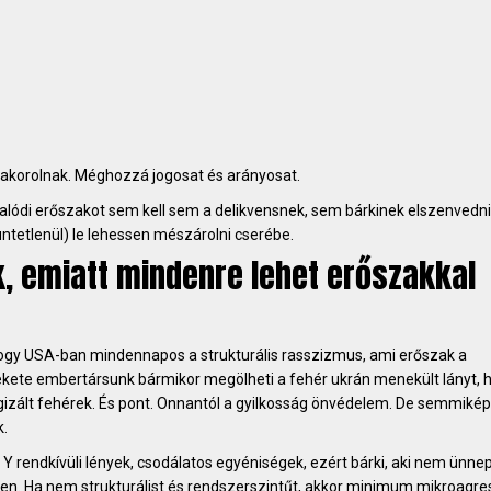
yakorolnak. Méghozzá jogosat és arányosat.
valódi erőszakot sem kell sem a delikvensnek, sem bárkinek elszenvedn
üntetlenül) le lehessen mészárolni cserébe.
, emiatt mindenre lehet erőszakkal
ogy USA-ban mindennapos a strukturális rasszizmus, ami erőszak a
ekete embertársunk bármikor megölheti a fehér ukrán menekült lányt, h
legizált fehérek. És pont. Onnantól a gyilkosság önvédelem. De semmiké
.
Y rendkívüli lények, csodálatos egyéniségek, ezért bárki, aki nem ünnepl
n. Ha nem strukturálist és rendszerszintűt, akkor minimum mikroagres