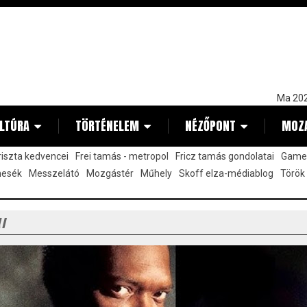
Ma 202
LTÚRA
TÖRTÉNELEM
NÉZŐPONT
MOZ
kriszta kedvencei
Frei tamás - metropol
Fricz tamás gondolatai
Gamez
mesék
Messzelátó
Mozgástér
Műhely
Skoff elza-médiablog
Török
Y