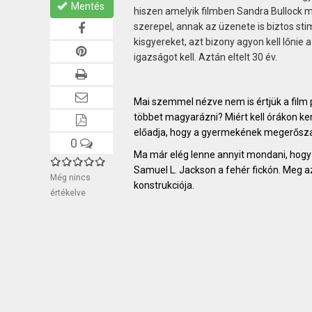
Mentés
hiszen amelyik filmben Sandra Bullock 
szerepel, annak az üzenete is biztos sti
kisgyereket, azt bizony agyon kell lőnie 
igazságot kell. Aztán eltelt 30 év.
Mai szemmel nézve nem is értjük a film pl
többet magyarázni? Miért kell órákon k
előadja, hogy a gyermekének megerőszak
0
Ma már elég lenne annyit mondani, hogy 
Samuel L. Jackson a fehér fickón. Meg a
Még nincs
konstrukciója.
értékelve