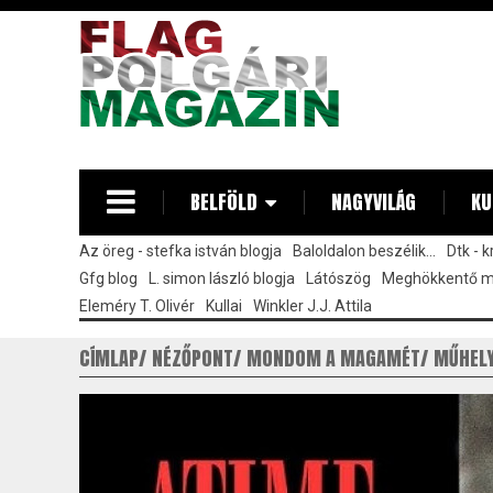
Ugrás
a
tartalomra
BELFÖLD
NAGYVILÁG
KU
Az öreg - stefka istván blogja
Baloldalon beszélik...
Dtk - 
Gfg blog
L. simon lászló blogja
Látószög
Meghökkentő 
Eleméry T. Olivér
Kullai
Winkler J.J. Attila
CÍMLAP
NÉZŐPONT
MONDOM A MAGAMÉT
MŰHEL