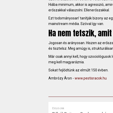
Hiába minimum, akkor is agresszió, amir
erőszakkal válaszolni. Ellenerőszakkal.
Ezt todományosan’ tanítják bizony az e
mainstream média. Szóval így van.
Ha nem tetszik, amit
Jogosan és arányosan. Hiszen az erősza
és tisztelsz. Meg amúgy is, strukturális
Már csak annyi kell, hogy szociológusok 
meg kell magyaráznia.
Sokat fejlődtünk az elmúlt 150 évben.
Ambrózy Áron -
www.pestisracok.hu
Előző cikk