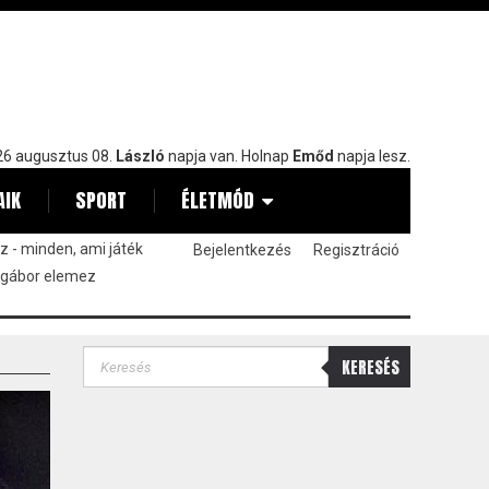
6 augusztus 08.
László
napja van. Holnap
Emőd
napja lesz.
AIK
SPORT
ÉLETMÓD
 - minden, ami játék
Bejelentkezés
Regisztráció
 gábor elemez
KERESÉS