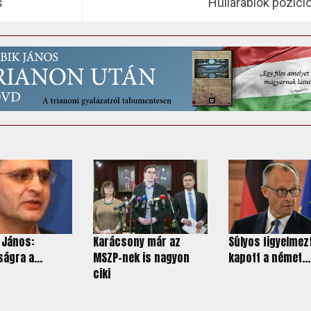
s
Hullarablók pozíci
 János:
Karácsony már az
Súlyos figyelmez
ágra a...
MSZP-nek is nagyon
kapott a német...
ciki