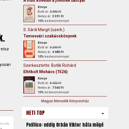
A múlt kövéből a jövőnek bástyát
Könyv
Bolti ár:
3 990 Ft
Netes ár:
3 591 Ft
10%
kedvezménnyel
S. Sárdi Margit (szerk.)
k.
Temesvári szakácskönyvek
Könyv
Bolti ár:
5 200 Ft
retsz
Netes ár:
4 680 Ft
10%
kedvezménnyel
nyosan
Szerkesztette: Botlik Richárd
Eltitkolt Mohács (1526)
Könyv
Bolti ár:
8 400 Ft
Netes ár:
7 560 Ft
10%
kedvezménnyel
Magyar Menedék Könyvesház
-
HETI TOP
Politico: eddig Orbán Viktor háta mögé
ző cikk