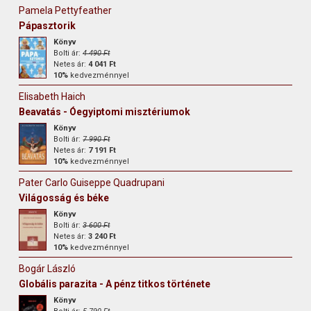
Pamela Pettyfeather
Pápasztorik
Könyv
Bolti ár:
4 490 Ft
Netes ár:
4 041 Ft
10%
kedvezménnyel
Elisabeth Haich
Beavatás - Óegyiptomi misztériumok
Könyv
Bolti ár:
7 990 Ft
Netes ár:
7 191 Ft
10%
kedvezménnyel
Pater Carlo Guiseppe Quadrupani
Világosság és béke
Könyv
Bolti ár:
3 600 Ft
Netes ár:
3 240 Ft
10%
kedvezménnyel
Bogár László
Globális parazita - A pénz titkos története
Könyv