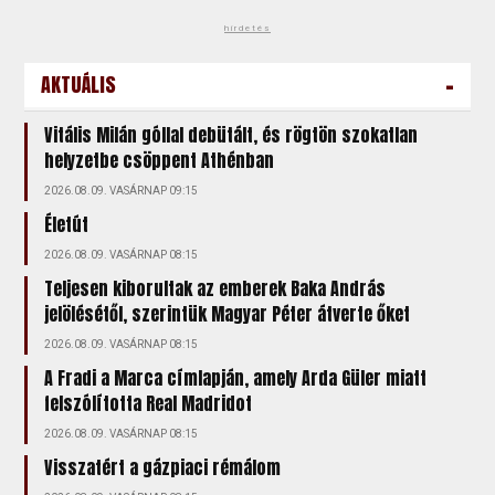
hirdetés
-
AKTUÁLIS
Vitális Milán góllal debütált, és rögtön szokatlan
helyzetbe csöppent Athénban
2026.08.09. VASÁRNAP 09:15
Életút
2026.08.09. VASÁRNAP 08:15
Teljesen kiborultak az emberek Baka András
jelölésétől, szerintük Magyar Péter átverte őket
2026.08.09. VASÁRNAP 08:15
A Fradi a Marca címlapján, amely Arda Güler miatt
felszólította Real Madridot
2026.08.09. VASÁRNAP 08:15
Visszatért a gázpiaci rémálom