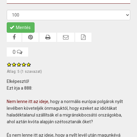
Mentés
0
Átlag:
5
(
1
szavazat)
Elképesztő!
Ezt írja a 888:
Nem lenne itt az ideje,
hogy a normális európai polgárok nyílt
levélben követeljék önmaguktól, hogy ezeket az idiótákat
haladéktalanul szállítsák el a migránskibocsátó országokba,
ahol aztán kvóta alapján szétosztanák őket?
És nem lenne itt az ideje, hogy a nyílt levél után magunkévá