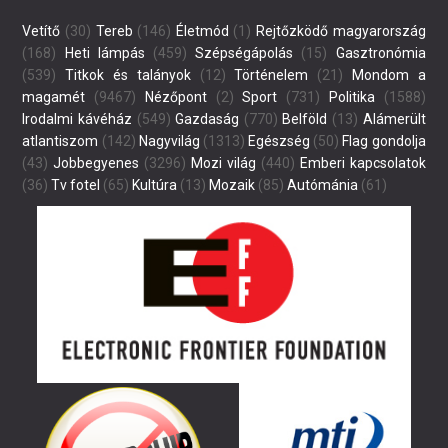
Vetítő
(30)
Tereb
(146)
Életmód
(1)
Rejtőzködő magyarország
(168)
Heti lámpás
(459)
Szépségápolás
(15)
Gasztronómia
(539)
Titkok és talányok
(12)
Történelem
(21)
Mondom a
magamét
(9467)
Nézőpont
(2)
Sport
(731)
Politika
(1588)
Irodalmi kávéház
(549)
Gazdaság
(770)
Belföld
(13)
Alámerült
atlantiszom
(142)
Nagyvilág
(1313)
Egészség
(50)
Flag gondolja
(43)
Jobbegyenes
(3296)
Mozi világ
(440)
Emberi kapcsolatok
(36)
Tv fotel
(65)
Kultúra
(13)
Mozaik
(85)
Autómánia
(61)