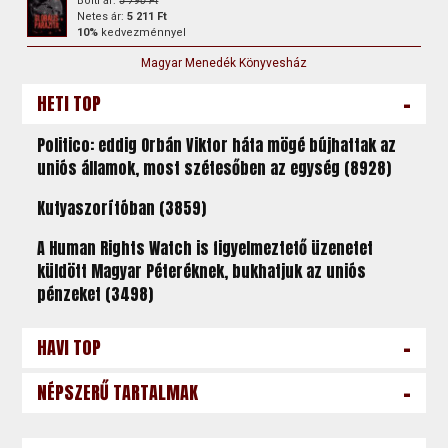
Bolti ár:
5 790 Ft
Netes ár:
5 211 Ft
10%
kedvezménnyel
Magyar Menedék Könyvesház
-
HETI TOP
Politico: eddig Orbán Viktor háta mögé bújhattak az
uniós államok, most szétesőben az egység (8928)
Kutyaszorítóban (3859)
A Human Rights Watch is figyelmeztető üzenetet
küldött Magyar Péteréknek, bukhatjuk az uniós
pénzeket (3498)
-
HAVI TOP
-
NÉPSZERŰ TARTALMAK