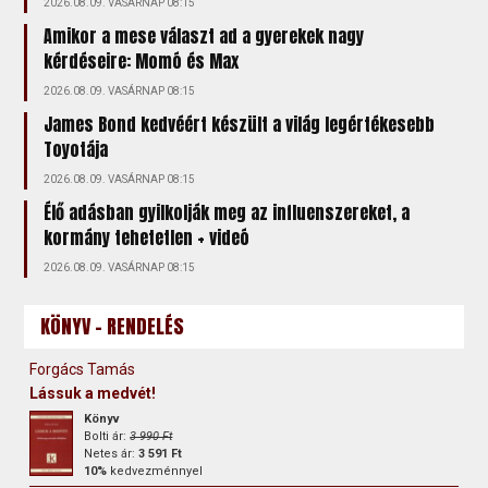
2026.08.09. VASÁRNAP 08:15
Amikor a mese választ ad a gyerekek nagy
kérdéseire: Momó és Max
2026.08.09. VASÁRNAP 08:15
James Bond kedvéért készült a világ legértékesebb
Toyotája
2026.08.09. VASÁRNAP 08:15
Élő adásban gyilkolják meg az influenszereket, a
kormány tehetetlen + videó
2026.08.09. VASÁRNAP 08:15
KÖNYV - RENDELÉS
Forgács Tamás
Lássuk a medvét!
Könyv
Bolti ár:
3 990 Ft
Netes ár:
3 591 Ft
10%
kedvezménnyel