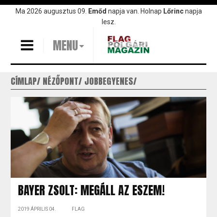
Ugrás
Ma 2026 augusztus 09.
Emőd
napja van. Holnap
Lőrinc
napja
a
lesz.
tartalomra
MENU
CÍMLAP
NÉZŐPONT
JOBBEGYENES
BAYER ZSOLT: MEGÁLL AZ ESZEM!
2019 ÁPRILIS 04.
FLAG