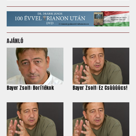
AJÁNLÓ
Bayer Zsolt: Borítékok
Bayer Zsolt: Ez Csúúúúcs!