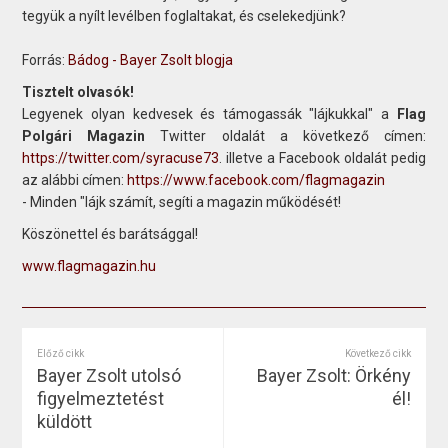
tegyük a nyílt levélben foglaltakat, és cselekedjünk?
Forrás:
Bádog - Bayer Zsolt blogja
Tisztelt olvasók!
Legyenek olyan kedvesek és támogassák "lájkukkal" a
Flag
Polgári Magazin
Twitter oldalát a következő címen:
https://twitter.com/syracuse73
. illetve a Facebook oldalát pedig
az alábbi címen:
https://www.facebook.com/flagmagazin
- Minden "lájk számít, segíti a magazin működését!
Köszönettel és barátsággal!
www.flagmagazin.hu
Előző cikk
Következő cikk
Bayer Zsolt utolsó
Bayer Zsolt: Örkény
figyelmeztetést
él!
küldött