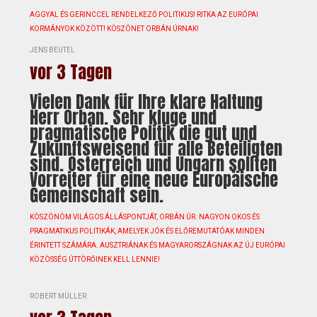
AGGYAL ÉS GERINCCEL RENDELKEZŐ POLITIKUS! RITKA AZ EURÓPAI
KORMÁNYOK KÖZÖTT! KÖSZÖNET ORBÁN ÚRNAK!
JENS BEUTEL
vor 3 Tagen
Vielen Dank für Ihre klare Haltung
Herr Orban. Sehr kluge und
pragmatische Politik die gut und
Zukunftsweisend für alle Beteiligten
sind. Österreich und Ungarn sollten
Vorreiter für eine neue Europäische
Gemeinschaft sein.
KÖSZÖNÖM VILÁGOS ÁLLÁSPONTJÁT, ORBÁN ÚR. NAGYON OKOS ÉS
PRAGMATIKUS POLITIKÁK, AMELYEK JÓK ÉS ELŐREMUTATÓAK MINDEN
ÉRINTETT SZÁMÁRA. AUSZTRIÁNAK ÉS MAGYARORSZÁGNAK AZ ÚJ EURÓPAI
KÖZÖSSÉG ÚTTÖRŐINEK KELL LENNIE!
ROBERT MÜLLER