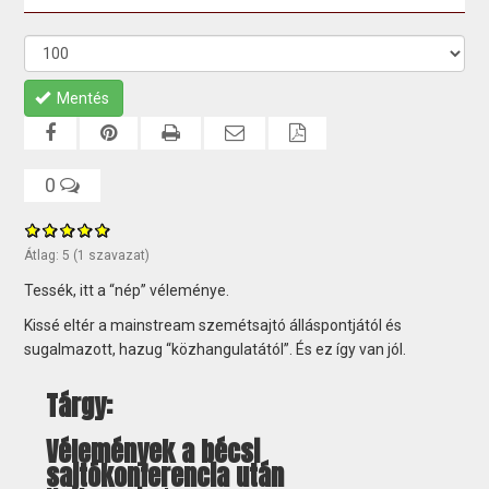
Mentés
0
Átlag:
5
(
1
szavazat)
Tessék, itt a “nép” véleménye.
Kissé eltér a mainstream szemétsajtó álláspontjától és
sugalmazott, hazug “közhangulatától”. És ez így van jól.
Tárgy:
Vélemények a bécsi
sajtókonferencia után