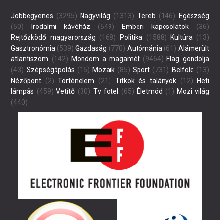
Jobbegyenes
(3295)
Nagyvilág
(1313)
Tereb
(146)
Egészség
(50)
Irodalmi kávéház
(549)
Emberi kapcsolatok
(36)
Rejtőzködő magyarország
(168)
Politika
(1588)
Kultúra
(13)
Gasztronómia
(539)
Gazdaság
(770)
Autómánia
(61)
Alámerült
atlantiszom
(142)
Mondom a magamét
(9464)
Flag gondolja
(43)
Szépségápolás
(15)
Mozaik
(85)
Sport
(731)
Belföld
(13)
Nézőpont
(2)
Történelem
(21)
Titkok és talányok
(12)
Heti
lámpás
(459)
Vetítő
(30)
Tv fotel
(65)
Életmód
(1)
Mozi világ
(440)