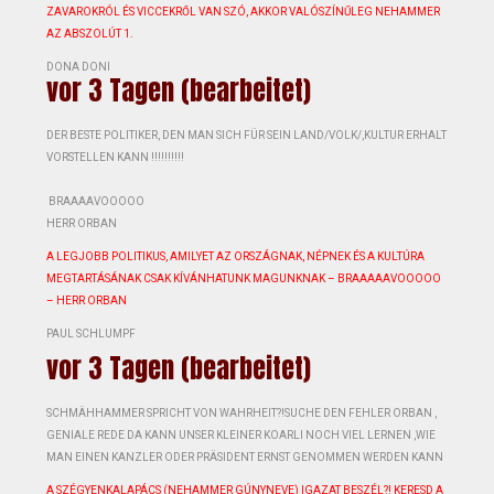
ZAVAROKRÓL ÉS VICCEKRŐL VAN SZÓ, AKKOR VALÓSZÍNŰLEG NEHAMMER
AZ ABSZOLÚT 1.
DONA DONI
vor 3 Tagen (bearbeitet)
DER BESTE POLITIKER, DEN MAN SICH FÜR SEIN LAND/VOLK/,KULTUR ERHALT
VORSTELLEN KANN !!!!!!!!!!️️
BRAAAAVOOOOO
HERR ORBAN
A LEGJOBB POLITIKUS, AMILYET AZ ORSZÁGNAK, NÉPNEK ÉS A KULTÚRA
MEGTARTÁSÁNAK CSAK KÍVÁNHATUNK MAGUNKNAK – BRAAAAAVOOOOO
– HERR ORBAN
PAUL SCHLUMPF
vor 3 Tagen (bearbeitet)
SCHMÄHHAMMER SPRICHT VON WAHRHEIT?!SUCHE DEN FEHLER ORBAN ,
GENIALE REDE ️DA KANN UNSER KLEINER KOARLI NOCH VIEL LERNEN ,WIE
MAN EINEN KANZLER ODER PRÄSIDENT ERNST GENOMMEN WERDEN KANN ️
A SZÉGYENKALAPÁCS (NEHAMMER GÚNYNEVE) IGAZAT BESZÉL?! KERESD A