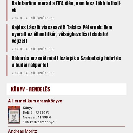
Ha Infantino marad a FIFA élén, nem lesz több futball-
vb
2026.08.06. CSÜTÖRTÖK 19:15
Gajdos László visszaszólt Takács Péternek: Nem
nyaralt az államtitkár, válságkezelési feladatot
végzett
2026.08.06. CSÜTÖRTÖK 19:15
Háborús arzenál miatt lezárják a Szabadság hidat és
a budai rakpartot
2026.08.06. CSÜTÖRTÖK 19:15
KÖNYV - RENDELÉS
A Hermetikum aranykönyve
Könyv
Bolti ár:
13 330 Ft
Netes ár:
11 999 Ft
10%
kedvezménnyel
Andreas Moritz