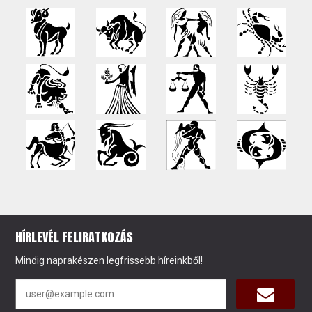
HÍRLEVÉL FELIRATKOZÁS
Mindig naprakészen legfrissebb híreinkből!