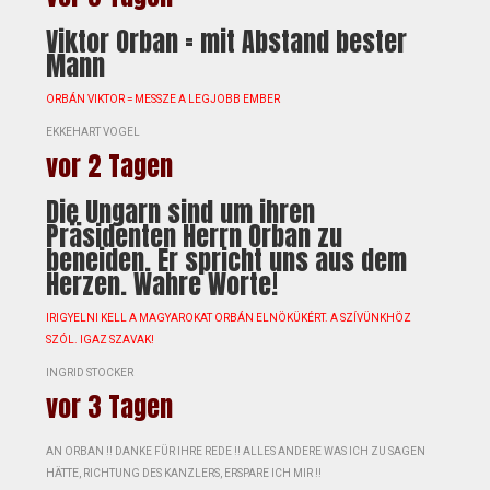
Viktor Orban = mit Abstand bester
Mann
ORBÁN VIKTOR = MESSZE A LEGJOBB EMBER
EKKEHART VOGEL
vor 2 Tagen
Die Ungarn sind um ihren
Präsidenten Herrn Orban zu
beneiden. Er spricht uns aus dem
Herzen. Wahre Worte!
IRIGYELNI KELL A MAGYAROKAT ORBÁN ELNÖKÜKÉRT. A SZÍVÜNKHÖZ
SZÓL. IGAZ SZAVAK!
INGRID STOCKER
vor 3 Tagen
AN ORBAN !! DANKE FÜR IHRE REDE !! ALLES ANDERE WAS ICH ZU SAGEN
HÄTTE, RICHTUNG DES KANZLERS, ERSPARE ICH MIR !!