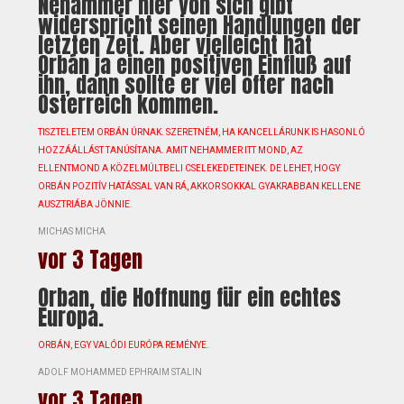
Nehammer hier von sich gibt
widerspricht seinen Handlungen der
letzten Zeit. Aber vielleicht hat
Orbán ja einen positiven Einfluß auf
ihn, dann sollte er viel öfter nach
Österreich kommen.
TISZTELETEM ORBÁN ÚRNAK. SZERETNÉM, HA KANCELLÁRUNK IS HASONLÓ
HOZZÁÁLLÁST TANÚSÍTANA. AMIT NEHAMMER ITT MOND, AZ
ELLENTMOND A KÖZELMÚLTBELI CSELEKEDETEINEK. DE LEHET, HOGY
ORBÁN POZITÍV HATÁSSAL VAN RÁ, AKKOR SOKKAL GYAKRABBAN KELLENE
AUSZTRIÁBA JÖNNIE.
MICHAS MICHA
vor 3 Tagen
Orban, die Hoffnung für ein echtes
Europa.
ORBÁN, EGY VALÓDI EURÓPA REMÉNYE.
ADOLF MOHAMMED EPHRAIM STALIN
vor 3 Tagen