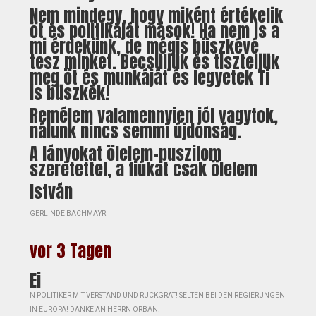
Nem mindegy, hogy miként értékelik
öt és politikáját mások! Ha nem is a
mi érdekünk, de mégis büszkévé
tesz minket. Becsüljük és tiszteljük
meg öt és munkáját és legyetek Ti
is büszkék!
Remélem valamennyien jól vagytok,
nálunk nincs semmi újdonság.
A lányokat ölelem-puszilom
szeretettel, a fiúkat csak ölelem
István
GERLINDE BACHMAYR
vor 3 Tagen
Ei
N POLITIKER MIT VERSTAND UND RÜCKGRAT! SELTEN BEI DEN REGIERUNGEN
IN EUROPA! DANKE AN HERRN ORBAN!