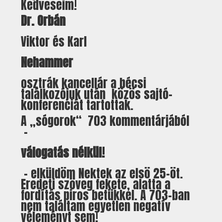
Kedveseim!
Dr. Orbán
Viktor és Karl
Nehammer
osztrák kancellár a bécsi
találkozójuk után közös sajtó-
konferenciát tartottak.
A „sógorok“ 703 kommentárjából
-
válogatás nélkül!
- elküldöm Nektek az elsö 25-öt.
Eredeti szöveg fekete, alatta a
fordítás piros betükkel. A 703-ban
nem találtam egyetlen negatív
véleményt sem!