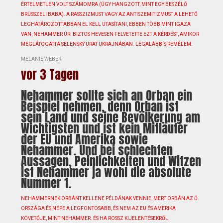
ÉRTELMETLEN VOLT SZÁMOMRA (ÚGY HANGZOTT, MINT EGY BESZÉLŐ
BRÜSSZELI BABA). A RASSZIZMUST VAGY AZ ANTISZEMITIZMUST A LEHETŐ
LEGHATÁROZOTTABBAN EL KELL UTASÍTANI, EBBEN TÖBB MINT IGAZA
VAN, NEHAMMER ÚR. BIZTOS HEVESEN FELVETETTE EZT A KÉRDÉST, AMIKOR
MEGLÁTOGATTA SELENSKY URAT UKRAJNÁBAN. LEGALÁBBIS REMÉLEM.
MELANIE WEBER
vor 3 Tagen
Nehammer sollte sich an Orban ein
Beispiel nehmen, denn Orban ist
sein Land und seine Bevölkerung am
Wichtigsten und ist kein Mitläufer
der EU und Amerika sowie
Nehammer. Und bei schlechten
Aussagen, Peinlichkeiten und Witzen
ist Nehammer ja wohl die absolute
Nummer 1.
NEHAMMERNEK ORBÁNT KELLENE PÉLDÁNAK VENNIE, MERT ORBÁN AZ Ő
ORSZÁGA ÉS NÉPE A LEGFONTOSABB, ÉS NEM AZ EU ÉS AMERIKA
KÖVETŐJE, MINT NEHAMMER. ÉS HA ROSSZ KIJELENTÉSEKRŐL,