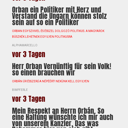
Orban ein Politiker mit Herz und
Verstand die Ungarn können stolz
sein auf so ein Politiker
ORBAN EGY SZIVVEL ÉS ÉSSZEL DOLGOZÓ POLITIKUS. A MAGYAROK
BÜSZKÉK LEHETNEK EGY ILYEN POLITIKUSRA
ALPHAMARCELLO
vor 3 Tagen
Herr Orban Vernünftig für sein Volk!
so einen brauchen wir
ORBÁN ÚR ÉSSZERŰ A NÉPÉÉRT! NEKÜNK KELL EGY ILYEN
BIMPFERLE
vor 3 Tagen
Mein Respekt an Herrn Orbán. So
eine Haltung wünschte ich mir auch
von unserem Kanzler. Das was