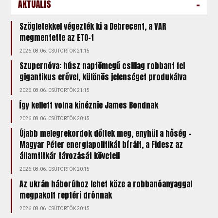
-
AKTUÁLIS
Szögletekkel végezték ki a Debrecent, a VAR
megmentette az ETO-t
2026.08.06. CSÜTÖRTÖK 21:15
Szupernóva: húsz naptömegű csillag robbant fel
gigantikus erővel, különös jelenséget produkálva
2026.08.06. CSÜTÖRTÖK 21:15
Így kellett volna kinéznie James Bondnak
2026.08.06. CSÜTÖRTÖK 20:15
Újabb melegrekordok dőltek meg, enyhül a hőség –
Magyar Péter energiapolitikát bírált, a Fidesz az
államtitkár távozását követeli
2026.08.06. CSÜTÖRTÖK 20:15
Az ukrán háborúhoz lehet köze a robbanóanyaggal
megpakolt reptéri drónnak
2026.08.06. CSÜTÖRTÖK 20:15