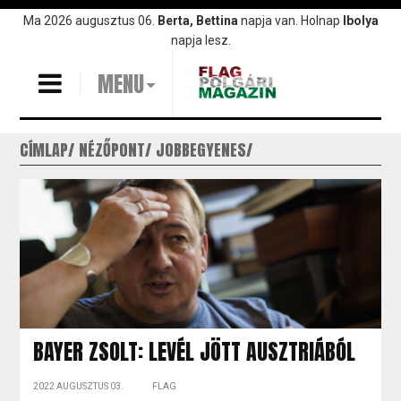
Ugrás
Ma 2026 augusztus 06.
Berta, Bettina
napja van. Holnap
Ibolya
a
napja lesz.
tartalomra
MENU
CÍMLAP
NÉZŐPONT
JOBBEGYENES
BAYER ZSOLT: LEVÉL JÖTT AUSZTRIÁBÓL
2022 AUGUSZTUS 03.
FLAG