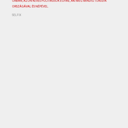
ORBÁN, AZON KEVÉS POLITIKUSOK EGYIKE, AKI MÉG MINDIG TÖRŐDIK
ORSZÁGÁVAL ÉS NÉPÉVEL.
SELFIX