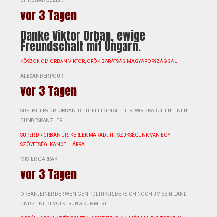
CHRISTIAN LUELIK
vor 3 Tagen
Danke Viktor Orban, ewige
Freundschaft mit Ungarn.
KÖSZÖNÖM ORBÁN VIKTOR, ÖRÖK BARÁTSÁG MAGYARORSZÁGGAL.
ALEXANDER POUR
vor 3 Tagen
SUPER HERR DR. ORBAN. BITTE BLEIBEN SIE HIER. WIR BRAUCHEN EINEN
BUNDESKANZLER
SUPER DR ORBÁN ÚR. KÉRLEK MARADJ ITT SZÜKSÉGÜNK VAN EGY
SZÖVETSÉGI KANCELLÁRRA
MISTER GARRAK
vor 3 Tagen
ORBAN, EINER DER WENIGEN POLITIKER, DER SICH NOCH UM SEIN LAND
UND SEINE BEVÖLKERUNG KÜMMERT.