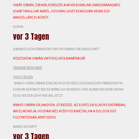
HIBÁT ORBÁN, ZSENIÁLIS BESZÉD ️A MI KIS KOARLINK (KARCSIKÁNK)MÉG
SOKAT TANULHAT ARRÓL, HOGYAN LEHET KOMOLYAN VENNI EGY
KANCELLÁRT, ELNÖKÖT ️.
SONYA
vor 3 Tagen
DANKESCHÖN PRÄSIDENT VIKTOR ORBAN FREUNDSCHAFT
KÖSZÖNÖM ORBÁN VIKTOR ELNÖK BARÁTSÁGÁT
TAMARA REINHARD
VOR 3 TAGEN
: BRAVO HERR ORBAN EINE SEHR GUTE REDE DER EINZIGSTE PRÄSIDENT IN
EUROPA DER SAGT WIE ES WIRKLICH AUSSIEHT UND AUSSEHEN WIRD WENN
ES SO WEITER GEHT WIE BIS JETZT
BRAVÓ ORBÁN ÚR, NAGYON JÓ BESZÉD. AZ EGYETLEN ELNÖK EURÓPÁBAN,
AKI ELMONDJA, HOGYAN NÉZ KI ÉS FOG KINÉZNI, HA A DOLGOK ÚGY
FOLYTATÓDNAK, MINT EDDIG
MARIO SCHMITT
vor 3 Tagen