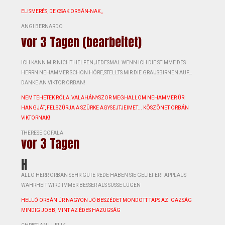
ELISMERÉS, DE CSAK ORBÁN-NAK,,
ANGI BERNARDO
vor 3 Tagen (bearbeitet)
ICH KANN MIR NICHT HELFEN,JEDESMAL WENN ICH DIE STIMME DES
HERRN NEHAMMER SCHON HÖRE,STELLTS MIR DIE GRAUSBIRNEN AUF…
DANKE AN VIKTOR ORBAN!
NEM TEHETEK RÓLA, VALAHÁNYSZOR MEGHALLOM NEHAMMER ÚR
HANGJÁT, FELSZÚRJA A SZÜRKE AGYSEJTJEIMET... KÖSZÖNET ORBÁN
VIKTORNAK!
THERESE COFALA
vor 3 Tagen
H
ALLO HERR ORBAN SEHR GUTE REDE HABEN SIE GELIEFERT APPLAUS
WAHRHEIT WIRD IMMER BESSER ALS SÜSSE LÜGEN
HELLÓ ORBÁN ÚR NAGYON JÓ BESZÉDET MONDOTT TAPS AZ IGAZSÁG
MINDIG JOBB, MINT AZ ÉDES HAZUGSÁG