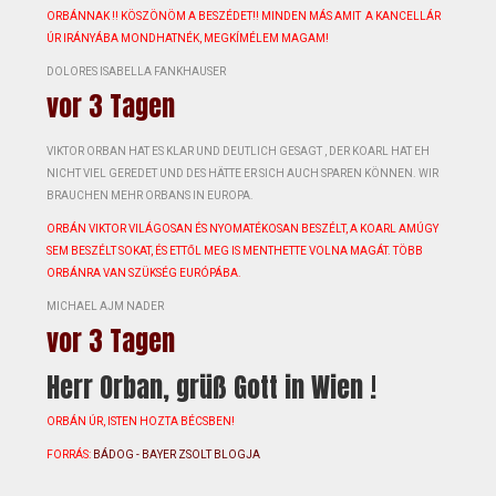
ORBÁNNAK !! KÖSZÖNÖM A BESZÉDET!! MINDEN MÁS AMIT A KANCELLÁR
ÚR IRÁNYÁBA MONDHATNÉK, MEGKÍMÉLEM MAGAM!
DOLORES ISABELLA FANKHAUSER
vor 3 Tagen
VIKTOR ORBAN HAT ES KLAR UND DEUTLICH GESAGT , DER KOARL HAT EH
NICHT VIEL GEREDET UND DES HÄTTE ER SICH AUCH SPAREN KÖNNEN. WIR
BRAUCHEN MEHR ORBANS IN EUROPA.
ORBÁN VIKTOR VILÁGOSAN ÉS NYOMATÉKOSAN BESZÉLT, A KOARL AMÚGY
SEM BESZÉLT SOKAT, ÉS ETTŐL MEG IS MENTHETTE VOLNA MAGÁT. TÖBB
ORBÁNRA VAN SZÜKSÉG EURÓPÁBA.
MICHAEL AJM NADER
vor 3 Tagen
Herr Orban, grüß Gott in Wien !
ORBÁN ÚR, ISTEN HOZTA BÉCSBEN!
FORRÁS:
BÁDOG - BAYER ZSOLT BLOGJA