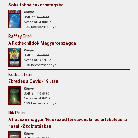
Soha többé cukorbetegség
Könyv
Bolti ár:
4 200 Ft
Netes ár:
3 800 Ft
10%
kedvezménnyel
Raffay Ernő
A Rothschildok Magyarországon
Könyv
Bolti ár:
7 990 Ft
Netes ár:
7 191 Ft
10%
kedvezménnyel
Botka István
Ébredés a Covid-19 után
Könyv
Bolti ár:
4 490 Ft
Netes ár:
4 041 Ft
10%
kedvezménnyel
Illik Péter
A hosszú magyar 16. század törésvonalai és értékelései a
hazai közoktatásban
Könyv