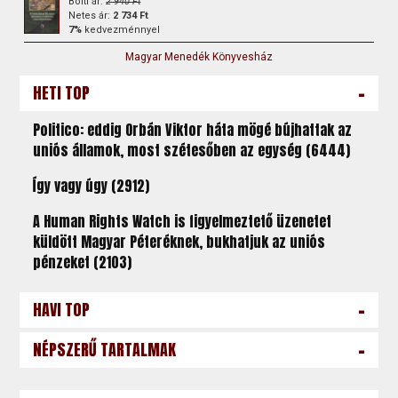
Bolti ár:
2 940 Ft
Netes ár:
2 734 Ft
7%
kedvezménnyel
Magyar Menedék Könyvesház
-
HETI TOP
Politico: eddig Orbán Viktor háta mögé bújhattak az
uniós államok, most szétesőben az egység (6444)
Így vagy úgy (2912)
A Human Rights Watch is figyelmeztető üzenetet
küldött Magyar Péteréknek, bukhatjuk az uniós
pénzeket (2103)
-
HAVI TOP
-
NÉPSZERŰ TARTALMAK