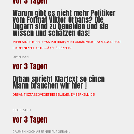
vor 3 Tagen
Warum gibt es nicht mehr Politiker
vom Format Viktor Orbans? Die
Ungarn sind zu beneiden und sie
wissen und schätzen das!
MIÉRT NINCS TÖBB OLYAN POLITIKUS, MINT ORBÁN VIKTOR? A MAGYAROKAT
IRIGYELNI KELL, ÉS TUDJÁK ÉS ÉRTÉKELIK!
OPEN MAN
vor 3 Tagen
Orban spricht Klartext so einen
Mann brauchen wir hier !
ORBÁN TISZTA SZÖVEGET BESZÉL, ILYEN EMBER KELL IDE!
BEATE ZACH
vor 3 Tagen
DAUMEN HOCH ABER NUR FÜR ORBAN,,