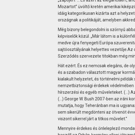
„zapojért”… És azért az eleganciáért, a
Mozartot” üvöltő kretén amerikai kiképz
idáig kategorikusan kizárta azt a helyze
országnak a politikáját, amelyben akkredi
Még bizony belegondolni is szörnyű abba,
képviselők közül. „Már látom is a különfé
medve újra fenyegeti Európa szuverenit
sajtóosztályának helyettes vezetője.Az 
Szerződés szervezete titokban még mindig
Hát ezért. És ez nemcsak elegáns, de ol
és a szabadon választott magyar kormán
kialakult helyzetet, és történelmi példá
nemzetbiztonsági érdekek védelmében el
hírszerzési és egyéb műveleteket. (…) Az 
(…) George W. Bush 2007-ben az iráni ko
mutatja, hogy Teheránban ma is ugyanaz
sem sikerült megdönteni az ötvenöt évvel
viszont sikerrel járt a titkos művelet.”
Mennyire érdekes és önleleplező mondato