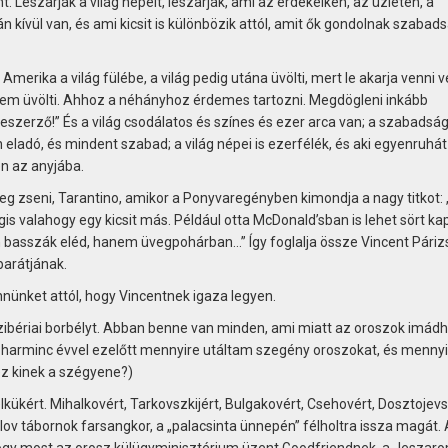
 Leszarják a világ népeit, leszarják, ami az érdekeiken, az üzleten, a
ívül van, és ami kicsit is különbözik attól, amit ők gondolnak szabads
merika a világ fülébe, a világ pedig utána üvölti, mert le akarja venni v
 nem üvölti. Ahhoz a néhányhoz érdemes tartozni. Megdögleni inkább
eszerző!” És a világ csodálatos és színes és ezer arca van; a szabadsá
eladó, és mindent szabad; a világ népei is ezerfélék, és aki egyenruhát
n az anyjába.
eg zseni, Tarantino, amikor a Ponyvaregényben kimondja a nagy titkot: 
gis valahogy egy kicsit más. Például otta McDonald’sban is lehet sört kap
asszák eléd, hanem üvegpohárban…” Így foglalja össze Vincent Páriz
barátjának.
nnünket attól, hogy Vincentnek igaza legyen.
ibériai borbélyt. Abban benne van minden, ami miatt az oroszok imádh
-harminc évvel ezelőtt mennyire utáltam szegény oroszokat, és mennyi
z kinek a szégyene?)
kükért. Mihalkovért, Tarkovszkijért, Bulgakovért, Csehovért, Dosztojevsz
lov tábornok farsangkor, a „palacsinta ünnepén” félholtra issza magát. 