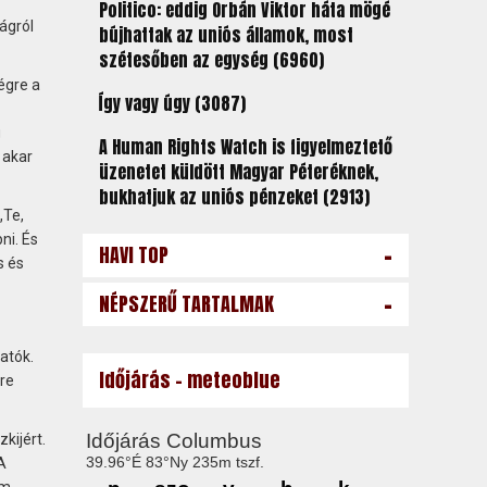
Politico: eddig Orbán Viktor háta mögé
ágról
bújhattak az uniós államok, most
szétesőben az egység (6960)
égre a
Így vagy úgy (3087)
g
A Human Rights Watch is figyelmeztető
 akar
üzenetet küldött Magyar Péteréknek,
bukhatjuk az uniós pénzeket (2913)
„Te,
ni. És
-
HAVI TOP
s és
-
NÉPSZERŰ TARTALMAK
atók.
Időjárás - meteoblue
re
kijért.
A