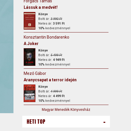
Forgács Tamás
Lássuk a medvét!
Könyv
Bolti ár:
3 990 Ft
Netes ár:
3 591 Ft
10%
kedvezménnyel
Konsztantin Bondarenko
A Joker
Könyv
Bolti ár:
5 499 Ft
Netes ár:
4 949 Ft
10%
kedvezménnyel
Mező Gábor
Aranycsapat a terror idején
Könyv
Bolti ár:
4 999 Ft
Netes ár:
4 499 Ft
10%
kedvezménnyel
Magyar Menedék Könyvesház
-
HETI TOP