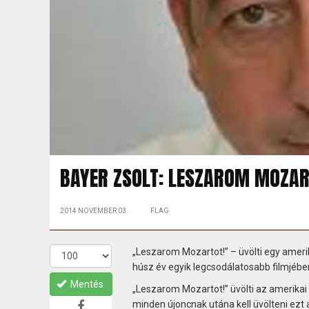
BAYER ZSOLT: LESZAROM MOZART
2014 NOVEMBER 03.
FLAG
„Leszarom Mozartot!” – üvölti egy ameri
húsz év egyik legcsodálatosabb filmjében
Mentés
„Leszarom Mozartot!” üvölti az amerikai 
minden újoncnak utána kell üvölteni ezt 