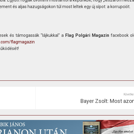
ba. Együtt fogják üvölteni mostantól a képünkbe, hogy „leszarom Mozar
ent és aljas hazugságokon túl most leltek egy új sípot: a korrupciót.
sek és támogassák "lájkukkal" a
Flag Polgári Magazin
facebook old
k.com/flagmagazin
működését!
Követke
Bayer Zsolt: Most azon