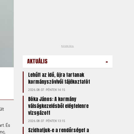
hirdetés
-
AKTUÁLIS
Lehűlt az idő, újra tartanak
kormányszóvivői tájékoztatót
2026.08.07. PÉNTEK 14:15
Bóka János: A kormány
válságkezelésből elégtelenre
lt
vizsgázott
2026.08.07. PÉNTEK 13:15
rt. És
Szidhatjuk-e a rendőrséget a
nc,