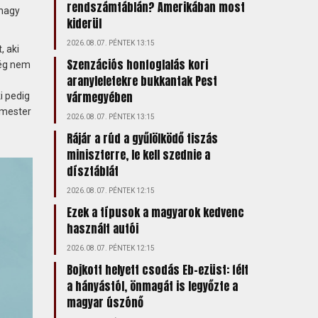
rendszámtáblán? Amerikában most
 nagy
kiderül
2026.08.07. PÉNTEK 13:15
, aki
Szenzációs honfoglalás kori
még nem
aranyleletekre bukkantak Pest
vármegyében
i pedig
rmester
2026.08.07. PÉNTEK 13:15
Rájár a rúd a gyűlölködő tiszás
miniszterre, le kell szednie a
dísztáblát
2026.08.07. PÉNTEK 12:15
Ezek a típusok a magyarok kedvenc
használt autói
2026.08.07. PÉNTEK 12:15
Bojkott helyett csodás Eb-ezüst: félt
a hányástól, önmagát is legyőzte a
magyar úszónő