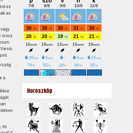
om
ind ez
nak az
 vagy
z orosz
érium
 Varsói
zeti.
ország
e a
Horoszkóp
álása.
ságát
ban
hilében
, és