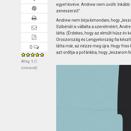
egyet kivéve. Andrew nem üvölti. Inkább 
zeneszerző”.
Andrew nem bírja kimondani, hogy „lesza
Szibériát is vállalta a szerelméért, Andr
látta. (Érdekes, hogy az elmúlt húsz év k
Oroszország és Lengyelország fia készíte
látta már, az nézze meg újra. Hogy friss
0
azt ordítja a pofánkba, hogy „leszarom M
Átlag:
5
(
1
szavazat)