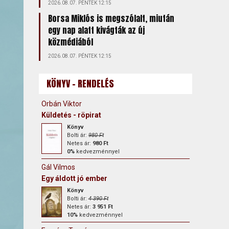
2026.08.07. PÉNTEK 12:15
Borsa Miklós is megszólalt, miután
egy nap alatt kivágták az új
közmédiából
2026.08.07. PÉNTEK 12:15
KÖNYV - RENDELÉS
Orbán Viktor
Küldetés - röpirat
Könyv
Bolti ár:
980 Ft
Netes ár:
980 Ft
0%
kedvezménnyel
Gál Vilmos
Egy áldott jó ember
Könyv
Bolti ár:
4 390 Ft
Netes ár:
3 951 Ft
10%
kedvezménnyel