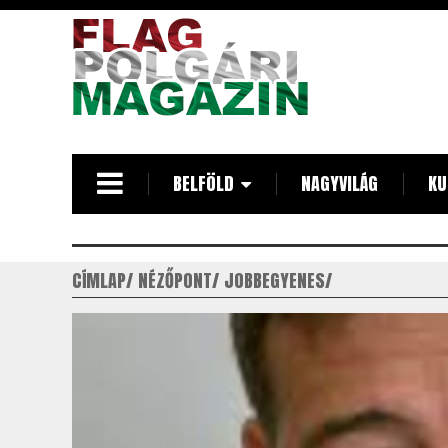
Ugrás
a
tartalomra
BELFÖLD
NAGYVILÁG
KU
CÍMLAP
NÉZŐPONT
JOBBEGYENES