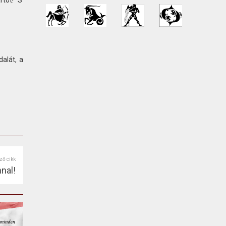
tot!” S
alát, a
ző cikk
nal!