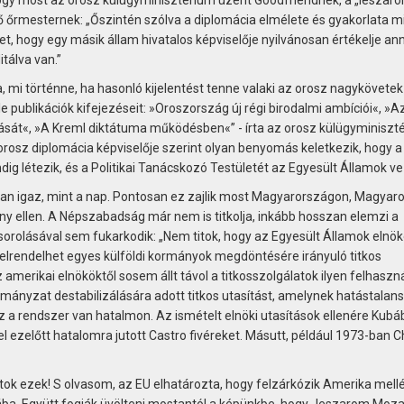
hogy most az orosz külügyminisztérium üzent Goodfriendnek, a „leszar
ő őrmesternek: „Őszintén szólva a diplomácia elmélete és gyakorlata m
tet, hogy egy másik állam hivatalos képviselője nyilvánosan értékelje an
tálva van.”
 mi történne, ha hasonló kijelentést tenne valaki az orosz nagykövetek
le publikációk kifejezéseit: »Oroszország új régi birodalmi ambíciói«, »A
ását«, »A Kreml diktátuma működésben«” - írta az orosz külügyminiszt
orosz diplomácia képviselője szerint olyan benyomás keletkezik, hogy a
 létezik, és a Politikai Tanácskozó Testületét az Egyesült Államok ve
yan igaz, mint a nap. Pontosan ez zajlik most Magyarországon, Magyar
y ellen. A Népszabadság már nem is titkolja, inkább hosszan elemzi a
k sorolásával sem fukarkodik: „Nem titok, hogy az Egyesült Államok elnök
rendelhet egyes külföldi kormányok megdöntésére irányuló titkos
amerikai elnököktől sosem állt távol a titkosszolgálatok ilyen felhaszn
rmányzat destabilizálására adott titkos utasítást, amelynek hatástalan
 a rendszer van hatalmon. Az ismételt elnöki utasítások ellenére Kubá
 ezelőtt hatalomra jutott Castro fivéreket. Másutt, például 1973-ban C
k ezek! S olvasom, az EU elhatározta, hogy felzárkózik Amerika mellé