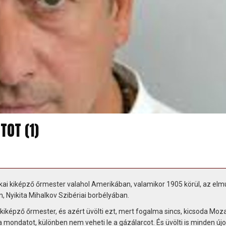
OT (1)
kai kiképző őrmester valahol Amerikában, valamikor 1905 körül, az elmú
, Nyikita Mihalkov Szibériai borbélyában.
kiképző őrmester, és azért üvölti ezt, mert fogalma sincs, kicsoda Moza
a mondatot, különben nem veheti le a gázálarcot. És üvölti is minden újo