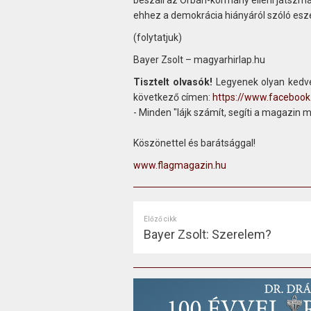
beszáll az Orbán-kormány elleni játszmá
ehhez a demokrácia hiányáról szóló eszem
(folytatjuk)
Bayer Zsolt – magyarhirlap.hu
Tisztelt olvasók!
Legyenek olyan kedve
következő címen:
https://www.faceboo
- Minden "lájk számít, segíti a magazin 
Köszönettel és barátsággal!
www.flagmagazin.hu
Előző cikk
Bayer Zsolt: Szerelem?