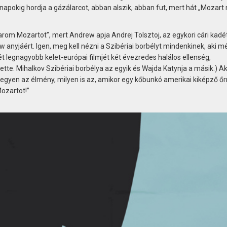
napokig hordja a gázálarcot, abban alszik, abban fut, mert hát „Mozart
rom Mozartot”, mert Andrew apja Andrej Tolsztoj, az egykori cári kadét
ew anyjáért. Igen, meg kell nézni a Szibériai borbélyt mindenkinek, aki 
ét legnagyobb kelet-európai filmjét két évezredes halálos ellenség,
tte. Mihalkov Szibériai borbélya az egyik és Wajda Katynja a másik.) Ak
 legyen az élmény, milyen is az, amikor egy kőbunkó amerikai kiképző ő
ozartot!”