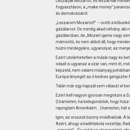
Leszarják Mozartot, és leszarnak mindent.
fogyasztáson, a „make money” parancsán k
és demokráciáról.
„Leszarom Mozartot!” – üvölti a kőbunkó A
gázálarcot. De mindig akad néhány, aki
gázálarcban, de „Mozart igenis nagy zen
mámorító, és nem abból áll, hogy minden 
húzni mindegyikre, ugyanolyat, az menje
Ezért utolérhetetlen a másik nagy és bet
odaát is ugyanaz a szar van, mint itt, mé
képzeld, nem valami műanyag pohárban b
Európa lényegét az ő kedves gengszter 
Talán már egy hajszál sem választ el be
Ezért kell nagyon gyorsan megnézni a Sz
(Uramisten, ha belegondolok, hogy húsz
rajongtam Amerikáért… Uramisten, hát e
Igen, az oroszok bizony imádhatóak. A lel
Azért, ahogy a kadétiskola vezetője, Rad