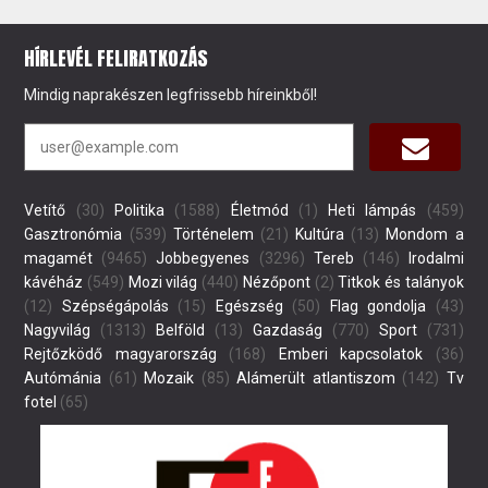
HÍRLEVÉL FELIRATKOZÁS
Mindig naprakészen legfrissebb híreinkből!
Vetítő
(30)
Politika
(1588)
Életmód
(1)
Heti lámpás
(459)
Gasztronómia
(539)
Történelem
(21)
Kultúra
(13)
Mondom a
magamét
(9465)
Jobbegyenes
(3296)
Tereb
(146)
Irodalmi
kávéház
(549)
Mozi világ
(440)
Nézőpont
(2)
Titkok és talányok
(12)
Szépségápolás
(15)
Egészség
(50)
Flag gondolja
(43)
Nagyvilág
(1313)
Belföld
(13)
Gazdaság
(770)
Sport
(731)
Rejtőzködő magyarország
(168)
Emberi kapcsolatok
(36)
Autómánia
(61)
Mozaik
(85)
Alámerült atlantiszom
(142)
Tv
fotel
(65)