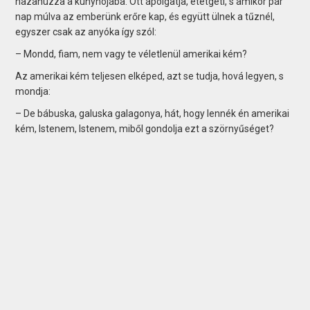
hazahúzza a kunyhójába. Ott ápolgatja, etetgeti, s amikor pár
nap múlva az emberünk erőre kap, és együtt ülnek a tűznél,
egyszer csak az anyóka így szól:
– Mondd, fiam, nem vagy te véletlenül amerikai kém?
Az amerikai kém teljesen elképed, azt se tudja, hová legyen, s
mondja:
– De bábuska, galuska galagonya, hát, hogy lennék én amerikai
kém, Istenem, Istenem, miből gondolja ezt a szörnyűséget?