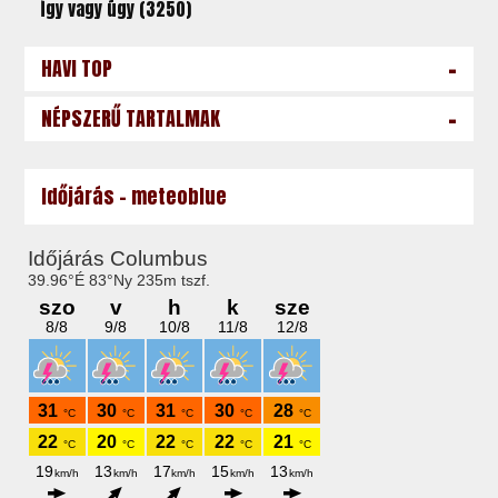
Így vagy úgy (3250)
-
HAVI TOP
-
NÉPSZERŰ TARTALMAK
Időjárás - meteoblue