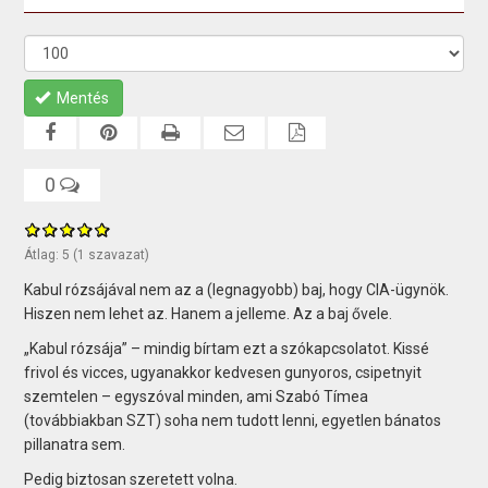
Mentés
0
Átlag:
5
(
1
szavazat)
Kabul rózsájával nem az a (legnagyobb) baj, hogy CIA-ügynök.
Hiszen nem lehet az. Hanem a jelleme. Az a baj ővele.
„Kabul rózsája” – mindig bírtam ezt a szókapcsolatot. Kissé
frivol és vicces, ugyanakkor kedvesen gunyoros, csipetnyit
szemtelen – egyszóval minden, ami Szabó Tímea
(továbbiakban SZT) soha nem tudott lenni, egyetlen bánatos
pillanatra sem.
Pedig biztosan szeretett volna.