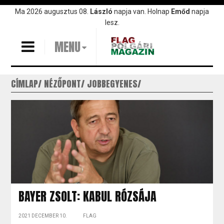
Ugrás
Ma 2026 augusztus 08.
László
napja van. Holnap
Emőd
napja
a
lesz.
tartalomra
MENU
CÍMLAP
NÉZŐPONT
JOBBEGYENES
BAYER ZSOLT: KABUL RÓZSÁJA
2021 DECEMBER 10.
FLAG