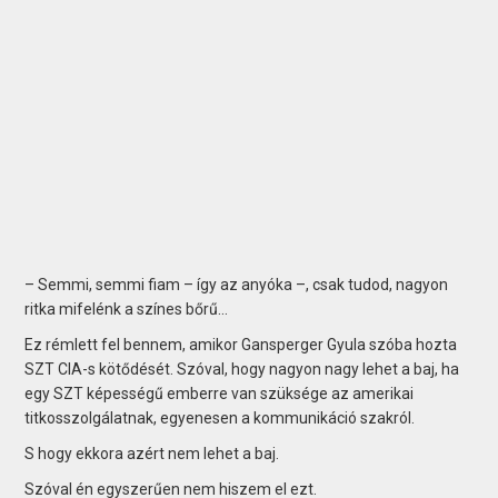
– Semmi, semmi fiam – így az anyóka –, csak tudod, nagyon
ritka mifelénk a színes bőrű…
Ez rémlett fel bennem, amikor Gansperger Gyula szóba hozta
SZT CIA-s kötődését. Szóval, hogy nagyon nagy lehet a baj, ha
egy SZT képességű emberre van szüksége az amerikai
titkosszolgálatnak, egyenesen a kommunikáció szakról.
S hogy ekkora azért nem lehet a baj.
Szóval én egyszerűen nem hiszem el ezt.