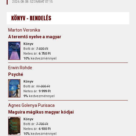
2026.08.08. SZOMBAT 07:15
KÖNYV - RENDELÉS
Marton Veronika
A teremtő nyelve a magyar
Könyv
Bolti ár:
7 500 Ft
Netes ár:
6 750 Ft
10%
kedvezménnyel
Erwin Rohde
Psyché
Könyv
Bolti ár:
11 000 Ft
Netes ár:
9 999 Ft
9%
kedvezménnyel
Agnes Golenya Purisaca
Maguira mágikus magyar kódjai
Könyv
Bolti ár:
7 700 Ft
Netes ár:
6 930 Ft
10%
kedvezménnyel