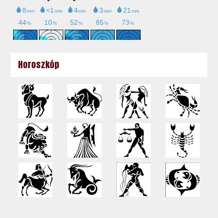
Horoszkóp