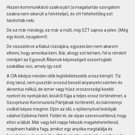
Hiszen kommunikáció szakra járt (a magatartás-szorgalom
szakra nem sikerült a felvételije), és ott feltehetőleg ezt
tanították neki.
De ez már mindegy, ez már a múlt, míg SZT sajnos a jelen. (Még
egy kicsit, nyugalom!)
De visszatérve a Kabul rózsájára, egyszerűen nem akarom
elhinni, hogy amerikai kém. Bár, ahogy ezt leírtam, fel is rémlett
mindjárt az Egyesült Államok képességeit összefoglaló
szakállas vicc, amely így szól:
A CIA kiképzi minden idők legtökéletesebb orosz kémjét. Tíz
évig tanul, nem pusztán oroszul beszél anyanyelvi szinten és
akcentus nélkül, de ismer vagy húsz oroszországi kisebb
nyelvet és nyelvjárást, kívülről fújja a teljes orosz történelmet, a
Szovjetunió Kommunista Pártjának történetét, és bármennyi
vodkát képes meginni. Eljön az idő, s ejtőernyővel ledobják
valahol Szibéria felett. Földet ér, de olyan szerencsétlenül, hogy
eltöri a lábát. Már vagy két napja fekszik magatehetetlenül,
majdnem halálra fagy, amikor egy anyóka megtalálja és