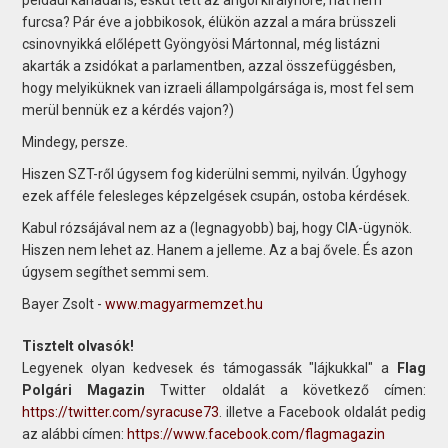
furcsa? Pár éve a jobbikosok, élükön azzal a mára brüsszeli
csinovnyikká előlépett Gyöngyösi Mártonnal, még listázni
akarták a zsidókat a parlamentben, azzal összefüggésben,
hogy melyiküknek van izraeli állampolgársága is, most fel sem
merül bennük ez a kérdés vajon?)
Mindegy, persze.
Hiszen SZT-ről úgysem fog kiderülni semmi, nyilván. Úgyhogy
ezek afféle felesleges képzelgések csupán, ostoba kérdések.
Kabul rózsájával nem az a (legnagyobb) baj, hogy CIA-ügynök.
Hiszen nem lehet az. Hanem a jelleme. Az a baj ővele. És azon
úgysem segíthet semmi sem.
Bayer Zsolt -
www.magyarmemzet.hu
Tisztelt olvasók!
Legyenek olyan kedvesek és támogassák "lájkukkal" a
Flag
Polgári Magazin
Twitter oldalát a következő címen:
https://twitter.com/syracuse73
. illetve a Facebook oldalát pedig
az alábbi címen:
https://www.facebook.com/flagmagazin