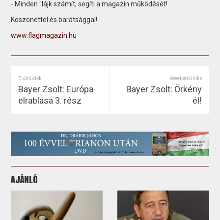
- Minden "lájk számít, segíti a magazin működését!
Köszönettel és barátsággal!
www.flagmagazin.hu
Előző cikk
Következő cikk
Bayer Zsolt: Európa
Bayer Zsolt: Örkény
elrablása 3. rész
él!
AJÁNLÓ