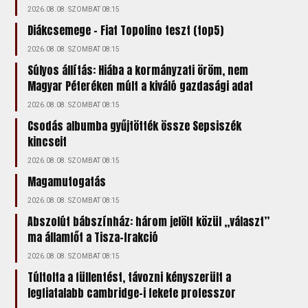
2026.08.08. SZOMBAT 08:15
Diákcsemege – Fiat Topolino teszt (top5)
2026.08.08. SZOMBAT 08:15
Súlyos állítás: Hiába a kormányzati öröm, nem
Magyar Péteréken múlt a kiváló gazdasági adat
2026.08.08. SZOMBAT 08:15
Csodás albumba gyűjtötték össze Sepsiszék
kincseit
2026.08.08. SZOMBAT 08:15
Magamutogatás
2026.08.08. SZOMBAT 08:15
Abszolút bábszínház: három jelölt közül „választ”
ma államfőt a Tisza-frakció
2026.08.08. SZOMBAT 08:15
Túltolta a füllentést, távozni kényszerült a
legfiatalabb cambridge-i fekete professzor