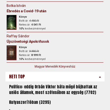
Botka István
Ébredés a Covid-19 után
Könyv
Bolti ár:
4 490 Ft
Netes ár:
4 041 Ft
10%
kedvezménnyel
Raffay Sándor
Újszövetségi Apokrifusok
Könyv
Bolti ár:
9 990 Ft
Netes ár:
8 999 Ft
10%
kedvezménnyel
Magyar Menedék Könyvesház
-
HETI TOP
Politico: eddig Orbán Viktor háta mögé bújhattak az
uniós államok, most szétesőben az egység (7702)
Kutyaszorítóban (3295)