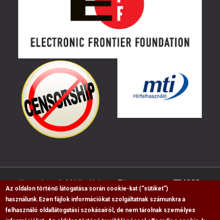
Kapcsolat
Médiaajánlat
Impresszum
GDPR
Az oldalon történő látogatása során cookie-kat (“sütiket”)
használunk.
Ezen fájlok információkat szolgáltatnak számunkra a
felhasználó oldallátogatási szokásairól, de nem tárolnak személyes
RSS