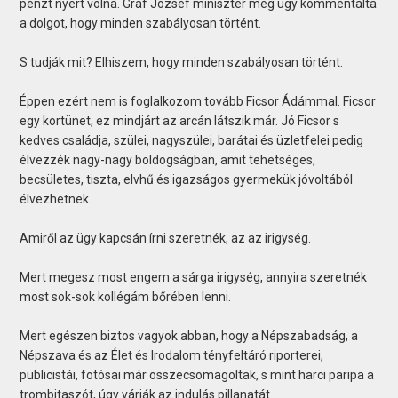
pénzt nyert volna. Gráf József miniszter meg úgy kommentálta
a dolgot, hogy minden szabályosan történt.
S tudják mit? Elhiszem, hogy minden szabályosan történt.
Éppen ezért nem is foglalkozom tovább Ficsor Ádámmal. Ficsor
egy kortünet, ez mindjárt az arcán látszik már. Jó Ficsor s
kedves családja, szülei, nagyszülei, barátai és üzletfelei pedig
élvezzék nagy-nagy boldogságban, amit tehetséges,
becsületes, tiszta, elvhű és igazságos gyermekük jóvoltából
élvezhetnek.
Amiről az ügy kapcsán írni szeretnék, az az irigység.
Mert megesz most engem a sárga irigység, annyira szeretnék
most sok-sok kollégám bőrében lenni.
Mert egészen biztos vagyok abban, hogy a Népszabadság, a
Népszava és az Élet és Irodalom tényfeltáró riporterei,
publicistái, fotósai már összecsomagoltak, s mint harci paripa a
trombitaszót, úgy várják az indulás pillanatát.