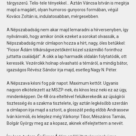
tárgyszerű. Telis-tele tényekkel… Aztán Váncsa István is megírja
majd a magáét, olyan humoros-gunyoros formában, végül
Kovács Zoltán is, indulatosabban, mérgesebben.
A Népszabadság nem akar majd lemaradni a hírversenyben, így
nyilvánvaló, hogy amikor önök ezeket a sorokat olvassák, a
Népszabadság már címlapon hozza a hírt, nagy, öles betűkkel:
"Ficsor Ádám titkárságvezetőként közel százmillió forinthoz
juttatta családját". A cikk a lap harmadik oldalán folytatódik, ott
keressék. Vezércikk holnap olvasható a témáról, a mindig bátor,
igazságos Révész Sándor írja majd, esetleg Nagy N. Péter.
A Népszava késni fog pár napot. Maximum kettőt. Ugyanis
nagyon elkötelezett az MSZP-nek, és kínos lesz neki ez az ügy,
mindenképpen. De 48 óra elteltével felülkerekedik az újságírói
tisztesség és a szakma tisztelete, így aztán legkésőbb szerdán
a címlapon írja majd a sztorit, a glosszát pedig előbb Andrassew
Iván körmöli, és leleplez még Várkonyi Tibor, Mészáros Tamás,
Bolgár György meg az a kopasz, akinek elfelejtettem a nevét.