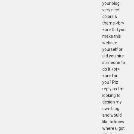
your blog..
very nice
colors &
theme.<br>
<br> Did you
make this
website
yourself or
did you hire
someone to
do it <br>
<br> for
you? Plz
reply as I'm
looking to
design my
own blog
and would
like to know
where u got