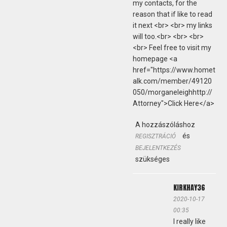
my contacts, for the
reason that if like to read
it next <br> <br> my links
will too.<br> <br> <br>
<br> Feel free to visit my
homepage <a
href="https://www.homet
alk.com/member/49120
050/morganeleighhttp://
Attorney">Click Here</a>
A hozzászóláshoz
és
REGISZTRÁCIÓ
BEJELENTKEZÉS
szükséges
KIRKHAY36
2020-10-17
00:35
I really like