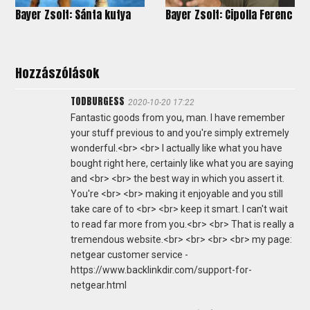
Bayer Zsolt: Sánta kutya
Bayer Zsolt: Cipolla Ferenc
Hozzászólások
TODBURGESS
2020-10-20 17:22
Fantastic goods from you, man. I have remember
your stuff previous to and you're simply extremely
wonderful.<br> <br> I actually like what you have
bought right here, certainly like what you are saying
and <br> <br> the best way in which you assert it.
You're <br> <br> making it enjoyable and you still
take care of to <br> <br> keep it smart. I can't wait
to read far more from you.<br> <br> That is really a
tremendous website.<br> <br> <br> <br> my page:
netgear customer service -
https://www.backlinkdir.com/support-for-
netgear.html