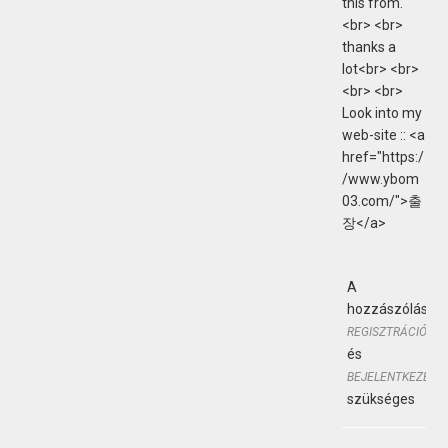
this from.
<br> <br>
thanks a
lot<br> <br>
<br> <br>
Look into my
web-site :: <a
href="https:/
/www.ybom
03.com/">출
장</a>
A
hozzászólásho
REGISZTRÁCIÓ
és
BEJELENTKEZÉS
szükséges