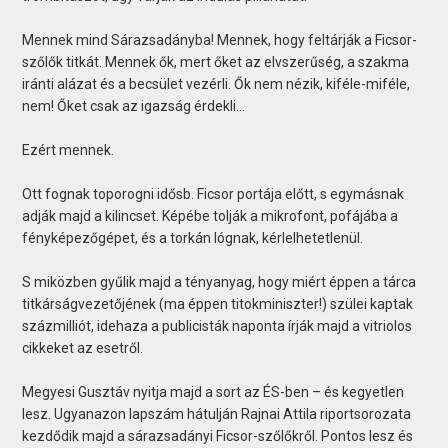
Mennek mind Sárazsadányba! Mennek, hogy feltárják a Ficsor-
szőlők titkát. Mennek ők, mert őket az elvszerűség, a szakma
iránti alázat és a becsület vezérli. Ők nem nézik, kiféle-miféle,
nem! Őket csak az igazság érdekli…
Ezért mennek.
Ott fognak toporogni idősb. Ficsor portája előtt, s egymásnak
adják majd a kilincset. Képébe tolják a mikrofont, pofájába a
fényképezőgépet, és a torkán lógnak, kérlelhetetlenül.
S miközben gyűlik majd a tényanyag, hogy miért éppen a tárca
titkárságvezetőjének (ma éppen titokminiszter!) szülei kaptak
százmilliót, idehaza a publicisták naponta írják majd a vitriolos
cikkeket az esetről.
Megyesi Gusztáv nyitja majd a sort az ÉS-ben – és kegyetlen
lesz. Ugyanazon lapszám hátulján Rajnai Attila riportsorozata
kezdődik majd a sárazsadányi Ficsor-szőlőkről. Pontos lesz és