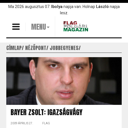
Ugrás
Ma 2026 augusztus 07.
Ibolya
napja van. Holnap
László
napja
a
lesz.
tartalomra
MENU
CÍMLAP
NÉZŐPONT
JOBBEGYENES
BAYER ZSOLT: IGAZSÁGVÁGY
2009 ÁPRILIS 27.
FLAG