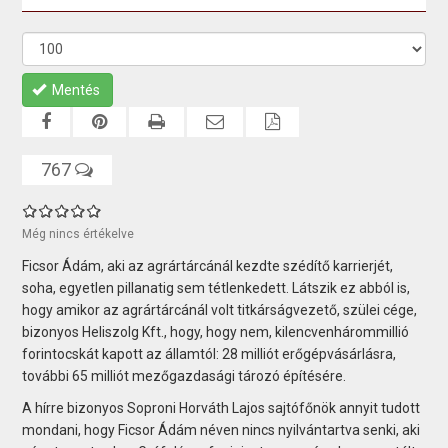
Mentés
767
Még nincs értékelve
Ficsor Ádám, aki az agrártárcánál kezdte szédítő karrierjét,
soha, egyetlen pillanatig sem tétlenkedett. Látszik ez abból is,
hogy amikor az agrártárcánál volt titkárságvezető, szülei cége,
bizonyos Heliszolg Kft., hogy, hogy nem, kilencvenhárommillió
forintocskát kapott az államtól: 28 milliót erőgépvásárlásra,
további 65 milliót mezőgazdasági tározó építésére.
A hírre bizonyos Soproni Horváth Lajos sajtófőnök annyit tudott
mondani, hogy Ficsor Ádám néven nincs nyilvántartva senki, aki