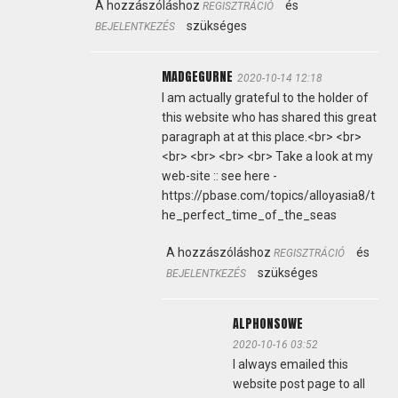
A hozzászóláshoz
és
REGISZTRÁCIÓ
szükséges
BEJELENTKEZÉS
MADGEGURNE
2020-10-14 12:18
I am actually grateful to the holder of
this website who has shared this great
paragraph at at this place.<br> <br>
<br> <br> <br> <br> Take a look at my
web-site :: see here -
https://pbase.com/topics/alloyasia8/t
he_perfect_time_of_the_seas
A hozzászóláshoz
és
REGISZTRÁCIÓ
szükséges
BEJELENTKEZÉS
ALPHONSOWE
2020-10-16 03:52
I always emailed this
website post page to all