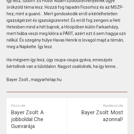
Így lesz, tudom. És Ficsor Ádám szőlőültetvényeinek ügye
örökzöld téma lesz. Hozzá fog tapadni Ficsorhoz és az MSZP-
hez, mint a guanó… Mert gondoskodik erről a kérlelhetetlen
igazságérzet és igazságszeretet. És erről fog zengeni a Heti
Hetesben mind a hét bajnok, a Hócipőben külön Farkasházy,
mert hiába veszi meg kilóra a PÁRT, azért ezt ő sem hagyja szó
nélkül. És szegény hülye Havas Henrik is lovagol majd a témán,
meg a Napkelte. Így lesz.
Ha mégsem így lesz, úgy csupa-csupa gyáva, emeszpés
bértollnok van a túloldalon. Nagyot csalódnék, ha így lenne…
Bayer Zsolt , magyarhirlap.hu
Előző cikk
Következő cikk
Bayer Zsolt: A
Bayer Zsolt: Most
jobboldal Che
azonnal!
Guevarája