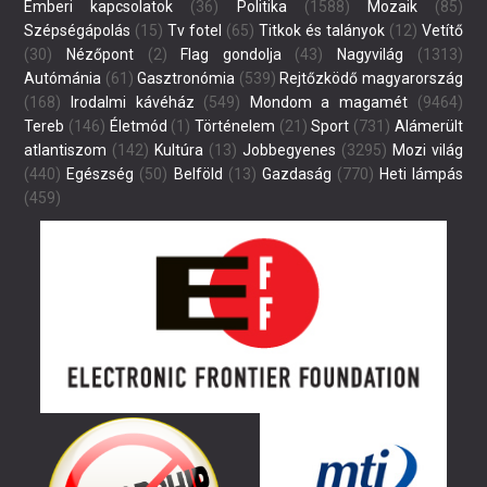
Emberi kapcsolatok
(36)
Politika
(1588)
Mozaik
(85)
Szépségápolás
(15)
Tv fotel
(65)
Titkok és talányok
(12)
Vetítő
(30)
Nézőpont
(2)
Flag gondolja
(43)
Nagyvilág
(1313)
Autómánia
(61)
Gasztronómia
(539)
Rejtőzködő magyarország
(168)
Irodalmi kávéház
(549)
Mondom a magamét
(9464)
Tereb
(146)
Életmód
(1)
Történelem
(21)
Sport
(731)
Alámerült
atlantiszom
(142)
Kultúra
(13)
Jobbegyenes
(3295)
Mozi világ
(440)
Egészség
(50)
Belföld
(13)
Gazdaság
(770)
Heti lámpás
(459)