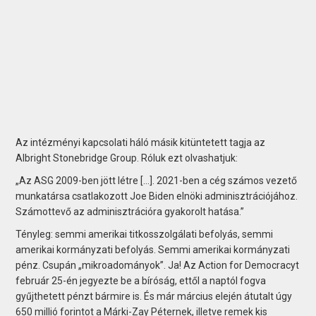
Az intézményi kapcsolati háló másik kitüntetett tagja az
Albright Stonebridge Group. Róluk ezt olvashatjuk:
„Az ASG 2009-ben jött létre […]. 2021-ben a cég számos vezető
munkatársa csatlakozott Joe Biden elnöki adminisztrációjához.
Számottevő az adminisztrációra gyakorolt hatása.”
Tényleg: semmi amerikai titkosszolgálati befolyás, semmi
amerikai kormányzati befolyás. Semmi amerikai kormányzati
pénz. Csupán „mikroadományok”. Ja! Az Action for Democracyt
február 25-én jegyezte be a bíróság, ettől a naptól fogva
gyűjthetett pénzt bármire is. És már március elején átutalt úgy
650 millió forintot a Márki-Zay Péternek, illetve remek kis