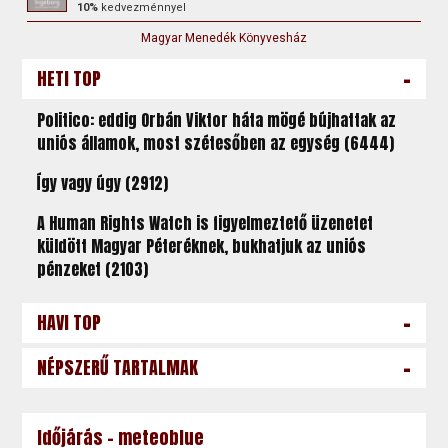
10%
kedvezménnyel
Magyar Menedék Könyvesház
-
HETI TOP
Politico: eddig Orbán Viktor háta mögé bújhattak az
uniós államok, most szétesőben az egység (6444)
Így vagy úgy (2912)
A Human Rights Watch is figyelmeztető üzenetet
küldött Magyar Péteréknek, bukhatjuk az uniós
pénzeket (2103)
-
HAVI TOP
-
NÉPSZERŰ TARTALMAK
Időjárás - meteoblue