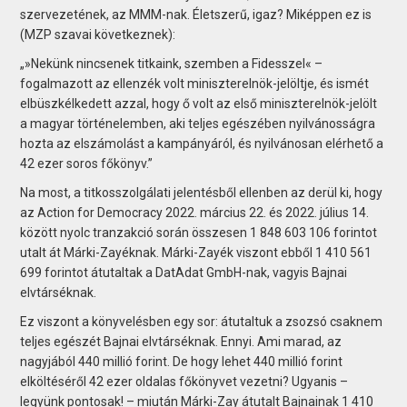
szervezetének, az MMM-nak. Életszerű, igaz? Miképpen ez is
(MZP szavai következnek):
„»Nekünk nincsenek titkaink, szemben a Fidesszel« –
fogalmazott az ellenzék volt miniszterelnök-jelöltje, és ismét
elbüszkélkedett azzal, hogy ő volt az első miniszterelnök-jelölt
a magyar történelemben, aki teljes egészében nyilvánosságra
hozta az elszámolást a kampányáról, és nyilvánosan elérhető a
42 ezer soros főkönyv.”
Na most, a titkosszolgálati jelentésből ellenben az derül ki, hogy
az Action for Democracy 2022. március 22. és 2022. július 14.
között nyolc tranzakció során összesen 1 848 603 106 forintot
utalt át Márki-Zayéknak. Márki-Zayék viszont ebből 1 410 561
699 forintot átutaltak a DatAdat GmbH-nak, vagyis Bajnai
elvtárséknak.
Ez viszont a könyvelésben egy sor: átutaltuk a zsozsó csaknem
teljes egészét Bajnai elvtárséknak. Ennyi. Ami marad, az
nagyjából 440 millió forint. De hogy lehet 440 millió forint
elköltéséről 42 ezer oldalas főkönyvet vezetni? Ugyanis –
legyünk pontosak! – miután Márki-Zay átutalt Bajnainak 1 410