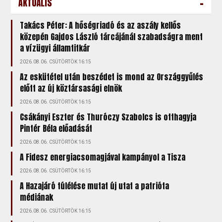
-
AKTUÁLIS
Takács Péter: A hőségriadó és az aszály kellős
közepén Gajdos László tárcájánál szabadságra ment
a vízügyi államtitkár
2026.08.06. CSÜTÖRTÖK 16:15
Az eskütétel után beszédet is mond az Országgyűlés
előtt az új köztársasági elnök
2026.08.06. CSÜTÖRTÖK 16:15
Csákányi Eszter és Thuróczy Szabolcs is otthagyja
Pintér Béla előadását
2026.08.06. CSÜTÖRTÖK 16:15
A Fidesz energiacsomagjával kampányol a Tisza
2026.08.06. CSÜTÖRTÖK 16:15
A Hazajáró túlélése mutat új utat a patrióta
médiának
2026.08.06. CSÜTÖRTÖK 16:15