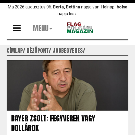
Ugrás
Ma 2026 augusztus 06.
Berta, Bettina
napja van. Holnap
Ibolya
a
napja lesz.
tartalomra
MENU
CÍMLAP
NÉZŐPONT
JOBBEGYENES
BAYER ZSOLT: FEGYVEREK VAGY
DOLLÁROK