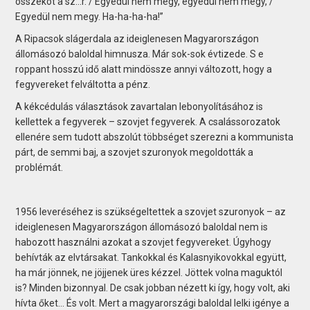
összeköt a sz…r. / Egyedül nem megy, egyedül nem megy, /
Egyedül nem megy. Ha-ha-ha-ha!”
A Ripacsok slágerdala az ideiglenesen Magyarországon
állomásozó baloldal himnusza. Már sok-sok évtizede. S e
roppant hosszú idő alatt mindössze annyi változott, hogy a
fegyvereket felváltotta a pénz.
A kékcédulás választások zavartalan lebonyolításához is
kellettek a fegyverek – szovjet fegyverek. A csalássorozatok
ellenére sem tudott abszolút többséget szerezni a kommunista
párt, de semmi baj, a szovjet szuronyok megoldották a
problémát.
1956 leveréséhez is szükségeltettek a szovjet szuronyok – az
ideiglenesen Magyarországon állomásozó baloldal nem is
habozott használni azokat a szovjet fegyvereket. Úgyhogy
behívták az elvtársakat. Tankokkal és Kalasnyikovokkal együtt,
ha már jönnek, ne jöjjenek üres kézzel. Jöttek volna maguktól
is? Minden bizonnyal. De csak jobban nézett ki így, hogy volt, aki
hívta őket… És volt. Mert a magyarországi baloldal lelki igénye a