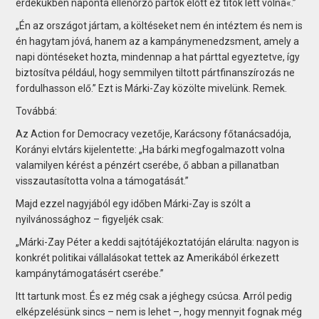
érdekükben naponta ellenőrző pártok előtt ez titok lett volna«.”
„Én az országot jártam, a költéseket nem én intéztem és nem is
én hagytam jóvá, hanem az a kampánymenedzsment, amely a
napi döntéseket hozta, mindennap a hat párttal egyeztetve, így
biztosítva például, hogy semmilyen tiltott pártfinanszírozás ne
fordulhasson elő.” Ezt is Márki-Zay közölte mivelünk. Remek.
Továbbá:
Az Action for Democracy vezetője, Karácsony főtanácsadója,
Korányi elvtárs kijelentette: „Ha bárki megfogalmazott volna
valamilyen kérést a pénzért cserébe, ő abban a pillanatban
visszautasította volna a támogatását.”
Majd ezzel nagyjából egy időben Márki-Zay is szólt a
nyilvánossághoz – figyeljék csak:
„Márki-Zay Péter a keddi sajtótájékoztatóján elárulta: nagyon is
konkrét politikai vállalásokat tettek az Amerikából érkezett
kampánytámogatásért cserébe.”
Itt tartunk most. És ez még csak a jéghegy csúcsa. Arról pedig
elképzelésünk sincs – nem is lehet –, hogy mennyit fognak még