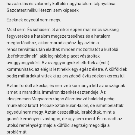
hazaárulás és valamely külföldi nagyhatalom talpnyalása.
Gazdatest nélkül létezni sem képesek.
Ezeknek egyedül nem megy.
Most sem. És sohasem. S amikor éppen már nincs szükség
fegyverekre a hatalom megszerzéséhez és a hatalom
megtartásához, akkor marad a pénz. Így aztán a
rendszerváltás után eladtak minden mozdíthatót a külföldi
„befektetőknek”, akik leginkább piacot vásároltak
üveggyöngyökért. Az üveggyöngyöket eltették a (volt)
kommunisták, az elég is lett nekik egy egész életre. A külföldiek
pedig milliárdokat vittek ki az országból évtizedeken keresztül.
Aztán fordult a kocka, és nemzeti kormánya lett az országnak
ismét, s maradt is, immáron tizenkét esztendeje. Az
ideiglenesen Magyarországon állomásozó baloldal pedig
munkához látott. Próbálkoztak külön-külön, de ismét belátták:
egyedül nem megy. Aztán összeálltak, lerakódtak, mint a
guanó, keményen, vastagon, de úgy sem ment. És maradt az
utolsó reménység: majd a külföldi segítség megoldja a
problémát.