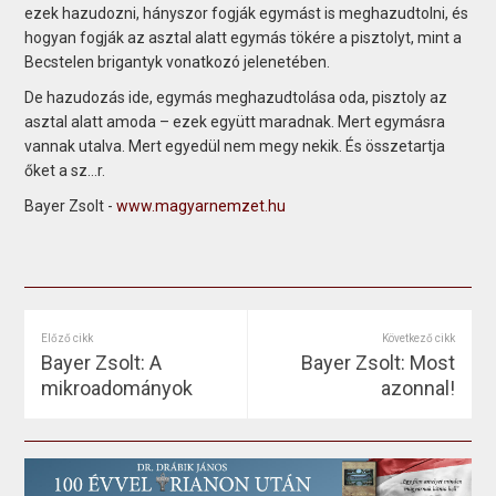
ezek hazudozni, hányszor fogják egymást is meghazudtolni, és
hogyan fogják az asztal alatt egymás tökére a pisztolyt, mint a
Becstelen brigantyk vonatkozó jelenetében.
De hazudozás ide, egymás meghazudtolása oda, pisztoly az
asztal alatt amoda – ezek együtt maradnak. Mert egymásra
vannak utalva. Mert egyedül nem megy nekik. És összetartja
őket a sz…r.
Bayer Zsolt -
www.magyarnemzet.hu
Előző cikk
Következő cikk
Bayer Zsolt: A
Bayer Zsolt: Most
mikroadományok
azonnal!