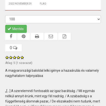
2022 NOVEMBER 29.
FLAG
Mentés
0
Átlag:
5
(
1
szavazat)
A magyarországi baloldal lelki igénye a hazaárulás és valamely
nagyhatalom talpnyalása
„[…] A szerelemnél fontosabb az igaz barátság. / Mi egymás
nélkül annyit érünk, mint egy fél nadrág. / A szabadság s a
függetlenség álomnak pazar, / De elszakadni nem tudunk, mert