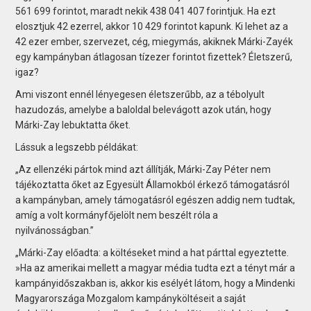
561 699 forintot, maradt nekik 438 041 407 forintjuk. Ha ezt
elosztjuk 42 ezerrel, akkor 10 429 forintot kapunk. Ki lehet az a
42 ezer ember, szervezet, cég, miegymás, akiknek Márki-Zayék
egy kampányban átlagosan tízezer forintot fizettek? Életszerű,
igaz?
Ami viszont ennél lényegesen életszerűbb, az a tébolyult
hazudozás, amelybe a baloldal belevágott azok után, hogy
Márki-Zay lebuktatta őket.
Lássuk a legszebb példákat:
„Az ellenzéki pártok mind azt állítják, Márki-Zay Péter nem
tájékoztatta őket az Egyesült Államokból érkező támogatásról
a kampányban, amely támogatásról egészen addig nem tudtak,
amíg a volt kormányfőjelölt nem beszélt róla a
nyilvánosságban.”
„Márki-Zay előadta: a költéseket mind a hat párttal egyeztette.
»Ha az amerikai mellett a magyar média tudta ezt a tényt már a
kampányidőszakban is, akkor kis esélyét látom, hogy a Mindenki
Magyarországa Mozgalom kampányköltéseit a saját