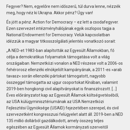
Fegyver? Nem, egyelőre nem időszerű, túl durva lenne, nézzék
meg, hogy néz ki Ukrajna. Akkor pénz? Úgy van!
És jött a pénz. Action for Democracy – ez lett a csodafegyver.
Ezen szervezet intézményhálójának egyik oszlopos tagja a
National Endowment for Democracy. Velük kapcsolatban
idézzük a magyar titkosszolgálati jelentés vonatkozó sorait:
„A NED-et 1983-ban alapították az Egyesült Államokban, fő
célja a demokratikus folyamatok támogatása volt a világ
országai­ban. Nemzetközi vonalon a NED részese volt a 2006-os
fehérorosz ellenzéki elnökjelölt kampányának, a 2011-es »arab
tavasz« során ellenzéki pártokat támogatott, nagyobb
összeggel támogatta az ujgur csoportokat Kínában, valamint
2019-ben hongkongi civil alapítványokat is finanszírozott. […]
Éves előirányzatot kap az Egyesült Államok költségvetéséből,
az USA külügyminisztériumának az USA Nemzetközi
Fejlesztési Ügynöksége (USAID) fejezetében szerepel, és civil
szervezetként kongresszusi felügyelet alatt áll. 2019-ben a NED
135 millió dollárból gazdálkodott, amely összeg teljes
egészében az Egyesült Államok kormányzati szerveitől