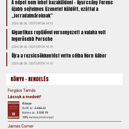
A népet nem lehet hazaküldeni – Gyurcsány Ferenc
újabb sejtelmes üzenetet küldött, ezúttal a
„forradalmároknak”
2026.08.06. CSÜTÖRTÖK 14:15
Gigantikus repülővel versenyezett a valaha volt
legerősebb Porsche
2026.08.06. CSÜTÖRTÖK 14:15
Újra a rezsicsökkentést vette célba Horn Gábor
2026.08.06. CSÜTÖRTÖK 14:15
KÖNYV - RENDELÉS
Forgács Tamás
Lássuk a medvét!
Könyv
Bolti ár:
3 990 Ft
Netes ár:
3 591 Ft
10%
kedvezménnyel
James Comer