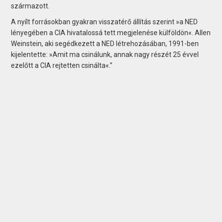
származott.
A nyílt forrásokban gyakran visszatérő állítás szerint »a NED
lényegében a CIA hivatalossá tett megjelenése külföldön«. Allen
Weinstein, aki segédkezett a NED létrehozásában, 1991-ben
kijelentette: »Amit ma csinálunk, annak nagy részét 25 évvel
ezelőtt a CIA rejtetten csinálta«.”