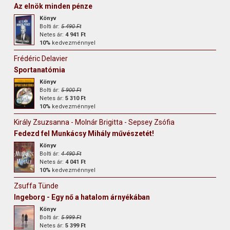
Az elnök minden pénze
Könyv
Bolti ár:
5 490 Ft
Netes ár:
4 941 Ft
10%
kedvezménnyel
Frédéric Delavier
Sportanatómia
Könyv
Bolti ár:
5 900 Ft
Netes ár:
5 310 Ft
10%
kedvezménnyel
Király Zsuzsanna - Molnár Brigitta - Sepsey Zsófia
Fedezd fel Munkácsy Mihály művészetét!
Könyv
Bolti ár:
4 490 Ft
Netes ár:
4 041 Ft
10%
kedvezménnyel
Zsuffa Tünde
Ingeborg - Egy nő a hatalom árnyékában
Könyv
Bolti ár:
5 999 Ft
Netes ár:
5 399 Ft