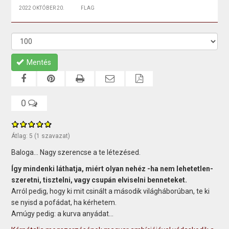
2022 OKTÓBER 20.
FLAG
Mentés
0
Átlag:
5
(
1
szavazat)
Baloga… Nagy szerencse a te létezésed.
Így mindenki láthatja, miért olyan nehéz -ha nem lehetetlen-
szeretni, tisztelni, vagy csupán elviselni benneteket.
Arról pedig, hogy ki mit csinált a második világháborúban, te ki
se nyisd a pofádat, ha kérhetem.
Amúgy pedig: a kurva anyádat…