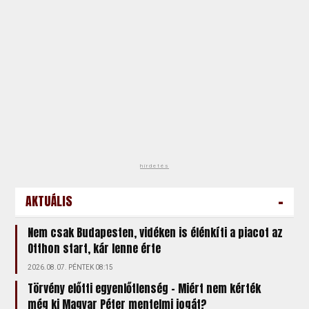
hirdetés
-
AKTUÁLIS
Nem csak Budapesten, vidéken is élénkíti a piacot az
Otthon start, kár lenne érte
2026.08.07. PÉNTEK 08:15
Törvény előtti egyenlőtlenség – Miért nem kérték
még ki Magyar Péter mentelmi jogát?