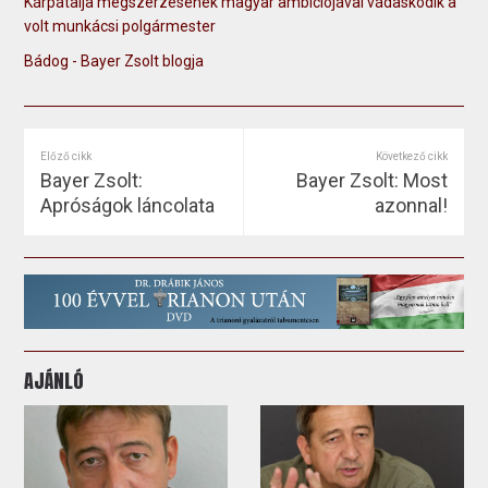
Kárpátalja megszerzésének magyar ambíciójával vádaskodik a
volt munkácsi polgármester
Bádog - Bayer Zsolt blogja
Előző cikk
Következő cikk
Bayer Zsolt:
Bayer Zsolt: Most
Apróságok láncolata
azonnal!
AJÁNLÓ