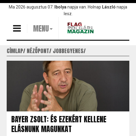
Ugrás
Ma 2026 augusztus 07.
Ibolya
napja van. Holnap
László
napja
a
lesz.
tartalomra
MENU
CÍMLAP
NÉZŐPONT
JOBBEGYENES
BAYER ZSOLT: ÉS EZEKÉRT KELLENE
ELÁSNUNK MAGUNKAT