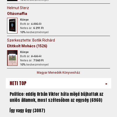
Helmut Sterz
Oltásmaffia
Könyv
Bolti ár:
6 990 Ft
Netes ár:
6 291 Ft
10%
kedvezménnyel
Szerkesztette: Botlik Richárd
Eltitkolt Mohács (1526)
Könyv
Bolti ár:
8 400 Ft
Netes ár:
7 560 Ft
10%
kedvezménnyel
Magyar Menedék Könyvesház
-
HETI TOP
Politico: eddig Orbán Viktor háta mögé bújhattak az
uniós államok, most szétesőben az egység (6960)
Így vagy úgy (3087)