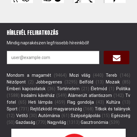
HÍRLEVÉL FELIRATKOZÁS
Mindig naprakészen legfrissebb híreinkből!
Mondom a magamét
(9464)
Mozi világ
(440)
Tereb
(146)
Nézőpont
(2)
Jobbegyenes
(3295)
Belföld
(13)
Mozaik
(85)
Emberi kapcsolatok
(36)
Történelem
(21)
Életmód
(1)
Politika
(1588)
Irodalmi kávéház
(549)
Alámerült atlantiszom
(142)
Tv
fotel
(65)
Heti lámpás
(459)
Flag gondolja
(43)
Kultúra
(13)
Sport
(731)
Rejtőzködő magyarország
(168)
Titkok és talányok
(12)
Vetítő
(30)
Autómánia
(61)
Szépségápolás
(15)
Egészség
(50)
Gazdaság
(770)
Nagyvilág
(1313)
Gasztronómia
(539)