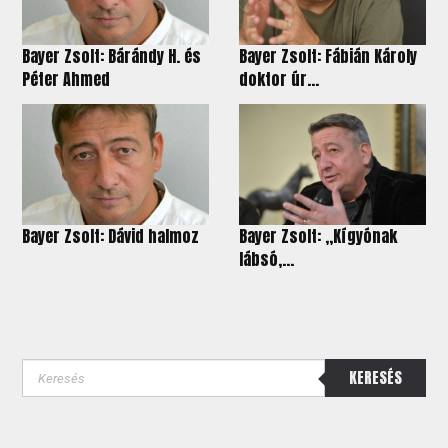
Bayer Zsolt: Bárándy H. és
Bayer Zsolt: Fábián Károly
Péter Ahmed
doktor úr...
Bayer Zsolt: Dávid halmoz
Bayer Zsolt: „Kígyónak
lábsó,...
KERESÉS