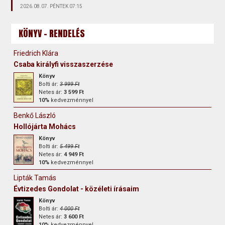
2026.08.07. PÉNTEK 07:15
KÖNYV - RENDELÉS
Friedrich Klára
Csaba királyfi visszaszerzése
Könyv
Bolti ár:
3 999 Ft
Netes ár:
3 599 Ft
10%
kedvezménnyel
Benkő László
Hollójárta Mohács
Könyv
Bolti ár:
5 499 Ft
Netes ár:
4 949 Ft
10%
kedvezménnyel
Lipták Tamás
Évtizedes Gondolat - közéleti írásaim
Könyv
Bolti ár:
4 000 Ft
Netes ár:
3 600 Ft
10%
kedvezménnyel