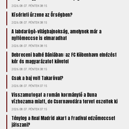
2026.08.07. PÉNTEK 08:15
Kísérleti űrzene az Őrségben?
2026.08.07. PÉNTEK 08:15
A labdarúgó-világbajnokság, amelynek már a
nyitómeccse is elmaradhat
2026.08.07. PÉNTEK 08:15
Debreceni balhé Dániában: az FC Köbenhavn elnézést
kér és magyarázatot követel
2026.08.07. PÉNTEK 08:15
Csak a baj volt Takaróval?
2026.08.07. PÉNTEK 07:15
Visszamutogat a román kormányfő a Duna
vízhozama miatt, de Csernavodára tervet eszeltek ki
2026.08.07. PÉNTEK 07:15
Tényleg a Real Madrid akart a Fradival edzőmeccset
játszani?