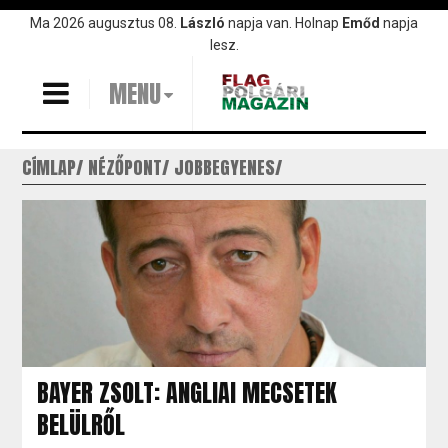
Ugrás
Ma 2026 augusztus 08.
László
napja van. Holnap
Emőd
napja
a
lesz.
tartalomra
MENU
CÍMLAP
NÉZŐPONT
JOBBEGYENES
BAYER ZSOLT: ANGLIAI MECSETEK
BELÜLRŐL