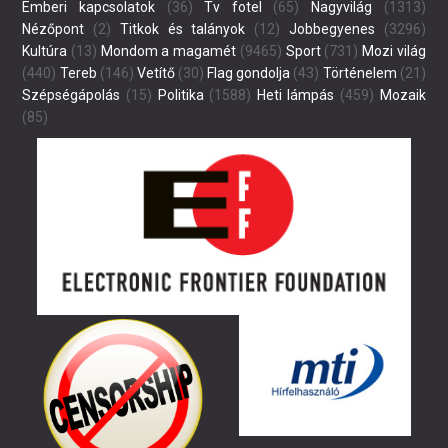
Emberi kapcsolatok
(36)
Tv fotel
(65)
Nagyvilág
(1313)
Nézőpont
(2)
Titkok és talányok
(12)
Jobbegyenes
(3296)
Kultúra
(13)
Mondom a magamét
(9465)
Sport
(731)
Mozi világ
(440)
Tereb
(146)
Vetítő
(30)
Flag gondolja
(43)
Történelem
(21)
Szépségápolás
(15)
Politika
(1588)
Heti lámpás
(459)
Mozaik
(85)