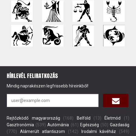
HÍRLEVÉL FELIRATKOZÁS
Mindig naprakészen legfrissebb híreinkből!
Rejtőzködő magyarország
(168)
Belföld
(13)
Életmód
(1)
Gasztronómia
(539)
Autómánia
(61)
Egészség
(50)
Gazdaság
(770)
Alámerült atlantiszom
(142)
Irodalmi kávéház
(549)