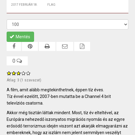
2017 FEBRUÁR 18.
FLAG
Mentés
0
Átlag:
3
(
1
szavazat)
A film, amit alább megtekinthetnek, éppen tíz éves.
Tíz évvel ezelőtt, 2007-ben mutatta be a Channel 4 brit
televíziós csatorna.
Akkor még tisztán láttak mindent. Most, tíz év elteltével, az
Európára nehezedő iszonyatos migrációs nyomás és az egyre
erősödő terrorizmus idején viszont azt akarják elmagyarázni az
embereknek, hogy az iszlám nem jelent semmilyen veszélyt