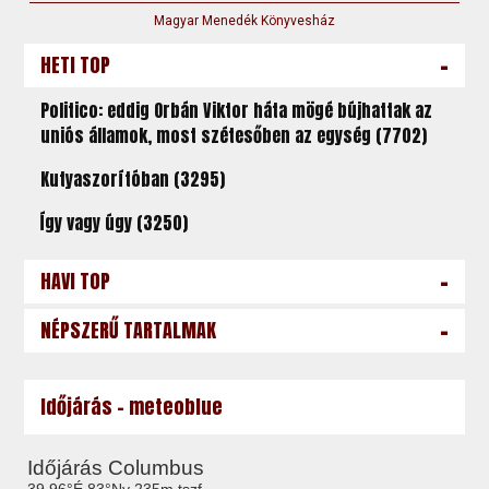
Magyar Menedék Könyvesház
-
HETI TOP
Politico: eddig Orbán Viktor háta mögé bújhattak az
uniós államok, most szétesőben az egység (7702)
Kutyaszorítóban (3295)
Így vagy úgy (3250)
-
HAVI TOP
-
NÉPSZERŰ TARTALMAK
Időjárás - meteoblue