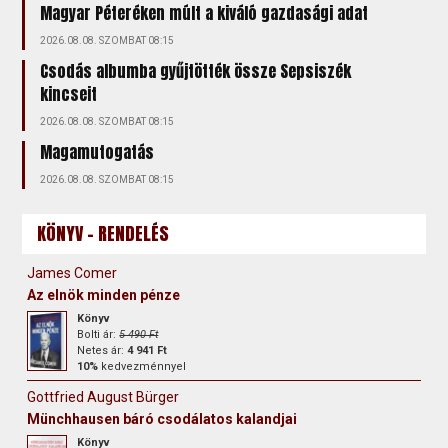
Magyar Péteréken múlt a kiváló gazdasági adat
2026.08.08. SZOMBAT 08:15
Csodás albumba gyűjtötték össze Sepsiszék
kincseit
2026.08.08. SZOMBAT 08:15
Magamutogatás
2026.08.08. SZOMBAT 08:15
KÖNYV - RENDELÉS
James Comer
Az elnök minden pénze
Könyv
Bolti ár:
5 490 Ft
Netes ár:
4 941 Ft
10%
kedvezménnyel
Gottfried August Bürger
Münchhausen báró csodálatos kalandjai
Könyv