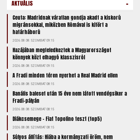
-
AKTUÁLIS
Ceuta: Madridnak váratlan gondja akadt a kiskorú
migránsokkal, miközben Rómával is kitört a
határháború
2026.08.08. SZOMBAT 09:15
Hazájában megfeledkeztek a Magyarországot
könnyek közt elhagyó klasszisról
2026.08.08. SZOMBAT 09:15
A Fradi minden téren nyerhet a Real Madrid ellen
2026.08.08. SZOMBAT 08:15
Banális baleset után 15 éve nem látott vendégsiker a
Fradi-pályán
2026.08.08. SZOMBAT 08:15
Diákcsemege – Fiat Topolino teszt (top5)
2026.08.08. SZOMBAT 08:15
Súlyos állítás: Hiába a kormányzati öröm, nem