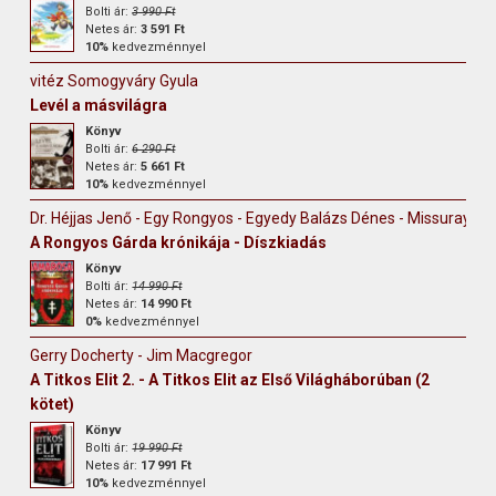
Bolti ár:
3 990 Ft
Netes ár:
3 591 Ft
10%
kedvezménnyel
vitéz Somogyváry Gyula
Levél a másvilágra
Könyv
Bolti ár:
6 290 Ft
Netes ár:
5 661 Ft
10%
kedvezménnyel
Dr. Héjjas Jenő - Egy Rongyos - Egyedy Balázs Dénes - Missuray-Kr
A Rongyos Gárda krónikája - Díszkiadás
Könyv
Bolti ár:
14 990 Ft
Netes ár:
14 990 Ft
0%
kedvezménnyel
Gerry Docherty - Jim Macgregor
A Titkos Elit 2. - A Titkos Elit az Első Világháborúban (2
kötet)
Könyv
Bolti ár:
19 990 Ft
Netes ár:
17 991 Ft
10%
kedvezménnyel