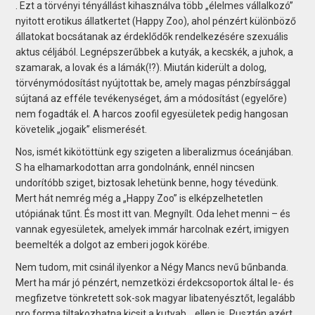
. Ezt a törvényi tényállást kihasználva több „élelmes vállalkozó”
nyitott erotikus állatkertet (Happy Zoo), ahol pénzért különböző
állatokat bocsátanak az érdeklődők rendelkezésére szexuális
aktus céljából. Legnépszerűbbek a kutyák, a kecskék, a juhok, a
szamarak, a lovak és a lámák(!?). Miután kiderült a dolog,
törvénymódosítást nyújtottak be, amely magas pénzbírsággal
sújtaná az efféle tevékenységet, ám a módosítást (egyelőre)
nem fogadták el. A harcos zoofil egyesületek pedig hangosan
követelik „jogaik” elismerését.
Nos, ismét kikötöttünk egy szigeten a liberalizmus óceánjában.
S ha elhamarkodottan arra gondolnánk, ennél nincsen
undorítóbb sziget, biztosak lehetünk benne, hogy tévedünk.
Mert hát nemrég még a „Happy Zoo” is elképzelhetetlen
utópiának tűnt. És most itt van. Megnyílt. Oda lehet menni – és
vannak egyesületek, amelyek immár harcolnak ezért, imigyen
beemelték a dolgot az emberi jogok körébe.
Nem tudom, mit csinál ilyenkor a Négy Mancs nevű bűnbanda.
Mert ha már jó pénzért, nemzetközi érdekcsoportok által le- és
megfizetve tönkretett sok-sok magyar libatenyésztőt, legalább
pro forma tiltakozhatna kicsit a kutyab… ellen is. Pusztán azért