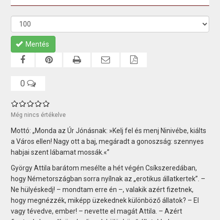
Mentés
0
Még nincs értékelve
Mottó: „Monda az Úr Jónásnak: »Kelj fel és menj Ninivébe, kiálts
a Város ellen! Nagy ott a baj, megáradt a gonoszság: szennyes
habjai szent lábamat mossák.«”
György Attila barátom mesélte a hét végén Csíkszeredában,
hogy Németországban sorra nyílnak az „erotikus állatkertek”. –
Ne hülyéskedj! – mondtam erre én –, valakik azért fizetnek,
hogy megnézzék, miképp üzekednek különböző állatok? – El
vagy tévedve, ember! – nevette el magát Attila. – Azért