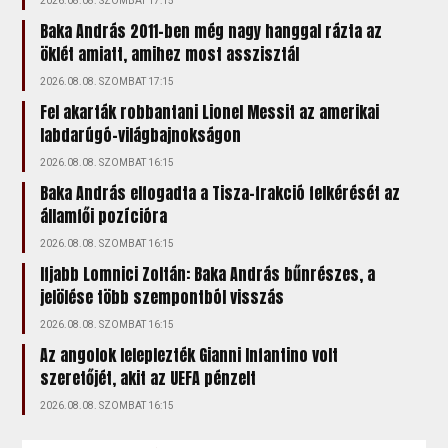
2026.08.08. SZOMBAT 17:15
Baka András 2011-ben még nagy hanggal rázta az
öklét amiatt, amihez most asszisztál
2026.08.08. SZOMBAT 17:15
Fel akarták robbantani Lionel Messit az amerikai
labdarúgó-világbajnokságon
2026.08.08. SZOMBAT 16:15
Baka András elfogadta a Tisza-frakció felkérését az
államfői pozícióra
2026.08.08. SZOMBAT 16:15
Ifjabb Lomnici Zoltán: Baka András bűnrészes, a
jelölése több szempontból visszás
2026.08.08. SZOMBAT 16:15
Az angolok leleplezték Gianni Infantino volt
szeretőjét, akit az UEFA pénzelt
2026.08.08. SZOMBAT 16:15