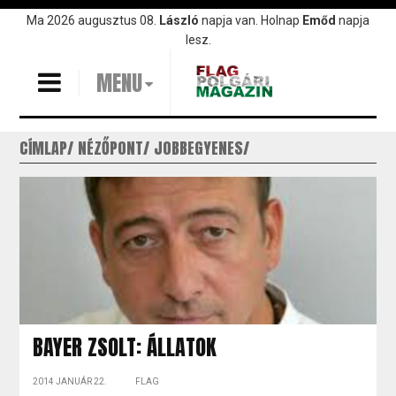
Ugrás
Ma 2026 augusztus 08.
László
napja van. Holnap
Emőd
napja
a
lesz.
tartalomra
MENU
CÍMLAP
NÉZŐPONT
JOBBEGYENES
BAYER ZSOLT: ÁLLATOK
2014 JANUÁR 22.
FLAG