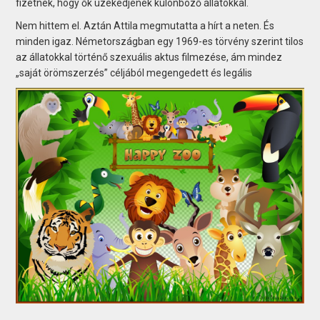
fizetnek, hogy ők üzekedjenek különböző állatokkal.
Nem hittem el. Aztán Attila megmutatta a hírt a neten. És
minden igaz. Németországban egy 1969-es törvény szerint tilos
az állatokkal történő szexuális aktus filmezése, ám mindez
„saját örömszerzés” céljából megengedett és legális