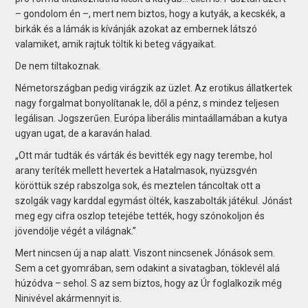
– gondolom én –, mert nem biztos, hogy a kutyák, a kecskék, a
birkák és a lámák is kívánják azokat az embernek látszó
valamiket, amik rajtuk töltik ki beteg vágyaikat.
De nem tiltakoznak.
Németországban pedig virágzik az üzlet. Az erotikus állatkertek
nagy forgalmat bonyolítanak le, dől a pénz, s mindez teljesen
legálisan. Jogszerűen. Európa liberális mintaállamában a kutya
ugyan ugat, de a karaván halad.
„Ott már tudták és várták és bevitték egy nagy terembe, hol
arany teríték mellett hevertek a Hatalmasok, nyüzsgvén
köröttük szép rabszolga sok, és meztelen táncoltak ott a
szolgák vagy karddal egymást ölték, kaszabolták játékul. Jónást
meg egy cifra oszlop tetejébe tették, hogy szónokoljon és
jövendölje végét a világnak.”
Mert nincsen új a nap alatt. Viszont nincsenek Jónások sem.
Sem a cet gyomrában, sem odakint a sivatagban, töklevél alá
húzódva – sehol. S az sem biztos, hogy az Úr foglalkozik még
Ninivével akármennyit is.