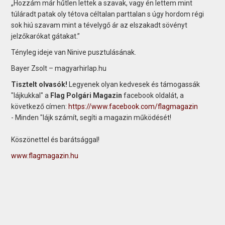
„Hozzám már hűtlen lettek a szavak, vagy én lettem mint
túláradt patak oly tétova céltalan parttalan s úgy hordom régi
sok hiú szavam mint a tévelygő ár az elszakadt sövényt
jelzőkarókat gátakat.”
Tényleg ideje van Ninive pusztulásának.
Bayer Zsolt – magyarhirlap.hu
Tisztelt olvasók!
Legyenek olyan kedvesek és támogassák
"lájkukkal" a
Flag Polgári Magazin
facebook oldalát, a
következő címen:
https://www.facebook.com/flagmagazin
- Minden "lájk számít, segíti a magazin működését!
Köszönettel és barátsággal!
www.flagmagazin.hu