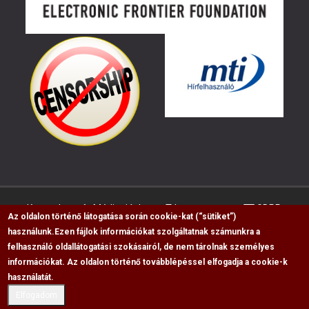
Kapcsolat
Médiaajánlat
Impresszum
GDPR
Az oldalon történő látogatása során cookie-kat (“sütiket”)
használunk.
Ezen fájlok információkat szolgáltatnak számunkra a
felhasználó oldallátogatási szokásairól, de nem tárolnak személyes
RSS
információkat. Az oldalon történő továbblépéssel elfogadja a cookie-k
használatát.
Copyright © 2009-2026, Flag Polgári Magazin saját
cikkeinek átvétele, másolása csak a forrás
Elfogadom
megjelölésével lehetséges