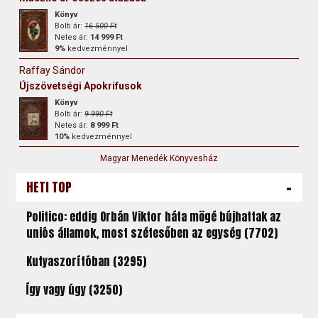
Könyv
Bolti ár:
16 500 Ft
Netes ár:
14 999 Ft
9%
kedvezménnyel
Raffay Sándor
Újszövetségi Apokrifusok
Könyv
Bolti ár:
9 990 Ft
Netes ár:
8 999 Ft
10%
kedvezménnyel
Magyar Menedék Könyvesház
-
HETI TOP
Politico: eddig Orbán Viktor háta mögé bújhattak az
uniós államok, most szétesőben az egység (7702)
Kutyaszorítóban (3295)
Így vagy úgy (3250)