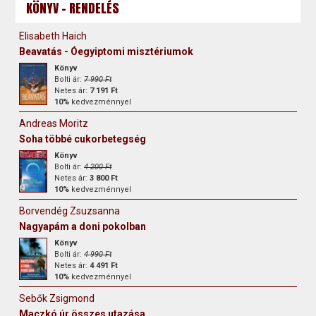
KÖNYV - RENDELÉS
Elisabeth Haich
Beavatás - Óegyiptomi misztériumok
Könyv
Bolti ár:
7 990 Ft
Netes ár:
7 191 Ft
10%
kedvezménnyel
Andreas Moritz
Soha többé cukorbetegség
Könyv
Bolti ár:
4 200 Ft
Netes ár:
3 800 Ft
10%
kedvezménnyel
Borvendég Zsuzsanna
Nagyapám a doni pokolban
Könyv
Bolti ár:
4 990 Ft
Netes ár:
4 491 Ft
10%
kedvezménnyel
Sebők Zsigmond
Maczkó úr összes utazása