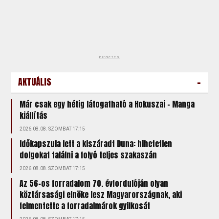
hirdetés
-
AKTUÁLIS
Már csak egy hétig látogatható a Hokuszai – Manga
kiállítás
2026.08.08. SZOMBAT 17:15
Időkapszula lett a kiszáradt Duna: hihetetlen
dolgokat találni a folyó teljes szakaszán
2026.08.08. SZOMBAT 17:15
Az 56-os forradalom 70. évfordulóján olyan
köztársasági elnöke lesz Magyarországnak, aki
felmentette a forradalmárok gyilkosát