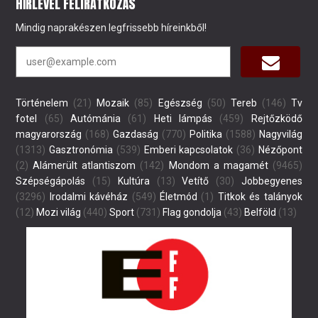
HÍRLEVÉL FELIRATKOZÁS
Mindig naprakészen legfrissebb híreinkből!
Történelem
(21)
Mozaik
(85)
Egészség
(50)
Tereb
(146)
Tv
fotel
(65)
Autómánia
(61)
Heti lámpás
(459)
Rejtőzködő
magyarország
(168)
Gazdaság
(770)
Politika
(1588)
Nagyvilág
(1313)
Gasztronómia
(539)
Emberi kapcsolatok
(36)
Nézőpont
(2)
Alámerült atlantiszom
(142)
Mondom a magamét
(9465)
Szépségápolás
(15)
Kultúra
(13)
Vetítő
(30)
Jobbegyenes
(3296)
Irodalmi kávéház
(549)
Életmód
(1)
Titkok és talányok
(12)
Mozi világ
(440)
Sport
(731)
Flag gondolja
(43)
Belföld
(13)