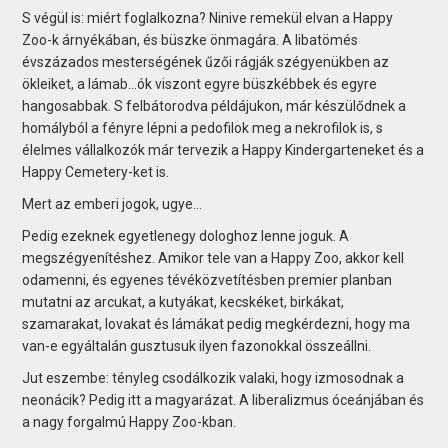
S végül is: miért foglalkozna? Ninive remekül elvan a Happy
Zoo-k árnyékában, és büszke önmagára. A libatömés
évszázados mesterségének űzői rágják szégyenükben az
ökleiket, a lámab…ók viszont egyre büszkébbek és egyre
hangosabbak. S felbátorodva példájukon, már készülődnek a
homályból a fényre lépni a pedofilok meg a nekrofilok is, s
élelmes vállalkozók már tervezik a Happy Kindergarteneket és a
Happy Cemetery-ket is.
Mert az emberi jogok, ugye…
Pedig ezeknek egyetlenegy dologhoz lenne joguk. A
megszégyenítéshez. Amikor tele van a Happy Zoo, akkor kell
odamenni, és egyenes tévéközvetítésben premier planban
mutatni az arcukat, a kutyákat, kecskéket, birkákat,
szamarakat, lovakat és lámákat pedig megkérdezni, hogy ma
van-e egyáltalán gusztusuk ilyen fazonokkal összeállni.
Jut eszembe: tényleg csodálkozik valaki, hogy izmosodnak a
neonácik? Pedig itt a magyarázat. A liberalizmus óceánjában és
a nagy forgalmú Happy Zoo-kban.