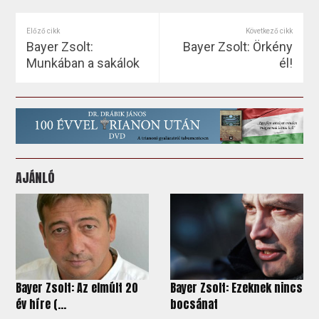
Előző cikk
Következő cikk
Bayer Zsolt:
Bayer Zsolt: Örkény
Munkában a sakálok
él!
AJÁNLÓ
Bayer Zsolt: Az elmúlt 20
Bayer Zsolt: Ezeknek nincs
év híre (...
bocsánat