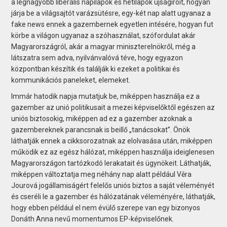
a legnagyobb liberális napilapok és hetilapok újságíróit, hogyan
járja be a világsajtót varázsütésre, egy-két nap alatt ugyanaz a
fake news ennek a gazembernek egyetlen intésére, hogyan fut
körbe a világon ugyanaz a szóhasználat, szófordulat akár
Magyarországról, akár a magyar miniszterelnökről, még a
látszatra sem adva, nyilvánvalóvá téve, hogy egyazon
központban készítik és találják ki ezeket a politikai és
kommunikációs paneleket, elemeket.
Immár hatodik napja mutatjuk be, miképpen használja ez a
gazember az unió politikusait a mezei képviselőktől egészen az
uniós biztosokig, miképpen ad ez a gazember azoknak a
gazembereknek parancsnak is beillő „tanácsokat”. Önök
láthatják ennek a cikksorozatnak az elolvasása után, miképpen
működik ez az egész hálózat, miképpen használja ideiglenesen
Magyarországon tartózkodó lerakatait és ügynökeit. Láthatják,
miképpen változtatja meg néhány nap alatt például Věra
Jourová jogállamiságért felelős uniós biztos a saját véleményét
és cseréli le a gazember és hálózatának véleményére, láthatják,
hogy ebben például el nem évülő szerepe van egy bizonyos
Donáth Anna nevű momentumos EP-képviselőnek.