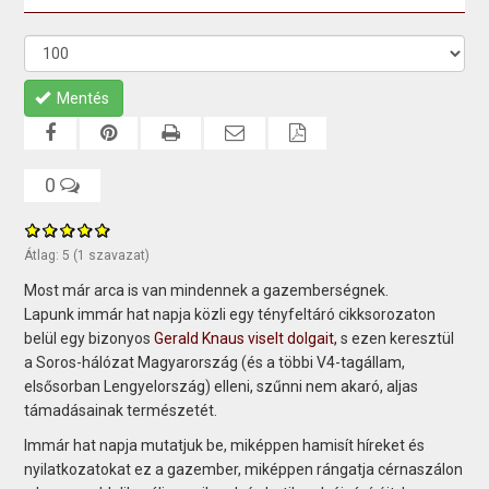
Mentés
0
Átlag:
5
(
1
szavazat)
Most már arca is van mindennek a gazemberségnek.
Lapunk immár hat napja közli egy tényfeltáró cikksorozaton
belül egy bizonyos
Gerald Knaus viselt dolgait,
s ezen keresztül
a Soros-hálózat Magyarország (és a többi V4-tagállam,
elsősorban Lengyelország) elleni, szűnni nem akaró, aljas
támadásainak természetét.
Immár hat napja mutatjuk be, miképpen hamisít híreket és
nyilatkozatokat ez a gazember, miképpen rángatja cérnaszálon