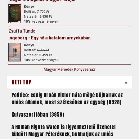
Könyv
Bolti ár:
7 700 Ft
Netes ár:
6 930 Ft
10%
kedvezménnyel
Zsuffa Tünde
Ingeborg - Egy nő a hatalom árnyékában
Könyv
Bolti ár:
5 999 Ft
Netes ár:
5 399 Ft
10%
kedvezménnyel
Magyar Menedék Könyvesház
-
HETI TOP
Politico: eddig Orbán Viktor háta mögé bújhattak az
uniós államok, most szétesőben az egység (8928)
Kutyaszorítóban (3859)
A Human Rights Watch is figyelmeztető üzenetet
küldött Magyar Péteréknek, bukhatjuk az uniós