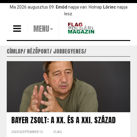
Ugrás
Ma 2026 augusztus 09.
Emőd
napja van. Holnap
Lőrinc
napja
a
lesz.
tartalomra
MENU
CÍMLAP
NÉZŐPONT
JOBBEGYENES
BAYER ZSOLT: A XX. ÉS A XXI. SZÁZAD
2020 SZEPTEMBER 13.
FLAG