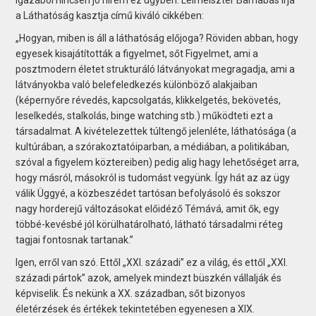
a Láthatóság kasztja című kiváló cikkében:
„Hogyan, miben is áll a láthatóság előjoga? Röviden abban, hogy
egyesek kisajátították a figyelmet, sőt Figyelmet, ami a
posztmodern életet strukturáló látványokat megragadja, ami a
látványokba való belefeledkezés különböző alakjaiban
(képernyőre révedés, kapcsolgatás, klikkelgetés, bekövetés,
leselkedés, stalkolás, binge watching stb.) működteti ezt a
társadalmat. A kivételezettek túltengő jelenléte, láthatósága (a
kultúrában, a szórakoztatóiparban, a médiában, a politikában,
szóval a figyelem közterei­ben) pedig alig hagy lehetőséget arra,
hogy másról, másokról is tudomást vegyünk. Így hát az az ügy
válik Üggyé, a közbeszédet tartósan befolyásoló és sokszor
nagy horderejű változásokat előidéző Témává, amit ők, egy
többé-kevésbé jól körülhatárolható, látható társadalmi réteg
tagjai fontosnak tartanak.”
Igen, erről van szó. Ettől „XXI. századi” ez a világ, és ettől „XXI.
századi pártok” azok, amelyek mindezt büszkén vállalják és
képviselik. És nekünk a XX. században, sőt bizonyos
életérzések és értékek tekintetében egyenesen a XIX.