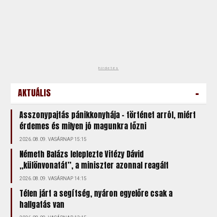
hirdetés
-
AKTUÁLIS
Asszonypajtás pánikkonyhája – történet arról, miért
érdemes és milyen jó magunkra főzni
2026.08.09. VASÁRNAP 15:15
Németh Balázs leleplezte Vitézy Dávid
„különvonatát”, a miniszter azonnal reagált
2026.08.09. VASÁRNAP 14:15
Télen járt a segítség, nyáron egyelőre csak a
hallgatás van