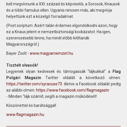
kell megvívnunk a XXI. század és képviselői, a Sorosok, Knausok
és a többi famulus ellen. Ugyanis nincsen más, aki megvívja
helyettünk ezt a közelgő forradalmat.
(Post scriptum: Azért talán érdemes elgondolkodni azon, hogy
ez a Knaus jelent-e nemzetbiztonsági kockázatot. Ha igen,
szerencsésebb lenne, ha minél előbb kitiltanák
Magyarországról.)
Bayer Zsolt -
www.magyarnemzet.hu
Tisztelt olvasók!
Legyenek olyan kedvesek és támogassák "lájkukkal" a
Flag
Polgári Magazin
Twitter oldalát a következő címen:
https://twitter.com/syracuse73
. illetve a Facebook oldalát pedig
az alábbi címen:
https://www.facebook.com/flagmagazin
- Minden "lájk számít, segíti a magazin működését!
Köszönettel és barátsággal!
www.flagmagazin.hu