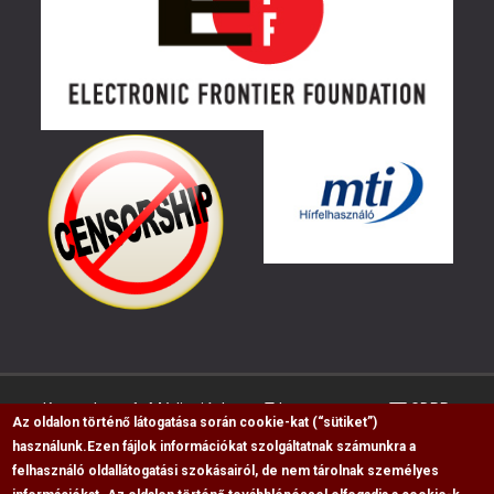
Kapcsolat
Médiaajánlat
Impresszum
GDPR
Az oldalon történő látogatása során cookie-kat (“sütiket”)
használunk.
Ezen fájlok információkat szolgáltatnak számunkra a
felhasználó oldallátogatási szokásairól, de nem tárolnak személyes
RSS