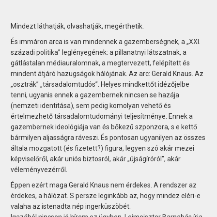
Mindezt láthatják, olvashatják, megérthetik.
És immáron arca is van mindennek a gazemberségnek, a „XXI.
századi politika” leglényegének: a pillanatnyi látszatnak, a
gátlástalan médiauralomnak, a megtervezett, felépített és
mindent átjáró hazugságok hálójának. Az arc: Gerald Knaus. Az
„osztrák” „társadalomtudós”. Helyes mindkettőt idézőjelbe
tenni, ugyanis ennek a gazembernek nincsen se hazája
(nemzeti identitása), sem pedig komolyan vehető és
értelmezhető társadalomtudományi teljesítménye. Ennek a
gazembernek ideológiája van és bőkezű szponzora, s e kettő
bármilyen aljasságra ráveszi. És pontosan ugyanilyen az összes
általa mozgatott (és fizetett?) figura, legyen szó akár mezei
képviselőről, akár uniós biztosról, akár „újságíróról”, akár
véleményvezérről.
Éppen ezért maga Gerald Knaus nem érdekes. A rendszer az
érdekes, a hálózat. S persze leginkább az, hogy mindez eléri-e
valaha az istenadta nép ingerküszöbét.
Igazából nincsen jó hírem ez ügyben. Leimeiszter Barnabás írja