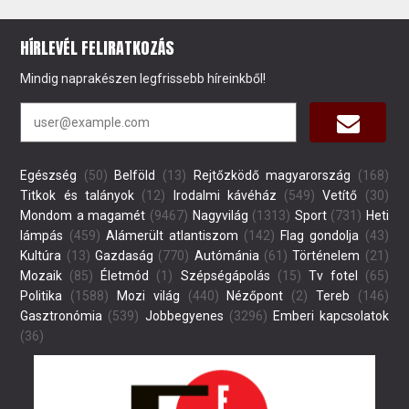
HÍRLEVÉL FELIRATKOZÁS
Mindig naprakészen legfrissebb híreinkből!
Egészség
(50)
Belföld
(13)
Rejtőzködő magyarország
(168)
Titkok és talányok
(12)
Irodalmi kávéház
(549)
Vetítő
(30)
Mondom a magamét
(9467)
Nagyvilág
(1313)
Sport
(731)
Heti
lámpás
(459)
Alámerült atlantiszom
(142)
Flag gondolja
(43)
Kultúra
(13)
Gazdaság
(770)
Autómánia
(61)
Történelem
(21)
Mozaik
(85)
Életmód
(1)
Szépségápolás
(15)
Tv fotel
(65)
Politika
(1588)
Mozi világ
(440)
Nézőpont
(2)
Tereb
(146)
Gasztronómia
(539)
Jobbegyenes
(3296)
Emberi kapcsolatok
(36)