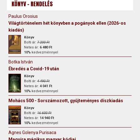
KÖNYV - RENDELÉS
Paulus Orosius
Világtörténelem hét könyvben a pogányok ellen (2026-os
kiadás)
Könyv
Bolti ár:
7 200 Ft
Netes ár:
6 480 Ft
10%
kedvezménnyel
Botka István
Ébredés a Covid-19 után
Könyv
Bolti ár:
4 490 Ft
Netes ár:
4 041 Ft
10%
kedvezménnyel
Mohács 500 - Sorszámozott, gyűjteményes díszkiadás
Könyv
Bolti ár:
16 600 Ft
Netes ár:
14 940 Ft
10%
kedvezménnyel
Agnes Golenya Purisaca
Maguira mágikus magyar kódjai