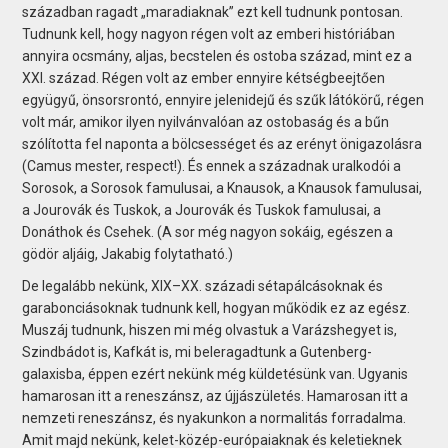
században ragadt „maradiaknak” ezt kell tudnunk pontosan.
Tudnunk kell, hogy nagyon régen volt az emberi históriában
annyira ocsmány, aljas, becstelen és ostoba század, mint ez a
XXI. század. Régen volt az ember ennyire kétségbeejtően
együgyű, önsorsrontó, ennyire jelenidejű és szűk látókörű, régen
volt már, amikor ilyen nyilvánvalóan az ostobaság és a bűn
szólította fel naponta a bölcsességet és az erényt önigazolásra
(Camus mester, respect!). És ennek a századnak uralkodói a
Sorosok, a Sorosok famulusai, a Knausok, a Knausok famulusai,
a Jourovák és Tuskok, a Jourovák és Tuskok famulusai, a
Donáthok és Csehek. (A sor még nagyon sokáig, egészen a
gödör aljáig, Jakabig folytatható.)
De legalább nekünk, XIX–XX. századi sétapálcásoknak és
garabonciásoknak tudnunk kell, hogyan működik ez az egész.
Muszáj tudnunk, hiszen mi még olvastuk a Varázshegyet is,
Szindbádot is, Kafkát is, mi beleragadtunk a Gutenberg-
galaxisba, éppen ezért nekünk még küldetésünk van. Ugyanis
hamarosan itt a reneszánsz, az újjászületés. Hamarosan itt a
nemzeti reneszánsz, és nyakunkon a normalitás forradalma.
Amit majd nekünk, kelet-közép-európaiaknak és keletieknek