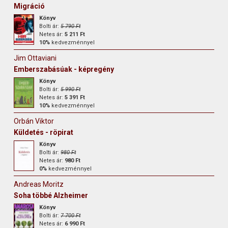
Migráció
Könyv
Bolti ár:
5 790 Ft
Netes ár:
5 211 Ft
10%
kedvezménnyel
Jim Ottaviani
Emberszabásúak - képregény
Könyv
Bolti ár:
5 990 Ft
Netes ár:
5 391 Ft
10%
kedvezménnyel
Orbán Viktor
Küldetés - röpirat
Könyv
Bolti ár:
980 Ft
Netes ár:
980 Ft
0%
kedvezménnyel
Andreas Moritz
Soha többé Alzheimer
Könyv
Bolti ár:
7 700 Ft
Netes ár:
6 990 Ft