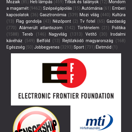
Mozaik
(85)
Heti lámpás
(459)
Titkok és talányok
(12)
Mondom
a magamét
(9462)
Szépségápolás
(15)
Autómánia
(61)
Emberi
kapcsolatok
(36)
Gasztronómia
(539)
Mozi világ
(440)
Kultúra
(13)
Flag gondolja
(43)
Nézőpont
(2)
Tv fotel
(65)
Gazdaság
(770)
Alámerült atlantiszom
(142)
Történelem
(21)
Politika
(1588)
Tereb
(146)
Nagyvilág
(1313)
Vetítő
(30)
Irodalmi
kávéház
(549)
Belföld
(13)
Rejtőzködő magyarország
(168)
Egészség
(50)
Jobbegyenes
(3293)
Sport
(731)
Életmód
(1)