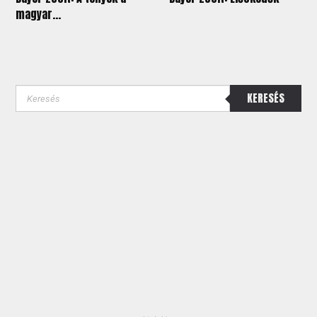
magyar...
KERESÉS