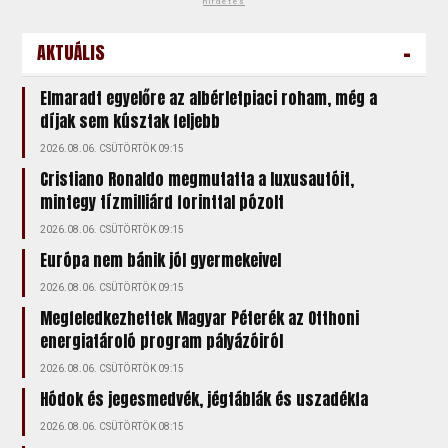
hirdetés
-
AKTUÁLIS
Elmaradt egyelőre az albérletpiaci roham, még a
díjak sem kúsztak feljebb
2026.08.06. CSÜTÖRTÖK 09:15
Cristiano Ronaldo megmutatta a luxusautóit,
mintegy tízmilliárd forinttal pózolt
2026.08.06. CSÜTÖRTÖK 09:15
Európa nem bánik jól gyermekeivel
2026.08.06. CSÜTÖRTÖK 09:15
Megfeledkezhettek Magyar Péterék az Otthoni
energiatároló program pályázóiról
2026.08.06. CSÜTÖRTÖK 09:15
Hódok és jegesmedvék, jégtáblák és uszadékfa
2026.08.06. CSÜTÖRTÖK 08:15