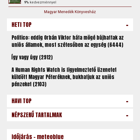
9%
kedvezménnyel
Magyar Menedék Könyvesház
-
HETI TOP
Politico: eddig Orbán Viktor háta mögé bújhattak az
uniós államok, most szétesőben az egység (6444)
Így vagy úgy (2912)
A Human Rights Watch is figyelmeztető üzenetet
küldött Magyar Péteréknek, bukhatjuk az uniós
pénzeket (2103)
-
HAVI TOP
-
NÉPSZERŰ TARTALMAK
Időjárás - meteoblue