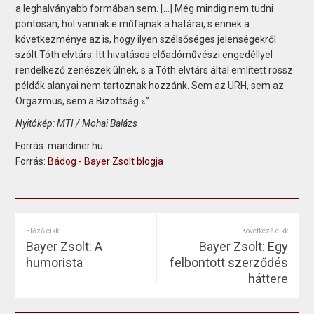
a leghalványabb formában sem. […] Még mindig nem tudni
pontosan, hol vannak e műfajnak a határai, s ennek a
következménye az is, hogy ilyen szélsőséges jelenségekről
szólt Tóth elvtárs. Itt hivatásos előadóművészi engedéllyel
rendelkező zenészek ülnek, s a Tóth elvtárs által említett rossz
példák alanyai nem tartoznak hozzánk. Sem az URH, sem az
Orgazmus, sem a Bizottság.«”
Nyitókép: MTI / Mohai Balázs
Forrás: mandiner.hu
Forrás:
Bádog - Bayer Zsolt blogja
Előző cikk
Következő cikk
Bayer Zsolt: A
Bayer Zsolt: Egy
humorista
felbontott szerződés
háttere