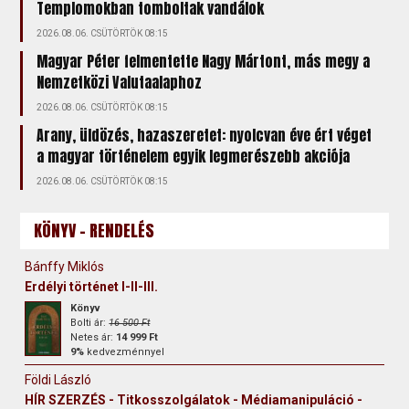
Templomokban tomboltak vandálok
2026.08.06. CSÜTÖRTÖK 08:15
Magyar Péter felmentette Nagy Mártont, más megy a
Nemzetközi Valutaalaphoz
2026.08.06. CSÜTÖRTÖK 08:15
Arany, üldözés, hazaszeretet: nyolcvan éve ért véget
a magyar történelem egyik legmerészebb akciója
2026.08.06. CSÜTÖRTÖK 08:15
KÖNYV - RENDELÉS
Bánffy Miklós
Erdélyi történet I-II-III.
Könyv
Bolti ár:
16 500 Ft
Netes ár:
14 999 Ft
9%
kedvezménnyel
Földi László
HÍR SZERZÉS - Titkosszolgálatok - Médiamanipuláció -