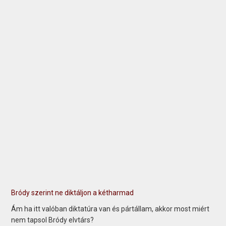
Bródy szerint ne diktáljon a kétharmad
Ám ha itt valóban diktatúra van és pártállam, akkor most miért
nem tapsol Bródy elvtárs?