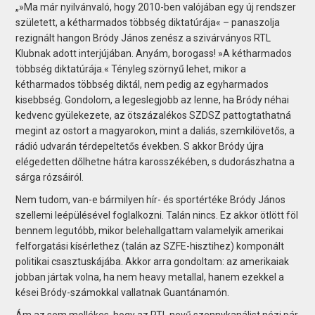
„»Ma már nyilvánvaló, hogy 2010-ben valójában egy új rendszer
született, a kétharmados többség diktatúrája« – panaszolja
rezignált hangon Bródy János zenész a szivárványos RTL
Klubnak adott interjújában. Anyám, borogass! »A kétharmados
többség diktatúrája.« Tényleg szörnyű lehet, mikor a
kétharmados többség diktál, nem pedig az egyharmados
kisebbség. Gondolom, a legeslegjobb az lenne, ha Bródy néhai
kedvenc gyülekezete, az ötszázalékos SZDSZ pattogtathatná
megint az ostort a magyarokon, mint a daliás, szemkilövetős, a
rádió udvarán térdepeltetős években. S akkor Bródy újra
elégedetten dőlhetne hátra karosszékében, s dudorászhatna a
sárga rózsáiról.
Nem tudom, van-e bármilyen hír- és sportértéke Bródy János
szellemi leépülésével foglalkozni. Talán nincs. Ez akkor ötlött föl
bennem legutóbb, mikor belehallgattam valamelyik amerikai
felforgatási kísérlethez (talán az SZFE-hisztihez) komponált
politikai csasztuskájába. Akkor arra gondoltam: az amerikaiak
jobban jártak volna, ha nem heavy metallal, hanem ezekkel a
kései Bródy-számokkal vallatnak Guantánamón.
Ám az sem mellékes, hogy az RTL nevű szennykanálist nézi pár