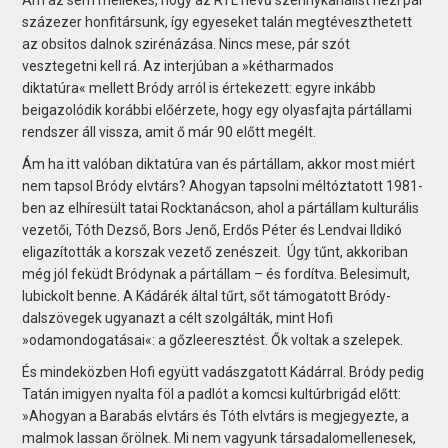
százezer honfitársunk, így egyeseket talán megtéveszthetett
az obsitos dalnok szirénázása. Nincs mese, pár szót
vesztegetni kell rá. Az interjúban a »kétharmados
diktatúra« mellett Bródy arról is értekezett: egyre inkább
beigazolódik korábbi előérzete, hogy egy olyasfajta pártállami
rendszer áll vissza, amit ő már 90 előtt megélt.
Ám ha itt valóban diktatúra van és pártállam, akkor most miért
nem tapsol Bródy elvtárs? Ahogyan tapsolni méltóztatott 1981-
ben az elhíresült tatai Rocktanácson, ahol a pártállam kulturális
vezetői, Tóth Dezső, Bors Jenő, Erdős Péter és Lendvai Ildikó
eligazították a korszak vezető zenészeit. Úgy tűnt, akkoriban
még jól feküdt Bródynak a pártállam – és fordítva. Belesimult,
lubickolt benne. A Kádárék által tűrt, sőt támogatott Bródy-
dalszövegek ugyanazt a célt szolgálták, mint Hofi
»odamondogatásai«: a gőzleeresztést. Ők voltak a szelepek.
És mindeközben Hofi együtt vadászgatott Kádárral. Bródy pedig
Tatán imigyen nyalta föl a padlót a komcsi kultúrbrigád előtt:
»Ahogyan a Barabás elvtárs és Tóth elvtárs is megjegyezte, a
malmok lassan őrölnek. Mi nem vagyunk társadalomellenesek,