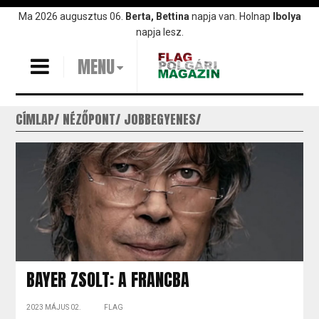
Ugrás
Ma 2026 augusztus 06.
Berta, Bettina
napja van. Holnap
Ibolya
a
napja lesz.
tartalomra
MENU
CÍMLAP
NÉZŐPONT
JOBBEGYENES
BAYER ZSOLT: A FRANCBA
2023 MÁJUS 02.
FLAG