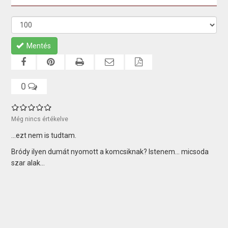
Mentés
0
Még nincs értékelve
...ezt nem is tudtam.
Bródy ilyen dumát nyomott a komcsiknak? Istenem... micsoda
szar alak...