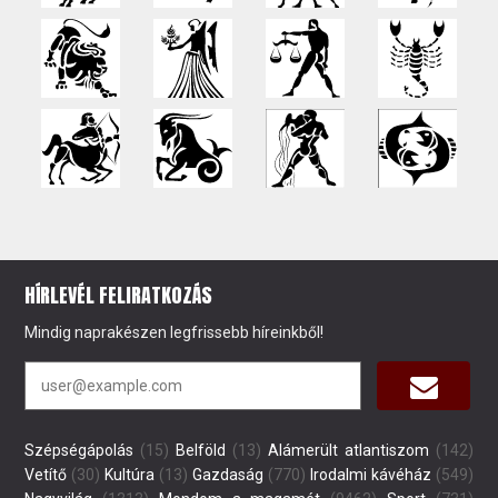
HÍRLEVÉL FELIRATKOZÁS
Mindig naprakészen legfrissebb híreinkből!
Szépségápolás
(15)
Belföld
(13)
Alámerült atlantiszom
(142)
Vetítő
(30)
Kultúra
(13)
Gazdaság
(770)
Irodalmi kávéház
(549)