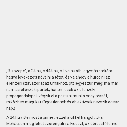
„B-közepe”, a 24.hu, a 444.hu, a Hvg.hu stb. egymás sarkára
hágva igyekezett növelni a tétet, és valahogy elhurcolni az
ellenzéki szavazókat az urnákhoz. (Itt jegyezzük meg: ma már
nem az ellenzéki pártok, hanem ezek az ellenzéki
propagandalapok végzik el a politikai munka nagy részét,
miközben magukat függetlennek és objektívnek nevezik egész
nap.)
A 24.hu vitte most a prímet, ezzel a cikkel hangolt: „Ha
Mohácson meg lehet szorongatni a Fideszt, az ébresztő lenne