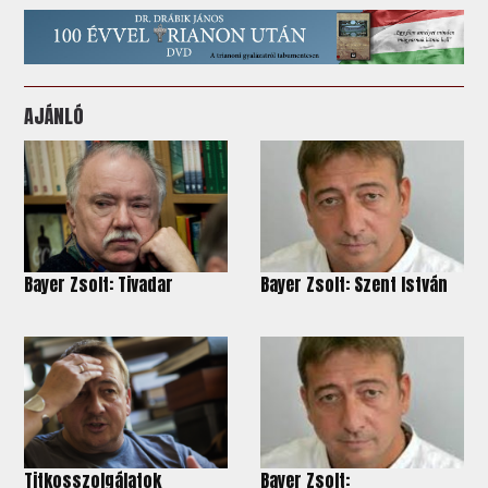
AJÁNLÓ
Bayer Zsolt: Tivadar
Bayer Zsolt: Szent István
Titkosszolgálatok
Bayer Zsolt: