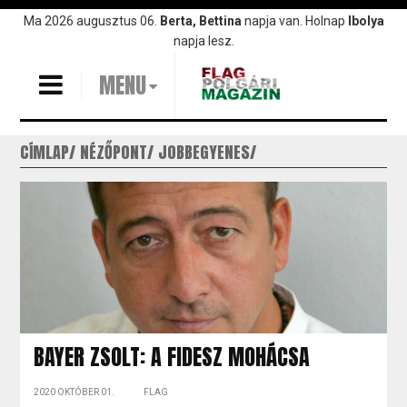
Ugrás
Ma 2026 augusztus 06.
Berta, Bettina
napja van. Holnap
Ibolya
a
napja lesz.
tartalomra
MENU
CÍMLAP
NÉZŐPONT
JOBBEGYENES
BAYER ZSOLT: A FIDESZ MOHÁCSA
2020 OKTÓBER 01.
FLAG