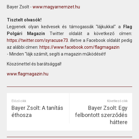
Bayer Zsolt -
www.magyarnemzet.hu
Tisztelt olvasók!
Legyenek olyan kedvesek és támogassák "lájkukkal" a
Flag
Polgári Magazin
Twitter oldalát a következő címen:
https://twitter.com/syracuse73
. illetve a Facebook oldalát pedig
az alábbi címen:
https://www.facebook.com/flagmagazin
- Minden "lájk számít, segíti a magazin működését!
Köszönettel és barátsággal!
www.flagmagazin.hu
Előző cikk
Következő cikk
Bayer Zsolt: A tanítás
Bayer Zsolt: Egy
éthosza
felbontott szerződés
háttere