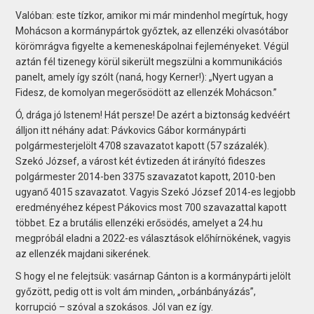
Valóban: este tízkor, amikor mi már mindenhol megírtuk, hogy
Mohácson a kormánypártok győztek, az ellenzéki olvasótábor
körömrágva figyelte a kemeneskápolnai fejleményeket. Végül
aztán fél tizenegy körül sikerült megszülni a kommunikációs
panelt, amely így szólt (naná, hogy Kerner!): „Nyert ugyan a
Fidesz, de komolyan megerősödött az ellenzék Mohácson.”
Ó, drága jó Istenem! Hát persze! De azért a biztonság kedvéért
álljon itt néhány adat: Pávkovics Gábor kormánypárti
polgármesterjelölt 4708 szavazatot kapott (57 százalék).
Szekó József, a várost két évtizeden át irányító fideszes
polgármester 2014-ben 3375 szavazatot kapott, 2010-ben
ugyanő 4015 szavazatot. Vagyis Szekó József 2014-es legjobb
eredményéhez képest Pákovics most 700 szavazattal kapott
többet. Ez a brutális ellenzéki erősödés, amelyet a 24.hu
megpróbál eladni a 2022-es választások előhírnökének, vagyis
az ellenzék majdani sikerének.
S hogy el ne felejtsük: vasárnap Gánton is a kormánypárti jelölt
győzött, pedig ott is volt ám minden, „orbánbányázás”,
korrupció – szóval a szokásos. Jól van ez így.