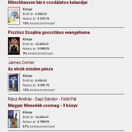
Münchhausen báró csodálatos kalandjai
Könyv
Bolti ár:
3 990 Ft
Netes ár:
3 591 Ft
10%
kedvezménnyel
Pisztisz Szophia gnosztikus evangéliuma
Könyv
Bolti ár:
10 999 Ft
Netes ár:
9 999 Ft
9%
kedvezménnyel
James Comer
Az elnök minden pénze
Könyv
Bolti ár:
5 490 Ft
Netes ár:
4 941 Ft
10%
kedvezménnyel
Rácz András - Sajó Sándor - Földi Pál
Magyar Menedék csomag - 3 könyv
Könyv
Bolti ár:
13 990 Ft
Netes ár:
5 999 Ft
57%
kedvezménnyel