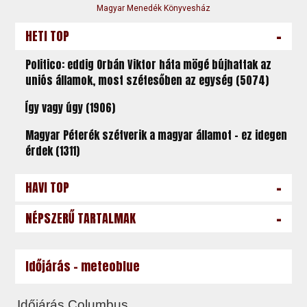
Magyar Menedék Könyvesház
-
HETI TOP
Politico: eddig Orbán Viktor háta mögé bújhattak az
uniós államok, most szétesőben az egység (5074)
Így vagy úgy (1906)
Magyar Péterék szétverik a magyar államot – ez idegen
érdek (1311)
-
HAVI TOP
-
NÉPSZERŰ TARTALMAK
Időjárás - meteoblue