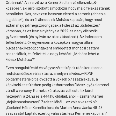
Orbánnak.” A szerző az a Kerner Zsolt nevű ellenzéki „B-
közepes”, aki arról szokott álmodozni, hogy majd felakasztanak
bennünket. Nos, nevezett hosszan elemzi a semmit (ebben a
legjobbak!), és arról álmodozik Mohács kapcsán, hogy most
aztán majd jól megszorongatják a Fideszt az „ősfideszes”
városban, és ez lesz a nyitánya a 2022-es nagy ellenzéki
győzelemnek (és nyilván az akasztásoknak). Az Index sem
tétlenkedett, ők egyenesen a középkori magyar állam
bukásának kezdőpontjaként emlegetett mohácsi csatára
asszociáltak, és feltették a nagy kérdést: „Mohács lehet a
Fidesz Mohácsa?”
Ezen hangulatfestő és vágyvezérelt képek után került sor a
mohácsi időközi választásra, amelyen a Fidesz–KDNP
polgármesterjelöltje győzött a voksok 57 százalékával, a
képviselő-testületben pedig kétharmados Fidesz-győzelemmel
zárult a verseny. Remek szórakozás volt este tíz körül
nézegetni a 24.hu és a 444.hu oldalait, ahol – szintén Kerner
„dejólenneakasztani” Zsolt tollából – ez volt a vezető hír:
„Csekéné Hóbor Kornélia Ilona és Marton Anna Janka 48-48
szavazatot kaptak, ezért új választás lesz Kemeneskápolnán.”