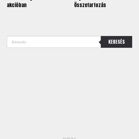
akcióban
Összetartozás
KERESÉS
hirdetés