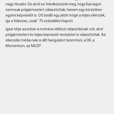
nagy Houdini. De arról se feledkezzünk meg, hogy Karcagon
nemcsak polgármestert választottak, hanem egy körzetben
egyéni képviselőt is. Ott beállt egy jelölt mögé a teljes ellenzék,
így a fideszes „csak” 75 százalékot kapott.
Igazi tétje azonban a mohácsi időközi választásnak volt, ahol
polgármestert és teljes képviselő-testületet is választottak. Az
ellenzéki média neki is állt hangulatot teremteni, a DK, a
Momentum, az MSZP