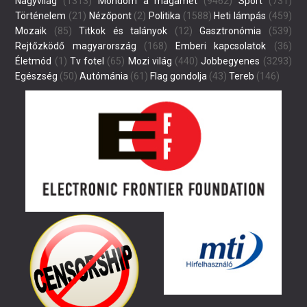
Nagyvilág
(1313)
Mondom a magamét
(9462)
Sport
(731)
Történelem
(21)
Nézőpont
(2)
Politika
(1588)
Heti lámpás
(459)
Mozaik
(85)
Titkok és talányok
(12)
Gasztronómia
(539)
Rejtőzködő magyarország
(168)
Emberi kapcsolatok
(36)
Életmód
(1)
Tv fotel
(65)
Mozi világ
(440)
Jobbegyenes
(3293)
Egészség
(50)
Autómánia
(61)
Flag gondolja
(43)
Tereb
(146)