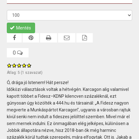
Mentés
0
Átlag:
5
(
1
szavazat)
Ó, drága jó Istenem! Hát persze!
Időközi választások voltak a hétvégén. Karcagon alig valamivel
kapott többet a Fidesz–KDNP kilencven százaléknál, ezt
gúnyosan úgy közölték a 444.hu és társainál: „A Fidesz nagyon
megverte a Munkáspártot Karcagon”, ugyanis a városban rajtuk
kívül senki nem indult a fideszes jelölttel szemben. Mivel már el
sem mernek indulni. Ez önmagában elég jelképes, különösen a
Jobbik állapotára nézve, hisz 2018-ban ők még harminc
százalék körül tudtak szerepelni, mára elfogytak. Ott is. Jakab a