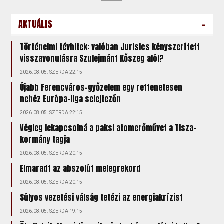
-
AKTUÁLIS
Történelmi tévhitek: valóban Jurisics kényszerített
visszavonulásra Szulejmánt Kőszeg alól?
2026.08.05. SZERDA 22:15
Újabb Ferencváros-győzelem egy rettenetesen
nehéz Európa-liga selejtezőn
2026.08.05. SZERDA 22:15
Végleg lekapcsolná a paksi atomerőművet a Tisza-
kormány tagja
2026.08.05. SZERDA 20:15
Elmaradt az abszolút melegrekord
2026.08.05. SZERDA 20:15
Súlyos vezetési válság tetézi az energiakrízist
2026.08.05. SZERDA 19:15