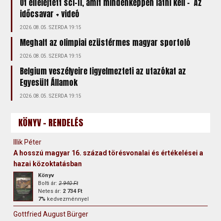
Öt elfelejtett sci-fi, amit mindenképpen látni kell – Az
időcsavar + videó
2026.08.05. SZERDA 19:15
Meghalt az olimpiai ezüstérmes magyar sportoló
2026.08.05. SZERDA 19:15
Belgium veszélyeire figyelmezteti az utazókat az
Egyesült Államok
2026.08.05. SZERDA 19:15
KÖNYV - RENDELÉS
Illik Péter
A hosszú magyar 16. század törésvonalai és értékelései a
hazai közoktatásban
Könyv
Bolti ár:
2 940 Ft
Netes ár:
2 734 Ft
7%
kedvezménnyel
Gottfried August Bürger