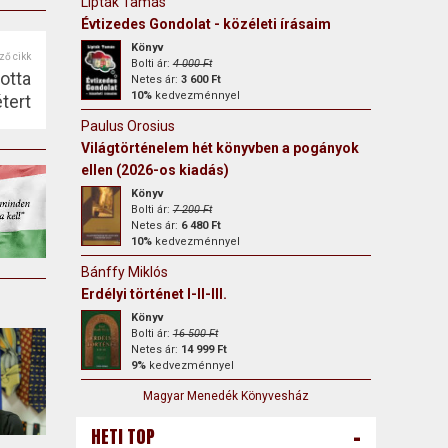
Lipták Tamás
Évtizedes Gondolat - közéleti írásaim
Könyv
ző cikk
Bolti ár:
4 000 Ft
otta
Netes ár:
3 600 Ft
10%
kedvezménnyel
tert
Paulus Orosius
Világtörténelem hét könyvben a pogányok
ellen (2026-os kiadás)
Könyv
Bolti ár:
7 200 Ft
Netes ár:
6 480 Ft
10%
kedvezménnyel
Bánffy Miklós
Erdélyi történet I-II-III.
Könyv
Bolti ár:
16 500 Ft
Netes ár:
14 999 Ft
9%
kedvezménnyel
Magyar Menedék Könyvesház
-
HETI TOP