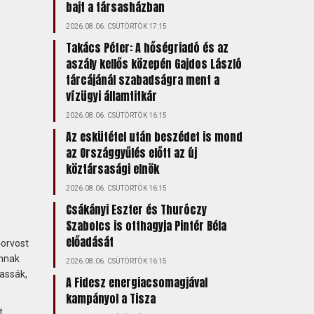
bajt a társasházban
2026.08.06. CSÜTÖRTÖK 17:15
Takács Péter: A hőségriadó és az
aszály kellős közepén Gajdos László
tárcájánál szabadságra ment a
vízügyi államtitkár
2026.08.06. CSÜTÖRTÖK 16:15
Az eskütétel után beszédet is mond
az Országgyűlés előtt az új
köztársasági elnök
2026.08.06. CSÜTÖRTÖK 16:15
Csákányi Eszter és Thuróczy
Szabolcs is otthagyja Pintér Béla
előadását
őorvost
annak
2026.08.06. CSÜTÖRTÖK 16:15
hassák,
A Fidesz energiacsomagjával
kampányol a Tisza
t