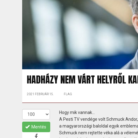
HADHÁZY NEM VÁRT HELYRŐL KA
2021 FEBRUÁR 15.
FLAG
Hogy mik vannak…
A Pesti TV vendége volt Schmuck Andor, a
a magyarországi baloldal egyik emblemat
Mentés
Schmuck nem rejtette véka alá a vélemén