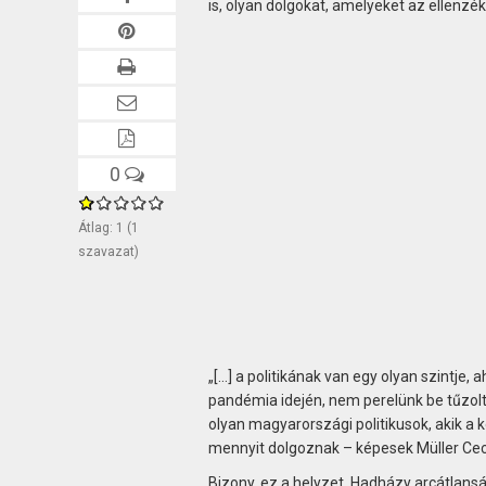
is, olyan dolgokat, amelyeket az ellenzék
0
Átlag:
1
(
1
szavazat)
„[…] a politikának van egy olyan szintje,
pandémia idején, nem perelünk be tűzolt
olyan magyarországi politikusok, akik a k
mennyit dolgoznak – képesek Müller Cecíl
Bizony, ez a helyzet. Hadházy arcátlan