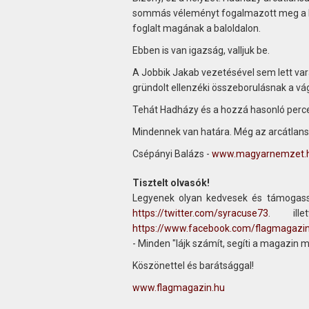
sommás véleményt fogalmazott meg a Pes
foglalt magának a baloldalon.
Ebben is van igazság, valljuk be.
A Jobbik Jakab vezetésével sem lett vará
gründolt ellenzéki összeborulásnak a v
Tehát Hadházy és a hozzá hasonló percem
Mindennek van határa. Még az arcátlans
Csépányi Balázs -
www.magyarnemzet.
Tisztelt olvasók!
Legyenek olyan kedvesek és támogass
https://twitter.com/syracuse73
. ill
https://www.facebook.com/flagmagazi
- Minden "lájk számít, segíti a magazin 
Köszönettel és barátsággal!
www.flagmagazin.hu