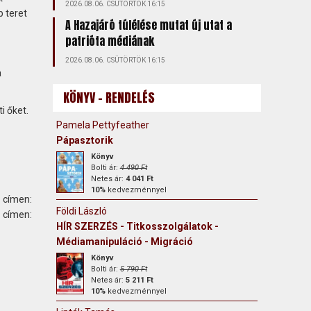
2026.08.06. CSÜTÖRTÖK 16:15
 teret
A Hazajáró túlélése mutat új utat a
patrióta médiának
2026.08.06. CSÜTÖRTÖK 16:15
a
KÖNYV - RENDELÉS
i őket.
Pamela Pettyfeather
Pápasztorik
Könyv
Bolti ár:
4 490 Ft
Netes ár:
4 041 Ft
10%
kedvezménnyel
 címen:
Földi László
ímen:
HÍR SZERZÉS - Titkosszolgálatok -
Médiamanipuláció - Migráció
Könyv
Bolti ár:
5 790 Ft
Netes ár:
5 211 Ft
10%
kedvezménnyel