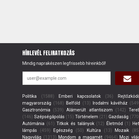
HÍRLEVÉL FELIRATKOZÁS
Mindig naprakészen legfrissebb híreinkből!
Politika
(1588)
Emberi kapcsolatok
(36)
Rejtőzköd
magyarország
(168)
Belföld
(13)
Irodalmi kávéház
(549
Gasztronómia
(539)
Alámerült atlantiszom
(142)
Tere
(146)
Szépségápolás
(15)
Történelem
(21)
Gazdaság
(770
Autómánia
(61)
Titkok és talányok
(12)
Életmód
(1)
Het
lámpás
(459)
Egészség
(50)
Kultúra
(13)
Mozaik
(85
Nagyvilág
(1313)
Mondom a magamét
(9464)
Mozi vilá