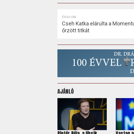
Előző cikk
Cseh Katka elárulta a Moment
őrzött titkát
AJÁNLÓ
Pintér Béla, a libsik
Vastag a