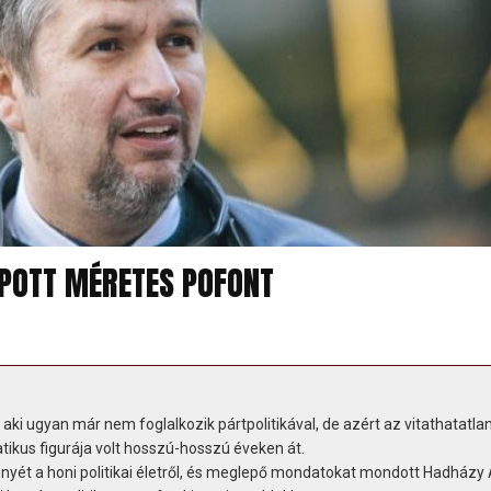
POTT MÉRETES POFONT
ki ugyan már nem foglalkozik pártpolitikával, de azért az vitathatatla
ikus figurája volt hosszú-hosszú éveken át.
yét a honi politikai életről, és meglepő mondatokat mondott Hadházy 