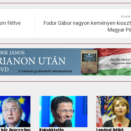
Követke
um féltve
Fodor Gábor nagyon keményen kioszt
Magyar Pé
 bőr Gyurcsány
Kakukktojás
Lendvai Ildikó