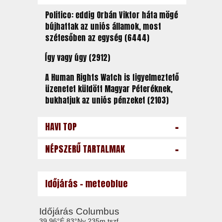
z
Politico: eddig Orbán Viktor háta mögé
bújhattak az uniós államok, most
szétesőben az egység (6444)
Így vagy úgy (2912)
A Human Rights Watch is figyelmeztető
üzenetet küldött Magyar Péteréknek,
bukhatjuk az uniós pénzeket (2103)
-
HAVI TOP
-
NÉPSZERŰ TARTALMAK
Időjárás - meteoblue