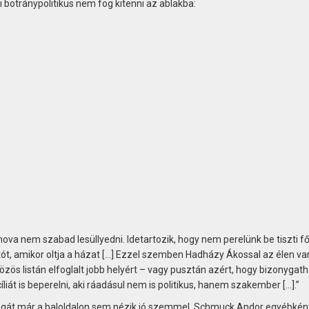
i botránypolitikus nem fog kitenni az ablakba:
 ahova nem szabad lesüllyedni. Idetartozik, hogy nem perelünk be tiszti f
ót, amikor oltja a házat […] Ezzel szemben Hadházy Ákossal az élen v
özös listán elfoglalt jobb helyért – vagy pusztán azért, hogy bizonygat
iát is beperelni, aki ráadásul nem is politikus, hanem szakember […].”
ságát már a baloldalon sem nézik jó szemmel. Schmuck Andor egyébkén