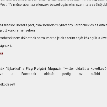
ti TV műsorában az ellenzéki összefogásról is, szerinte a szélsőjobb
zsütésre liberális párt, csak behódolt Gyurcsány Ferencnek és az által
ágyott konc reményében.
berek nem dőlhetnek hátra, mert a jelek szerint saját közegük is kivet
ágnak is.
hu
ák "lájkukkal" a
Flag Polgári Magazin
Twitter oldalát a következő
etve a Facebook oldalát pedig az alábbi c
n
működését!