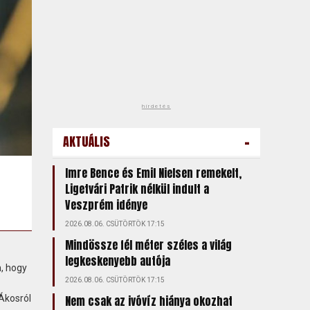
hirdetés
-
AKTUÁLIS
Imre Bence és Emil Nielsen remekelt,
Ligetvári Patrik nélkül indult a
Veszprém idénye
2026.08.06. CSÜTÖRTÖK 17:15
Mindössze fél méter széles a világ
legkeskenyebb autója
n, hogy
2026.08.06. CSÜTÖRTÖK 17:15
Ákosról
Nem csak az ivóvíz hiánya okozhat