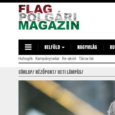
Ugrás
a
tartalomra
BELFÖLD
NAGYVILÁG
KU
Huhogók
Kampányradar
Re-akció
Tárca-tár
CÍMLAP
NÉZŐPONT
HETI LÁMPÁS