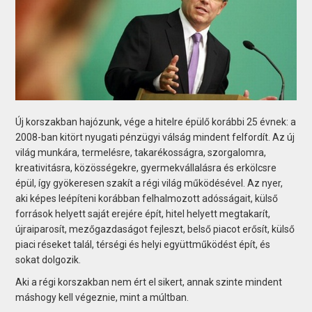
Új korszakban hajózunk, vége a hitelre épülő korábbi 25 évnek: a
2008-ban kitört nyugati pénzügyi válság mindent felfordít. Az új
világ munkára, termelésre, takarékosságra, szorgalomra,
kreativitásra, közösségekre, gyermekvállalásra és erkölcsre
épül, így gyökeresen szakít a régi világ működésével. Az nyer,
aki képes leépíteni korábban felhalmozott adósságait, külső
források helyett saját erejére épít, hitel helyett megtakarít,
újraiparosít, mezőgazdaságot fejleszt, belső piacot erősít, külső
piaci réseket talál, térségi és helyi együttműködést épít, és
sokat dolgozik.
Aki a régi korszakban nem ért el sikert, annak szinte mindent
máshogy kell végeznie, mint a múltban.