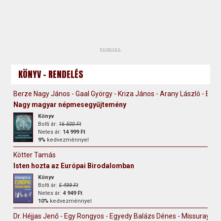
hirdetés
KÖNYV - RENDELÉS
Berze Nagy János - Gaal György - Kriza János - Arany László - Erdély
Nagy magyar népmesegyűjtemény
Könyv
Bolti ár:
16 500 Ft
Netes ár:
14 999 Ft
9%
kedvezménnyel
Kötter Tamás
Isten hozta az Európai Birodalomban
Könyv
Bolti ár:
5 499 Ft
Netes ár:
4 949 Ft
10%
kedvezménnyel
Dr. Héjjas Jenő - Egy Rongyos - Egyedy Balázs Dénes - Missuray-Kr