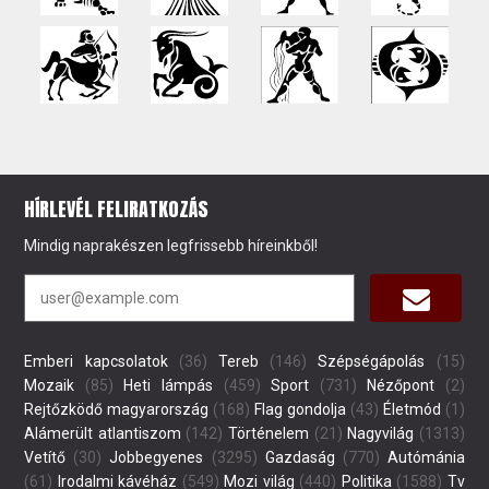
HÍRLEVÉL FELIRATKOZÁS
Mindig naprakészen legfrissebb híreinkből!
Emberi kapcsolatok
(36)
Tereb
(146)
Szépségápolás
(15)
Mozaik
(85)
Heti lámpás
(459)
Sport
(731)
Nézőpont
(2)
Rejtőzködő magyarország
(168)
Flag gondolja
(43)
Életmód
(1)
Alámerült atlantiszom
(142)
Történelem
(21)
Nagyvilág
(1313)
Vetítő
(30)
Jobbegyenes
(3295)
Gazdaság
(770)
Autómánia
(61)
Irodalmi kávéház
(549)
Mozi világ
(440)
Politika
(1588)
Tv