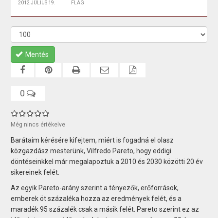
2012 JÚLIUS 19.
FLAG
Mentés
0
Még nincs értékelve
Barátaim kérésére kifejtem, miért is fogadná el olasz
közgazdász mesterünk, Vilfredo Pareto, hogy eddigi
döntéseinkkel már megalapoztuk a 2010 és 2030 közötti 20 év
sikereinek felét.
Az egyik Pareto-arány szerint a tényezők, erőforrások,
emberek öt százaléka hozza az eredmények felét, és a
maradék 95 százalék csak a másik felét. Pareto szerint ez az