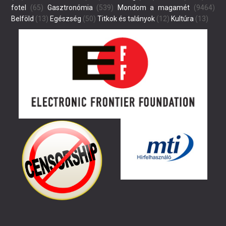
fotel
(65)
Gasztronómia
(539)
Mondom a magamét
(9464)
Belföld
(13)
Egészség
(50)
Titkok és talányok
(12)
Kultúra
(13)