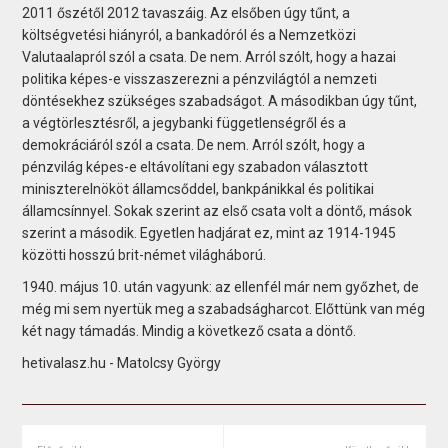
2011 őszétől 2012 tavaszáig. Az elsőben úgy tűnt, a
költségvetési hiányról, a bankadóról és a Nemzetközi
Valutaalapról szól a csata. De nem. Arról szólt, hogy a hazai
politika képes-e visszaszerezni a pénzvilágtól a nemzeti
döntésekhez szükséges szabadságot. A másodikban úgy tűnt,
a végtörlesztésről, a jegybanki függetlenségről és a
demokráciáról szól a csata. De nem. Arról szólt, hogy a
pénzvilág képes-e eltávolítani egy szabadon választott
miniszterelnököt államcsőddel, bankpánikkal és politikai
államcsínnyel. Sokak szerint az első csata volt a döntő, mások
szerint a második. Egyetlen hadjárat ez, mint az 1914-1945
közötti hosszú brit-német világháború.
1940. május 10. után vagyunk: az ellenfél már nem győzhet, de
még mi sem nyertük meg a szabadságharcot. Előttünk van még
két nagy támadás. Mindig a következő csata a döntő.
hetivalasz.hu - Matolcsy György