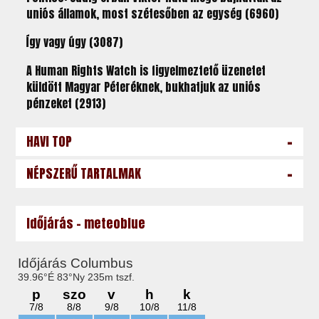
uniós államok, most szétesőben az egység (6960)
Így vagy úgy (3087)
A Human Rights Watch is figyelmeztető üzenetet
küldött Magyar Péteréknek, bukhatjuk az uniós
pénzeket (2913)
-
HAVI TOP
-
NÉPSZERŰ TARTALMAK
Időjárás - meteoblue