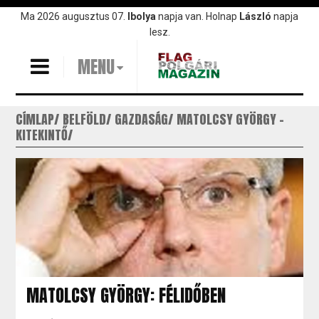
Ugrás
Ma 2026 augusztus 07.
Ibolya
napja van. Holnap
László
napja
a
lesz.
tartalomra
MENU
CÍMLAP
BELFÖLD
GAZDASÁG
MATOLCSY GYÖRGY -
KITEKINTŐ
MATOLCSY GYÖRGY: FÉLIDŐBEN