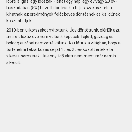
időre is igaz: egy időszak - lehet egy nap, egy év vagy 20 év -
huszadában (5%) hozott döntések a teljes szakasz felére
kihatnak: az eredmények felét kevés döntésnek és kis időnek
köszönhetjük.
2010-ben új korszakot nyitottunk. Úgy döntöttünk, elérjük azt,
amire ötszáz éve nem voltunk képesek: fejlett, gazdag és
boldog európai nemzetté válunk. Azt láttuk a világban, hogy a
történelmi felzárkózás célját 15 és 25 év között érték el a
sikeres nemzetek. Ha ennyi idő alatt nem ment, már nem is
sikerült.