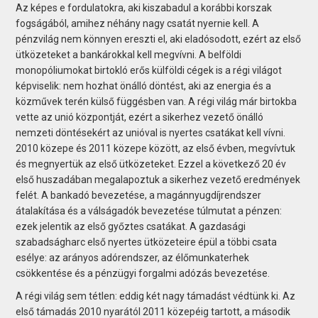
Az képes e fordulatokra, aki kiszabadul a korábbi korszak
fogságából, amihez néhány nagy csatát nyernie kell. A
pénzvilág nem könnyen ereszti el, aki eladósodott, ezért az első
ütközeteket a bankárokkal kell megvívni. A belföldi
monopóliumokat birtokló erős külföldi cégek is a régi világot
képviselik: nem hozhat önálló döntést, aki az energia és a
közművek terén külső függésben van. A régi világ már birtokba
vette az unió központját, ezért a sikerhez vezető önálló
nemzeti döntésekért az unióval is nyertes csatákat kell vívni.
2010 közepe és 2011 közepe között, az első évben, megvívtuk
és megnyertük az első ütközeteket. Ezzel a következő 20 év
első huszadában megalapoztuk a sikerhez vezető eredmények
felét. A bankadó bevezetése, a magánnyugdíjrendszer
átalakítása és a válságadók bevezetése túlmutat a pénzen:
ezek jelentik az első győztes csatákat. A gazdasági
szabadságharc első nyertes ütközeteire épül a többi csata
esélye: az arányos adórendszer, az élőmunkaterhek
csökkentése és a pénzügyi forgalmi adózás bevezetése.
A régi világ sem tétlen: eddig két nagy támadást védtünk ki. Az
első támadás 2010 nyarától 2011 közepéig tartott, a második