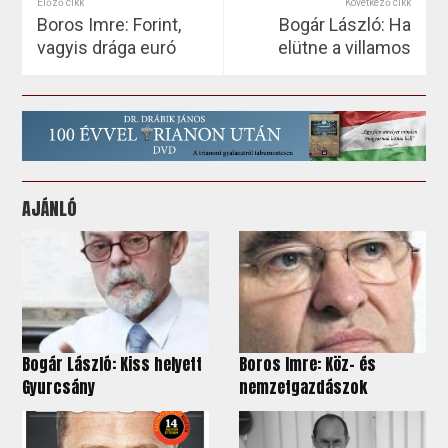
Előző cikk
Következő cikk
Boros Imre: Forint,
Bogár László: Ha
vagyis drága euró
elütne a villamos
AJÁNLÓ
Bogár László: Kiss helyett
Boros Imre: Köz- és
Gyurcsány
nemzetgazdászok