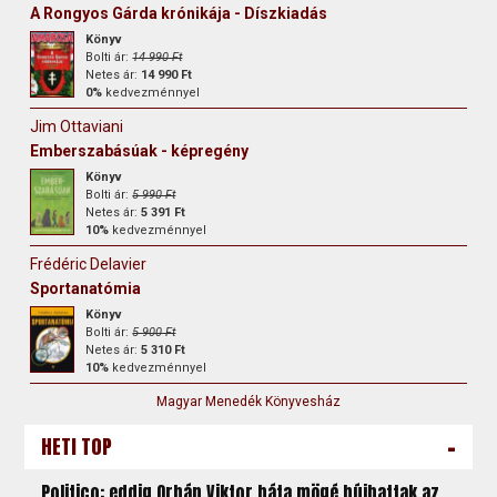
A Rongyos Gárda krónikája - Díszkiadás
Könyv
Bolti ár:
14 990 Ft
Netes ár:
14 990 Ft
0%
kedvezménnyel
Jim Ottaviani
Emberszabásúak - képregény
Könyv
Bolti ár:
5 990 Ft
Netes ár:
5 391 Ft
10%
kedvezménnyel
Frédéric Delavier
Sportanatómia
Könyv
Bolti ár:
5 900 Ft
Netes ár:
5 310 Ft
10%
kedvezménnyel
Magyar Menedék Könyvesház
-
HETI TOP
Politico: eddig Orbán Viktor háta mögé bújhattak az