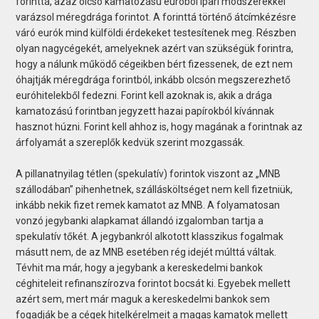
forinttá, azaz olcsó kamatozású euró­ból ipari módszerekkel
varázsol méregdrága forintot. A forinttá történő átcímkézésre
váró eurók mind külföldi érdekeket testesítenek meg. Részben
olyan nagycégekét, amelyeknek azért van szükségük forintra,
hogy a nálunk működő cégeikben bért fizessenek, de ezt nem
óhajtják méregdrága forintból, inkább olcsón megszerezhető
euróhitelekből fedezni. Forint kell azoknak is, akik a drága
kamatozású forintban jegyzett hazai papírokból kívánnak
hasznot húzni. Forint kell ahhoz is, hogy magának a forintnak az
árfolyamát a szereplők kedvük szerint mozgassák.
A pillanatnyilag tétlen (spekulatív) forintok viszont az „MNB
szállodában” pihenhetnek, szállásköltséget nem kell fizetniük,
inkább nekik fizet remek kamatot az MNB. A folyamatosan
vonzó jegybanki alapkamat állandó izgalomban tartja a
spekulatív tőkét. A jegybankról alkotott klasszikus fogalmak
másutt nem, de az MNB esetében rég idejét múlttá váltak.
Tévhit ma már, hogy a jegybank a kereskedelmi bankok
céghiteleit refinanszírozva forintot bocsát ki. Egyebek mellett
azért sem, mert már maguk a kereskedelmi bankok sem
fogadják be a cégek hitelkérelmeit a magas kamatok mellett