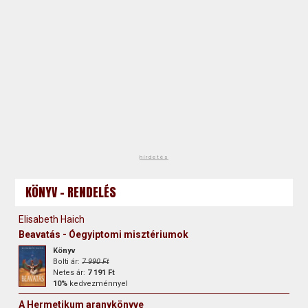
hirdetés
KÖNYV - RENDELÉS
Elisabeth Haich
Beavatás - Óegyiptomi misztériumok
Könyv
Bolti ár:
7 990 Ft
Netes ár:
7 191 Ft
10%
kedvezménnyel
A Hermetikum aranykönyve