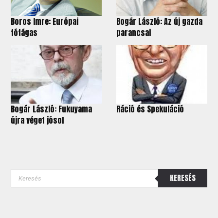
Boros Imre: Európai
Bogár László: Az új gazda
tótágas
parancsai
Bogár László: Fukuyama
Ráció és Spekuláció
újra véget jósol
KERESÉS