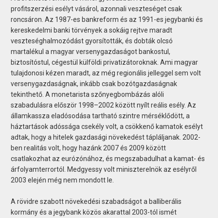
profitszerzési esélyt vásárol, azonnali veszteséget csak
roncsáron. Az 1987-es bankreform és az 1991-es jegybanki és
kereskedelmi banki törvények a sokáig rejtve maradt
veszteséghalmozódást gyorsították, és dobták olcsó
martalékul a magyar versenygazdaságot bankostul,
biztosítóstul, cégestül külföldi privatizátoroknak. Ami magyar
tulajdonosi kézen maradt, az még regionális jelleggel sem volt
versenygazdaságnak, inkább csak bozótgazdaságnak
tekinthető. A monetarista szőnyegbombázás alóli
szabadulásra először 1998–2002 között nyílt reális esély. Az
államkassza eladósodása tartható szintre mérséklődött, a
háztartások adóssága csekély volt, a csökkenő kamatok esélyt
adtak, hogy a hitelek gazdasági növekedést tápláljanak. 2002-
ben realitás volt, hogy hazánk 2007 és 2009 között
csatlakozhat az eurózónához, és megszabadulhat a kamat- és
árfolyamterrortól. Medgyessy volt miniszterelnök az esélyről
2003 elején még nem mondott le.
A rövidre szabott növekedési szabadságot a balliberális
kormány és a jegybank közös akarattal 2003-tól ismét