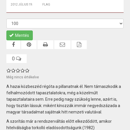
2012 JÚLIUS 19.
FLAG
Mentés
0
Még nincs értékelve
A hazai közbeszéd régóta a pillanatnak él. Nem támaszkodik a
felhalmozódott tapasztalatokra, még a közelmúlt
tapasztalataira sem. Erre pedig nagy szükség lenne, azért is,
hogy tisztán lássuk: miként kínozzák immár negyedszázada a
magyar társadalmat sajátnak hitt nemzeti valutával.
A szorítás már a rendszerváltás előtt elkezdődött, amikor
hitelválságba torkolló eladósodottságunk (1982)