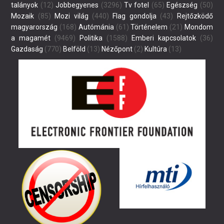
talányok
(12)
Jobbegyenes
(3296)
Tv fotel
(65)
Egészség
(50)
Mozaik
(85)
Mozi világ
(440)
Flag gondolja
(43)
Rejtőzködő
magyarország
(168)
Autómánia
(61)
Történelem
(21)
Mondom
a magamét
(9469)
Politika
(1588)
Emberi kapcsolatok
(36)
Gazdaság
(770)
Belföld
(13)
Nézőpont
(2)
Kultúra
(13)