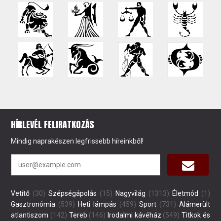
HÍRLEVÉL FELIRATKOZÁS
Mindig naprakészen legfrissebb híreinkből!
Vetítő
(30)
Szépségápolás
(15)
Nagyvilág
(1313)
Életmód
(1)
Gasztronómia
(539)
Heti lámpás
(459)
Sport
(731)
Alámerült
atlantiszom
(142)
Tereb
(146)
Irodalmi kávéház
(549)
Titkok és