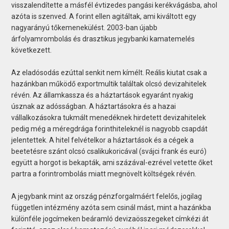
visszalendítette a másfél évtizedes pangási kerékvágásba, ahol
azóta is szenved. A forint ellen agitáltak, ami kiváltott egy
nagyarányú tőkemenekülést. 2003-ban újabb
árfolyamrombolás és drasztikus jegybanki kamatemelés
következett.
Az eladósodás ezúttal senkit nem kímélt. Reális kiutat csak a
hazánkban működő exportmultik találtak olcsó devizahitelek
révén. Az államkassza és a háztartások egyaránt nyakig
úsznak az adósságban. A háztartásokra és a hazai
vállalkozásokra tukmált menedéknek hirdetett devizahitelek
pedig még a méregdrága forinthiteleknél is nagyobb csapdát
jelentettek. A hitel felvételkor a háztartások és a cégek a
beetetésre szánt olcsó csalikukoricával (svájci frank és euró)
együtt a horgot is bekapták, ami százával-ezrével vetette őket
partra a forintrombolás miatt megnövelt költségek révén.
A jegybank mint az ország pénzforgalmáért felelős, jogilag
független intézmény azóta sem csinál mást, mint a hazánkba
különféle jogcímeken beáramló devizaösszegeket címkézi át