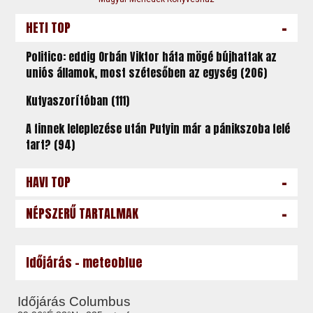
-
HETI TOP
Politico: eddig Orbán Viktor háta mögé bújhattak az
uniós államok, most szétesőben az egység (206)
Kutyaszorítóban (111)
A finnek leleplezése után Putyin már a pánikszoba felé
tart? (94)
-
HAVI TOP
-
NÉPSZERŰ TARTALMAK
Időjárás - meteoblue