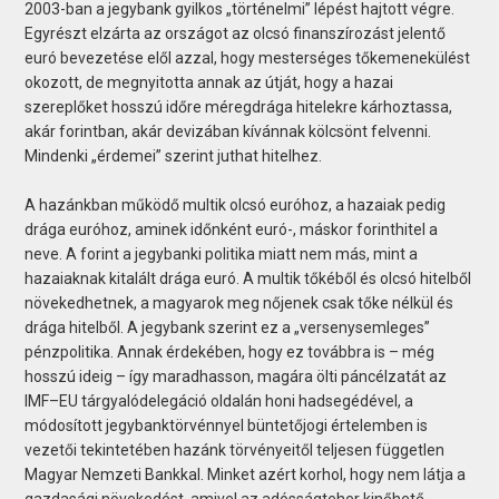
2003-ban a jegybank gyilkos „történelmi” lépést hajtott végre.
Egyrészt elzárta az országot az olcsó finanszírozást jelentő
euró bevezetése elől azzal, hogy mesterséges tőkemenekülést
okozott, de megnyitotta annak az útját, hogy a hazai
szereplőket hosszú időre méregdrága hitelekre kárhoztassa,
akár forintban, akár devizában kívánnak kölcsönt felvenni.
Mindenki „érdemei” szerint juthat hitelhez.
A hazánkban működő multik olcsó euróhoz, a hazaiak pedig
drága euróhoz, aminek időnként euró-, máskor forinthitel a
neve. A forint a jegybanki politika miatt nem más, mint a
hazaiaknak kitalált drága euró. A multik tőkéből és olcsó hitelből
növekedhetnek, a magyarok meg nőjenek csak tőke nélkül és
drága hitelből. A jegybank szerint ez a „versenysemleges”
pénzpolitika. Annak érdekében, hogy ez továbbra is – még
hosszú ideig – így maradhasson, magára ölti páncélzatát az
IMF–EU tárgyalódelegáció oldalán honi hadsegédével, a
módosított jegybanktörvénnyel büntetőjogi értelemben is
vezetői tekintetében hazánk törvényeitől teljesen független
Magyar Nemzeti Bankkal. Minket azért korhol, hogy nem látja a
gazdasági növekedést, amivel az adósságteher kinőhető,