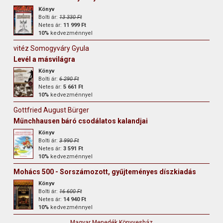
Könyv
Bolti ár:
13 330 Ft
Netes ár:
11 999 Ft
10%
kedvezménnyel
vitéz Somogyváry Gyula
Levél a másvilágra
Könyv
Bolti ár:
6 290 Ft
Netes ár:
5 661 Ft
10%
kedvezménnyel
Gottfried August Bürger
Münchhausen báró csodálatos kalandjai
Könyv
Bolti ár:
3 990 Ft
Netes ár:
3 591 Ft
10%
kedvezménnyel
Mohács 500 - Sorszámozott, gyűjteményes díszkiadás
Könyv
Bolti ár:
16 600 Ft
Netes ár:
14 940 Ft
10%
kedvezménnyel
Magyar Menedék Könyvesház