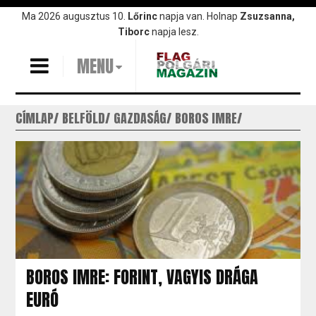
Ugrás
Ma 2026 augusztus 10.
Lőrinc
napja van. Holnap
Zsuzsanna,
a
Tiborc
napja lesz.
tartalomra
MENU
CÍMLAP
BELFÖLD
GAZDASÁG
BOROS IMRE
BOROS IMRE: FORINT, VAGYIS DRÁGA
EURÓ