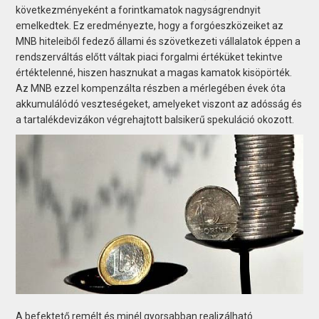
következményeként a forintkamatok nagyságrendnyit
emelkedtek. Ez eredményezte, hogy a forgóeszközeiket az
MNB hiteleiből fedező állami és szövetkezeti vállalatok éppen a
rendszerváltás előtt váltak piaci forgalmi értéküket tekintve
értéktelenné, hiszen hasznukat a magas kamatok kisöpörték.
Az MNB ezzel kompenzálta részben a mérlegében évek óta
akkumulálódó veszteségeket, amelyeket viszont az adósság és
a tartalékdevizákon végrehajtott balsikerű spekuláció okozott.
A befektető remélt és minél gyorsabban realizálható