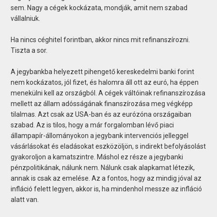
sem. Nagy a cégek kockázata, mondják, amit nem szabad
vállalniuk.
Ha nincs céghitel forintban, akkor nincs mit refinanszírozni.
Tiszta a sor.
A jegybankba helyezett pihengető kereskedelmi banki forint
nem kockázatos, jól fizet, és halomra áll ott az euró, ha éppen
menekülni kell az országból. A cégek váltóinak refinanszírozása
mellett az állam adósságának finanszírozása meg végképp
tilalmas. Azt csak az USA-ban és az eurózóna országaiban
szabad. Az is tilos, hogy a már forgalomban lévő piaci
állampapír-állományokon a jegybank intervenciós jelleggel
vásárlásokat és eladásokat eszközöljön, s indirekt befolyásolást
gyakoroljon a kamatszintre. Máshol ez része a jegybanki
pénzpolitikának, nálunk nem. Nálunk csak alapkamat létezik,
annak is csak az emelése. Az a fontos, hogy az mindig jóval az
infláció felett legyen, akkor is, ha mindenhol messze az infláció
alatt van.