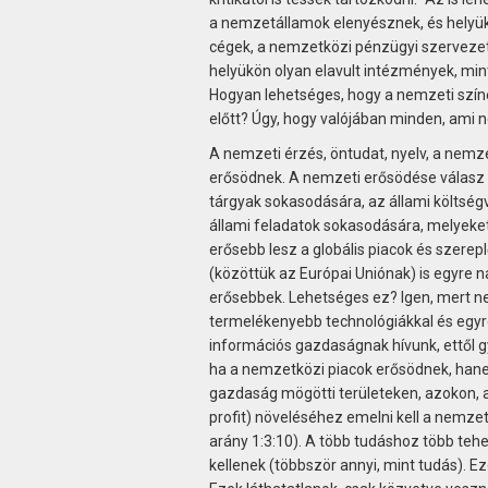
a nemzetállamok elenyésznek, és helyükre
cégek, a nemzetközi pénzügyi szervezete
helyükön olyan elavult intézmények, mint 
Hogyan lehetséges, hogy a nemzeti színek
előtt? Úgy, hogy valójában minden, ami n
A nemzeti érzés, öntudat, nyelv, a nem
erősödnek. A nemzeti erősödése válasz
tárgyak sokasodására, az állami költsé
állami feladatok sokasodására, melyeket 
erősebb lesz a globális piacok és szer
(közöttük az Európai Uniónak) is egyre 
erősebbek. Lehetséges ez? Igen, mert n
termelékenyebb technológiákkal és egyre 
információs gazdaságnak hívunk, ettől g
ha a nemzetközi piacok erősödnek, han
gazdaság mögötti területeken, azokon, 
profit) növeléséhez emelni kell a nemzet
arány 1:3:10). A több tudáshoz több teh
kellenek (többször annyi, mint tudás). E