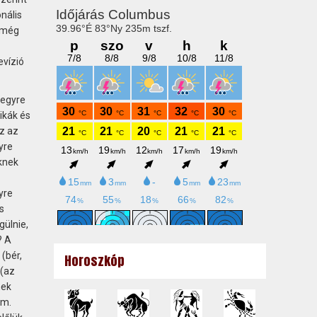
nális
k még
evízió
 egyre
ikák és
z az
yre
knek
yre
s
gülnie,
? A
(bér,
Horoszkóp
 (az
mek
am.