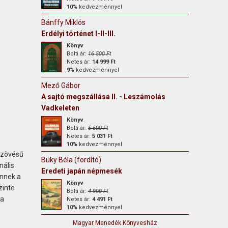
10%
kedvezménnyel
Bánffy Miklós
Erdélyi történet I-II-III.
Könyv
Bolti ár:
16 500 Ft
Netes ár:
14 999 Ft
9%
kedvezménnyel
Mező Gábor
A sajtó megszállása II. - Leszámolás
Vadkeleten
Könyv
Bolti ár:
5 590 Ft
Netes ár:
5 031 Ft
10%
kedvezménnyel
szövésű
Büky Béla (fordító)
nális
Eredeti japán népmesék
űnnek a
Könyv
zinte
Bolti ár:
4 990 Ft
 a
Netes ár:
4 491 Ft
10%
kedvezménnyel
Magyar Menedék Könyvesház