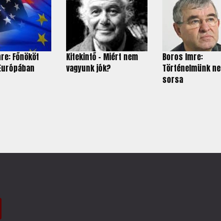
re: Főnököt
Kitekintő - Miért nem
Boros Imre:
 Európában
vagyunk jók?
Történelmünk ne
sorsa