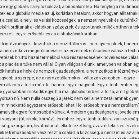
 egy globális irányító hálózat, a birodalom lép. Ha tényleg a multinacio
k és a globális média az új, korlátlan hatalom, akkor hogyan állhatna
a család, a helyi és vallási közösségek, a nemzeti nyelvek és kultúrák?
ért ordítanak a lelátókon százezrek, és szorítanak milliók otthon a tel
emzeti, egyre erősebb lesz a globalizáció korában.
zeti intézmények - közöttük a nemzetállam is - nem gyengülnek, hanem
 a nemzetközi megerősödésére, az érzelmek erősödése válasz a techn
gvetések bruttó hazai termékből való részesedésének növekedése válas
a piac és a tőke nem vállal. Olyan világban élünk, amelyben valóban eg
eplők hatása a helyi és nemzeti gazdaságokra, a nemzetközi intézménye
nagyobb a szerepe, de a nemzetállamok is - változó szerepben - egyre
em állandó a torta mérete, hanem egyre nagyobb. Egyre több ember eg
gyorsabban működik együtt a mai globális térben: a torta, amit globáli
yorsan nő. Nem nulla összegű a játék; nem kell a nemzetállamnak gyen
em mindkettő egyszerre erősebb lehet. Hol erősebb ma a nemzetállam
amelyek egyre fontosabbá válnak. A modern gazdaságban a jövedelem 
i vagyont (út, iskola, kórház), és ehhez egyre több tudásra van szükség
etség, szorgalom, hivatástudat, elkötelezettség, azaz értékek és érzel
zek létrehozásában vesz részt a család, a közösség, a nemzet és az áll