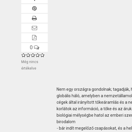
0
Még nincs
értékelve
Nem egy országra gondolnak; tagadják, 
globális háló, amelyben a nemzetállamok
cégek által irányított tőkeáramlás és 
korlátok az információ, a tőke és az áru
biológiai mélységbe hatol az emberi sz
birodalom
- bár indít megelőző csapásokat, és a he