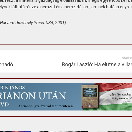
k részt a materiális gazdagság előállításában, mégis egyre több kell be
elynek látható része a nemzet és a nemzetállam, aminek hatása egyre 
 Harvard University Press, USA, 2001)
Követke
yonadó
Bogár László: Ha elütne a vill