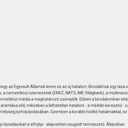
hogy az Egyesült Államok lenne ez az új hatalom. Birodalmuk egy laza 
, a nemzetközi szervezetek (ENSZ, NATO, IMF, Világbank), a multinacio
a nemzetközi média a meghatározó szereplők. Ebben a birodalomban elt
k áramlása elől, miközben a láthatatlan hatalom - a médián keresztül - s
emélyiség befolyásolásában. Szemben a korábbi hódító hatalmakkal, ez
lyi lázadásokat is elfojtja - alapvetően nyugodt természetű. Állandóan