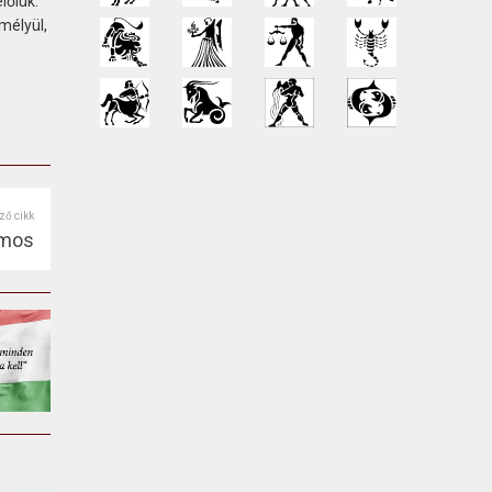
lőlük.
mélyül,
ző cikk
amos