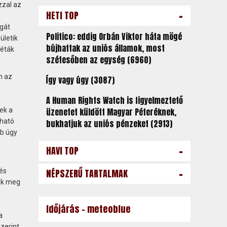
zzal az
-
HETI TOP
agát
Politico: eddig Orbán Viktor háta mögé
ületik
bújhattak az uniós államok, most
féták
szétesőben az egység (6960)
n az
Így vagy úgy (3087)
A Human Rights Watch is figyelmeztető
ek a
üzenetet küldött Magyar Péteréknek,
tható
bukhatjuk az uniós pénzeket (2913)
bb úgy
-
HAVI TOP
-
és
NÉPSZERŰ TARTALMAK
ták meg
ó
Időjárás - meteoblue
a
szerint