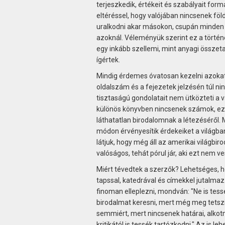
terjeszkedik, értékeit és szabályait form
eltéréssel, hogy valójában nincsenek föl
uralkodni akar másokon, csupán minden m
azoknál. Véleményük szerint ez a törté
egy inkább szellemi, mint anyagi összeta
ígértek.
Mindig érdemes óvatosan kezelni azokat 
oldalszám és a fejezetek jelzésén túl ni
tisztaságú gondolatait nem ütközteti a 
különös könyvben nincsenek számok, ez
láthatatlan birodalomnak a létezéséről.
módon érvényesítik érdekeiket a világban
látjuk, hogy még áll az amerikai világbir
valóságos, tehát pórul jár, aki ezt nem ve
Miért tévedtek a szerzők? Lehetséges, ho
tapssal, katedrával és címekkel jutalmaz
finoman elleplezni, mondván: "Ne is tes
birodalmat keresni, mert még meg tetszik 
semmiért, mert nincsenek határai, alkot
kritikától is tessék tartózkodni." Az is 