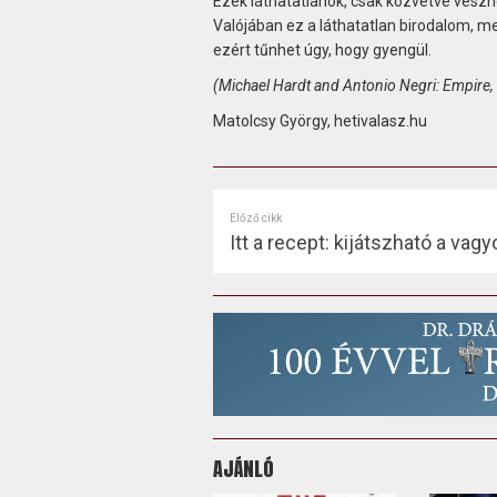
Ezek láthatatlanok, csak közvetve veszne
Valójában ez a láthatatlan birodalom, m
ezért tűnhet úgy, hogy gyengül.
(Michael Hardt and Antonio Negri: Empire,
Matolcsy György, hetivalasz.hu
Előző cikk
Itt a recept: kijátszható a vag
AJÁNLÓ