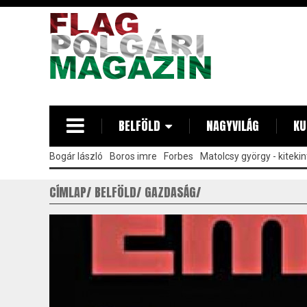
Ugrás
a
tartalomra
BELFÖLD
NAGYVILÁG
KU
Bogár lászló
Boros imre
Forbes
Matolcsy györgy - kitekin
CÍMLAP
BELFÖLD
GAZDASÁG