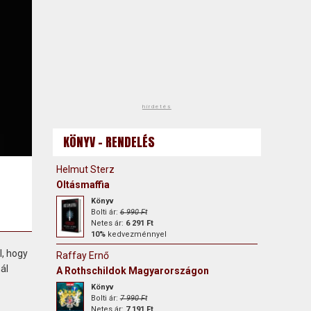
hirdetés
KÖNYV - RENDELÉS
Helmut Sterz
Oltásmaffia
Könyv
Bolti ár:
6 990 Ft
Netes ár:
6 291 Ft
10%
kedvezménnyel
l, hogy
Raffay Ernő
ál
A Rothschildok Magyarországon
Könyv
Bolti ár:
7 990 Ft
Netes ár:
7 191 Ft