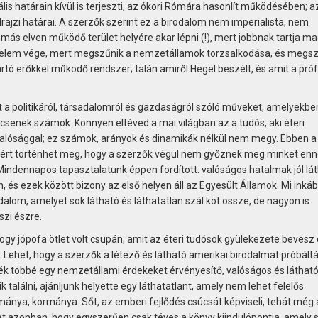
ális határain kívül is terjeszti, az ókori Rómára hasonlít működésében; a
drajzi határai. A szerzők szerint ez a birodalom nem imperialista, nem
ás elven működő terület helyére akar lépni (!), mert jobbnak tartja m
nelem vége, mert megszűnik a nemzetállamok torzsalkodása, és megsz
rtó erőkkel működő rendszer; talán amiről Hegel beszélt, és amit a pró
a politikáról, társadalomról és gazdaságról szóló műveket, amelyekbe
ncsenek számok. Könnyen eltéved a mai világban az a tudós, aki éteri
valósággal; ez számok, arányok és dinamikák nélkül nem megy. Ebben a
ért történhet meg, hogy a szerzők végül nem győznek meg minket enn
 Mindennapos tapasztalatunk éppen fordított: valóságos hatalmak jól lá
, és ezek között bizony az első helyen áll az Egyesült Államok. Mi inká
odalom, amelyet sok látható és láthatatlan szál köt össze, de nagyon is
szi észre.
gy jópofa ötlet volt csupán, amit az éteri tudósok gyülekezete bevesz 
. Lehet, hogy a szerzők a létező és látható amerikai birodalmat próbál
sék többé egy nemzetállami érdekeket érvényesítő, valóságos és láthat
találni, ajánljunk helyette egy láthatatlant, amely nem lehet felelős
mánya, kormánya. Sőt, az emberi fejlődés csúcsát képviseli, tehát még 
lehet azonban, hogy egyszerűen csak téves a könyv kiindulópontja, amely 