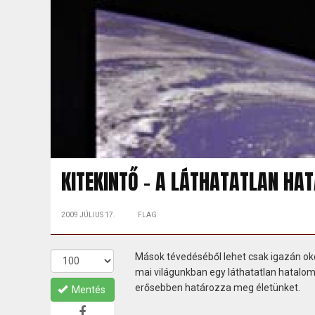
KITEKINTŐ - A LÁTHATATLAN HA
2009 JÚLIUS 17.
FLAG
Mások tévedéséből lehet csak igazán oko
mai világunkban egy láthatatlan hatalom
erősebben határozza meg életünket.
Mentés