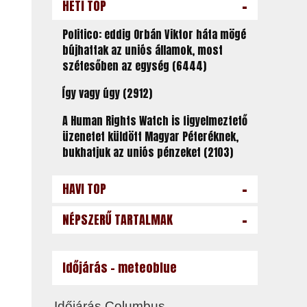
-
HETI TOP
Politico: eddig Orbán Viktor háta mögé
bújhattak az uniós államok, most
szétesőben az egység (6444)
Így vagy úgy (2912)
A Human Rights Watch is figyelmeztető
üzenetet küldött Magyar Péteréknek,
bukhatjuk az uniós pénzeket (2103)
-
HAVI TOP
-
NÉPSZERŰ TARTALMAK
Időjárás - meteoblue