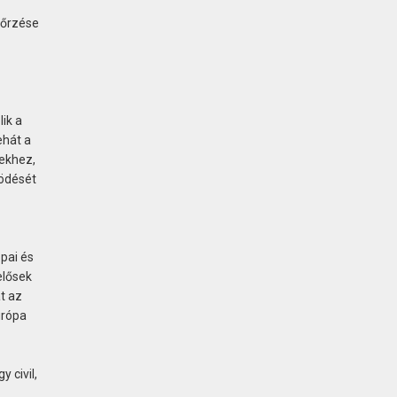
nőrzése
ik a
ehát a
gekhez,
södését
ópai és
elősek
t az
urópa
 civil,