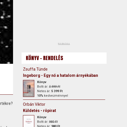
hirdetés
KÖNYV - RENDELÉS
Zsuffa Tünde
Ingeborg - Egy nő a hatalom árnyékában
Könyv
Bolti ár:
5 999 Ft
Netes ár:
5 399 Ft
10%
kedvezménnyel
rtékre?
Orbán Viktor
Küldetés - röpirat
Könyv
Bolti ár:
980 Ft
Netes ár:
980 Ft