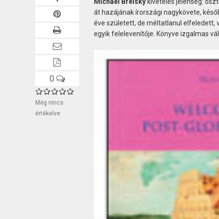
Michael Breisky
kivételes jelenség: osz
át hazájának írországi nagykövete, késő
éve született, de méltatlanul elfeledett,
egyik felelevenítője. Könyve izgalmas v
0
Még nincs
értékelve