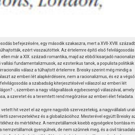
osodás befejezésére, egy második szakaszra, mert a XVII-XVIII. század
túlhajtották, ezért visszaütöttek. Az értelemre építő első felvilágosodás
ellen már a XIX. századi romantika, majd az ebből kisarjadó nacionaliz
i vallási fundamentalizmusok, az ezoterikus tanok, a populista politikák
racionális válasz a túlhajtott értelemre. Breisky szerint még mindig a
laszt az emberi lét alapkérdéseire, nem a racionalizmus, és ez a végső
felvilágosodás a szabadság kiterjesztésével válaszol az emberi lét
ilágon? -, szemben a nagy világvallások egybecsengő válaszával, amely 
a, a szeretet és a teremtett rend megőrzése az emberi élet feladata.
tett hit vezet el az egyre nagyobb szervezetekig, a nagyvállalati ural
tti szervezetekhez és a globalizációhoz. Mesterével együtt Breisky a
i léptékhez és mértékhez. A nemzetállamok kisebb egységekre bontása m
y a nemzetállamok gyengülnek, de nem szűnnek meg, és a civil társada