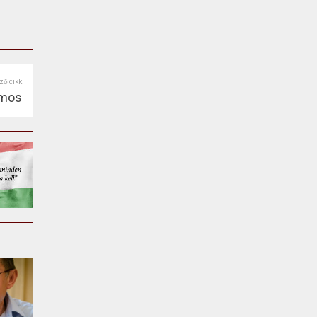
ző cikk
amos