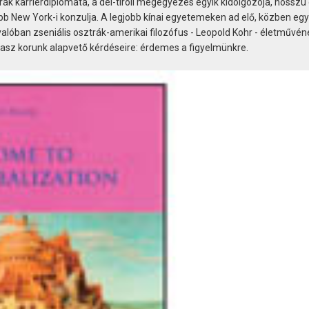
trák karrierdiplomata, a dél-tiroli megegyezés egyik kidolgozója, hossz
bb New York-i konzulja. A legjobb kínai egyetemeken ad elő, közben eg
 valóban zseniális osztrák-amerikai filozófus - Leopold Kohr - életművén
álasz korunk alapvető kérdéseire: érdemes a figyelmünkre.