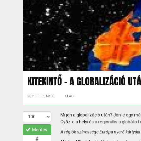
KITEKINTŐ - A GLOBALIZÁCIÓ UT
2011 FEBRUÁR 06.
FLAG
Mi jön a globalizáció után? Jön-e egy m
Győz-e a helyi és a regionális a globális f
Mentés
A régiók színessége Európa nyerő kártyája