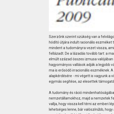
Szerzőnk szerint szükség van a felvilág
hódító útjára indult racionális eszméket 
mindent a tudományra vezet vissza, ami 
fellázadt. De a lázadás tovább tart: a ma
elmúlt század összes izmusa valójában ir
hagyományos vallások adják a legjobb vá
ma is erősödő irracionális eszméknek. A 
alapkérdésére - mi végett is vagyunk a v
egymás segítése, az elesettek támogatás
A tudomány és ráció mindenhatóságába ve
nemzetállamokhoz, majd a nemzetek fele
vallja, hogy vissza kell térni az ember
lehetséges lenne, bár valószínűbb, hog