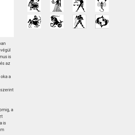
ban
 végül
mus is
 és az
 oka a
szerint
omig, a
zt
a is
lom