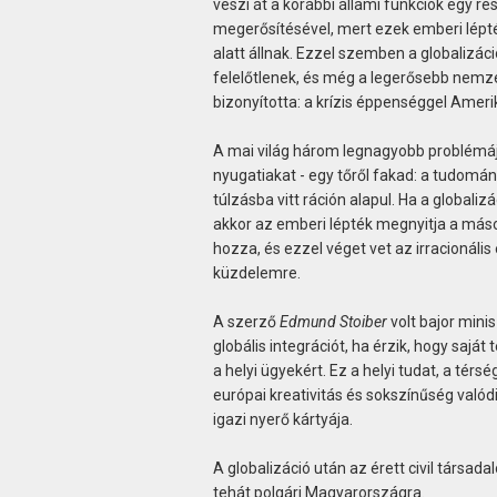
veszi át a korábbi állami funkciók egy rés
megerősítésével, mert ezek emberi lépté
alatt állnak. Ezzel szemben a globalizáci
felelőtlenek, és még a legerősebb nemzet
bizonyította: a krízis éppenséggel Amerik
A mai világ három legnagyobb problémája 
nyugatiakat - egy tőről fakad: a tudomán
túlzásba vitt ráción alapul. Ha a globali
akkor az emberi lépték megnyitja a máso
hozza, és ezzel véget vet az irracionális
küzdelemre.
A szerző
Edmund Stoiber
volt bajor mini
globális integrációt, ha érzik, hogy sajá
a helyi ügyekért. Ez a helyi tudat, a té
európai kreativitás és sokszínűség valód
igazi nyerő kártyája.
A globalizáció után az érett civil társa
tehát polgári Magyarországra.