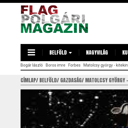
Ugrás
a
tartalomra
BELFÖLD
NAGYVILÁG
KU
Bogár lászló
Boros imre
Forbes
Matolcsy györgy - kitekin
CÍMLAP
BELFÖLD
GAZDASÁG
MATOLCSY GYÖRGY -