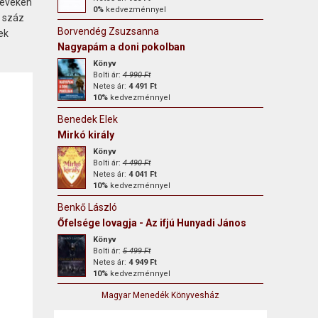
ú éveken
0%
kedvezménnyel
y száz
Borvendég Zsuzsanna
ek
Nagyapám a doni pokolban
Könyv
Bolti ár:
4 990 Ft
Netes ár:
4 491 Ft
10%
kedvezménnyel
Benedek Elek
Mirkó király
Könyv
Bolti ár:
4 490 Ft
Netes ár:
4 041 Ft
10%
kedvezménnyel
Benkő László
Őfelsége lovagja - Az ifjú Hunyadi János
Könyv
Bolti ár:
5 499 Ft
Netes ár:
4 949 Ft
10%
kedvezménnyel
Magyar Menedék Könyvesház