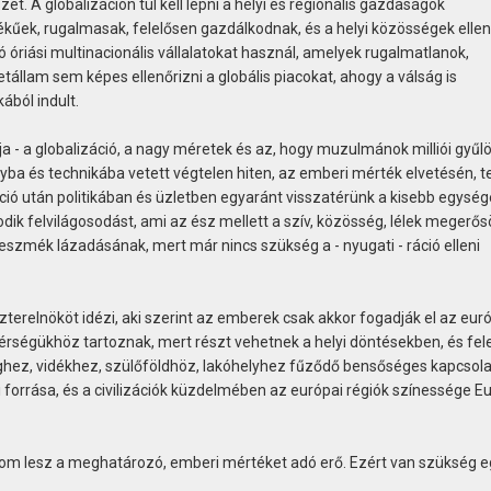
zét. A globalizáción túl kell lépni a helyi és regionális gazdaságok
kűek, rugalmasak, felelősen gazdálkodnak, és a helyi közösségek elle
ó óriási multinacionális vállalatokat használ, amelyek rugalmatlanok,
állam sem képes ellenőrizni a globális piacokat, ahogy a válság is
ából indult.
- a globalizáció, a nagy méretek és az, hogy muzulmánok milliói gyűlöl
yba és technikába vetett végtelen hiten, az emberi mérték elvetésén, t
záció után politikában és üzletben egyaránt visszatérünk a kisebb egysé
dik felvilágosodást, ami az ész mellett a szív, közösség, lélek megerő
 eszmék lázadásának, mert már nincs szükség a - nyugati - ráció elleni
szterelnököt idézi, aki szerint az emberek csak akkor fogadják el az eur
t térségükhöz tartoznak, mert részt vehetnek a helyi döntésekben, és fel
rséghez, vidékhez, szülőföldhöz, lakóhelyhez fűződő bensőséges kapcsola
i forrása, és a civilizációk küzdelmében az európai régiók színessége E
dalom lesz a meghatározó, emberi mértéket adó erő. Ezért van szükség egy