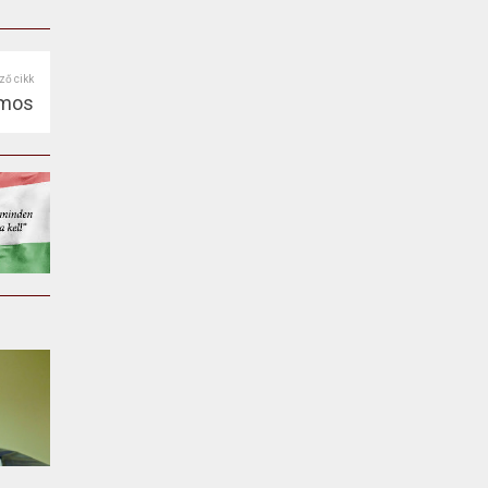
ző cikk
amos