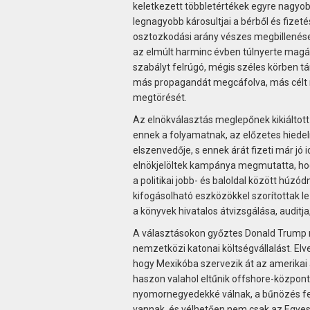
keletkezett többletértékek egyre nagyo
legnagyobb károsultjai a bérből és fizetés
osztozkodási arány vészes megbillenése 
az elmúlt harminc évben túlnyerte magá
szabályt felrúgó, mégis széles körben t
más propagandát megcáfolva, más célt 
megtörését.
Az elnökválasztás meglepőnek kikiáltott
ennek a folyamatnak, az előzetes hiede
elszenvedője, s ennek árát fizeti már jó i
elnökjelöltek kampánya megmutatta, hogy
a politikai jobb- és baloldal között húzód
kifogásolható eszközökkel szorítottak le
a könyvek hivatalos átvizsgálása, auditj
A választásokon győztes Donald Trump 
nemzetközi katonai költségvállalást. Elve
hogy Mexikóba szervezik át az amerikai 
haszon valahol eltűnik offshore-közpo
nyomornegyedekké válnak, a bűnözés felle
vannak, és vélhetően nem csak az Egyesü