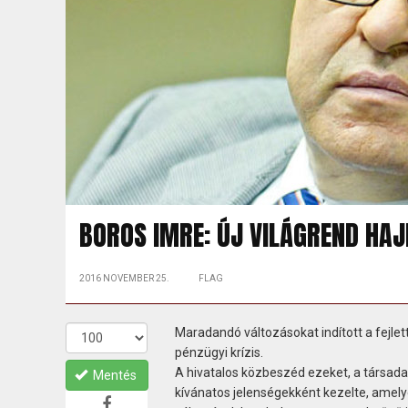
BOROS IMRE: ÚJ VILÁGREND HA
2016 NOVEMBER 25.
FLAG
Maradandó változásokat indított a fejl
pénzügyi krízis.
A hivatalos közbeszéd ezeket, a társad
Mentés
kívánatos jelenségekként kezelte, amel