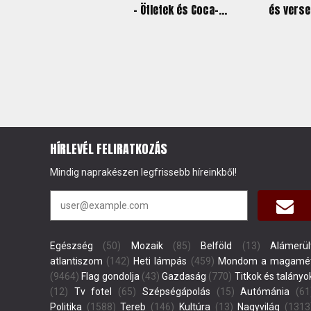
- Ötletek és Coca-...
és verse
HÍRLEVÉL FELIRATKOZÁS
Mindig naprakészen legfrissebb híreinkből!
Egészség
(50)
Mozaik
(85)
Belföld
(13)
Alámerül
atlantiszom
(142)
Heti lámpás
(459)
Mondom a magamé
(9464)
Flag gondolja
(43)
Gazdaság
(770)
Titkok és talányo
(12)
Tv fotel
(65)
Szépségápolás
(15)
Autómánia
(61
Politika
(1588)
Tereb
(146)
Kultúra
(13)
Nagyvilág
(1313