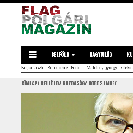
Ugrás
a
tartalomra
BELFÖLD
NAGYVILÁG
KU
Bogár lászló
Boros imre
Forbes
Matolcsy györgy - kitekin
CÍMLAP
BELFÖLD
GAZDASÁG
BOROS IMRE