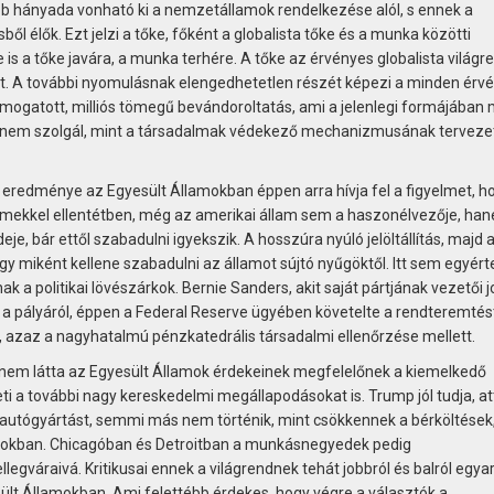
bb hányada vonható ki a nemzetállamok rendelkezése alól, s ennek a
ből élők. Ezt jelzi a tőke, főként a globalista tőke és a munka közötti
is a tőke javára, a munka terhére. A tőke az érvényes globalista világ
t. A további nyomulásnak elengedhetetlen részét képezi a minden érv
ámogatott, milliós tömegű bevándoroltatás, ami a jelenlegi formájában
nem szolgál, mint a társadalmak védekező mechanizmusának terveze
 eredménye az Egyesült Államokban éppen arra hívja fel a figyelmet, h
lmekkel ellentétben, még az amerikai állam sem a haszonélvezője, ha
deje, bár ettől szabadulni igyekszik. A hosszúra nyúló jelöltállítás, majd 
 miként kellene szabadulni az államot sújtó nyűgöktől. Itt sem egyér
nak a politikai lövészárkok. Bernie Sanders, akit saját pártjának vezetői 
 a pályáról, éppen a Federal Reserve ügyében követelte a rendteremtést,
a, azaz a nagyhatalmú pénzkatedrális társadalmi ellenőrzése mellett.
nem látta az Egyesült Államok érdekeinek megfelelőnek a kiemelkedő
ti a további nagy kereskedelmi megállapodásokat is. Trump jól tudja, att
autógyártást, semmi más nem történik, mint csökkennek a bérköltések,
ntokban. Chicagóban és Detroitban a munkásnegyedek pedig
gváraivá. Kritikusai ennek a világrendnek tehát jobbról és balról egya
lt Államokban. Ami felettébb érdekes, hogy végre a választók a