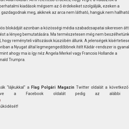
uperhatalmi kiadások mégsem az ő érdekeiket szolgálják, ezeken a
gazdagodnak meg, akiknek az arca nem látható, hangjuk nem hallható
ciós blokádját azonban a közösségi média szabadcsapatai sikeresen áttö
zélést a lényeg bemutatására. Ma természetesen még nem beszélhetünk
ól, hogy reményteli változások küszöbén állunk. A jelenségek kísérteties
koriban a Nyugat által legmegengedőbbnek ítélt Kádár-rendszer is gyana
 mint ahogy ma is így néz Angela Merkel vagy Francois Hollande a
nald Trumpra.
ák "lájkukkal" a
Flag Polgári Magazin
Twitter oldalát a következő
etve a Facebook oldalát pedig az alábbi c
n
működését!