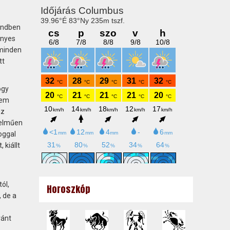
rendben
ényes
 minden
tt
ogy
nem
az
telműen
joggal
 kiállt
ól,
Horoszkóp
 de a
ránt