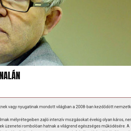
JNALÁN
ettnek vagy nyugatinak mondott világban a 2008-ban kezdődött nemzetk
almak mélyrétegeiben zajló intenzív mozgásokat évekig olyan káros, n
yek üzenetei rombolóan hatnak a világrend egészséges működésére. A