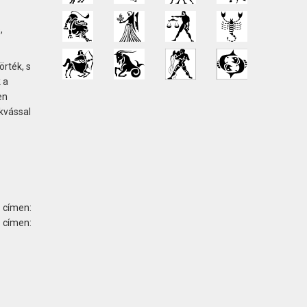
,
rték, s
 a
en
kvással
 címen:
ímen: