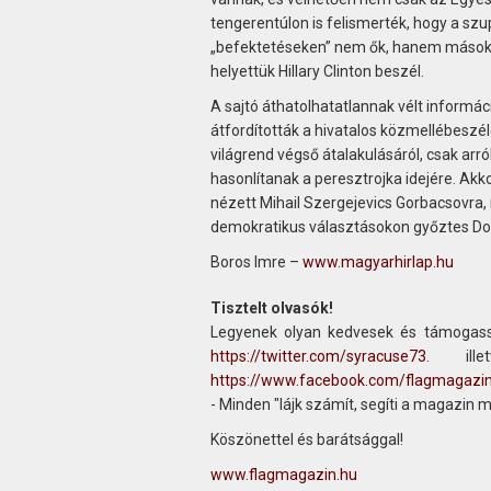
tengerentúlon is felismerték, hogy a sz
„befektetéseken” nem ők, hanem mások 
helyettük Hillary Clinton beszél.
A sajtó áthatolhatatlannak vélt informá
átfordították a hivatalos közmellébes
világrend végső átalakulásáról, csak arr
hasonlítanak a peresztrojka idejére. Ak
nézett Mihail Szergejevics Gorbacsovra,
demokratikus választásokon győztes Do
Boros Imre –
www.magyarhirlap.hu
Tisztelt olvasók!
Legyenek olyan kedvesek és támogass
https://twitter.com/syracuse73
. ill
https://www.facebook.com/flagmagazi
- Minden "lájk számít, segíti a magazin 
Köszönettel és barátsággal!
www.flagmagazin.hu