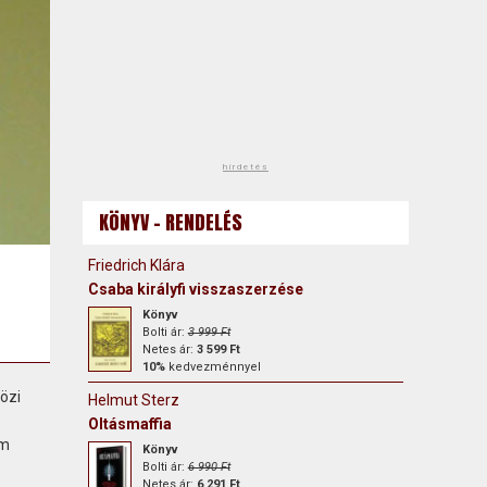
hirdetés
KÖNYV - RENDELÉS
Friedrich Klára
Csaba királyfi visszaszerzése
Könyv
Bolti ár:
3 999 Ft
Netes ár:
3 599 Ft
10%
kedvezménnyel
özi
Helmut Sterz
Oltásmaffia
em
Könyv
Bolti ár:
6 990 Ft
Netes ár:
6 291 Ft