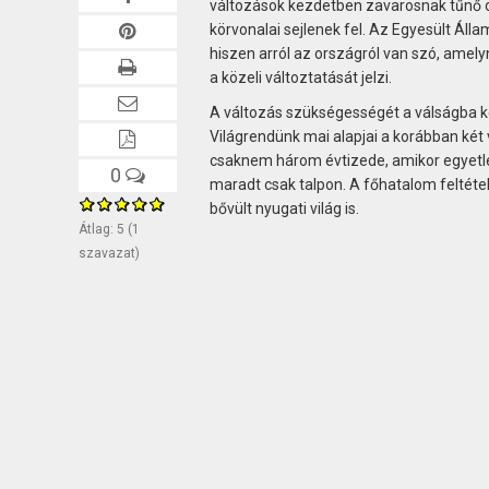
változások kezdetben zavarosnak tűnő ör
körvonalai sejlenek fel. Az Egyesült Áll
hiszen arról az országról van szó, ame
a közeli változtatását jelzi.
A változás szükségességét a válságba ke
Világrendünk mai alapjai a korábban két
csaknem három évtizede, amikor egyetle
0
maradt csak talpon. A főhatalom feltét
bővült nyugati világ is.
Átlag:
5
(
1
szavazat)