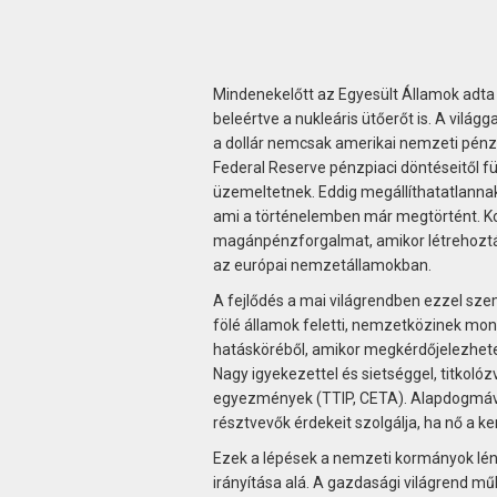
Mindenekelőtt az Egyesült Államok adta
beleértve a nukleáris ütőerőt is. A vi
a dollár nemcsak amerikai nemzeti pénz
Federal Reserve pénzpiaci döntéseitől fü
üzemeltetnek. Eddig megállíthatatlannak
ami a történelemben már megtörtént. Ko
magánpénzforgalmat, amikor létrehozták
az európai nemzetállamokban.
A fejlődés a mai világrendben ezzel sz
fölé államok feletti, nemzetközinek mon
hatásköréből, amikor megkérdőjelezhetetl
Nagy igyekezettel és sietséggel, titkoló
egyezmények (TTIP, CETA). Alapdogmává
résztvevők érdekeit szolgálja, ha nő a k
Ezek a lépések a nemzeti kormányok lény
irányítása alá. A gazdasági világrend 