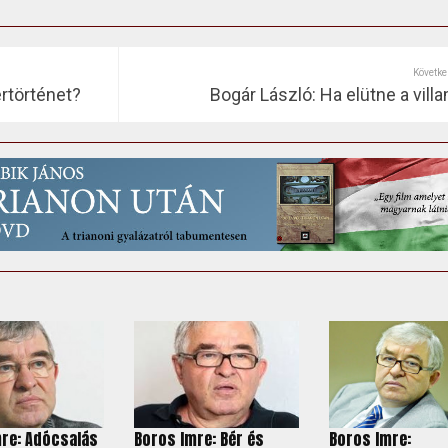
Követke
ertörténet?
Bogár László: Ha elütne a vill
re: Adócsalás
Boros Imre: Bér és
Boros Imre: