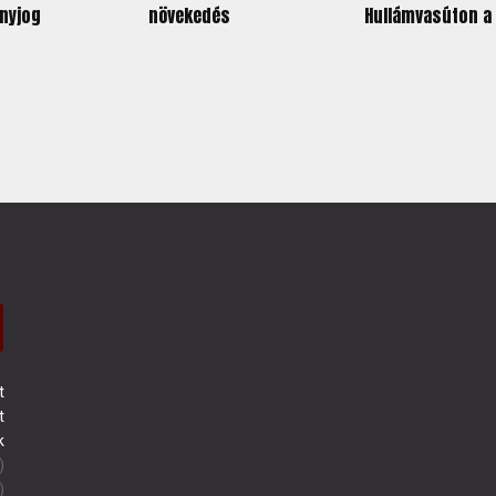
nyjog
növekedés
Hullámvasúton a 
t
t
k
)
)