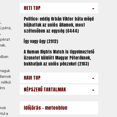
-
HETI TOP
Politico: eddig Orbán Viktor háta mögé
,
bújhattak az uniós államok, most
ú pénz,
szétesőben az egység (6444)
A
 pénzt
Így vagy úgy (2912)
nak,
A Human Rights Watch is figyelmeztető
adban
üzenetet küldött Magyar Péteréknek,
bukhatjuk az uniós pénzeket (2103)
 maguk
-
HAVI TOP
államok
nélkül.
-
lmi
NÉPSZERŰ TARTALMAK
Időjárás - meteoblue
umok
tül a