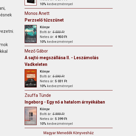
10%
kedvezménnyel
ni,
Monos Anett
désnek
Perzselő tűzszünet
Könyv
vezetni.
Bolti ár:
5 500 Ft
Netes ár:
4 950 Ft
10%
kedvezménnyel
amok
Mező Gábor
kkal
A sajtó megszállása II. - Leszámolás
Vadkeleten
Könyv
Bolti ár:
5 590 Ft
Netes ár:
5 031 Ft
10%
kedvezménnyel
Zsuffa Tünde
Ingeborg - Egy nő a hatalom árnyékában
Könyv
Bolti ár:
5 999 Ft
Netes ár:
5 399 Ft
10%
kedvezménnyel
Magyar Menedék Könyvesház