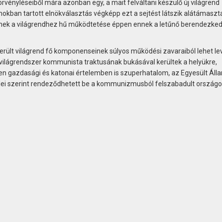
vényléseiből mára azonban egy, a mait felváltani készülő új világrend
amokban tartott elnökválasztás végképp ezt a sejtést látszik alátámaszta
lynek a világrendhez hű működtetése éppen ennek a letűnő berendezke
rült világrend fő komponenseinek súlyos működési zavaraiból lehet le
 világrendszer kommunista traktusának bukásával kerültek a helyükre,
n gazdasági és katonai értelemben is szuperhatalom, az Egyesült Áll
elei szerint rendeződhetett be a kommunizmusból felszabadult országo