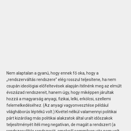
Nem alaptalan a gyanú, hogy ennek fő oka, hogy a
„rendszerváltás rendszere” elég rosszul teljesítene, ha nem
csupán ideológiai előfeltevések alapján ítélnénk meg az elmúlt
évszázad rendszereit, hanem úgy, hogy miképpen járultak
hozzá a magyarság anyagi, fizikai, lelki, erkölcsi, szellemi
felemelkedéséhez. (Az anyagi vagyonvesztése például
világháborús léptékű volt.) Kivétel nélkül valamennyi politikai
párt kizárólag más politikai alakzatok által uralt időszakok
teljesítményét ítéli meg negatívan, de magát a rendszert (a
rendszerváltás rendszerét, amelyről semmilyen vita nem volt,