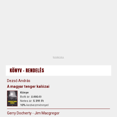
hirdetés
KÖNYV - RENDELÉS
Dezső András
A magyar tenger kalózai
Könyv
Bolti ár:
5 990 Ft
Netes ár:
5 391 Ft
10%
kedvezménnyel
Gerry Docherty - Jim Macgregor