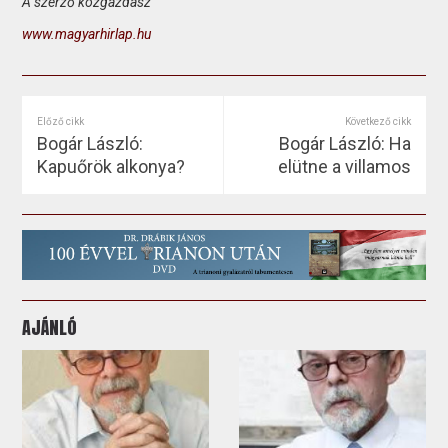
A szerző közgazdász
www.magyarhirlap.hu
Előző cikk
Következő cikk
Bogár László:
Bogár László: Ha
Kapuőrök alkonya?
elütne a villamos
AJÁNLÓ