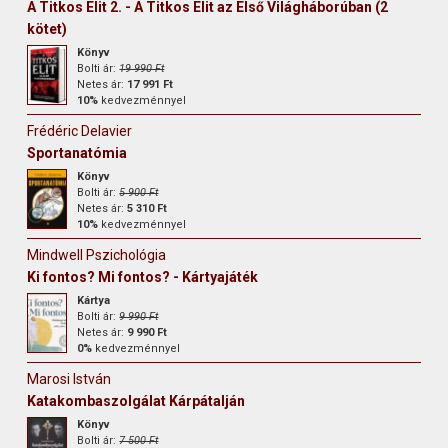
A Titkos Elit 2. - A Titkos Elit az Első Világháborúban (2
kötet)
Könyv
Bolti ár:
19 990 Ft
Netes ár:
17 991 Ft
10%
kedvezménnyel
Frédéric Delavier
Sportanatómia
Könyv
Bolti ár:
5 900 Ft
Netes ár:
5 310 Ft
10%
kedvezménnyel
Mindwell Pszichológia
Ki fontos? Mi fontos? - Kártyajáték
Kártya
Bolti ár:
9 990 Ft
Netes ár:
9 990 Ft
0%
kedvezménnyel
Marosi István
Katakombaszolgálat Kárpátalján
Könyv
Bolti ár:
7 500 Ft