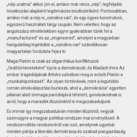
„nép uralma” akkor jön el, amikor már nincs „nép”, legfeljebb
hivatkozási alapként legitimációs biodíszletként. Pontosabban,
amikor már a nép is „csinálva van”, és egy ögyes
konstrukció,
egyszerű használati tárgy csupán. Nem véletlen, hogy az
angolszász elméletekben egyre gyakrabban tűnik fel a
„manufactured” és az „engineered”, amelyet a magyarban
hangulatilag leginkább a „csinálva van” szándékosan
magyartalan fordulata fejez ki.
Maga Platón is csak az oligarchikus konfliktusok
„fedőtörténeteként” írja le a demokráciát, és Madách Imre Az
ember tragédiájának Athéni színében meg is erősíti Platón e
„munkahipotézisét”. Az olyan történések, mint a legutóbbi
román elnökválasztási burleszk, ahol a „demokrácia” egyetlen
pillanat alatt önmaga paródiájává tétetett, gondoskodnak is
arról, hogy a maradék illúzióinktól is megszabaduljunk.
És immár így megszabadulván minden illúziótól, vegyük
szemügyre a magyar politikai rendszer mai örvényléseit. A
rendszerváltás rendszeréről van szó, amelynek ugyebár
minden pártja a liberális demokrácia és szabad piacgazdaság