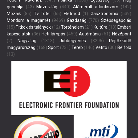
Irodalmi kávéház
(549)
Politika
(1588)
Egészség
(50)
Flag
gondolja
(43)
Mozi világ
(440)
Alámerült atlantiszom
(142)
Mozaik
(85)
Tv fotel
(65)
Életmód
(1)
Gasztronómia
(539)
Mondom a magamét
(9469)
Gazdaság
(770)
Szépségápolás
(15)
Titkok és talányok
(12)
Történelem
(21)
Kultúra
(13)
Emberi
kapcsolatok
(36)
Heti lámpás
(459)
Autómánia
(61)
Nézőpont
(2)
Nagyvilág
(1313)
Jobbegyenes
(3296)
Rejtőzködő
magyarország
(168)
Sport
(731)
Tereb
(146)
Vetítő
(30)
Belföld
(13)