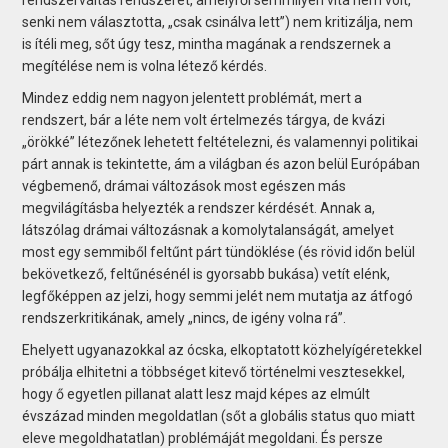
senki nem választotta, „csak csinálva lett”) nem kritizálja, nem
is ítéli meg, sőt úgy tesz, mintha magának a rendszernek a
megítélése nem is volna létező kérdés.
Mindez eddig nem nagyon jelentett problémát, mert a
rendszert, bár a léte nem volt értelmezés tárgya, de kvázi
„örökké” létezőnek lehetett feltételezni, és valamennyi politikai
párt annak is tekintette, ám a világban és azon belül Európában
végbemenő, drámai változások most egészen más
megvilágításba helyezték a rendszer kérdését. Annak a,
látszólag drámai változásnak a komolytalanságát, amelyet
most egy semmiből feltűnt párt tündöklése (és rövid időn belül
bekövetkező, feltűnésénél is gyorsabb bukása) vetít elénk,
legfőképpen az jelzi, hogy semmi jelét nem mutatja az átfogó
rendszerkritikának, amely „nincs, de igény volna rá”.
Ehelyett ugyanazokkal az ócska, elkoptatott közhelyígéretekkel
próbálja elhitetni a többséget kitevő történelmi vesztesekkel,
hogy ő egyetlen pillanat alatt lesz majd képes az elmúlt
évszázad minden megoldatlan (sőt a globális status quo miatt
eleve megoldhatatlan) problémáját megoldani. És persze