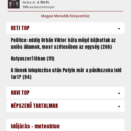
Netes ár:
6 750 Ft
10%
kedvezménnyel
Magyar Menedék Könyvesház
-
HETI TOP
Politico: eddig Orbán Viktor háta mögé bújhattak az
uniós államok, most szétesőben az egység (206)
Kutyaszorítóban (111)
A finnek leleplezése után Putyin már a pánikszoba felé
tart? (94)
-
HAVI TOP
-
NÉPSZERŰ TARTALMAK
Időjárás - meteoblue