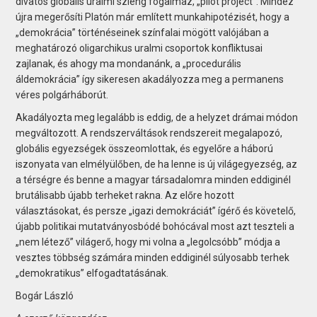
divatos globális uralmi szleng fogalmaz, „pilot project”. Mindez
újra megerősíti Platón már említett munkahipotézisét, hogy a
„demokrácia” történéseinek színfalai mögött valójában a
meghatározó oligarchikus uralmi csoportok konfliktusai
zajlanak, és ahogy ma mondanánk, a „procedurális
áldemokrácia” így sikeresen akadályozza meg a permanens
véres polgárháborút.
Akadályozta meg legalább is eddig, de a helyzet drámai módon
megváltozott. A rendszerváltások rendszereit megalapozó,
globális egyezségek összeomlottak, és egyelőre a háború
iszonyata van elmélyülőben, de ha lenne is új világegyezség, az
a térségre és benne a magyar társadalomra minden eddiginél
brutálisabb újabb terheket rakna. Az előre hozott
választásokat, és persze „igazi demokráciát” ígérő és követelő,
újabb politikai mutatványosbódé bohócával most azt teszteli a
„nem létező” világerő, hogy mi volna a „legolcsóbb” módja a
vesztes többség számára minden eddiginél súlyosabb terhek
„demokratikus” elfogadtatásának.
Bogár László