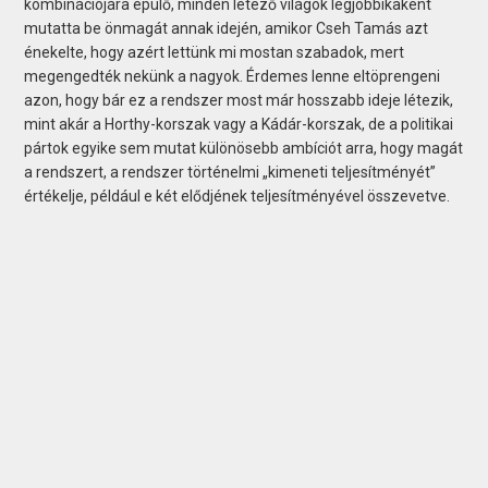
kombinációjára épülő, minden létező világok legjobbikaként
mutatta be önmagát annak idején, amikor Cseh Tamás azt
énekelte, hogy azért lettünk mi mostan szabadok, mert
megengedték nekünk a nagyok. Érdemes lenne eltöprengeni
azon, hogy bár ez a rendszer most már hosszabb ideje létezik,
mint akár a Horthy-korszak vagy a Kádár-korszak, de a politikai
pártok egyike sem mutat különösebb ambíciót arra, hogy magát
a rendszert, a rendszer történelmi „kimeneti teljesítményét”
értékelje, például e két elődjének teljesítményével összevetve.