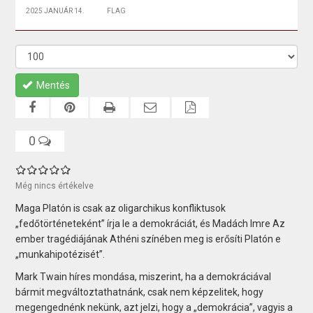
2025 JANUÁR 14.
FLAG
Mentés
0
Még nincs értékelve
Maga Platón is csak az oligarchikus konfliktusok
„fedőtörténeteként” írja le a demokráciát, és Madách Imre Az
ember tragédiájának Athéni színében meg is erősíti Platón e
„munkahipotézisét”.
Mark Twain híres mondása, miszerint, ha a demokráciával
bármit megváltoztathatnánk, csak nem képzelitek, hogy
megengednénk nekünk, azt jelzi, hogy a „demokrácia”, vagyis a