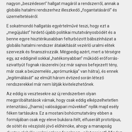
nagyon „beszédesen” hallgat magáról a rendszerről, annak a
globális hatalmi rendszerhez illeszkedő „fogantatásáról” és
üzemeltetéséről.
E sokatmondó hallgatás egyértelművé teszi, hogy ezt a
„megújulást” hirdető újabb politikai mutatványosbódét és a
benne egyre hisztérikusabban felturbózott bábszínházat a
globális hatalmi rendszer átalakítását vezérlő uralmi elitek
szervezik és finanszírozzák. Mégpedig azért, mert a térségre
egy, az eddiginél sokkal „hatékonyabban” működő erőforrás-
szivattyút fognak rászerelni (ez már sajnos befejezett tény,
már csak a beüzemelés „aprómunkája” van hátra), és ennek
„legitimálását” az elmúlt három évtized során létező
rendszerekkel már nem látják kivitelezhetőnek.
Az eddig is vesztesekre az új rendszerben olyan
megpróbáltatások várnak, hogy csak eddig elképzelhetetlen
intenzitású „(hamis) valóságipari művekkel” nyílik majd esély
féken tartásukra. Ez a mostani bohócmutatvány ebben a
formájában csak egy eleve bukásra ítélt, elfuserált prototípus,
de sötét és vészjósló jövő előhírnöke, ahogy a manapság