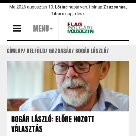
Ugrás
Ma 2026 augusztus 10.
Lőrinc
napja van. Holnap
Zsuzsanna,
a
Tiborc
napja lesz.
tartalomra
MENU
CÍMLAP
BELFÖLD
GAZDASÁG
BOGÁR LÁSZLÓ
BOGÁR LÁSZLÓ: ELŐRE HOZOTT
VÁLASZTÁS