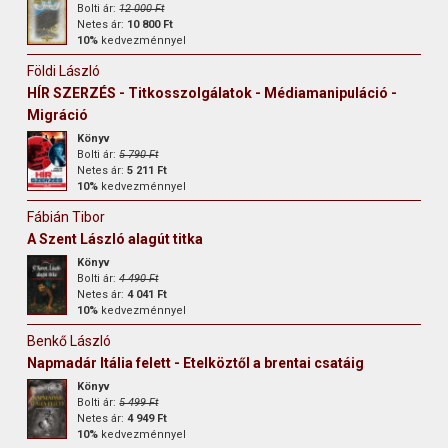
Bolti ár:
12 000 Ft
Netes ár:
10 800 Ft
10%
kedvezménnyel
Földi László
HÍR SZERZÉS - Titkosszolgálatok - Médiamanipuláció -
Migráció
Könyv
Bolti ár:
5 790 Ft
Netes ár:
5 211 Ft
10%
kedvezménnyel
Fábián Tibor
A Szent László alagút titka
Könyv
Bolti ár:
4 490 Ft
Netes ár:
4 041 Ft
10%
kedvezménnyel
Benkő László
Napmadár Itália felett - Etelköztől a brentai csatáig
Könyv
Bolti ár:
5 499 Ft
Netes ár:
4 949 Ft
10%
kedvezménnyel