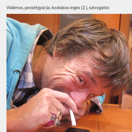
Vidámos, pecsétgyűrűs, kockásos inges (2.), szivogatós