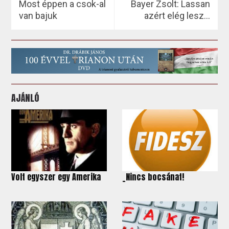
Most éppen a csok-al
Bayer Zsolt: Lassan
van bajuk
azért elég lesz…
AJÁNLÓ
Volt egyszer egy Amerika
_Nincs bocsánat!