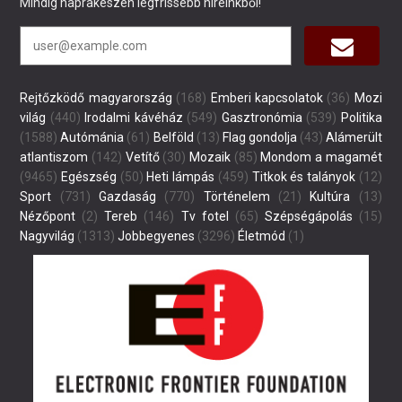
Mindig naprakészen legfrissebb híreinkből!
Rejtőzködő magyarország
(168)
Emberi kapcsolatok
(36)
Mozi
világ
(440)
Irodalmi kávéház
(549)
Gasztronómia
(539)
Politika
(1588)
Autómánia
(61)
Belföld
(13)
Flag gondolja
(43)
Alámerült
atlantiszom
(142)
Vetítő
(30)
Mozaik
(85)
Mondom a magamét
(9465)
Egészség
(50)
Heti lámpás
(459)
Titkok és talányok
(12)
Sport
(731)
Gazdaság
(770)
Történelem
(21)
Kultúra
(13)
Nézőpont
(2)
Tereb
(146)
Tv fotel
(65)
Szépségápolás
(15)
Nagyvilág
(1313)
Jobbegyenes
(3296)
Életmód
(1)