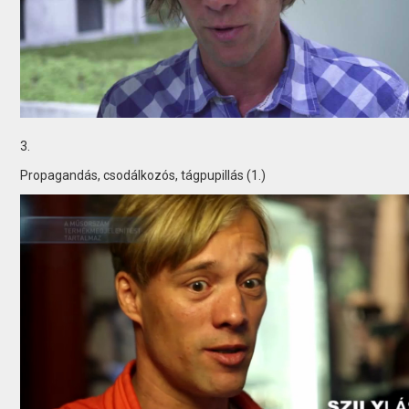
3.
Propagandás, csodálkozós, tágpupillás (1.)