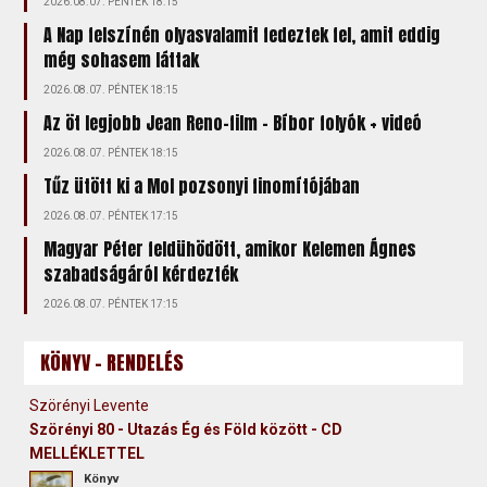
2026.08.07. PÉNTEK 18:15
A Nap felszínén olyasvalamit fedeztek fel, amit eddig
még sohasem láttak
2026.08.07. PÉNTEK 18:15
Az öt legjobb Jean Reno-film – Bíbor folyók + videó
2026.08.07. PÉNTEK 18:15
Tűz ütött ki a Mol pozsonyi finomítójában
2026.08.07. PÉNTEK 17:15
Magyar Péter feldühödött, amikor Kelemen Ágnes
szabadságáról kérdezték
2026.08.07. PÉNTEK 17:15
KÖNYV - RENDELÉS
Szörényi Levente
Szörényi 80 - Utazás Ég és Föld között - CD
MELLÉKLETTEL
Könyv