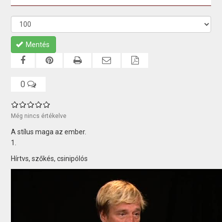
Mentés
0
Még nincs értékelve
A stílus maga az ember.
1.
Hírtvs, szőkés, csinipólós