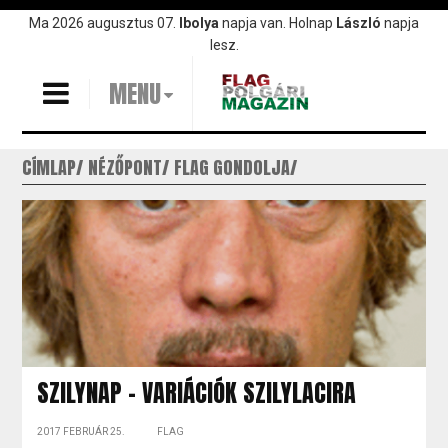
Ugrás
Ma 2026 augusztus 07.
Ibolya
napja van. Holnap
László
napja
a
lesz.
tartalomra
MENU
CÍMLAP
NÉZŐPONT
FLAG GONDOLJA
SZILYNAP - VARIÁCIÓK SZILYLACIRA
2017 FEBRUÁR 25.
FLAG