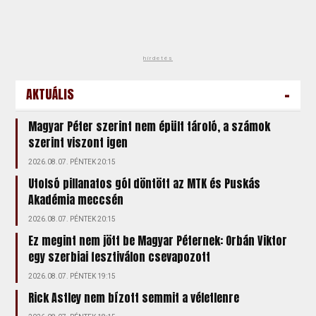
hirdetés
-
AKTUÁLIS
Magyar Péter szerint nem épült tároló, a számok
szerint viszont igen
2026.08.07. PÉNTEK 20:15
Utolsó pillanatos gól döntött az MTK és Puskás
Akadémia meccsén
2026.08.07. PÉNTEK 20:15
Ez megint nem jött be Magyar Péternek: Orbán Viktor
egy szerbiai fesztiválon csevapozott
2026.08.07. PÉNTEK 19:15
Rick Astley nem bízott semmit a véletlenre