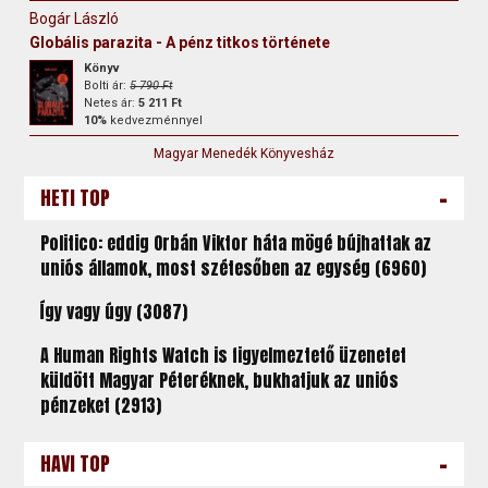
Bogár László
Globális parazita - A pénz titkos története
Könyv
Bolti ár:
5 790 Ft
Netes ár:
5 211 Ft
10%
kedvezménnyel
Magyar Menedék Könyvesház
-
HETI TOP
Politico: eddig Orbán Viktor háta mögé bújhattak az
uniós államok, most szétesőben az egység (6960)
Így vagy úgy (3087)
A Human Rights Watch is figyelmeztető üzenetet
küldött Magyar Péteréknek, bukhatjuk az uniós
pénzeket (2913)
-
HAVI TOP