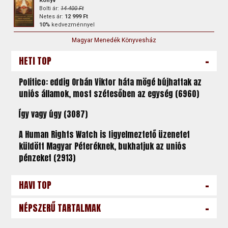
Könyv
Bolti ár:
14 400 Ft
Netes ár:
12 999 Ft
10%
kedvezménnyel
Magyar Menedék Könyvesház
-
HETI TOP
Politico: eddig Orbán Viktor háta mögé bújhattak az
uniós államok, most szétesőben az egység (6960)
Így vagy úgy (3087)
A Human Rights Watch is figyelmeztető üzenetet
küldött Magyar Péteréknek, bukhatjuk az uniós
pénzeket (2913)
-
HAVI TOP
-
NÉPSZERŰ TARTALMAK