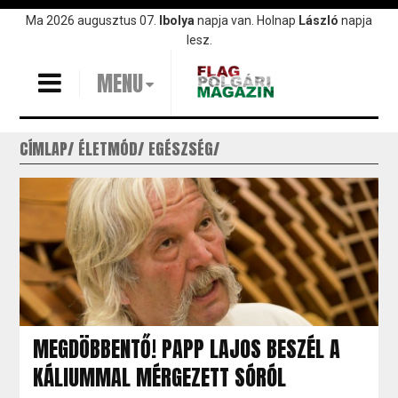
Ugrás
Ma 2026 augusztus 07.
Ibolya
napja van. Holnap
László
napja
a
lesz.
tartalomra
MENU
CÍMLAP
ÉLETMÓD
EGÉSZSÉG
MEGDÖBBENTŐ! PAPP LAJOS BESZÉL A
KÁLIUMMAL MÉRGEZETT SÓRÓL