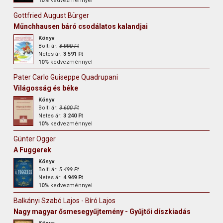
10%
kedvezménnyel
Gottfried August Bürger
Münchhausen báró csodálatos kalandjai
Könyv
Bolti ár:
3 990 Ft
Netes ár:
3 591 Ft
10%
kedvezménnyel
Pater Carlo Guiseppe Quadrupani
Világosság és béke
Könyv
Bolti ár:
3 600 Ft
Netes ár:
3 240 Ft
10%
kedvezménnyel
Günter Ogger
A Fuggerek
Könyv
Bolti ár:
5 499 Ft
Netes ár:
4 949 Ft
10%
kedvezménnyel
Balkányi Szabó Lajos - Bíró Lajos
Nagy magyar ősmesegyűjtemény - Gyűjtői díszkiadás