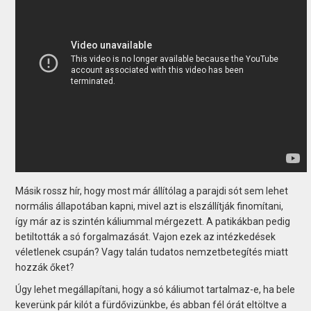
Másik rossz hír, hogy most már állítólag a parajdi sót sem lehet
normális állapotában kapni, mivel azt is elszállítják finomítani,
így már az is szintén káliummal mérgezett. A patikákban pedig
betiltották a só forgalmazását. Vajon ezek az intézkedések
véletlenek csupán? Vagy talán tudatos nemzetbetegítés miatt
hozzák őket?
Úgy lehet megállapítani, hogy a só káliumot tartalmaz-e, ha bele
keverünk pár kilót a fürdővizünkbe, és abban fél órát eltöltve a