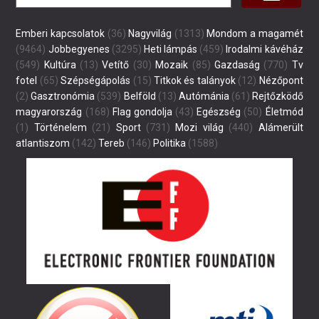
Emberi kapcsolatok
(36)
Nagyvilág
(1313)
Mondom a magamét
(9464)
Jobbegyenes
(3295)
Heti lámpás
(459)
Irodalmi kávéház
(549)
Kultúra
(13)
Vetítő
(30)
Mozaik
(85)
Gazdaság
(770)
Tv
fotel
(65)
Szépségápolás
(15)
Titkok és talányok
(12)
Nézőpont
(2)
Gasztronómia
(539)
Belföld
(13)
Autómánia
(61)
Rejtőzködő
magyarország
(168)
Flag gondolja
(43)
Egészség
(50)
Életmód
(1)
Történelem
(21)
Sport
(731)
Mozi világ
(440)
Alámerült
atlantiszom
(142)
Tereb
(146)
Politika
(1588)