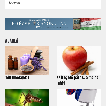
torma
AJÁNLÓ
Téli illóolajok 1.
Zsírégető páros: alma és
fahéj