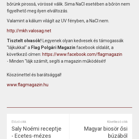
bőrünk pirossá, vörössé válik. Sima NaCl esetében a bőrön nem
figyelhető meg ilyen elváltozás.
Valamint a kálium világít az UV fényben, a NaCl nem.
http://mkh.valosag.net
Tisztelt olvasók!
Legyenek olyan kedvesek és támogassák
"lájkukkal" a
Flag Polgári Magazin
facebook oldalát, a
következő címen:
https://www.facebook.com/flagmagazin
- Minden "lájk számít, segíti a magazin működését!
Köszönettel és barátsággal!
www.flagmagazin.hu
Előző cikk
Következő cikk
Saly Noémi receptje
Magyar biosör ősi
- Ecetes-mézes
búzából