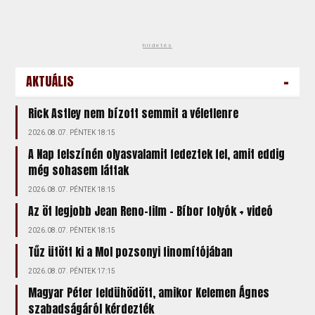
hirdetés
-
AKTUÁLIS
Rick Astley nem bízott semmit a véletlenre
2026.08.07. PÉNTEK 18:15
A Nap felszínén olyasvalamit fedeztek fel, amit eddig
még sohasem láttak
2026.08.07. PÉNTEK 18:15
Az öt legjobb Jean Reno-film – Bíbor folyók + videó
2026.08.07. PÉNTEK 18:15
Tűz ütött ki a Mol pozsonyi finomítójában
2026.08.07. PÉNTEK 17:15
Magyar Péter feldühödött, amikor Kelemen Ágnes
szabadságáról kérdezték