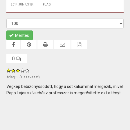
2014 JÚNIUS 18.
FLAG
Mentés
0
Átlag:
3
(
1
szavazat)
Végkép bebizonyosodott, hogy a sót káliummal mérgezik, mivel
Papp Lajos szívsebész professzor is megerősítette ezt a tényt.