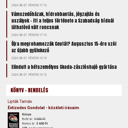
2026.08.07. PÉNTEK 17:15
Vámszedőházak, hídrobbantás, jégzajlás és
uszályok – itt a teljes története a Szabadság hídnál
láthatóvá vált roncsnak
2026.08.07. PÉNTEK 17:15
Újra megrohamozzák Ceutát? Augusztus 15-ére szól
az újabb gyülekező
2026.08.07. PÉNTEK 15:15
Elindult a hétszemélyes Skoda-zászlóshajó gyártása
2026.08.07. PÉNTEK 15:15
KÖNYV - RENDELÉS
Lipták Tamás
Évtizedes Gondolat - közéleti írásaim
Könyv
Bolti ár:
4 000 Ft
Netes ár:
3 600 Ft