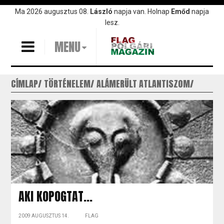
Ugrás
Ma 2026 augusztus 08.
László
napja van. Holnap
Emőd
napja
a
lesz.
tartalomra
MENU
CÍMLAP
TÖRTÉNELEM
ALÁMERÜLT ATLANTISZOM
AKI KOPOGTAT...
2009 AUGUSZTUS 14.
FLAG