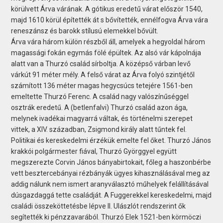
körülvett Árva várának. A gótikus eredetű várat először 1540,
majd 1610 körül építették át s bővítették, ennélfogva Árva vára
reneszánsz és barokk stílusú elemekkel bővült.
Árva vára három külön részből áll, amelyek a hegyoldal három
magassági fokán egymás fölé épültek. Az alsó vár kápolnája
alatt van a Thurzó család sírboltja. A középső várban levő
várkút 91 méter mély. A felső várat az Árva folyó szintjétől
számított 136 méter magas hegycsúcs tetejére 1561-ben
emeltette Thurzó Ferenc. A család nagy valószínűséggel
osztrák eredetű. A (betlenfalvi) Thurzó család azon ága,
melynek ivadékai magyarrá váltak, és történelmi szerepet
vittek, a XIV. században, Zsigmond király alatt tűntek fel.
Politikai és kereskedelmi érzékük emelte fel őket. Thurzó János
krakkói polgármester fiával, Thurzó Györggyel együtt
megszerezte Corvin János bányabirtokait, főleg a haszonbérbe
vett besztercebányai rézbányák ügyes kihasználásával meg az
addig nálunk nem ismert aranyválasztó műhelyek felállításával
dúsgazdaggá tette családját. A Fuggerekkel kereskedelmi, majd
családi összeköttetésbe lépve II. Ulászlót rendszerint ők
segítették ki pénzzavarából. Thurzó Elek 1521-ben körmöczi