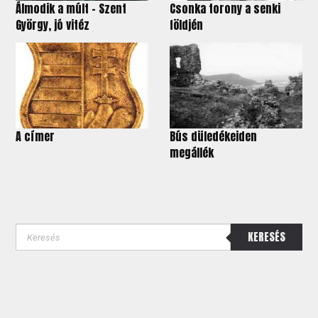
Álmodik a múlt - Szent
Csonka torony a senki
György, jó vitéz
földjén
A címer
Bús düledékeiden
megállék
KERESÉS