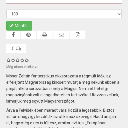
Mentés
0
Még nincs értékelve
Móser Zoltán fantasztikus cikksorozata a régmúlt idők, az
elfelejtett Magyarország kincseit mutatja meg nekünk ebben a
párját ritkító sorozatban, mely a Magyar Nemzet hétvégi
magazinjának volt elengedhetetlen tartozéka. Utazzon velünk,
ismerjük meg együtt Magyarországot.
Árva a Felvidék épen maradt várai közül a legszebbik. Biztos
voltam, hogy így kezdődik az útikalauz szövege. Hadd áruljam
el, hogy még ezen is túltesz, amikor ezt írja: „Európában