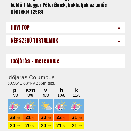
küldött Magyar Péteréknek, bukhatjuk az uniós
pénzeket (2913)
-
HAVI TOP
-
NÉPSZERŰ TARTALMAK
Időjárás - meteoblue