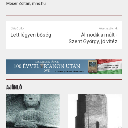
Móser Zoltán, mno.hu
Előző cikk
Következő cikk
Lett légyen bőség!
Álmodik a múlt -
Szent György, jó vitéz
AJÁNLÓ