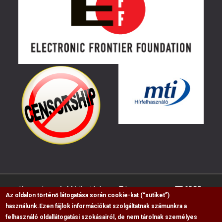
Kapcsolat
Médiaajánlat
Impresszum
GDPR
Az oldalon történő látogatása során cookie-kat (“sütiket”)
használunk.
Ezen fájlok információkat szolgáltatnak számunkra a
felhasználó oldallátogatási szokásairól, de nem tárolnak személyes
RSS