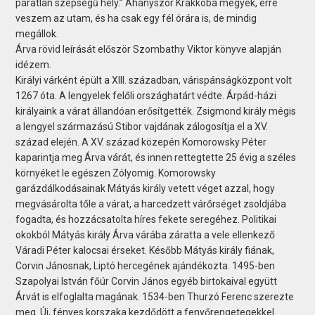
páratlan szépségű hely.” Ahányszor Krakkóba megyek, erre
veszem az utam, és ha csak egy fél órára is, de mindig
megállok.
Árva rövid leírását először Szombathy Viktor könyve alapján
idézem.
Királyi várként épült a XIII. században, várispánságközpont volt
1267 óta. A lengyelek felőli országhatárt védte. Árpád-házi
királyaink a várat állandóan erősítgették. Zsigmond király mégis
a lengyel származású Stibor vajdának zálogosítja el a XV.
század elején. A XV. század közepén Komorowsky Péter
kaparintja meg Árva várát, és innen rettegtette 25 évig a széles
környéket le egészen Zólyomig. Komorowsky
garázdálkodásainak Mátyás király vetett véget azzal, hogy
megvásárolta tőle a várat, a harcedzett várőrséget zsoldjába
fogadta, és hozzácsatolta híres fekete seregéhez. Politikai
okokból Mátyás király Árva várába záratta a vele ellenkező
Váradi Péter kalocsai érseket. Később Mátyás király fiának,
Corvin Jánosnak, Liptó hercegének ajándékozta. 1495-ben
Szapolyai István főúr Corvin János egyéb birtokaival együtt
Árvát is elfoglalta magának. 1534-ben Thurzó Ferenc szerezte
meg. Új, fényes korszaka kezdődött a fenyőrengetegekkel