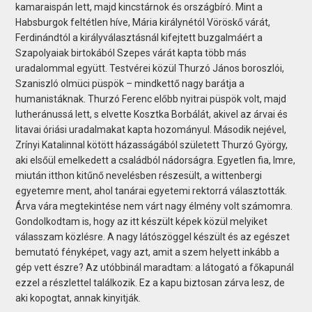
kamaraispán lett, majd kincstárnok és országbíró. Mint a
Habsburgok feltétlen híve, Mária királynétól Vöröskő várát,
Ferdinándtól a királyválasztásnál kifejtett buzgalmáért a
Szapolyaiak birtokából Szepes várát kapta több más
uradalommal együtt. Testvérei közül Thurzó János boroszlói,
Szaniszló olmüci püspök – mindkettő nagy barátja a
humanistáknak. Thurzó Ferenc előbb nyitrai püspök volt, majd
lutheránussá lett, s elvette Kosztka Borbálát, akivel az árvai és
litavai óriási uradalmakat kapta hozományul. Második nejével,
Zrínyi Katalinnal kötött házasságából született Thurzó György,
aki elsőül emelkedett a családból nádorságra. Egyetlen fia, Imre,
miután itthon kitűnő nevelésben részesült, a wittenbergi
egyetemre ment, ahol tanárai egyetemi rektorrá választották.
Árva vára megtekintése nem várt nagy élmény volt számomra.
Gondolkodtam is, hogy az itt készült képek közül melyiket
válasszam közlésre. A nagy látószöggel készült és az egészet
bemutató fényképet, vagy azt, amit a szem helyett inkább a
gép vett észre? Az utóbbinál maradtam: a látogató a főkapunál
ezzel a részlettel találkozik. Ez a kapu biztosan zárva lesz, de
aki kopogtat, annak kinyitják.