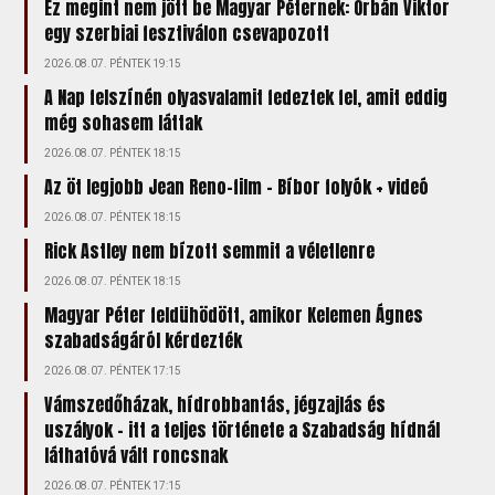
Ez megint nem jött be Magyar Péternek: Orbán Viktor
egy szerbiai fesztiválon csevapozott
2026.08.07. PÉNTEK 19:15
A Nap felszínén olyasvalamit fedeztek fel, amit eddig
még sohasem láttak
2026.08.07. PÉNTEK 18:15
Az öt legjobb Jean Reno-film – Bíbor folyók + videó
2026.08.07. PÉNTEK 18:15
Rick Astley nem bízott semmit a véletlenre
2026.08.07. PÉNTEK 18:15
Magyar Péter feldühödött, amikor Kelemen Ágnes
szabadságáról kérdezték
2026.08.07. PÉNTEK 17:15
Vámszedőházak, hídrobbantás, jégzajlás és
uszályok – itt a teljes története a Szabadság hídnál
láthatóvá vált roncsnak
2026.08.07. PÉNTEK 17:15