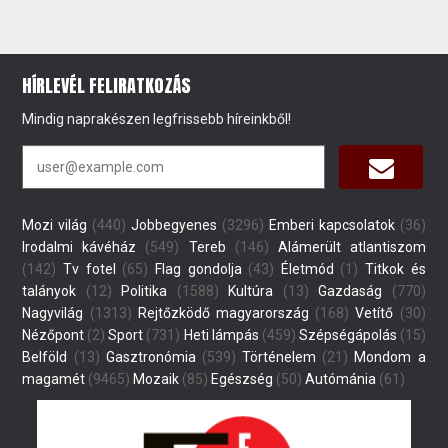
HÍRLEVÉL FELIRATKOZÁS
Mindig naprakészen legfrissebb híreinkből!
Mozi világ
(440)
Jobbegyenes
(3296)
Emberi kapcsolatok
(36)
Irodalmi kávéház
(549)
Tereb
(146)
Alámerült atlantiszom
(142)
Tv fotel
(65)
Flag gondolja
(43)
Életmód
(1)
Titkok és
talányok
(12)
Politika
(1588)
Kultúra
(13)
Gazdaság
(770)
Nagyvilág
(1313)
Rejtőzködő magyarország
(168)
Vetítő
(30)
Nézőpont
(2)
Sport
(731)
Heti lámpás
(459)
Szépségápolás
(15)
Belföld
(13)
Gasztronómia
(539)
Történelem
(21)
Mondom a
magamét
(9465)
Mozaik
(85)
Egészség
(50)
Autómánia
(61)