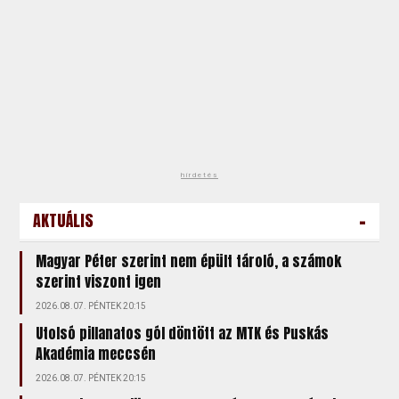
hirdetés
-
AKTUÁLIS
Magyar Péter szerint nem épült tároló, a számok
szerint viszont igen
2026.08.07. PÉNTEK 20:15
Utolsó pillanatos gól döntött az MTK és Puskás
Akadémia meccsén
2026.08.07. PÉNTEK 20:15