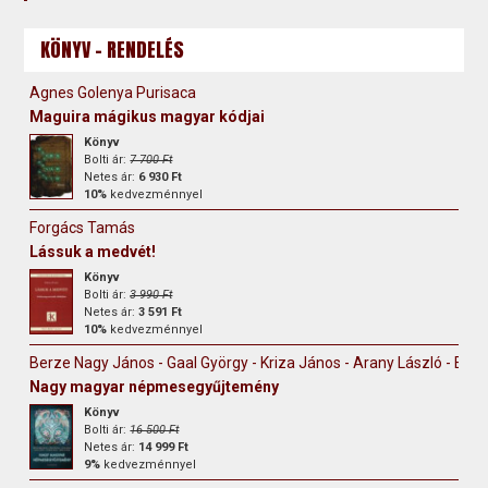
KÖNYV - RENDELÉS
Agnes Golenya Purisaca
Maguira mágikus magyar kódjai
Könyv
Bolti ár:
7 700 Ft
Netes ár:
6 930 Ft
10%
kedvezménnyel
Forgács Tamás
Lássuk a medvét!
Könyv
Bolti ár:
3 990 Ft
Netes ár:
3 591 Ft
10%
kedvezménnyel
Berze Nagy János - Gaal György - Kriza János - Arany László - Erdély
Nagy magyar népmesegyűjtemény
Könyv
Bolti ár:
16 500 Ft
Netes ár:
14 999 Ft
9%
kedvezménnyel