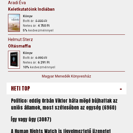
Aradi Éva
Keletkutatóink Indiában
Könyv
Bolti ár:
5 000 Ft
Netes ár:
4 750 Ft
5%
kedvezménnyel
Helmut Sterz
Oltásmaffia
Könyv
Bolti ár:
6 990 Ft
Netes ár:
6 291 Ft
10%
kedvezménnyel
Magyar Menedék Könyvesház
-
HETI TOP
Politico: eddig Orbán Viktor háta mögé bújhattak az
uniós államok, most szétesőben az egység (6960)
Így vagy úgy (3087)
A Human Rights Watch is figyelmeztető üzenetet