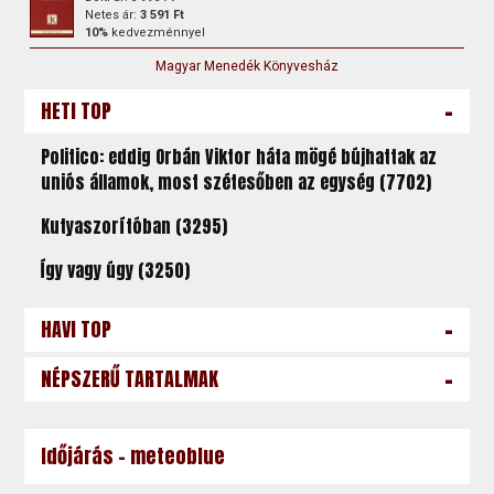
Netes ár:
3 591 Ft
10%
kedvezménnyel
Magyar Menedék Könyvesház
-
HETI TOP
Politico: eddig Orbán Viktor háta mögé bújhattak az
uniós államok, most szétesőben az egység (7702)
Kutyaszorítóban (3295)
Így vagy úgy (3250)
-
HAVI TOP
-
NÉPSZERŰ TARTALMAK
Időjárás - meteoblue