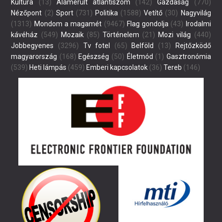
Kultúra
(13)
Alámerült atlantiszom
(142)
Gazdaság
(770)
Nézőpont
(2)
Sport
(731)
Politika
(1588)
Vetítő
(30)
Nagyvilág
(1313)
Mondom a magamét
(9467)
Flag gondolja
(43)
Irodalmi
kávéház
(549)
Mozaik
(85)
Történelem
(21)
Mozi világ
(440)
Jobbegyenes
(3296)
Tv fotel
(65)
Belföld
(13)
Rejtőzködő
magyarország
(168)
Egészség
(50)
Életmód
(1)
Gasztronómia
(539)
Heti lámpás
(459)
Emberi kapcsolatok
(36)
Tereb
(146)