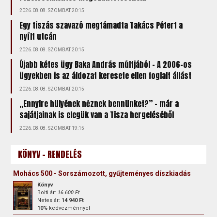
2026.08.08. SZOMBAT 20:15
Egy tiszás szavazó megtámadta Takács Pétert a
nyílt utcán
2026.08.08. SZOMBAT 20:15
Újabb kétes ügy Baka András múltjából – A 2006-os
ügyekben is az áldozat keresete ellen foglalt állást
2026.08.08. SZOMBAT 20:15
„Ennyire hülyének nėznek bennünket?” – már a
sajátjainak is elegük van a Tisza hergeléséből
2026.08.08. SZOMBAT 19:15
KÖNYV - RENDELÉS
Mohács 500 - Sorszámozott, gyűjteményes díszkiadás
Könyv
Bolti ár:
16 600 Ft
Netes ár:
14 940 Ft
10%
kedvezménnyel