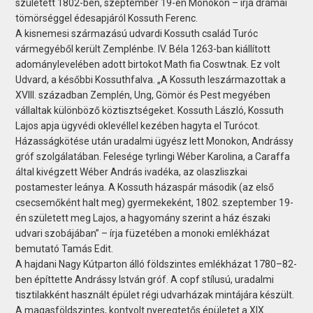
született 1802-ben, szeptember 19-én Monokon – írja drámai
tömörséggel édesapjáról Kossuth Ferenc.
A kisnemesi származású udvardi Kossuth család Turóc
vármegyéből került Zemplénbe. IV. Béla 1263-ban kiállított
adománylevelében adott birtokot Math fia Coswtnak. Ez volt
Udvard, a későbbi Kossuthfalva. „A Kossuth leszármazottak a
XVIII. században Zemplén, Ung, Gömör és Pest megyében
vállaltak különböző köztisztségeket. Kossuth László, Kossuth
Lajos apja ügyvédi oklevéllel kezében hagyta el Turócot.
Házasságkötése után uradalmi ügyész lett Monokon, Andrássy
gróf szolgálatában. Felesége tyrlingi Wéber Karolina, a Caraffa
által kivégzett Wéber András ivadéka, az olaszliszkai
postamester leánya. A Kossuth házaspár második (az első
csecsemőként halt meg) gyermekeként, 1802. szeptember 19-
én született meg Lajos, a hagyomány szerint a ház északi
udvari szobájában” – írja füzetében a monoki emlékházat
bemutató Tamás Edit.
A hajdani Nagy Kútparton álló földszintes emlékházat 1780–82-
ben építtette Andrássy István gróf. A copf stílusú, uradalmi
tisztilakként használt épület régi udvarházak mintájára készült.
A magasföldszintes, kontyolt nyeregtetős épületet a XIX.