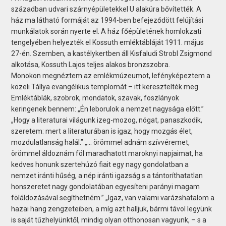
században udvari szárnyépületekkel U alakúra bővítették. A
ház ma látható formáját az 1994-ben befejeződött felújítási
munkálatok során nyerte el. A ház főépületének homlokzati
tengelyében helyezték el Kossuth emléktábláját 1911. május
27-én. Szemben, a kastélykertben áll Kisfaludi Strobl Zsigmond
alkotása, Kossuth Lajos teljes alakos bronzszobra.
Monokon megnéztem az emlékmúzeumot, lefényképeztem a
közeli Tállya evangélikus templomát – itt keresztelték meg.
Emléktáblák, szobrok, mondatok, szavak, foszlányok
keringenek bennem: „Én leborulok a nemzet nagysága előtt.”
„Hogy a literaturai világunk izeg-mozog, nógat, panaszkodik,
szeretem: mert a literaturában is igaz, hogy mozgás élet,
mozdulatlanság halál.” „… örömmel adnám szívvéremet,
örömmel áldoznám föl maradhatott maroknyi napjaimat, ha
kedves honunk szertehúzó fiait egy nagy gondolatban a
nemzet iránti hűség, a nép iránti igazság s a tántoríthatatlan
honszeretet nagy gondolatában egyesíteni parányi magam
föláldozásával segíthetném.” „Igaz, van valami varázshatalom a
hazai hang zengzeteiben, a míg azt halljuk, bármi távol legyünk
is saját tűzhelyünktől, mindig olyan otthonosan vagyunk, – s a