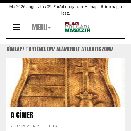
Ugrás
Ma 2026 augusztus 09.
Emőd
napja van. Holnap
Lőrinc
napja
a
lesz.
tartalomra
MENU
CÍMLAP
TÖRTÉNELEM
ALÁMERÜLT ATLANTISZOM
A CÍMER
2009 NOVEMBER 02.
FLAG