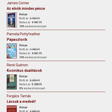
James Comer
Az elnök minden pénze
Könyv
Bolti ár:
5 490 Ft
Netes ár:
4 941 Ft
10%
kedvezménnyel
Pamela Pettyfeather
Pápasztorik
Könyv
Bolti ár:
4 490 Ft
Netes ár:
4 041 Ft
10%
kedvezménnyel
René Guénon
Kozmikus dualitások
Könyv
Bolti ár:
5 200 Ft
Netes ár:
5 200 Ft
0%
kedvezménnyel
Forgács Tamás
Lássuk a medvét!
Könyv
Bolti ár:
3 990 Ft