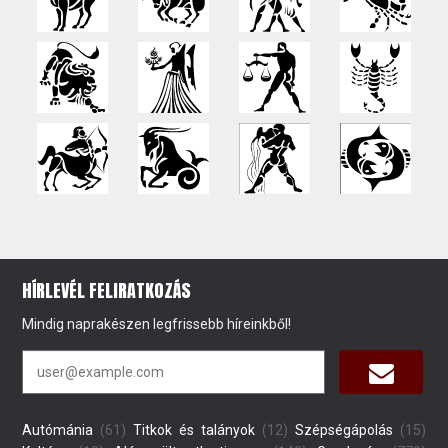
HÍRLEVÉL FELIRATKOZÁS
Mindig naprakészen legfrissebb híreinkből!
Autómánia
(61)
Titkok és talányok
(12)
Szépségápolás
(15)