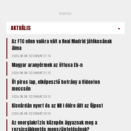
hirdetés
-
AKTUÁLIS
Az FTC ellen valóra vált a Real Madrid játékosának
álma
2026.08.08. SZOMBAT 21:15
Magyar aranyérmek az öttusa Eb-n
2026.08.08. SZOMBAT 21:15
Öt piros lap, elképesztő botrány a Videoton
meccsén
2026.08.08. SZOMBAT 20:15
Kisvárdán nyert és az NB I élére állt az Újpest
2026.08.08. SZOMBAT 20:15
Az energiakrízis közepén ágyaznak meg a
rezsicsökkentés megszüntetésének?