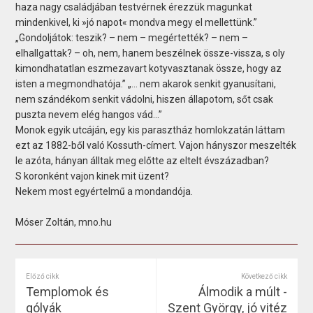
haza nagy családjában testvérnek érezzük magunkat
mindenkivel, ki »jó napot« mondva megy el mellettünk.”
„Gondoljátok: teszik? – nem – megértették? – nem –
elhallgattak? – oh, nem, hanem beszélnek össze-vissza, s oly
kimondhatatlan eszmezavart kotyvasztanak össze, hogy az
isten a megmondhatója.” „… nem akarok senkit gyanusítani,
nem szándékom senkit vádolni, hiszen állapotom, sőt csak
puszta nevem elég hangos vád…”
Monok egyik utcáján, egy kis parasztház homlokzatán láttam
ezt az 1882-ből való Kossuth-címert. Vajon hányszor meszelték
le azóta, hányan álltak meg előtte az eltelt évszázadban?
S koronként vajon kinek mit üzent?
Nekem most egyértelmű a mondandója.
Móser Zoltán, mno.hu
Előző cikk
Következő cikk
Templomok és
Álmodik a múlt -
gólyák
Szent György, jó vitéz