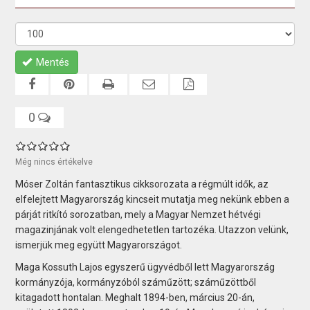
Mentés
0
Még nincs értékelve
Móser Zoltán fantasztikus cikksorozata a régmúlt idők, az
elfelejtett Magyarország kincseit mutatja meg nekünk ebben a
párját ritkító sorozatban, mely a Magyar Nemzet hétvégi
magazinjának volt elengedhetetlen tartozéka. Utazzon velünk,
ismerjük meg együtt Magyarországot.
Maga Kossuth Lajos egyszerű ügyvédből lett Magyarország
kormányzója, kormányzóból száműzött; száműzöttből
kitagadott hontalan. Meghalt 1894-ben, március 20-án,