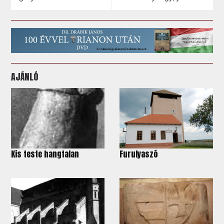
AJÁNLÓ
Kis teste hangtalan
Furulyaszó