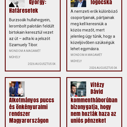
György:
fogócska
Határesetek
A nemzeti erők különböző
csoportjainak, pártjainak
Burzsoák hullahegyein,
meg kell keresniük a
lerombolt palotáin feldúlt
közös mezőt, mert
birtokain keresztül vezet
jelenleg úgy tűnik, hogy a
az út – adta ki a jelszót
közeljövőben szükségük
Szamuely Tibor.
lehet egymásra.
MONDOM A MAGAMÉT
MONDOM A MAGAMÉT
MŰHELY
MŰHELY
2026 AUGUSZTUS 04.
2026 AUGUSZTUS 04.
Vitézy
Dávid
Alkotmányos puccs
kommentháborúban
és önkényuralmi
bizonygatja, hogy
rendszer
nem hozták haza az
Magyarországon
uniós pénzeket