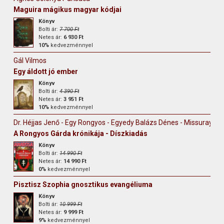
Maguira mágikus magyar kódjai
Könyv
Bolti ár:
7 700 Ft
Netes ár:
6 930 Ft
10%
kedvezménnyel
Gál Vilmos
Egy áldott jó ember
Könyv
Bolti ár:
4 390 Ft
Netes ár:
3 951 Ft
10%
kedvezménnyel
Dr. Héjjas Jenő - Egy Rongyos - Egyedy Balázs Dénes - Missuray-Kr
A Rongyos Gárda krónikája - Díszkiadás
Könyv
Bolti ár:
14 990 Ft
Netes ár:
14 990 Ft
0%
kedvezménnyel
Pisztisz Szophia gnosztikus evangéliuma
Könyv
Bolti ár:
10 999 Ft
Netes ár:
9 999 Ft
9%
kedvezménnyel