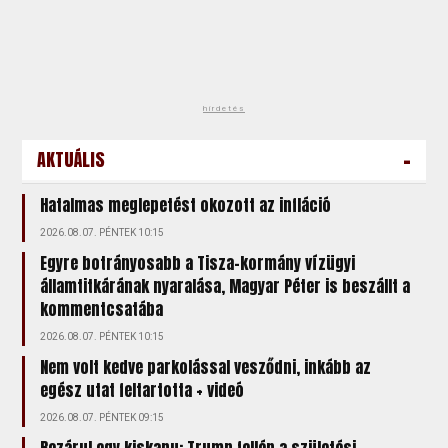
hirdetés
-
AKTUÁLIS
Hatalmas meglepetést okozott az infláció
2026.08.07. PÉNTEK 10:15
Egyre botrányosabb a Tisza-kormány vízügyi
államtitkárának nyaralása, Magyar Péter is beszállt a
kommentcsatába
2026.08.07. PÉNTEK 10:15
Nem volt kedve parkolással vesződni, inkább az
egész utat feltartotta + videó
2026.08.07. PÉNTEK 09:15
Bezárul egy kiskapu: Trump fellép a születési