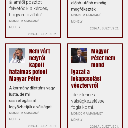
államfői posztot,
előbb-utóbb mindig
felvetődik a kérdés,
megfékezték.
hogyan tovább?
MONDOM A MAGAMÉT
MONDOM A MAGAMÉT
MŰHELY
MŰHELY
2026 AUGUSZTUS 02.
2026 AUGUSZTUS 02.
Nem várt
Magyar
helyről
Péter nem
kapott
mond
hatalmas pofont
igazat a
Magyar Péter
lekapcsolási
vésztervről
A kormány dilettáns vagy
lusta, de mi
Ideje lenne a
összefogással
válságkezeléssel
legyőzhetjük a válságot.
foglalkozni.
MONDOM A MAGAMÉT
MONDOM A MAGAMÉT
MŰHELY
MŰHELY
2026 AUGUSZTUS 01.
2026 AUGUSZTUS 01.