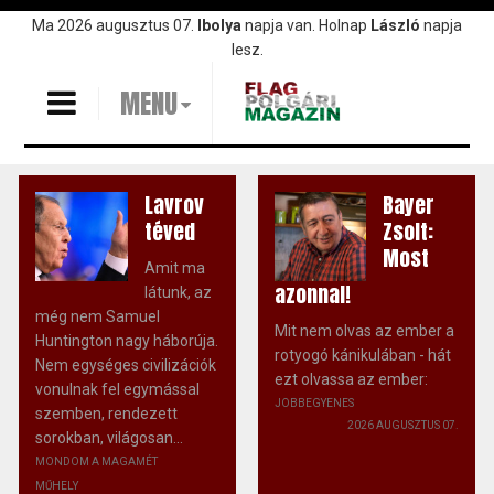
Ugrás
Ma 2026 augusztus 07.
Ibolya
napja van. Holnap
László
napja
a
lesz.
tartalomra
MENU
Lavrov
Bayer
téved
Zsolt:
Most
Amit ma
azonnal!
látunk, az
még nem Samuel
Mit nem olvas az ember a
Huntington nagy háborúja.
rotyogó kánikulában - hát
Nem egységes civilizációk
ezt olvassa az ember:
vonulnak fel egymással
JOBBEGYENES
szemben, rendezett
2026 AUGUSZTUS 07.
sorokban, világosan...
MONDOM A MAGAMÉT
MŰHELY