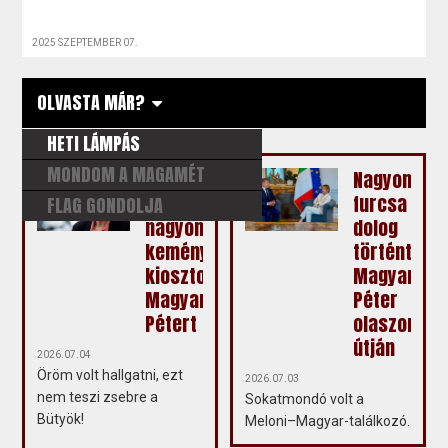
2025 SZEPTEMBER 07.
OLVASTA MÁR?
HETI LÁMPÁS
MONDOM A MAGAMÉT
Fodor
Nagyon
Gábor
furcsa
FLAG GONDOLJA
nagyon
dolog
keményen
történt
kiosztotta
Magyar
Magyar
Péter
Pétert
olaszorszá
útján
2026.07.04
Öröm volt hallgatni, ezt
2026.07.03
nem teszi zsebre a
Sokatmondó volt a
Bütyök!
Meloni–Magyar-találkozó.