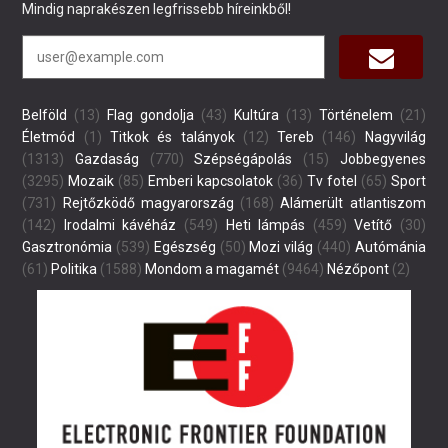
Mindig naprakészen legfrissebb híreinkből!
Belföld
(13)
Flag gondolja
(43)
Kultúra
(13)
Történelem
(21)
Életmód
(1)
Titkok és talányok
(12)
Tereb
(146)
Nagyvilág
(1313)
Gazdaság
(770)
Szépségápolás
(15)
Jobbegyenes
(3295)
Mozaik
(85)
Emberi kapcsolatok
(36)
Tv fotel
(65)
Sport
(731)
Rejtőzködő magyarország
(168)
Alámerült atlantiszom
(142)
Irodalmi kávéház
(549)
Heti lámpás
(459)
Vetítő
(30)
Gasztronómia
(539)
Egészség
(50)
Mozi világ
(440)
Autómánia
(61)
Politika
(1588)
Mondom a magamét
(9464)
Nézőpont
(2)