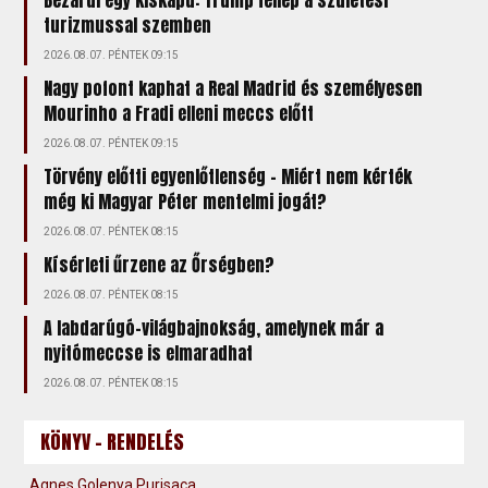
turizmussal szemben
2026.08.07. PÉNTEK 09:15
Nagy pofont kaphat a Real Madrid és személyesen
Mourinho a Fradi elleni meccs előtt
2026.08.07. PÉNTEK 09:15
Törvény előtti egyenlőtlenség – Miért nem kérték
még ki Magyar Péter mentelmi jogát?
2026.08.07. PÉNTEK 08:15
Kísérleti űrzene az Őrségben?
2026.08.07. PÉNTEK 08:15
A labdarúgó-világbajnokság, amelynek már a
nyitómeccse is elmaradhat
2026.08.07. PÉNTEK 08:15
KÖNYV - RENDELÉS
Agnes Golenya Purisaca