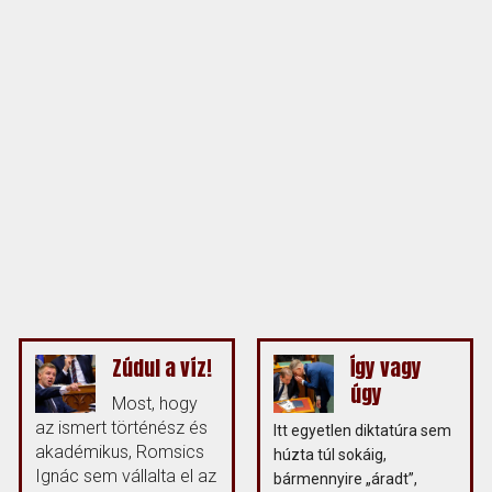
Zúdul a víz!
Így vagy
úgy
Most, hogy
az ismert történész és
Itt egyetlen diktatúra sem
akadémikus, Romsics
húzta túl sokáig,
Ignác sem vállalta el az
bármennyire „áradt”,