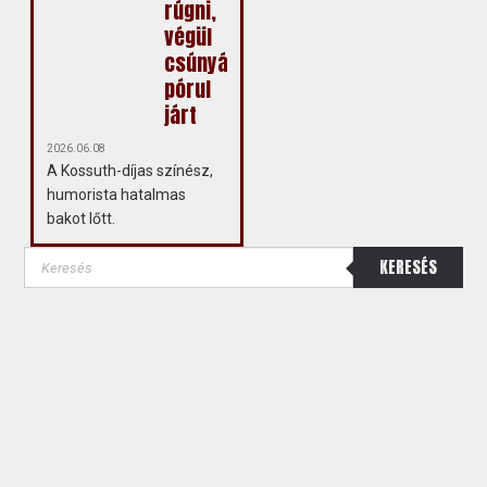
rúgni,
végül
csúnyán
pórul
járt
2026.06.08
A Kossuth-díjas színész,
humorista hatalmas
bakot lőtt.
KERESÉS