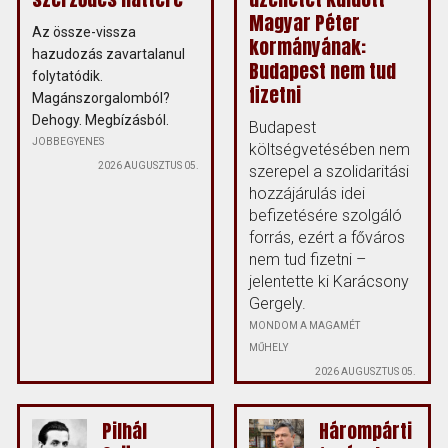
Magyar Péter
Az össze-vissza
kormányának:
hazudozás zavartalanul
Budapest nem tud
folytatódik.
fizetni
Magánszorgalomból?
Dehogy. Megbízásból.
Budapest
JOBBEGYENES
költségvetésében nem
2026 AUGUSZTUS 05.
szerepel a szolidaritási
hozzájárulás idei
befizetésére szolgáló
forrás, ezért a főváros
nem tud fizetni –
jelentette ki Karácsony
Gergely.
MONDOM A MAGAMÉT
MŰHELY
2026 AUGUSZTUS 05.
Pilhál
Hárompárti