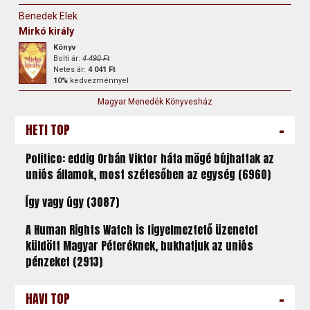
Benedek Elek
Mirkó király
Könyv
Bolti ár:
4 490 Ft
Netes ár:
4 041 Ft
10%
kedvezménnyel
Magyar Menedék Könyvesház
-
HETI TOP
Politico: eddig Orbán Viktor háta mögé bújhattak az
uniós államok, most szétesőben az egység (6960)
Így vagy úgy (3087)
A Human Rights Watch is figyelmeztető üzenetet
küldött Magyar Péteréknek, bukhatjuk az uniós
pénzeket (2913)
-
HAVI TOP