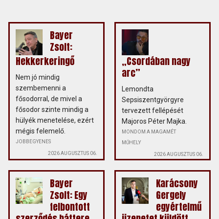
Bayer
Zsolt:
Hekkerkeringő
„Csordában nagy
arc”
Nem jó mindig
szembemenni a
Lemondta
fősodorral, de mivel a
Sepsiszentgyörgyre
fősodor szinte mindig a
tervezett fellépését
hülyék menetelése, ezért
Majoros Péter Majka.
mégis felemelő.
MONDOM A MAGAMÉT
JOBBEGYENES
MŰHELY
2026 AUGUSZTUS 06.
2026 AUGUSZTUS 06.
Bayer
Karácsony
Zsolt: Egy
Gergely
felbontott
egyértelmű
szerződés háttere
üzenetet küldött