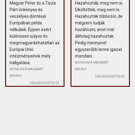
Magyar Péter és a Tisza
Hazahozták, meg nem is.
Párt önkényes és
Elköltötték, meg nem is.
veszélyes döntései
Hazahozták többször, de
Európában példa
mégsem tudják
nélküliek. Éppen ezért
hazahozni, amit már
különösen súlyos és
állítólag hazahoztak.
megmagyarázhatatlan az
Pedig mennyivel
Európai Unió
egyszerűbb lenne igazat
intézményeinek mély
mondani...
hallgatása.
MONDOM A MAGAMÉT
MONDOM A MAGAMÉT
MŰHELY
MŰHELY
2026 AUGUSZTUS 03.
2026 AUGUSZTUS 03.