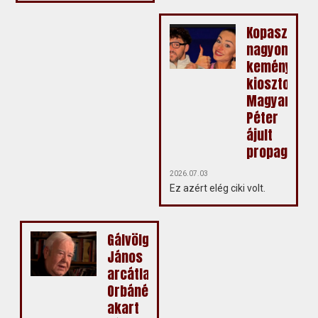
Kopasz
nagyon
keményen
kiosztotta
Magyar
Péter
ájult
propagandis
2026.07.03
Ez azért elég ciki volt.
Gálvölgyi
János
arcátlanul
Orbánékba
akart