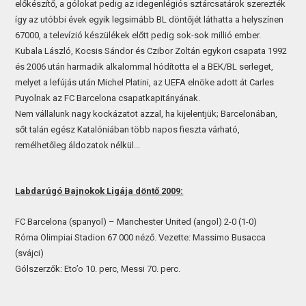
előkészítő, a gólokat pedig az idegenlégiós sztárcsatárok szerezték
így az utóbbi évek egyik legsimább BL döntőjét láthatta a helyszínen
67000, a televízió készülékek előtt pedig sok-sok millió ember.
Kubala László, Kocsis Sándor és Czibor Zoltán egykori csapata 1992
és 2006 után harmadik alkalommal hódította el a BEK/BL serleget,
melyet a lefújás után Michel Platini, az UEFA elnöke adott át Carles
Puyolnak az FC Barcelona csapatkapitányának.
Nem vállalunk nagy kockázatot azzal, ha kijelentjük; Barcelonában,
sőt talán egész Katalóniában több napos fieszta várható,
remélhetőleg áldozatok nélkül…
Labdarúgó Bajnokok Ligája döntő 2009:
FC Barcelona (spanyol) – Manchester United (angol) 2-0 (1-0)
Róma Olimpiai Stadion 67 000 néző. Vezette: Massimo Busacca
(svájci)
Gólszerzők: Eto’o 10. perc, Messi 70. perc.