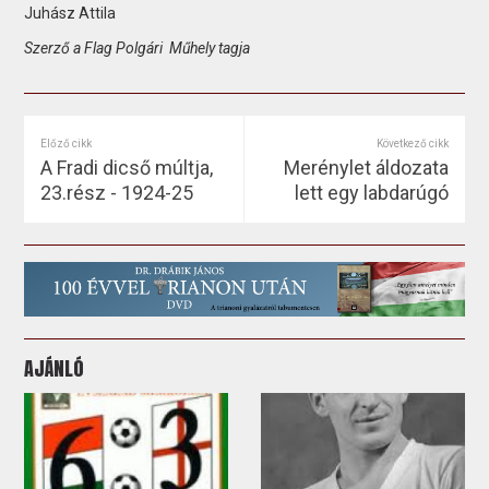
Juhász Attila
Szerző a Flag Polgári Műhely tagja
Előző cikk
Következő cikk
A Fradi dicső múltja,
Merénylet áldozata
23.rész - 1924-25
lett egy labdarúgó
AJÁNLÓ