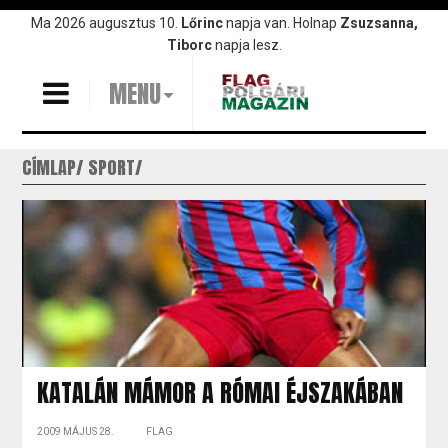
Ugrás
Ma 2026 augusztus 10.
Lőrinc
napja van. Holnap
Zsuzsanna,
a
Tiborc
napja lesz.
tartalomra
MENU
CÍMLAP
SPORT
KATALÁN MÁMOR A RÓMAI ÉJSZAKÁBAN
2009 MÁJUS 28.
FLAG