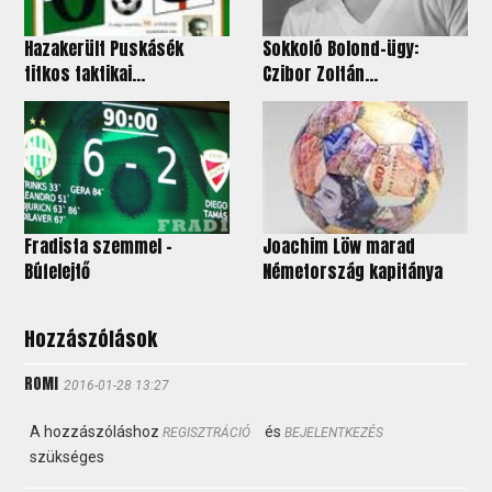
Hazakerült Puskásék
Sokkoló Bolond-ügy:
titkos taktikai...
Czibor Zoltán...
Fradista szemmel –
Joachim Löw marad
Búfelejtő
Németország kapitánya
Hozzászólások
ROMI
2016-01-28 13:27
A hozzászóláshoz
és
REGISZTRÁCIÓ
BEJELENTKEZÉS
szükséges