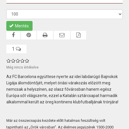
Mentés
1
Még nincs értékelve
Az FC Barcelona együttese nyerte az idei labdarúgó Bajnokok
Ligája álomdöntőjét, melyet óriási várakozás előzött meg
nemcsak a helyszínen, az olasz fővárosban hanem egész
Európa sőt világszerte, ezzel a Katalán sztárcsapat harmadik
alkalommal került az öreg kontinens klubfutballjának trónjára!
Már az összecsapás kezdete előtt hatalmas feszültség volt
tapintható az „Örök városban”. Az élelmes jegyüzérek 1500-2000