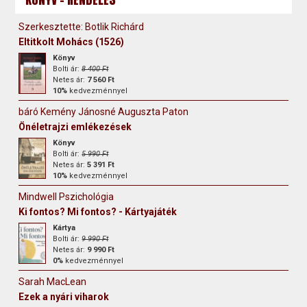
Szerkesztette: Botlik Richárd
Eltitkolt Mohács (1526)
Könyv
Bolti ár:
8 400 Ft
Netes ár:
7 560 Ft
10%
kedvezménnyel
báró Kemény Jánosné Auguszta Paton
Önéletrajzi emlékezések
Könyv
Bolti ár:
5 990 Ft
Netes ár:
5 391 Ft
10%
kedvezménnyel
Mindwell Pszichológia
Ki fontos? Mi fontos? - Kártyajáték
Kártya
Bolti ár:
9 990 Ft
Netes ár:
9 990 Ft
0%
kedvezménnyel
Sarah MacLean
Ezek a nyári viharok