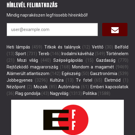
HÍRLEVÉL FELIRATKOZÁS
Mindig naprakészen legfrissebb híreinkből!
Heti lámpás
(459)
Titkok és talányok
(12)
Vetítő
(30)
Belföld
(13)
Sport
(731)
Tereb
(146)
Irodalmi kávéház
(549)
Történelem
(21)
Mozi világ
(440)
Szépségápolás
(15)
Gazdaság
(770)
Rejtőzködő magyarország
(168)
Mondom a magamét
(9469)
Alámerült atlantiszom
(142)
Egészség
(50)
Gasztronómia
(539)
Jobbegyenes
(3296)
Kultúra
(13)
Tv fotel
(65)
Életmód
(1)
Nézőpont
(2)
Mozaik
(85)
Autómánia
(61)
Emberi kapcsolatok
(36)
Flag gondolja
(43)
Nagyvilág
(1313)
Politika
(1588)