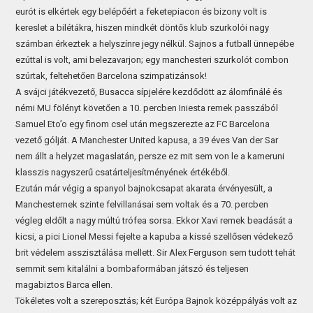
eurót is elkértek egy belépőért a feketepiacon és bizony volt is
kereslet a bilétákra, hiszen mindkét döntős klub szurkolói nagy
számban érkeztek a helyszínre jegy nélkül. Sajnos a futball ünnepébe
ezúttal is volt, ami belezavarjon; egy manchesteri szurkolót combon
szúrtak, feltehetően Barcelona szimpatizánsok!
A svájci játékvezető, Busacca sípjelére kezdődött az álomfinálé és
némi MU fölényt követően a 10. percben Iniesta remek passzából
Samuel Eto’o egy finom csel után megszerezte az FC Barcelona
vezető gólját. A Manchester United kapusa, a 39 éves Van der Sar
nem állt a helyzet magaslatán, persze ez mit sem von le a kameruni
klasszis nagyszerű csatárteljesítményének értékéből.
Ezután már végig a spanyol bajnokcsapat akarata érvényesült, a
Manchesternek szinte felvillanásai sem voltak és a 70. percben
végleg eldőlt a nagy múltú trófea sorsa. Ekkor Xavi remek beadását a
kicsi, a pici Lionel Messi fejelte a kapuba a kissé szellősen védekező
brit védelem asszisztálása mellett. Sir Alex Ferguson sem tudott tehát
semmit sem kitalálni a bombaformában játszó és teljesen
magabiztos Barca ellen.
Tökéletes volt a szereposztás; két Európa Bajnok középpályás volt az