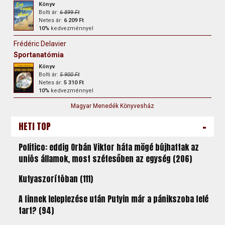
Könyv
Bolti ár:
6 899 Ft
Netes ár:
6 209 Ft
10%
kedvezménnyel
Frédéric Delavier
Sportanatómia
Könyv
Bolti ár:
5 900 Ft
Netes ár:
5 310 Ft
10%
kedvezménnyel
Magyar Menedék Könyvesház
-
HETI TOP
Politico: eddig Orbán Viktor háta mögé bújhattak az
uniós államok, most szétesőben az egység (206)
Kutyaszorítóban (111)
A finnek leleplezése után Putyin már a pánikszoba felé
tart? (94)