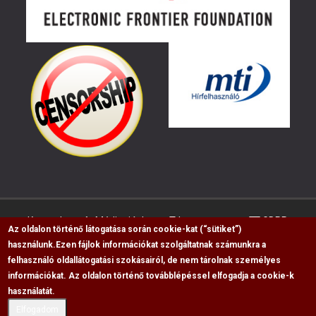
Kapcsolat
Médiaajánlat
Impresszum
GDPR
Az oldalon történő látogatása során cookie-kat (“sütiket”)
használunk.
Ezen fájlok információkat szolgáltatnak számunkra a
felhasználó oldallátogatási szokásairól, de nem tárolnak személyes
RSS
információkat. Az oldalon történő továbblépéssel elfogadja a cookie-k
Copyright © 2009-2026, Flag Polgári Magazin saját
használatát.
cikkeinek átvétele, másolása csak a forrás
Elfogadom