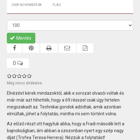
2009 NOVEMBER 08.
FLAG
Mentés
0
Még nincs értékelve
Elnézést kérek mindazoktól, akik e sorozat olvasói voltak és
már-már azt hihették, hogy a 69.résszel csak úgy hirtelen
megszakadt az. Technikai gondok adódtak, amik azonban
elmúltak, jöhet a folytatás, mintha mi sem történt volna.
Az előző részt ott hagytuk abba, hogy a Fradi második lett a
bajnokságban, ám abban a szezonban nyert egy szép nagy
díjat (Trofea Teresa Herrera). Nézzük a folytatást!