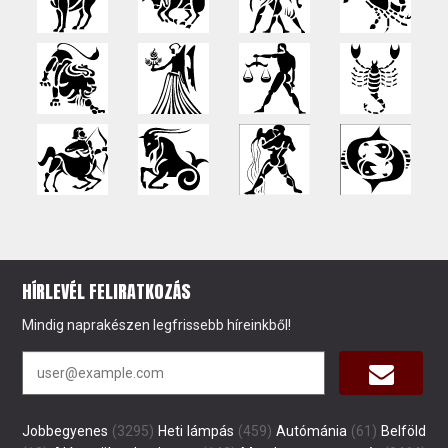
HÍRLEVÉL FELIRATKOZÁS
Mindig naprakészen legfrissebb híreinkből!
Jobbegyenes
(3295)
Heti lámpás
(459)
Autómánia
(61)
Belföld