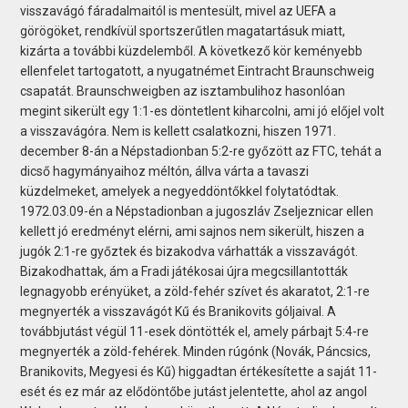
visszavágó fáradalmaitól is mentesült, mivel az UEFA a
görögöket, rendkívül sportszerűtlen magatartásuk miatt,
kizárta a további küzdelemből. A következő kör keményebb
ellenfelet tartogatott, a nyugatnémet Eintracht Braunschweig
csapatát. Braunschweigben az isztambulihoz hasonlóan
megint sikerült egy 1:1-es döntetlent kiharcolni, ami jó előjel volt
a visszavágóra. Nem is kellett csalatkozni, hiszen 1971.
december 8-án a Népstadionban 5:2-re győzött az FTC, tehát a
dicső hagymányaihoz méltón, állva várta a tavaszi
küzdelmeket, amelyek a negyeddöntőkkel folytatódtak.
1972.03.09-én a Népstadionban a jugoszláv Zseljeznicar ellen
kellett jó eredményt elérni, ami sajnos nem sikerült, hiszen a
jugók 2:1-re győztek és bizakodva várhatták a visszavágót.
Bizakodhattak, ám a Fradi játékosai újra megcsillantották
legnagyobb erényüket, a zöld-fehér szívet és akaratot, 2:1-re
megnyerték a visszavágót Kű és Branikovits góljaival. A
továbbjutást végül 11-esek döntötték el, amely párbajt 5:4-re
megnyerték a zöld-fehérek. Minden rúgónk (Novák, Páncsics,
Branikovits, Megyesi és Kű) higgadtan értékesítette a saját 11-
esét és ez már az elődöntőbe jutást jelentette, ahol az angol