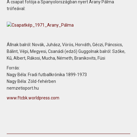
A csapat fotója a Spanyolországban nyert Arany Pálma
trófeával:
Állnak balról: Novák, Juhász, Vörös, Horváth, Géczi, Páncsics,
Bálint, Vépi, Megyesi, Csanádi (edző) Guggolnak balról: Szőke,
Kű, Albert, Rákosi, Mucha, Németh, Branikovits, Füsi
Forrás:
Nagy Béla: Fradi futballkrónika 1899-1973
Nagy Béla: Zöld-fehérben
nemzetisport.hu
www.ftcbk.worldpress.com