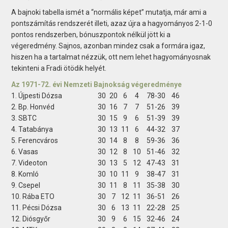
A bajnoki tabella ismét a “normális képet” mutatja, már ami a
pontszámítás rendszerét illeti, azaz újra a hagyományos 2-1-0
pontos rendszerben, bónuszpontok nélkül jött ki a
végeredmény. Sajnos, azonban mindez csak a formára igaz,
hiszen ha a tartalmat nézzük, ott nem lehet hagyományosnak
tekinteni a Fradi ötödik helyét.
Az 1971-72. évi Nemzeti Bajnokság végeredménye
1. Újpesti Dózsa
30
20
6
4
78-30
46
2. Bp. Honvéd
30
16
7
7
51-26
39
3. SBTC
30
15
9
6
51-39
39
4. Tatabánya
30
13
11
6
44-32
37
5. Ferencváros
30
14
8
8
59-36
36
6. Vasas
30
12
8
10
51-46
32
7. Videoton
30
13
5
12
47-43
31
8. Komló
30
10
11
9
38-47
31
9. Csepel
30
11
8
11
35-38
30
10. Rába ETO
30
7
12
11
36-51
26
11. Pécsi Dózsa
30
6
13
11
22-28
25
12. Diósgyőr
30
9
6
15
32-46
24