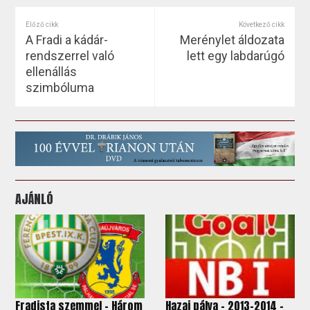
Előző cikk
Következő cikk
A Fradi a kádár-
Merénylet áldozata
rendszerrel való
lett egy labdarúgó
ellenállás
szimbóluma
AJÁNLÓ
Fradista szemmel – Három
Hazai pálya - 2013-2014 -