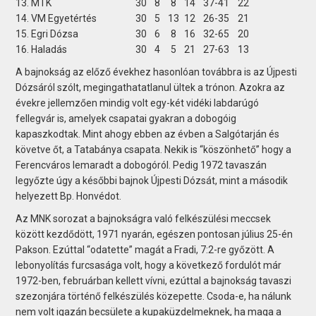
13. MTK
30
8
8
14
37-41
22
14. VM Egyetértés
30
5
13
12
26-35
21
15. Egri Dózsa
30
6
8
16
32-65
20
16. Haladás
30
4
5
21
27-63
13
A bajnokság az előző évekhez hasonlóan továbbra is az Újpesti
Dózsáról szólt, megingathatatlanul ültek a trónon. Azokra az
évekre jellemzően mindig volt egy-két vidéki labdarúgó
fellegvár is, amelyek csapatai gyakran a dobogóig
kapaszkodtak. Mint ahogy ebben az évben a Salgótarján és
követve őt, a Tatabánya csapata. Nekik is “köszönhető” hogy a
Ferencváros lemaradt a dobogóról. Pedig 1972 tavaszán
legyőzte úgy a későbbi bajnok Újpesti Dózsát, mint a második
helyezett Bp. Honvédot.
Az MNK sorozat a bajnokságra való felkészülési meccsek
között kezdődött, 1971 nyarán, egészen pontosan július 25-én
Pakson. Ezúttal “odatette” magát a Fradi, 7:2-re győzött. A
lebonyolítás furcsasága volt, hogy a következő fordulót már
1972-ben, februárban kellett vívni, ezúttal a bajnokság tavaszi
szezonjára történő felkészülés közepette. Csoda-e, ha nálunk
nem volt igazán becsülete a kupaküzdelmeknek, ha maga a