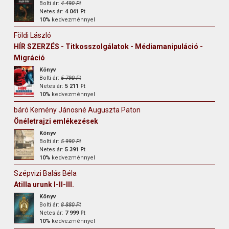
Bolti ár:
4 490 Ft
Netes ár:
4 041 Ft
10%
kedvezménnyel
Földi László
HÍR SZERZÉS - Titkosszolgálatok - Médiamanipuláció -
Migráció
Könyv
Bolti ár:
5 790 Ft
Netes ár:
5 211 Ft
10%
kedvezménnyel
báró Kemény Jánosné Auguszta Paton
Önéletrajzi emlékezések
Könyv
Bolti ár:
5 990 Ft
Netes ár:
5 391 Ft
10%
kedvezménnyel
Szépvizi Balás Béla
Atilla urunk I-II-III.
Könyv
Bolti ár:
8 880 Ft
Netes ár:
7 999 Ft
10%
kedvezménnyel