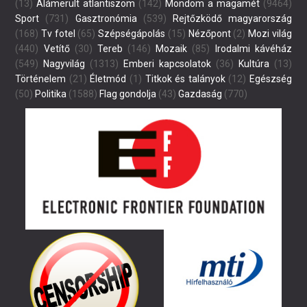
(13)
Alámerült atlantiszom
(142)
Mondom a magamét
(9464)
Sport
(731)
Gasztronómia
(539)
Rejtőzködő magyarország
(168)
Tv fotel
(65)
Szépségápolás
(15)
Nézőpont
(2)
Mozi világ
(440)
Vetítő
(30)
Tereb
(146)
Mozaik
(85)
Irodalmi kávéház
(549)
Nagyvilág
(1313)
Emberi kapcsolatok
(36)
Kultúra
(13)
Történelem
(21)
Életmód
(1)
Titkok és talányok
(12)
Egészség
(50)
Politika
(1588)
Flag gondolja
(43)
Gazdaság
(770)