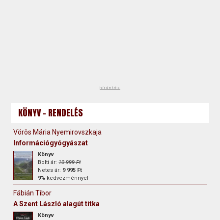
hirdetés
KÖNYV - RENDELÉS
Vörös Mária Nyemirovszkaja
Információgyógyászat
Könyv
Bolti ár:
10 999 Ft
Netes ár:
9 995 Ft
9%
kedvezménnyel
Fábián Tibor
A Szent László alagút titka
Könyv