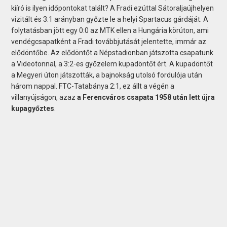
kiíró is ilyen időpontokat talált? A Fradi ezúttal Sátoraljaújhelyen
vizitált és 3:1 arányban győzte le a helyi Spartacus gárdáját. A
folytatásban jött egy 0:0 az MTK ellen a Hungária körúton, ami
vendégcsapatként a Fradi továbbjutását jelentette, immár az
elődöntőbe. Az elődöntőt a Népstadionban játszotta csapatunk
a Videotonnal, a 3:2-es győzelem kupadöntőt ért. A kupadöntőt
a Megyeri úton játszották, a bajnokság utolsó fordulója után
három nappal. FTC-Tatabánya 2:1, ez állt a végén a
villanyújságon, azaz
a Ferencváros csapata 1958 után lett újra
kupagyőztes
.