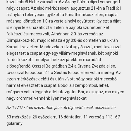
közelebbről Elche városába. Az Arany Pálma díjért versengett
négy csapat. Az első mérkőzésen, augusztus 21-én a Fradi 6:1
arányban fölényesen győzött a Panathinaikosz ellen, majd a
másnapi döntőben 1:0-ra verte a helyi együttest, így ezt a díjat
is elnyerte és hazahozta. Télen, a bajnoki szünetben két
felkészülési meccs volt, Athénban 2:0-ás vereség az
Olimpiakosz-tól, majd idehaza egy 0:0-ás döntetlen az ukrán
Karpati Lvov ellen. Mindezeken kívül úgy ősszel, mint tavasszal
eleget tett a csapat egy-egy villám-meghívásnak, két bajnoki
forduló között, amolyan hétközi játékban maradást
elősegítendő. Ősszel Belgrádban 2:4 a Crvena Zvezda ellen,
tavasszal Bilbaoban 2:1 a Sestao Bilbao ellen volt a mérleg. Az
ezen mérkőzések előtt és után vívott négy bajnoki meccsből
hármat elvesztett a csapat. Ebből a szempontból, lehet,
mégsem volt a legjobb ötlet utazgatni. Bár, az is igaz, ma milyen
nagy örömmel vennénk ilyen meghívásokat.
Az 1971/72-es szezonban játszott díjmérkőzések összesítése:
53 mérkőzés: 26 győzelem, 16 döntetlen, 11 vereség: 113 : 67
gólarány