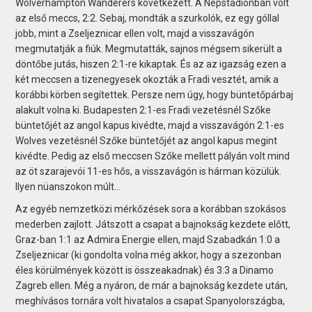
Wolverhampton Wanderers következett. A Népstadionban volt
az első meccs, 2:2. Sebaj, mondták a szurkolók, ez egy góllal
jobb, mint a Zseljeznicar ellen volt, majd a visszavágón
megmutatják a fiúk. Megmutatták, sajnos mégsem sikerült a
döntőbe jutás, hiszen 2:1-re kikaptak. És az az igazság ezen a
két meccsen a tizenegyesek okozták a Fradi vesztét, amik a
korábbi körben segítettek. Persze nem úgy, hogy büntetőpárbaj
alakult volna ki. Budapesten 2:1-es Fradi vezetésnél Szőke
büntetőjét az angol kapus kivédte, majd a visszavágón 2:1-es
Wolves vezetésnél Szőke büntetőjét az angol kapus megint
kivédte. Pedig az első meccsen Szőke mellett pályán volt mind
az öt szarajevói 11-es hős, a visszavágón is hárman közülük.
Ilyen nüanszokon múlt…
Az egyéb nemzetközi mérkőzések sora a korábban szokásos
mederben zajlott. Játszott a csapat a bajnokság kezdete előtt,
Graz-ban 1:1 az Admira Energie ellen, majd Szabadkán 1:0 a
Zseljeznicar (ki gondolta volna még akkor, hogy a szezonban
éles körülmények között is összeakadnak) és 3:3 a Dinamo
Zagreb ellen. Még a nyáron, de már a bajnokság kezdete után,
meghívásos tornára volt hivatalos a csapat Spanyolországba,