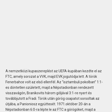
A nemzetközi kupaszereplést az UEFA-kupában kezdte el az
FTC, amely sorozat a VVK, majd EVK jogutódja lett. A török
Fenerbahce volt az első ellenfél. Az “isztambuli pokolban” 1:1-
es döntetlen született, majd a Népstadionban rendezett
visszavágón, Branikovits három góljával 3:1-re nyert és
továbbjutott a Fradi. Török után görög csapatot sorsoltak az
útjába, a Panioniosz együttesét. 1971.október 20-án a
Népstadionban 6:0-ra lépte le az FTC a görögöket, majd a