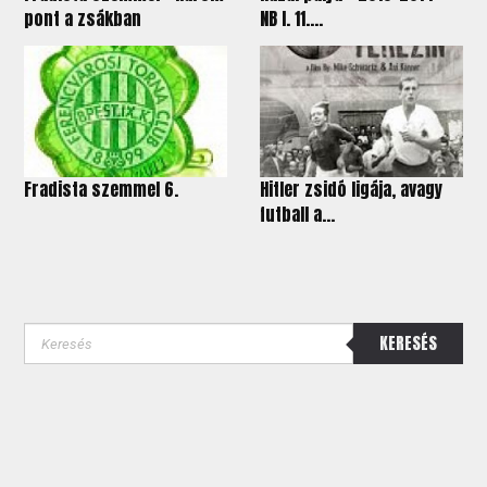
pont a zsákban
NB I. 11....
Fradista szemmel 6.
Hitler zsidó ligája, avagy
futball a...
KERESÉS