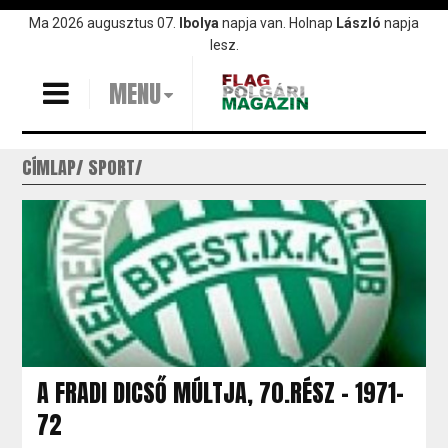
Ugrás
Ma 2026 augusztus 07.
Ibolya
napja van. Holnap
László
napja
a
lesz.
tartalomra
MENU
CÍMLAP
SPORT
A FRADI DICSŐ MÚLTJA, 70.RÉSZ – 1971-
72