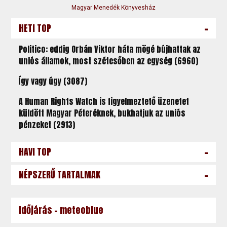
Magyar Menedék Könyvesház
-
HETI TOP
Politico: eddig Orbán Viktor háta mögé bújhattak az
uniós államok, most szétesőben az egység (6960)
Így vagy úgy (3087)
A Human Rights Watch is figyelmeztető üzenetet
küldött Magyar Péteréknek, bukhatjuk az uniós
pénzeket (2913)
-
HAVI TOP
-
NÉPSZERŰ TARTALMAK
Időjárás - meteoblue