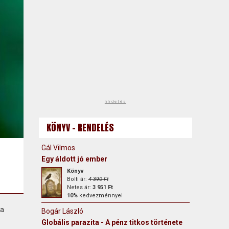
hirdetés
KÖNYV - RENDELÉS
Gál Vilmos
Egy áldott jó ember
Könyv
Bolti ár:
4 390 Ft
Netes ár:
3 951 Ft
10%
kedvezménnyel
 a
Bogár László
Globális parazita - A pénz titkos története