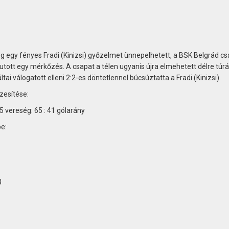
egy fényes Fradi (Kinizsi) győzelmet ünnepelhetett, a BSK Belgrád c
s jutott egy mérkőzés. A csapat a télen ugyanis újra elmehetett délre túrá
tai válogatott elleni 2:2-es döntetlennel búcsúztatta a Fradi (Kinizsi).
zesítése:
 vereség: 65 : 41 gólarány
e:
3