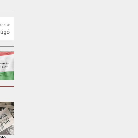
ző cikk
rúgó