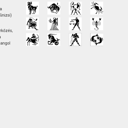
 a
inizsi)
rkőzés,
a
 angol