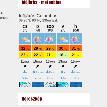
Időjárás - meteoblue
 a
dionban
Horoszkóp