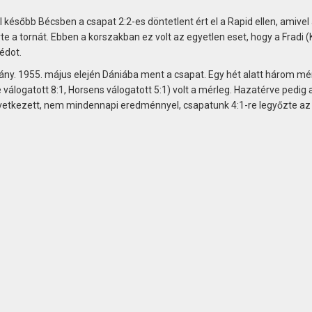
ésőbb Bécsben a csapat 2:2-es döntetlent ért el a Rapid ellen, amivel
e a tornát. Ebben a korszakban ez volt az egyetlen eset, hogy a Fradi (K
édot.
y. 1955. május elején Dániába ment a csapat. Egy hét alatt három mé
álogatott 8:1, Horsens válogatott 5:1) volt a mérleg. Hazatérve pedig 
etkezett, nem mindennapi eredménnyel, csapatunk 4:1-re legyőzte az