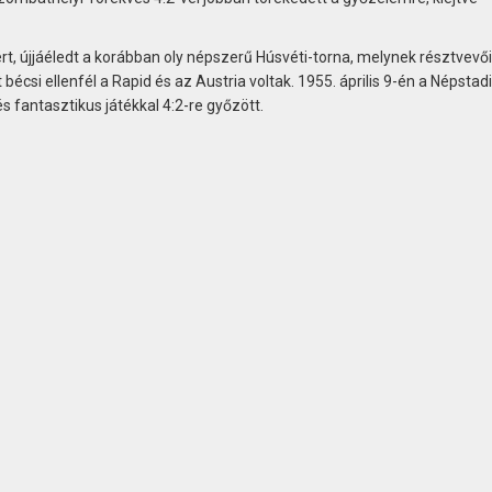
t, újjáéledt a korábban oly népszerű Húsvéti-torna, melynek résztvevői
bécsi ellenfél a Rapid és az Austria voltak. 1955. április 9-én a Népsta
 és fantasztikus játékkal 4:2-re győzött.