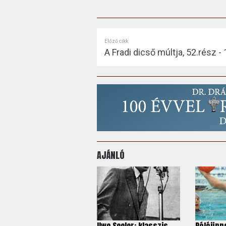
Előző cikk
A Fradi dicső múltja, 52.rész -
AJÁNLÓ