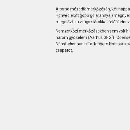
A torna második mérkőzésén, két nappal k
Honvéd előtt (jobb gólaránnyal) megnyert
megelőzte a világsztárokkal felálló Honv
Nemzetközi mérkőzésekben sem volt hián
három győzelem (Aarhus GF 2:1, Odense v
Népstadionban a Tottenham Hotspur köv
csapatot.