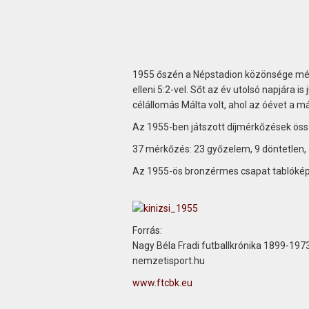
1955 őszén a Népstadion közönsége még 
elleni 5:2-vel. Sőt az év utolsó napjára i
célállomás Málta volt, ahol az óévet a mál
Az 1955-ben játszott díjmérkőzések öss
37 mérkőzés: 23 győzelem, 9 döntetlen, 5
Az 1955-ös bronzérmes csapat tablókép
Forrás:
Nagy Béla Fradi futballkrónika 1899-197
nemzetisport.hu
www.ftcbk.eu