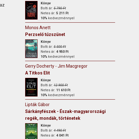
Könyv
 az
Bolti ár:
5 790 Ft
Netes ár:
5 211 Ft
10%
kedvezménnyel
Monos Anett
Perzselő tűzszünet
Könyv
Bolti ár:
5 500 Ft
Netes ár:
4 950 Ft
10%
kedvezménnyel
Gerry Docherty - Jim Macgregor
A Titkos Elit
Könyv
Bolti ár:
12 900 Ft
Netes ár:
11 610 Ft
10%
kedvezménnyel
Lipták Gábor
Sárkányfészek - Észak-magyarországi
regék, mondák, történetek
Könyv
Bolti ár:
4 490 Ft
Netes ár:
4 041 Ft