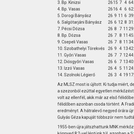
3. Bp. Kinizsi
26
15
7
4
64
4. Bp. Vasas
26
16
4
6
62
5. Dorogi Bányász
26
9
11
6
39
6. Salgótarjáni Bányász
26
6
12
8
31
7. Pécsi Dózsa
26
8
7
11
29
8. Bp. Dózsa
26
7
8
11
45
9. Csepeli Vasas
26
7
8
11
34
10. Szobathelyi Törekvés
26
9
4
13
42
11. Győri Vasas
26
7
7
12
44
12. Diósgyőri Vasas
26
6
7
13
40
13. Izzó Vasas
26
4
5
11
24
14. Szolnoki Légierő
26
3
4
19
17
Az MLSZ most is újított. Ki tudja miért,
a szezonból ezúttal egyetlen mérkőzést 
volt az ellenfél, akik már az első félidő
félidőben azonban csoda történt. A Fradi 
eredményt. A hátralevő negyed órára újr
Gulyás Géza kapuját többször nem tudtá
1955-ben újra játszhattunk MNK mérkőzé
könnyed 8:2-vel léptünk túl, azonban a S