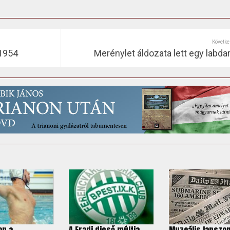
Követke
 1954
Merénylet áldozata lett egy labda