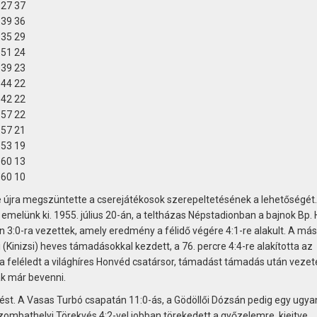
:27
37
:39
36
:35
29
:51
24
:39
23
:44
22
:42
22
:57
22
:57
21
:53
19
:60
13
:60
10
 de újra megszüntette a cserejátékosok szerepeltetésének a lehetőségét.
emelünk ki. 1955. július 20-án, a teltházas Népstadionban a bajnok Bp.
ben 3:0-ra vezettek, amely eredmény a félidő végére 4:1-re alakult. A má
(Kinizsi) heves támadásokkal kezdett, a 76. percre 4:4-re alakította az
a feléledt a világhíres Honvéd csatársor, támadást támadás után vezet
k már bevenni.
st. A Vasas Turbó csapatán 11:0-ás, a Gödöllői Dózsán pedig egy ugy
zombathelyi Törekvés 4:2-vel jobban törekedett a győzelemre, kiejtve