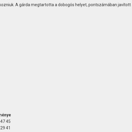
atkozniuk. A gárda megtartotta a dobogós helyet, pontszámában javított
dménye
:47
45
:29
41