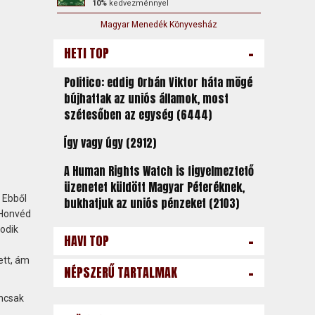
10%
kedvezménnyel
Magyar Menedék Könyvesház
-
HETI TOP
Politico: eddig Orbán Viktor háta mögé
bújhattak az uniós államok, most
szétesőben az egység (6444)
Így vagy úgy (2912)
A Human Rights Watch is figyelmeztető
üzenetet küldött Magyar Péteréknek,
 Ebből
bukhatjuk az uniós pénzeket (2103)
 Honvéd
sodik
-
HAVI TOP
ett, ám
-
NÉPSZERŰ TARTALMAK
ancsak