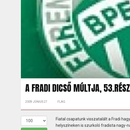
A FRADI DICSŐ MÚLTJA, 53.RÉSZ
2009 JÚNIUS 27.
FLAG
Fiatal csapatunk visszatalált a Fradi hag
helyszíneken is szurkoló fradista nagy-n