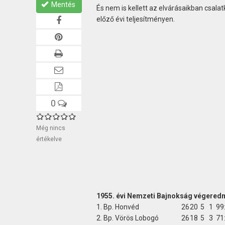
Mentés
És nem is kellett az elvárásaikban csal
előző évi teljesítményen.
0
Még nincs
értékelve
1955. évi Nemzeti Bajnokság végere
1. Bp. Honvéd
26
20
5
1
99
2. Bp. Vörös Lobogó
26
18
5
3
71