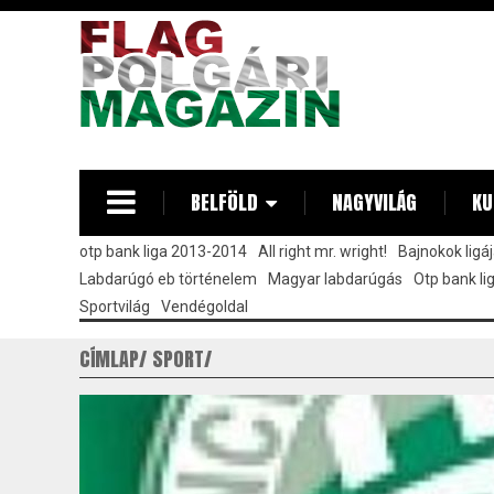
Ugrás
a
tartalomra
BELFÖLD
NAGYVILÁG
KU
otp bank liga 2013-2014
All right mr. wright!
Bajnokok ligá
Labdarúgó eb történelem
Magyar labdarúgás
Otp bank l
Sportvilág
Vendégoldal
CÍMLAP
SPORT