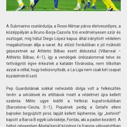
A Submarino csatárduója, a Rossi-Nilmar páros életveszélyes, a
középpályán a Bruno-Borja-Cazorla trió eredményesen szűr és
osztogat, míg hátul Diego López kapus által irányított védelem
magabiztosan állja a sarat. Az előző fordulóban e jól működő
gépezetnek az Athletic Bilbao esett áldozatul (Villarreal –
Atlhletic Bilbao, 4–1), így a vendégek önbizalommal telve és
tettvágytól égve érkeztek a katalán fővárosba, nem titkoltan
azzal a céllal, hogy bebizonyítsák, a La Liga nem csak két csapat
küzdelméről szól.
Pep Guardiolának sokkal nehezebb dolga volt a felkészítés
terén: a sérülések és eltiltások miatt a védelmet újra kellett
szabnia. Milito ugye kidőlt a hétközi kupafordulóban
(Barcelona–Ceuta, 5–1), Piquének pedig a Getafe elleni
bajnokin begyűjtött piros lapját kellett kipihennie, így „behívót”
kapott a Barca B egyik üdvöskéje, Fontás, aki a padon kezdett. A
hátsó négyesben Abidal került középre (a francia válogatottban