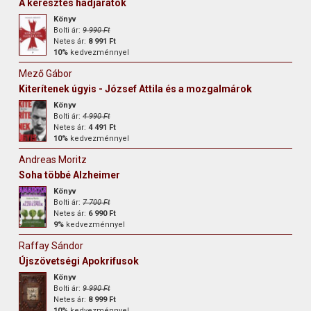
A keresztes hadjáratok
Könyv
Bolti ár:
9 990 Ft
Netes ár:
8 991 Ft
10%
kedvezménnyel
Mező Gábor
Kiterítenek úgyis - József Attila és a mozgalmárok
Könyv
Bolti ár:
4 990 Ft
Netes ár:
4 491 Ft
10%
kedvezménnyel
Andreas Moritz
Soha többé Alzheimer
Könyv
Bolti ár:
7 700 Ft
Netes ár:
6 990 Ft
9%
kedvezménnyel
Raffay Sándor
Újszövetségi Apokrifusok
Könyv
Bolti ár:
9 990 Ft
Netes ár:
8 999 Ft
10%
kedvezménnyel