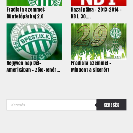
Fradista szemmel:
Hazai pálya - 2013-2014 -
Büntetőpárbaj 2.0
NB I. 30....
Negyven nap Dél-
Fradista szemmel –
Amerikában – Zöld-fehér...
Mindent a sikerért
KERESÉS