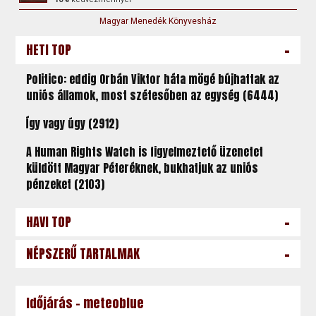
Magyar Menedék Könyvesház
-
HETI TOP
Politico: eddig Orbán Viktor háta mögé bújhattak az
uniós államok, most szétesőben az egység (6444)
Így vagy úgy (2912)
A Human Rights Watch is figyelmeztető üzenetet
küldött Magyar Péteréknek, bukhatjuk az uniós
pénzeket (2103)
-
HAVI TOP
-
NÉPSZERŰ TARTALMAK
Időjárás - meteoblue