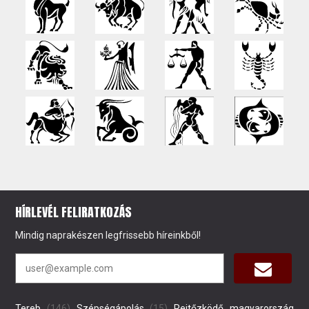
HÍRLEVÉL FELIRATKOZÁS
Mindig naprakészen legfrissebb híreinkből!
Tereb
(146)
Szépségápolás
(15)
Rejtőzködő magyarország