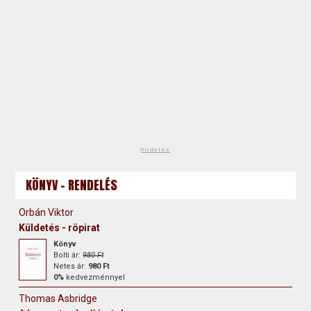
hirdetés
KÖNYV - RENDELÉS
Orbán Viktor
Küldetés - röpirat
Könyv
Bolti ár:
980 Ft
Netes ár:
980 Ft
0%
kedvezménnyel
Thomas Asbridge