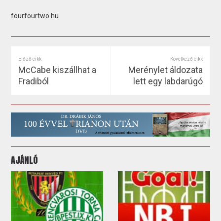
fourfourtwo.hu
Előző cikk
Következő cikk
McCabe kiszállhat a
Merénylet áldozata
Fradiból
lett egy labdarúgó
AJÁNLÓ