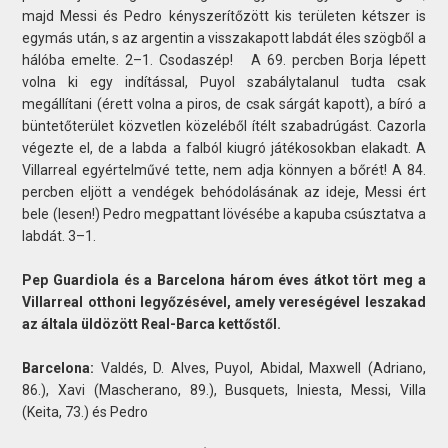
majd Messi és Pedro kényszerítőzött kis területen kétszer is
egymás után, s az argentin a visszakapott labdát éles szögből a
hálóba emelte.
2–1. Csodaszép! A 69. percben Borja lépett
volna ki egy indítással, Puyol szabálytalanul tudta csak
megállítani (érett volna a piros, de csak sárgát kapott), a bíró a
büntetőterület közvetlen közeléből ítélt szabadrúgást. Cazorla
végezte el, de a labda a falból kiugró játékosokban elakadt. A
Villarreal egyértelművé tette, nem adja könnyen a bőrét! A 84.
percben eljött a vendégek behódolásának az ideje, Messi ért
bele (lesen!) Pedro megpattant lövésébe a kapuba csúsztatva a
labdát. 3–1.
Pep Guardiola és a Barcelona három éves átkot tört meg a
Villarreal otthoni legyőzésével, amely vereségével leszakad
az általa üldözött Real-Barca kettőstől.
Barcelona:
Valdés, D. Alves, Puyol, Abidal, Maxwell (Adriano,
86.), Xavi (Mascherano, 89.), Busquets, Iniesta, Messi, Villa
(Keita, 73.) és Pedro