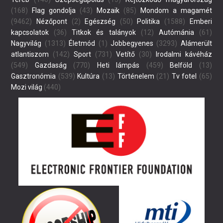
(168)
Flag gondolja
(43)
Mozaik
(85)
Mondom a magamét
(9462)
Nézőpont
(2)
Egészség
(50)
Politika
(1588)
Emberi
kapcsolatok
(36)
Titkok és talányok
(12)
Autómánia
(61)
Nagyvilág
(1313)
Életmód
(1)
Jobbegyenes
(3293)
Alámerült
atlantiszom
(142)
Sport
(731)
Vetítő
(30)
Irodalmi kávéház
(549)
Gazdaság
(770)
Heti lámpás
(459)
Belföld
(13)
Gasztronómia
(539)
Kultúra
(13)
Történelem
(21)
Tv fotel
(65)
Mozi világ
(440)