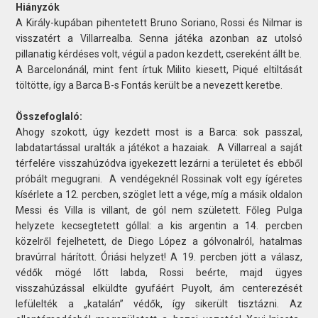
Hiányzók
A Király-kupában pihentetett Bruno Soriano, Rossi és Nilmar is
visszatért a Villarrealba. Senna játéka azonban az utolsó
pillanatig kérdéses volt, végül a padon kezdett, csereként állt be.
A Barcelonánál, mint fent írtuk Milito kiesett, Piqué eltiltását
töltötte, így a Barca B-s Fontás került be a nevezett keretbe.
Összefoglaló:
Ahogy szokott, úgy kezdett most is a Barca: sok passzal,
labdatartással uralták a játékot a hazaiak. A Villarreal a saját
térfelére visszahúzódva igyekezett lezárni a területet és ebből
próbált megugrani. A vendégeknél Rossinak volt egy ígéretes
kísérlete a 12. percben, szöglet lett a vége, míg a másik oldalon
Messi és Villa is villant, de gól nem született. Főleg Pulga
helyzete kecsegtetett góllal: a kis argentin a 14. percben
közelről fejelhetett, de Diego López a gólvonalról, hatalmas
bravúrral hárított. Óriási helyzet! A 19. percben jött a válasz,
védők mögé lőtt labda, Rossi beérte, majd ügyes
visszahúzással elküldte gyufáért Puyolt, ám centerezését
lefülelték a „katalán” védők, így sikerült tisztázni. Az