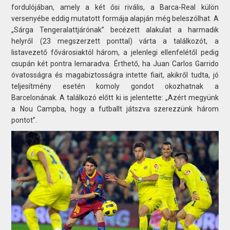
fordulójában, amely a két ősi rivális, a Barca-Real külön
versenyébe eddig mutatott formája alapján még beleszólhat. A
„Sárga Tengeralattjárónak” becézett alakulat a harmadik
helyről (23 megszerzett ponttal) várta a találkozót, a
listavezető fővárosiaktól három, a jelenlegi ellenfelétől pedig
csupán két pontra lemaradva. Érthető, ha Juan Carlos Garrido
óvatosságra és magabiztosságra intette fiait, akikről tudta, jó
teljesítmény esetén komoly gondot okozhatnak a
Barcelonának. A találkozó előtt ki is jelentette: „Azért megyünk
a Nou Campba, hogy a futballt játszva szerezzünk három
pontot”.