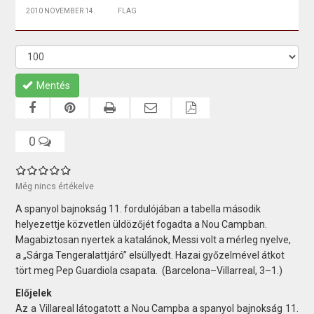
2010 NOVEMBER 14.
FLAG
Mentés
0
Még nincs értékelve
A spanyol bajnokság 11. fordulójában a tabella második
helyezettje közvetlen üldözőjét fogadta a Nou Campban.
Magabiztosan nyertek a katalánok, Messi volt a mérleg nyelve,
a „Sárga Tengeralattjáró” elsüllyedt. Hazai győzelmével átkot
tört meg Pep Guardiola csapata. (Barcelona–Villarreal, 3–1.)
Előjelek
Az a Villareal látogatott a Nou Campba a spanyol bajnokság 11.