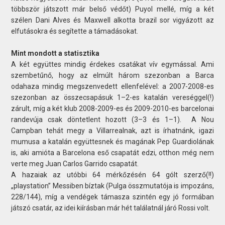
többször játszott már belső védőt) Puyol mellé, míg a két
szélen Dani Alves és Maxwell alkotta brazil sor vigyázott az
elfutásokra és segítette a támadásokat.
Mint mondott a statisztika
A két együttes mindig érdekes csatákat vív egymással. Ami
szembetűnő, hogy az elmúlt három szezonban a Barca
odahaza mindig megszenvedett ellenfelével: a 2007-2008-es
szezonban az összecsapásuk 1–2-es katalán vereséggel(!)
zárult, míg a két klub 2008-2009-es és 2009-2010-es barcelonai
randevúja csak döntetlent hozott (3–3 és 1–1). A Nou
Campban tehát megy a Villarrealnak, azt is írhatnánk, igazi
mumusa a katalán együttesnek és magának Pep Guardiolának
is, aki amióta a Barcelona eső csapatát edzi, otthon még nem
verte meg Juan Carlos Garrido csapatát.
A hazaiak az utóbbi 64 mérkőzésén 64 gólt szerző(!!)
„playstation” Messiben bíztak (Pulga összmutatója is impozáns,
228/144), míg a vendégek támasza szintén egy jó formában
játszó csatár, az idei kiírásban már hét találatnál járó Rossi volt.