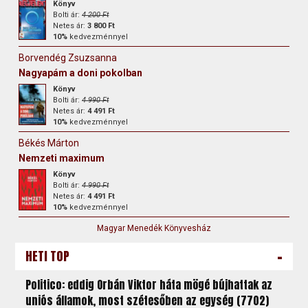
Könyv
Bolti ár:
4 200 Ft
Netes ár:
3 800 Ft
10%
kedvezménnyel
Borvendég Zsuzsanna
Nagyapám a doni pokolban
Könyv
Bolti ár:
4 990 Ft
Netes ár:
4 491 Ft
10%
kedvezménnyel
Békés Márton
Nemzeti maximum
Könyv
Bolti ár:
4 990 Ft
Netes ár:
4 491 Ft
10%
kedvezménnyel
Magyar Menedék Könyvesház
-
HETI TOP
Politico: eddig Orbán Viktor háta mögé bújhattak az
uniós államok, most szétesőben az egység (7702)