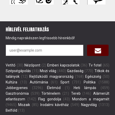
HÍRLEVÉL FELIRATKOZÁS
Mindig naprakészen legfrissebb híreinkből!
Vetítő
(30)
Nézőpont
(2)
Emberi kapcsolatok
(36)
Tv fotel
(65)
Szépségápolás
(15)
Mozi világ
(440)
Gazdaság
(770)
Titkok és
talányok
(12)
Rejtőzködő magyarország
(168)
Egészség
(50)
Kultúra
(13)
Autómánia
(61)
Sport
(731)
Politika
(1588)
Jobbegyenes
(3296)
Életmód
(1)
Heti lámpás
(459)
Gasztronómia
(539)
Történelem
(21)
Tereb
(146)
Alámerült
atlantiszom
(142)
Flag gondolja
(43)
Mondom a magamét
(9465)
Mozaik
(85)
Irodalmi kávéház
(549)
Nagyvilág
(1313)
Belföld
(13)