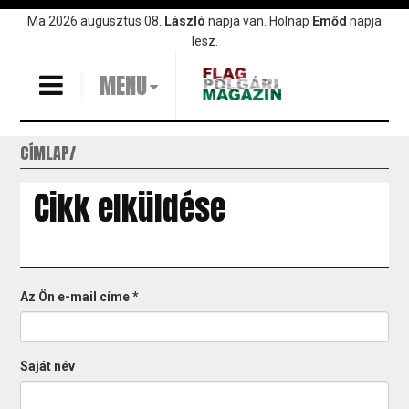
Ugrás
Ma 2026 augusztus 08.
László
napja van. Holnap
Emőd
napja
a
lesz.
tartalomra
MENU
CÍMLAP
Cikk elküldése
Az Ön e-mail címe
*
Saját név