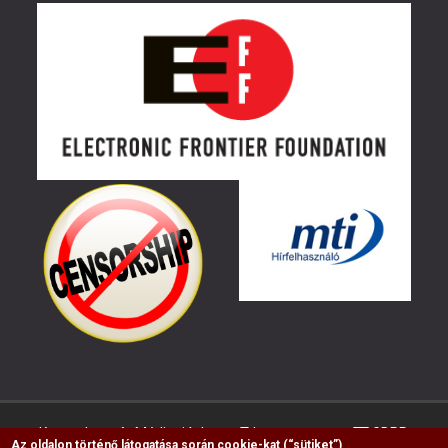
Kapcsolat
Médiaajánlat
Impresszum
GDPR
Az oldalon történő látogatása során cookie-kat (“sütiket”)