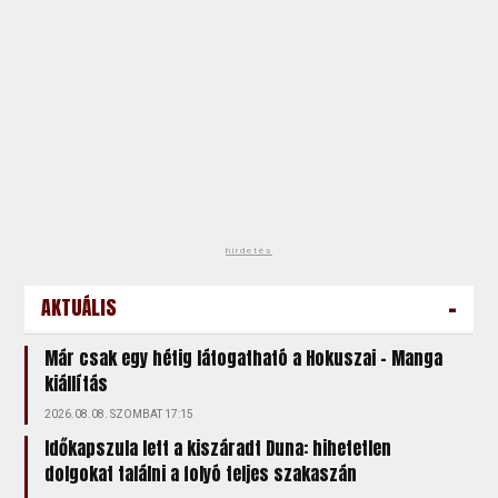
hirdetés
-
AKTUÁLIS
Már csak egy hétig látogatható a Hokuszai – Manga
kiállítás
2026.08.08. SZOMBAT 17:15
Időkapszula lett a kiszáradt Duna: hihetetlen
dolgokat találni a folyó teljes szakaszán