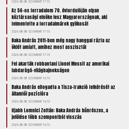
2026.08.08. SZOMBAT 17:15
Az 56-os forradalom 70. évfordulóján olyan
köztársasági elnöke lesz Magyarországnak, aki
felmentette a forradalmárok gyilkosát
2026.08.08. SZOMBAT 17:15
Baka András 2011-ben még nagy hanggal rázta az
öklét amiatt, amihez most asszisztál
2026.08.08. SZOMBAT 17:15
Fel akarták robbantani Lionel Messit az amerikai
labdarúgó-világbajnokságon
2026.08.08. SZOMBAT 16:15
Baka András elfogadta a Tisza-frakció felkérését az
államfői pozícióra
2026.08.08. SZOMBAT 16:15
Ifjabb Lomnici Zoltán: Baka András bűnrészes, a
jelölése több szempontból visszás
2026.08.08. SZOMBAT 16:15