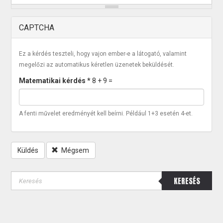
CAPTCHA
Ez a kérdés teszteli, hogy vajon ember-e a látogató, valamint
megelőzi az automatikus kéretlen üzenetek beküldését.
Matematikai kérdés
*
8 + 9 =
A fenti művelet eredményét kell beírni. Például 1+3 esetén 4-et.
Küldés
Mégsem
KERESÉS