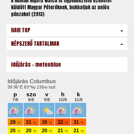
A Human Rights Watch is figyelmeztető üzenetet
küldött Magyar Péteréknek, bukhatjuk az uniós
pénzeket (2913)
-
HAVI TOP
-
NÉPSZERŰ TARTALMAK
Időjárás - meteoblue