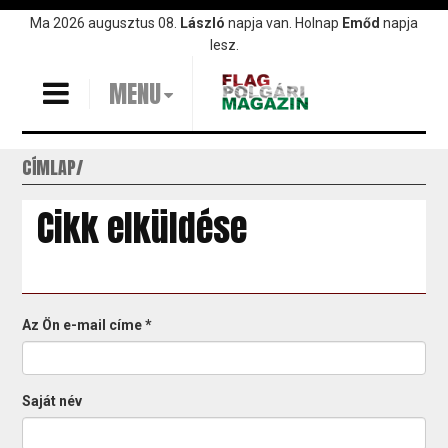
Ugrás
Ma 2026 augusztus 08.
László
napja van. Holnap
Emőd
napja
a
lesz.
tartalomra
MENU
CÍMLAP
Cikk elküldése
Az Ön e-mail címe
*
Saját név