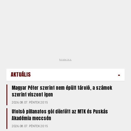
hirdetés
-
AKTUÁLIS
Magyar Péter szerint nem épült tároló, a számok
szerint viszont igen
2026.08.07. PÉNTEK 20:15
Utolsó pillanatos gól döntött az MTK és Puskás
Akadémia meccsén
2026.08.07. PÉNTEK 20:15