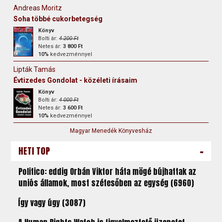
Andreas Moritz
Soha többé cukorbetegség
Könyv
Bolti ár:
4 200 Ft
Netes ár:
3 800 Ft
10%
kedvezménnyel
Lipták Tamás
Évtizedes Gondolat - közéleti írásaim
Könyv
Bolti ár:
4 000 Ft
Netes ár:
3 600 Ft
10%
kedvezménnyel
Magyar Menedék Könyvesház
-
HETI TOP
Politico: eddig Orbán Viktor háta mögé bújhattak az
uniós államok, most szétesőben az egység (6960)
Így vagy úgy (3087)