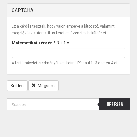
CAPTCHA
Ez a kérdés teszteli, hogy vajon ember-e a látogató, valamint
megelőzi az automatikus kéretlen üzenetek beküldését.
Matematikai kérdés
*
3 + 1 =
A fenti művelet eredményét kell beírni. Például 1+3 esetén 4-et.
Küldés
Mégsem
KERESÉS