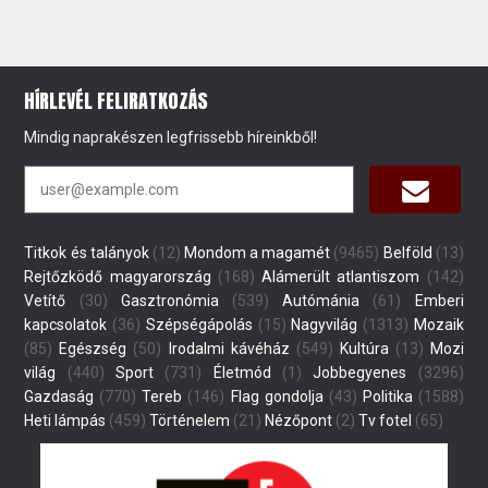
HÍRLEVÉL FELIRATKOZÁS
Mindig naprakészen legfrissebb híreinkből!
Titkok és talányok
(12)
Mondom a magamét
(9465)
Belföld
(13)
Rejtőzködő magyarország
(168)
Alámerült atlantiszom
(142)
Vetítő
(30)
Gasztronómia
(539)
Autómánia
(61)
Emberi
kapcsolatok
(36)
Szépségápolás
(15)
Nagyvilág
(1313)
Mozaik
(85)
Egészség
(50)
Irodalmi kávéház
(549)
Kultúra
(13)
Mozi
világ
(440)
Sport
(731)
Életmód
(1)
Jobbegyenes
(3296)
Gazdaság
(770)
Tereb
(146)
Flag gondolja
(43)
Politika
(1588)
Heti lámpás
(459)
Történelem
(21)
Nézőpont
(2)
Tv fotel
(65)