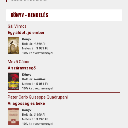
KÖNYV - RENDELÉS
Gál Vilmos
Egy áldott jó ember
Könyv
Bolti ár:
4 390 Ft
Netes ár:
3 951 Ft
10%
kedvezménnyel
Mező Gábor
A szárnyszegő
Könyv
Bolti ár:
5 590 Ft
Netes ár:
5 031 Ft
10%
kedvezménnyel
Pater Carlo Guiseppe Quadrupani
Világosság és béke
Könyv
Bolti ár:
3 600 Ft
Netes ár:
3 240 Ft
10%
kedvezménnyel