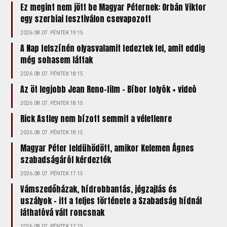
Ez megint nem jött be Magyar Péternek: Orbán Viktor
egy szerbiai fesztiválon csevapozott
2026.08.07. PÉNTEK 19:15
A Nap felszínén olyasvalamit fedeztek fel, amit eddig
még sohasem láttak
2026.08.07. PÉNTEK 18:15
Az öt legjobb Jean Reno-film – Bíbor folyók + videó
2026.08.07. PÉNTEK 18:15
Rick Astley nem bízott semmit a véletlenre
2026.08.07. PÉNTEK 18:15
Magyar Péter feldühödött, amikor Kelemen Ágnes
szabadságáról kérdezték
2026.08.07. PÉNTEK 17:15
Vámszedőházak, hídrobbantás, jégzajlás és
uszályok – itt a teljes története a Szabadság hídnál
láthatóvá vált roncsnak
2026.08.07. PÉNTEK 17:15