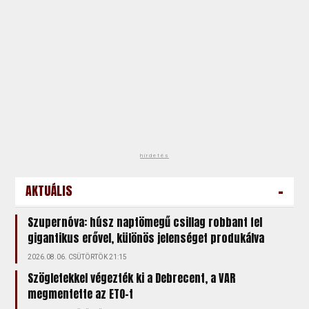
hirdetés
-
AKTUÁLIS
Szupernóva: húsz naptömegű csillag robbant fel
gigantikus erővel, különös jelenséget produkálva
2026.08.06. CSÜTÖRTÖK 21:15
Szögletekkel végezték ki a Debrecent, a VAR
megmentette az ETO-t