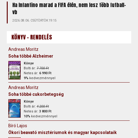
Ha Infantino marad a FIFA élén, nem lesz több futball-
vb
2026.08.06. CSÜTÖRTÖK 19:15
KÖNYV - RENDELÉS
Andreas Moritz
Soha többé Alzheimer
Könyv
Bolti ár:
7 700 Ft
Netes ár:
6 990 Ft
9%
kedvezménnyel
Andreas Moritz
Soha többé cukorbetegség
Könyv
Bolti ár:
4 200 Ft
Netes ár:
3 800 Ft
10%
kedvezménnyel
Bíró Lajos
Ókori beavató misztériumok és magyar kapcsolataik