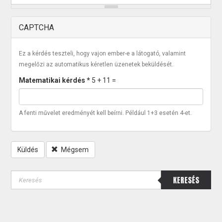
CAPTCHA
Ez a kérdés teszteli, hogy vajon ember-e a látogató, valamint
megelőzi az automatikus kéretlen üzenetek beküldését.
Matematikai kérdés
*
5 + 11 =
A fenti művelet eredményét kell beírni. Például 1+3 esetén 4-et.
Küldés
Mégsem
KERESÉS