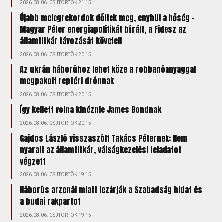
2026.08.06. CSÜTÖRTÖK 21:15
Újabb melegrekordok dőltek meg, enyhül a hőség –
Magyar Péter energiapolitikát bírált, a Fidesz az
államtitkár távozását követeli
2026.08.06. CSÜTÖRTÖK 20:15
Az ukrán háborúhoz lehet köze a robbanóanyaggal
megpakolt reptéri drónnak
2026.08.06. CSÜTÖRTÖK 20:15
Így kellett volna kinéznie James Bondnak
2026.08.06. CSÜTÖRTÖK 20:15
Gajdos László visszaszólt Takács Péternek: Nem
nyaralt az államtitkár, válságkezelési feladatot
végzett
2026.08.06. CSÜTÖRTÖK 19:15
Háborús arzenál miatt lezárják a Szabadság hidat és
a budai rakpartot
2026.08.06. CSÜTÖRTÖK 19:15