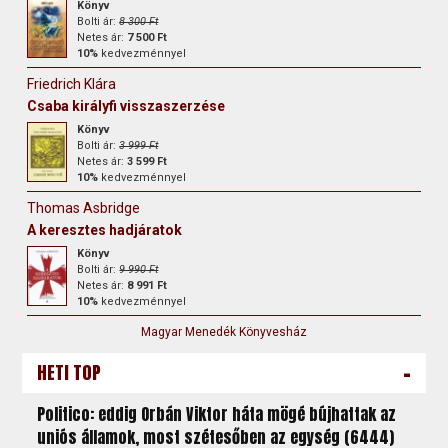
Könyv
Bolti ár:
8 300 Ft
Netes ár:
7 500 Ft
10%
kedvezménnyel
Friedrich Klára
Csaba királyfi visszaszerzése
Könyv
Bolti ár:
3 999 Ft
Netes ár:
3 599 Ft
10%
kedvezménnyel
Thomas Asbridge
A keresztes hadjáratok
Könyv
Bolti ár:
9 990 Ft
Netes ár:
8 991 Ft
10%
kedvezménnyel
Magyar Menedék Könyvesház
-
HETI TOP
Politico: eddig Orbán Viktor háta mögé bújhattak az
uniós államok, most szétesőben az egység (6444)