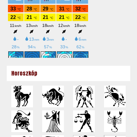
Horoszkóp