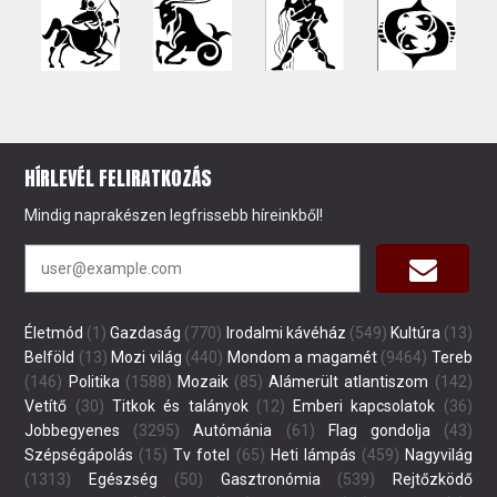
HÍRLEVÉL FELIRATKOZÁS
Mindig naprakészen legfrissebb híreinkből!
Életmód
(1)
Gazdaság
(770)
Irodalmi kávéház
(549)
Kultúra
(13)
Belföld
(13)
Mozi világ
(440)
Mondom a magamét
(9464)
Tereb
(146)
Politika
(1588)
Mozaik
(85)
Alámerült atlantiszom
(142)
Vetítő
(30)
Titkok és talányok
(12)
Emberi kapcsolatok
(36)
Jobbegyenes
(3295)
Autómánia
(61)
Flag gondolja
(43)
Szépségápolás
(15)
Tv fotel
(65)
Heti lámpás
(459)
Nagyvilág
(1313)
Egészség
(50)
Gasztronómia
(539)
Rejtőzködő