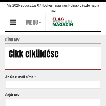
Ugrás
Ma 2026 augusztus 07.
Ibolya
napja van. Holnap
László
napja
a
lesz.
tartalomra
MENU
CÍMLAP
Cikk elküldése
Az Ön e-mail címe
*
Saját név