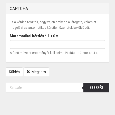
CAPTCHA
Ez a kérdés teszteli, hogy vajon ember-e a látogató, valamint
megelőzi az automatikus kéretlen üzenetek beküldését.
Matematikai kérdés
*
1 + 0 =
A fenti művelet eredményét kell beírni. Például 1+3 esetén 4-et.
Küldés
Mégsem
KERESÉS