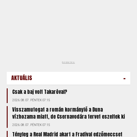
hirdetés
-
AKTUÁLIS
Csak a baj volt Takaróval?
2026.08.07. PÉNTEK 07:15
Visszamutogat a román kormányfő a Duna
vízhozama miatt, de Csernavodára tervet eszeltek ki
2026.08.07. PÉNTEK 07:15
Tényleg a Real Madrid akart a Fradival edzőmeccset