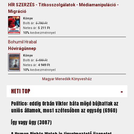
HÍR SZERZÉS - Titkosszolgálatok - Médiamanipuláció -
Migráció
Könyv
Bolti ár:
5 790 Ft
Netes ár:
5 211 Ft
10%
kedvezménnyel
Bohumil Hrabal
Hóvirágünnep
Könyv
Bolti ár:
5 499 Ft
Netes ár:
4 949 Ft
10%
kedvezménnyel
Magyar Menedék Könyvesház
-
HETI TOP
Politico: eddig Orbán Viktor háta mögé bújhattak az
uniós államok, most szétesőben az egység (6960)
Így vagy úgy (3087)