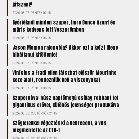
játszani?
2026.08.07. PÉNTEK 07:15
Győriéknél minden szuper, Imre Bence üzent és
máris kedvenc lett Veszprémben
2026.08.07. PÉNTEK 06:15
Jason Momoa rajongója? Akkor ezt a kvízt illene
hibátlanul kitöltenie!
2026.08.07. PÉNTEK 06:15
Vinícius a Fradi ellen játszhat először Mourinho
keze alatt, rendezniük kell a viszonyukat
2026.08.07. PÉNTEK 06:15
Szupernóva: húsz naptömegű csillag robbant fel
gigantikus erővel, különös jelenséget produkálva
2026.08.06. CSÜTÖRTÖK 21:15
Szögletekkel végezték ki a Debrecent, a VAR
megmentette az ETO-t
2026.08.06. CSÜTÖRTÖK 21:15