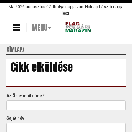
Ugrás
Ma 2026 augusztus 07.
Ibolya
napja van. Holnap
László
napja
a
lesz.
tartalomra
MENU
CÍMLAP
Cikk elküldése
Az Ön e-mail címe
*
Saját név