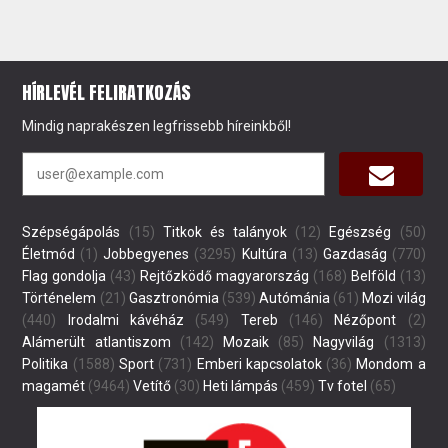
HÍRLEVÉL FELIRATKOZÁS
Mindig naprakészen legfrissebb híreinkből!
Szépségápolás
(15)
Titkok és talányok
(12)
Egészség
(50)
Életmód
(1)
Jobbegyenes
(3295)
Kultúra
(13)
Gazdaság
(770)
Flag gondolja
(43)
Rejtőzködő magyarország
(168)
Belföld
(13)
Történelem
(21)
Gasztronómia
(539)
Autómánia
(61)
Mozi világ
(440)
Irodalmi kávéház
(549)
Tereb
(146)
Nézőpont
(2)
Alámerült atlantiszom
(142)
Mozaik
(85)
Nagyvilág
(1313)
Politika
(1588)
Sport
(731)
Emberi kapcsolatok
(36)
Mondom a
magamét
(9464)
Vetítő
(30)
Heti lámpás
(459)
Tv fotel
(65)