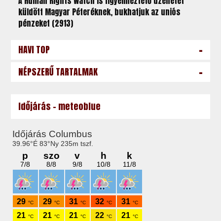
A Human Rights Watch is figyelmeztető üzenetet
küldött Magyar Péteréknek, bukhatjuk az uniós
pénzeket (2913)
-
HAVI TOP
-
NÉPSZERŰ TARTALMAK
Időjárás - meteoblue