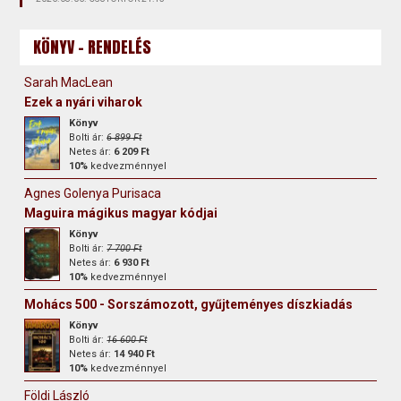
KÖNYV - RENDELÉS
Sarah MacLean
Ezek a nyári viharok
Könyv
Bolti ár:
6 899 Ft
Netes ár:
6 209 Ft
10%
kedvezménnyel
Agnes Golenya Purisaca
Maguira mágikus magyar kódjai
Könyv
Bolti ár:
7 700 Ft
Netes ár:
6 930 Ft
10%
kedvezménnyel
Mohács 500 - Sorszámozott, gyűjteményes díszkiadás
Könyv
Bolti ár:
16 600 Ft
Netes ár:
14 940 Ft
10%
kedvezménnyel
Földi László