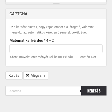
CAPTCHA
Ez a kérdés teszteli, hogy vajon ember-e a látogató, valamint
megelőzi az automatikus kéretlen üzenetek beküldését.
Matematikai kérdés
*
4 + 2 =
A fenti művelet eredményét kell beírni. Például 1+3 esetén 4-et.
Küldés
Mégsem
KERESÉS