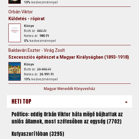
10%
kedvezménnyel
Orbán Viktor
Küldetés - röpirat
Könyv
Bolti ár:
980 Ft
Netes ár:
980 Ft
0%
kedvezménnyel
Baldavári Eszter - Virág Zsolt
Szecessziós építészet a Magyar Királyságban (1893-1918)
Könyv
Bolti ár:
29 990 Ft
Netes ár:
26 991 Ft
10%
kedvezménnyel
Magyar Menedék Könyvesház
-
HETI TOP
Politico: eddig Orbán Viktor háta mögé bújhattak az
uniós államok, most szétesőben az egység (7702)
Kutyaszorítóban (3295)