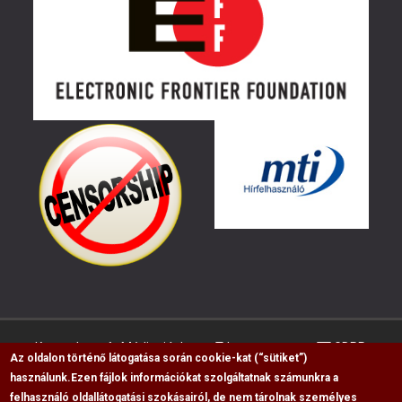
Kapcsolat
Médiaajánlat
Impresszum
GDPR
Az oldalon történő látogatása során cookie-kat (“sütiket”)
használunk.
Ezen fájlok információkat szolgáltatnak számunkra a
felhasználó oldallátogatási szokásairól, de nem tárolnak személyes
RSS