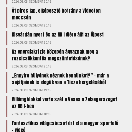
2026.08.08. SZOMBAT 20:15
Öt piros lap, elképesztő botrány a Videoton
meccsén
2026.08.08. SZOMBAT 20:15
Kisvárdán nyert és az NB I élére állt az Újpest
2026.08.08. SZOMBAT 20:15
Az energiakrízis közepén ágyaznak meg a
rezsicsökkentés megszüntetésének?
2026.08.08. SZOMBAT 20:15
„Ennyire hülyének nėznek bennünket?” – már a
sajátjainak is elegük van a Tisza hergeléséből
2026.08.08. SZOMBAT 19:15
Villámgólokkal verte szét a Vasas a Zalaegerszeget
az NB I-ben
2026.08.08. SZOMBAT 18:15
Fantasztikus világcsúcsot ért el a magyar sportoló
- videó