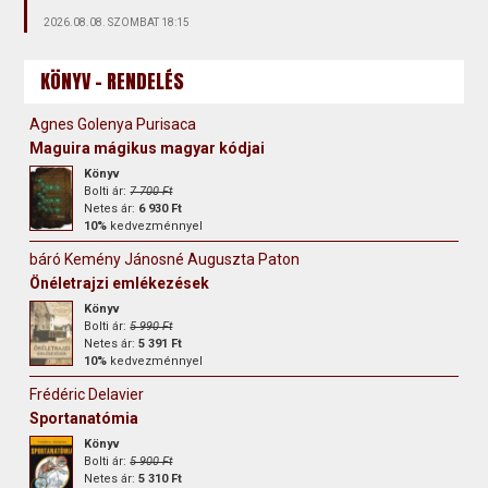
2026.08.08. SZOMBAT 18:15
KÖNYV - RENDELÉS
Agnes Golenya Purisaca
Maguira mágikus magyar kódjai
Könyv
Bolti ár:
7 700 Ft
Netes ár:
6 930 Ft
10%
kedvezménnyel
báró Kemény Jánosné Auguszta Paton
Önéletrajzi emlékezések
Könyv
Bolti ár:
5 990 Ft
Netes ár:
5 391 Ft
10%
kedvezménnyel
Frédéric Delavier
Sportanatómia
Könyv
Bolti ár:
5 900 Ft
Netes ár:
5 310 Ft