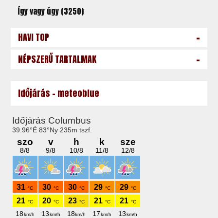
Így vagy úgy (3250)
-
HAVI TOP
-
NÉPSZERŰ TARTALMAK
Időjárás - meteoblue