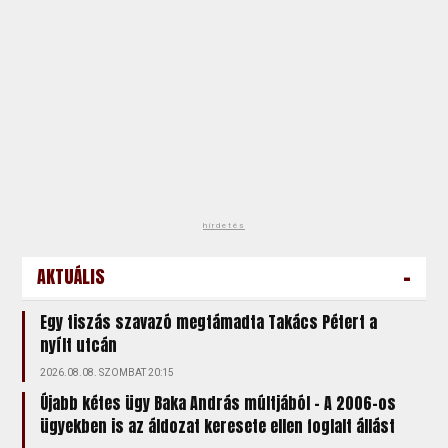
hirdetés
-
AKTUÁLIS
Egy tiszás szavazó megtámadta Takács Pétert a
nyílt utcán
2026.08.08. SZOMBAT 20:15
Újabb kétes ügy Baka András múltjából – A 2006-os
ügyekben is az áldozat keresete ellen foglalt állást