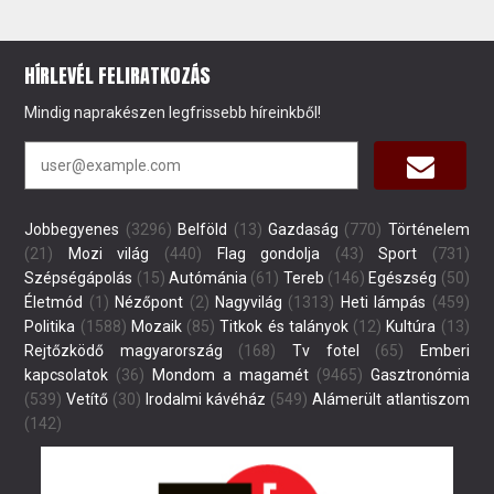
HÍRLEVÉL FELIRATKOZÁS
Mindig naprakészen legfrissebb híreinkből!
Jobbegyenes
(3296)
Belföld
(13)
Gazdaság
(770)
Történelem
(21)
Mozi világ
(440)
Flag gondolja
(43)
Sport
(731)
Szépségápolás
(15)
Autómánia
(61)
Tereb
(146)
Egészség
(50)
Életmód
(1)
Nézőpont
(2)
Nagyvilág
(1313)
Heti lámpás
(459)
Politika
(1588)
Mozaik
(85)
Titkok és talányok
(12)
Kultúra
(13)
Rejtőzködő magyarország
(168)
Tv fotel
(65)
Emberi
kapcsolatok
(36)
Mondom a magamét
(9465)
Gasztronómia
(539)
Vetítő
(30)
Irodalmi kávéház
(549)
Alámerült atlantiszom
(142)