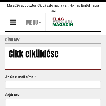
Ugrás
Ma 2026 augusztus 08.
László
napja van. Holnap
Emőd
napja
a
lesz.
tartalomra
MENU
CÍMLAP
Cikk elküldése
Az Ön e-mail címe
*
Saját név