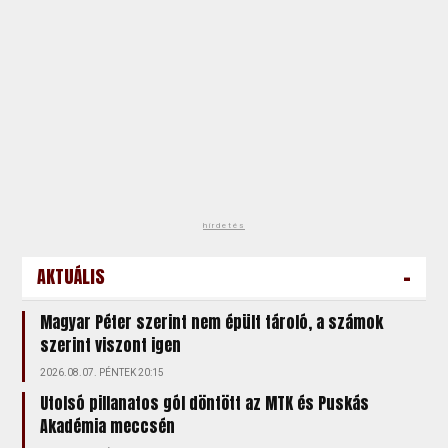
hirdetés
-
AKTUÁLIS
Magyar Péter szerint nem épült tároló, a számok
szerint viszont igen
2026.08.07. PÉNTEK 20:15
Utolsó pillanatos gól döntött az MTK és Puskás
Akadémia meccsén