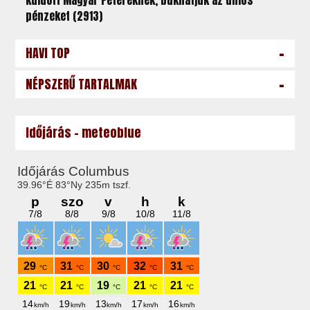
küldött Magyar Péteréknek, bukhatjuk az uniós
pénzeket (2913)
-
HAVI TOP
-
NÉPSZERŰ TARTALMAK
Időjárás - meteoblue