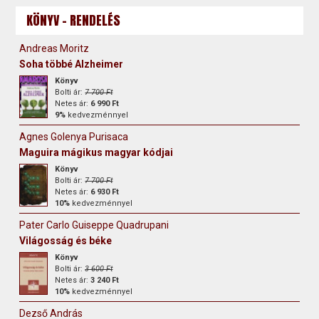
KÖNYV - RENDELÉS
Andreas Moritz
Soha többé Alzheimer
Könyv
Bolti ár:
7 700 Ft
Netes ár:
6 990 Ft
9%
kedvezménnyel
Agnes Golenya Purisaca
Maguira mágikus magyar kódjai
Könyv
Bolti ár:
7 700 Ft
Netes ár:
6 930 Ft
10%
kedvezménnyel
Pater Carlo Guiseppe Quadrupani
Világosság és béke
Könyv
Bolti ár:
3 600 Ft
Netes ár:
3 240 Ft
10%
kedvezménnyel
Dezső András