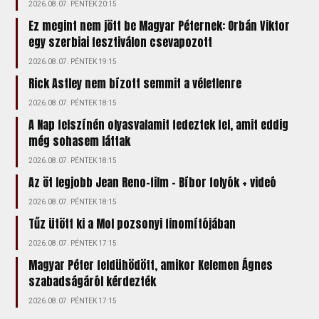
2026.08.07. PÉNTEK 20:15
Ez megint nem jött be Magyar Péternek: Orbán Viktor
egy szerbiai fesztiválon csevapozott
2026.08.07. PÉNTEK 19:15
Rick Astley nem bízott semmit a véletlenre
2026.08.07. PÉNTEK 18:15
A Nap felszínén olyasvalamit fedeztek fel, amit eddig
még sohasem láttak
2026.08.07. PÉNTEK 18:15
Az öt legjobb Jean Reno-film – Bíbor folyók + videó
2026.08.07. PÉNTEK 18:15
Tűz ütött ki a Mol pozsonyi finomítójában
2026.08.07. PÉNTEK 17:15
Magyar Péter feldühödött, amikor Kelemen Ágnes
szabadságáról kérdezték
2026.08.07. PÉNTEK 17:15