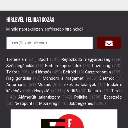
HÍRLEVÉL FELIRATKOZÁS
Mindig naprakészen legfrissebb híreinkből!
Történelem
(21)
Sport
(731)
Rejtőzködő magyarország
(168)
Szépségápolás
(15)
Emberi kapcsolatok
(36)
Gazdaság
(770)
Tv fotel
(65)
Heti lámpás
(459)
Belföld
(13)
Gasztronómia
(539)
Flag gondolja
(43)
Mondom a magamét
(9465)
Életmód
(1)
Autómánia
(61)
Mozaik
(85)
Titkok és talányok
(12)
Irodalmi
kávéház
(549)
Nagyvilág
(1313)
Vetítő
(30)
Kultúra
(13)
Tereb
(146)
Alámerült atlantiszom
(142)
Politika
(1588)
Egészség
(50)
Nézőpont
(2)
Mozi világ
(440)
Jobbegyenes
(3296)