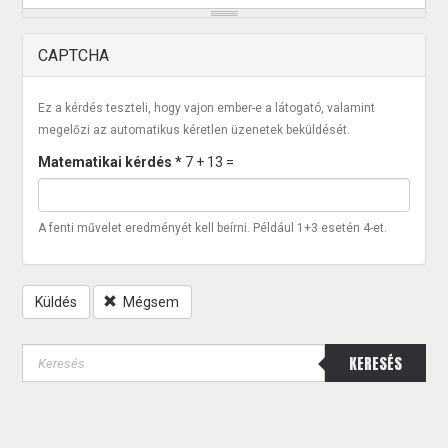
CAPTCHA
Ez a kérdés teszteli, hogy vajon ember-e a látogató, valamint
megelőzi az automatikus kéretlen üzenetek beküldését.
Matematikai kérdés
*
7 + 13 =
A fenti művelet eredményét kell beírni. Például 1+3 esetén 4-et.
Küldés
Mégsem
KERESÉS