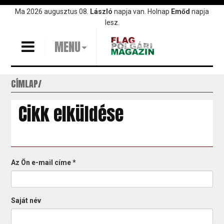
Ugrás
Ma 2026 augusztus 08.
László
napja van. Holnap
Emőd
napja
a
lesz.
tartalomra
MENU
CÍMLAP
Cikk elküldése
Az Ön e-mail címe
*
Saját név