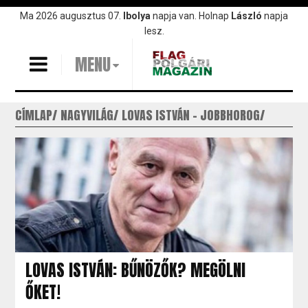
Ugrás
Ma 2026 augusztus 07.
Ibolya
napja van. Holnap
László
napja
a
lesz.
tartalomra
MENU
CÍMLAP
NAGYVILÁG
LOVAS ISTVÁN - JOBBHOROG
LOVAS ISTVÁN: BŰNÖZŐK? MEGÖLNI
ŐKET!