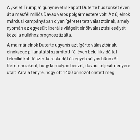
A „Kelet Trumpja” gúnynevet is kapott Duterte huszonkét éven
át a másfél milliós Davao város polgármestere volt. Az új elnök
márciusi kampányában olyan ígéretet tett választóinak, amely
nyomán az egyesült liberális világelit elnökválasztási esélyét
közel a nullához prognosztizálta.
A ma már elnök Duterte ugyanis azt ígérte választóinak,
elnöksége pillanatától számított fél éven belül likvidáltat
félmillió kábítószer-kereskedőt és egyéb súlyos bűnözőt.
Referenciaként, hogy komolyan beszél, davaói teljesítményére
utalt. Arra a tényre, hogy ott 1400 bűnözőt öletett meg.