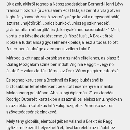
Ők azok, akikről tegnap a Népszabadságban Bernard-Henri Lévy
francia filozófus (a Jerusalem Post listája szerint a világ ötven
legbefolyásosabb zsidó személyisége közül a negyvenötödik)
azt írta: „hajótörők”, „balos bunkók”, „részeg szkinhedek”,
„írástudatlan hőbörgők” és „bikanyakú neonacionalisták”. Mert,
vonta le a következtetést eme „új filozófus”: „A Brexit örök
időkre a tudatlanság győzelmének példája lesz a tudás fölött.
Az emberi állatságé az emberi szellem fölött”.
Márpedig két nappal korábban a szintén elitellenes, az olasz 5
Csillag Mozgalom színeiben indult Virginia Raggit – „egy női
állatot” – választották Róma, az Örök Város polgármesterévé.
És tegnap került sor a Brexitnél és Raggi bukásánál is
biztosabban lehetetlenként beállított eseményre a manilai
Malacanang palotában. Ahol a jogi diplomás, 71 esztendős
Rodrigo Dutertét iktatták be a százmilliós lélekszámú, nyolcvan
százalékban katolikus hitű Fülöp-szigetek, Amerika szoros
szövetségesének elnökévé.
Mely tény globális jelentőségében valahol a Brexit és Raggi
győzelme között helyezhető el, jóval közelebb az előbbihez.