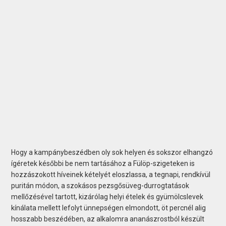
Hogy a kampánybeszédben oly sok helyen és sokszor elhangzó
ígéretek későbbi be nem tartásához a Fülöp-szigeteken is
hozzászokott híveinek kételyét eloszlassa, a tegnapi, rendkívül
puritán módon, a szokásos pezsgősüveg-durrogtatások
mellőzésével tartott, kizárólag helyi ételek és gyümölcslevek
kínálata mellett lefolyt ünnepségen elmondott, öt percnél alig
hosszabb beszédében, az alkalomra ananászrostból készült