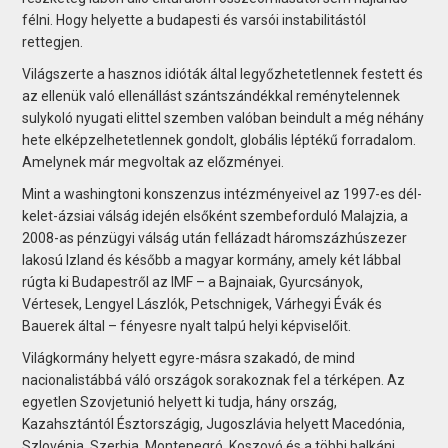
félni. Hogy helyette a budapesti és varsói instabilitástól
rettegjen.
Világszerte a hasznos idióták által legyőzhetetlennek festett és
az ellenük való ellenállást szántszándékkal reménytelennek
sulykoló nyugati elittel szemben valóban beindult a még néhány
hete elképzelhetetlennek gondolt, globális léptékű forradalom.
Amelynek már megvoltak az előzményei.
Mint a washingtoni konszenzus intézményeivel az 1997-es dél-
kelet-ázsiai válság idején elsőként szembeforduló Malajzia, a
2008-as pénzügyi válság után fellázadt háromszázhúszezer
lakosú Izland és később a magyar kormány, amely két lábbal
rúgta ki Budapestről az IMF – a Bajnaiak, Gyurcsányok,
Vértesek, Lengyel Lászlók, Petschnigek, Várhegyi Évák és
Bauerek által – fényesre nyalt talpú helyi képviselőit.
Világkormány helyett egyre-másra szakadó, de mind
nacionalistábbá váló országok sorakoznak fel a térképen. Az
egyetlen Szovjetunió helyett ki tudja, hány ország,
Kazahsztántól Észtországig, Jugoszlávia helyett Macedónia,
Szlovénia, Szerbia, Montenegró, Koszovó és a többi balkáni