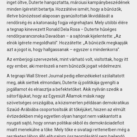
inget öltve, Duterte hangoztatta, márciusi kampánybeszédének
minden ígéretét betartja. Hozzátéve ismét, hogy a bűnözők,
illetve bűnözéssel alaposan gyanúsítottak likvidálását a
rendőrség és a katonaság fogja végrehajtani. Mely utóbbi élére
a tegnap kinevezett Ronald Dela Rosa – Duterte hűséges
rendőrparancsnoka Davaóban – a sajtónak kijelentette: „Az
elnök ígérete megoldható”. Hozzátette: „A bűnözők megkapják
azt a jogot is, hogy hallgassanak – egyszer s mindenkorra”.
Az emberjogi szervezetek, mint várható volt, visítottak, hogy itt
egy ember, aki merészeli a nem bűnözők jogait védelmezni.
A tegnapi Wall Street Journal pedig ellenzékieket szólaltatott
meg, akik siettek elmondani, Duterte új politikája gyengíti a
jogállamot és elriasztja a befektetőket. Akik nyilván szedik a
sátorfájukat, hogy az Egyesült Államok másik nagy
szövetséges országába, a közismerten példásan demokratikus
Szaúd-Arábiába csoportosítsák át tőkéjüket, hiszen az elmúlt
évtizedekben még egyetlen olyan hangot nem vakkantott a
nyugati sajtó, hogy onnan politikai okból és demokráciadeficit
miatt menekülne a tőke. Mely tőke e sivatagi rettenetben még a
reszketeg lábon álló elituralom összeomlásától sem hajlandó