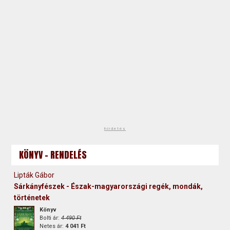
hirdetés
KÖNYV - RENDELÉS
Lipták Gábor
Sárkányfészek - Észak-magyarországi regék, mondák,
történetek
Könyv
Bolti ár:
4 490 Ft
Netes ár:
4 041 Ft