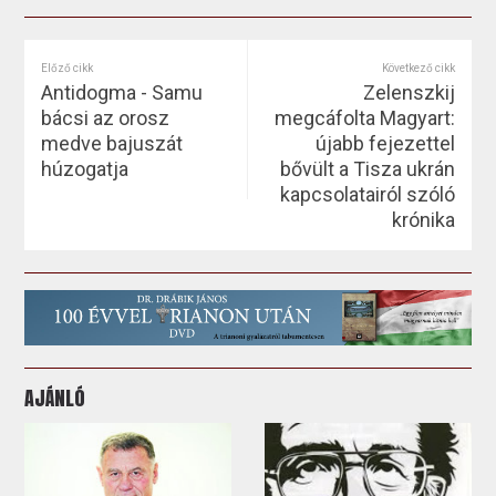
Előző cikk
Következő cikk
Antidogma - Samu
Zelenszkij
bácsi az orosz
megcáfolta Magyart:
medve bajuszát
újabb fejezettel
húzogatja
bővült a Tisza ukrán
kapcsolatairól szóló
krónika
AJÁNLÓ