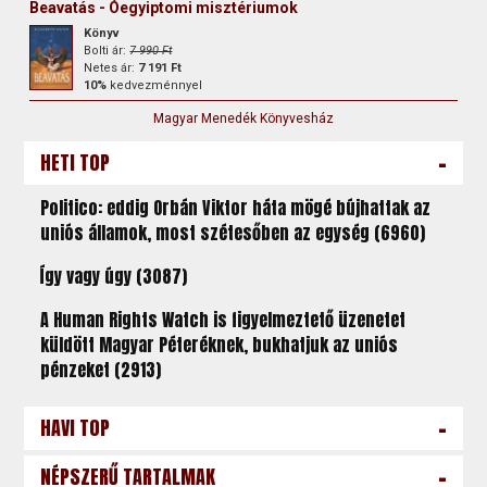
Beavatás - Óegyiptomi misztériumok
Könyv
Bolti ár:
7 990 Ft
Netes ár:
7 191 Ft
10%
kedvezménnyel
Magyar Menedék Könyvesház
-
HETI TOP
Politico: eddig Orbán Viktor háta mögé bújhattak az
uniós államok, most szétesőben az egység (6960)
Így vagy úgy (3087)
A Human Rights Watch is figyelmeztető üzenetet
küldött Magyar Péteréknek, bukhatjuk az uniós
pénzeket (2913)
-
HAVI TOP
-
NÉPSZERŰ TARTALMAK