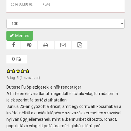
2016 JÚLIUS 02.
FLAG
Mentés
0
Átlag:
5
(
1
szavazat)
Duterte Fülöp-szigeteki elnök rendet ígér
A hirtelen és váratlanul megindult elitutáló világforradalom a
jelek szerint feltartóztathatatlan.
Június 23-án győzött a Brexit, amit egy cornwalli kocsmában a
kivétel nélkül az uniós kilépésre szavazók keresetlen szavaival
nyilván úgy jellemeznek, mint a „bennünket kifosztó, rohadt,
populistázó világelit pofájára mért globális lórúgás”.