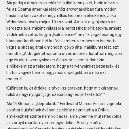
Aki pedig a drogkereskedőkért hullat könnyeket, hadd idézzük
fel az Obama amerikai elnökhöz arcvonásokban fura módon
hasonlító kétszázötvenegymilliós Indonézia elnökének, Joko
Widodónak tavaly május 10-i szavait. Amikor egy újságíró azt
kérdezte tőle, miként válaszol a nemzetközi bírálatokra, amiért
védelmébe vette, hogy a „Bali kilencek” nevű kivégzőosztag egy
hónappal korábban hét külföldi embercsempészen hajthatta
végre a bíróság által kimondott, golyó általi halálbüntetést, ezt
mondta: „A drogoktól naponta ötven indonéz fiatal hal meg, ami
egy év alatt tizennyolcezer áldozatot jelent. Indonézia
elnökeként az a feladatom, hogy a törvényeinket betartsák, és
biztos vagyok benne, hogy más országokban a nép ezt
megérti”.
Különben is, kit érdekel e távoli szigeteken, hogy mit kárognak
róluk a nagy nyugati jog-, szabadság- és „értékféltők”?
Aki 1986-ban, a „kleptokrata” Ferdinand Marcos Fülöp-szigeteki
diktátor bukásának évében és előtte nézni tudta a CNN-t,
emlékezhet: szinte nem volt adás, amelyben ne mutatták volna
a szörnyű manilai nyomornegyedeket. Amelyekből a
„demokratikus” Corazón Aquino az évi elnökségétől kezdődően