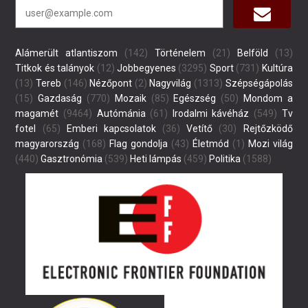
Alámerült atlantiszom
(142)
Történelem
(21)
Belföld
(13)
Titkok és talányok
(12)
Jobbegyenes
(3295)
Sport
(731)
Kultúra
(13)
Tereb
(146)
Nézőpont
(2)
Nagyvilág
(1313)
Szépségápolás
(15)
Gazdaság
(770)
Mozaik
(85)
Egészség
(50)
Mondom a
magamét
(9464)
Autómánia
(61)
Irodalmi kávéház
(549)
Tv
fotel
(65)
Emberi kapcsolatok
(36)
Vetítő
(30)
Rejtőzködő
magyarország
(168)
Flag gondolja
(43)
Életmód
(1)
Mozi világ
(440)
Gasztronómia
(539)
Heti lámpás
(459)
Politika
(1588)