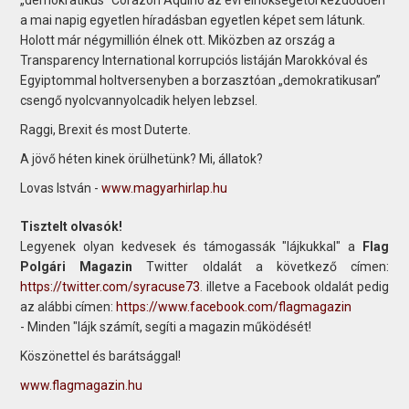
a mai napig egyetlen híradásban egyetlen képet sem látunk.
Holott már négymillión élnek ott. Miközben az ország a
Transparency International korrupciós listáján Marokkóval és
Egyiptommal holtversenyben a borzasztóan „demokratikusan”
csengő nyolcvannyolcadik helyen lebzsel.
Raggi, Brexit és most Duterte.
A jövő héten kinek örülhetünk? Mi, állatok?
Lovas István -
www.magyarhirlap.hu
Tisztelt olvasók!
Legyenek olyan kedvesek és támogassák "lájkukkal" a
Flag
Polgári Magazin
Twitter oldalát a következő címen:
https://twitter.com/syracuse73
. illetve a Facebook oldalát pedig
az alábbi címen:
https://www.facebook.com/flagmagazin
- Minden "lájk számít, segíti a magazin működését!
Köszönettel és barátsággal!
www.flagmagazin.hu