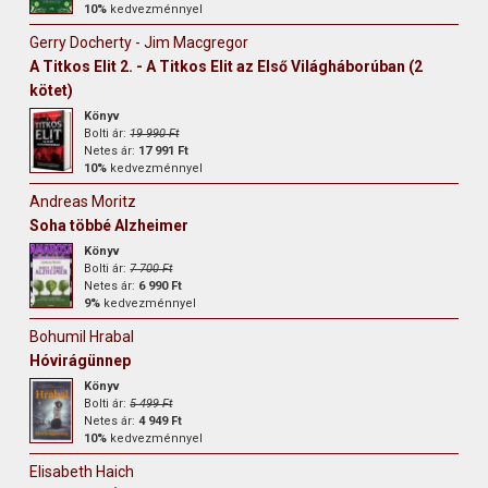
10%
kedvezménnyel
Gerry Docherty - Jim Macgregor
A Titkos Elit 2. - A Titkos Elit az Első Világháborúban (2
kötet)
Könyv
Bolti ár:
19 990 Ft
Netes ár:
17 991 Ft
10%
kedvezménnyel
Andreas Moritz
Soha többé Alzheimer
Könyv
Bolti ár:
7 700 Ft
Netes ár:
6 990 Ft
9%
kedvezménnyel
Bohumil Hrabal
Hóvirágünnep
Könyv
Bolti ár:
5 499 Ft
Netes ár:
4 949 Ft
10%
kedvezménnyel
Elisabeth Haich