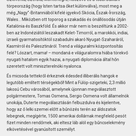
törpeország (hogy Isten tartsa őket különválva), most meg a
még „Nagy”-Britanniából kifelé igyekvő Skócia, Észak-Írország,
Wales… Miközben ott toporog a szakadás és önállósodás útján
Katalónia és Baszkföld. És akkor már nem is beszéltünk a 2002-
ben az Indonéziától leszakadt Kelet-Timorról, a marokkói, indiai,
izraeli gyarmatosítóktól szabadulni akaró Nyugat-Szaharáról,
Kasmírról és Palesztináról. Trend a világuralmi központosítás
felé? Lószart, mama! – mondaná e világuralomra hiába törekvő
nyugati hatalom egyik hazai, a nyugati diplomácia által hőn
szeretett volt miniszterelnöki nyalonca.
És micsoda tettekről érkeznek édesded illiberális hangok e
legutóbb említett térségekből! Mint a Fülöp-szigeteki, 2,3 millió
lakosú Cebu városából, amelynek újonnan megválasztott
polgármestere, Tomas Osmena, Sergio Osmena volt államelnök
unokája, Duterte megválasztásán felbuzdulva és kijelentve,
hogy az ő lelki szemei előtt a bűnözés terén az áldozatok
lebegnek, megígérte, 1500 amerikai dollárnak megfelelő pesót
fizet minden rendőrnek, aki eltesz láb alól egy bűncselekmény
elkövetésével gyanúsított személyt.